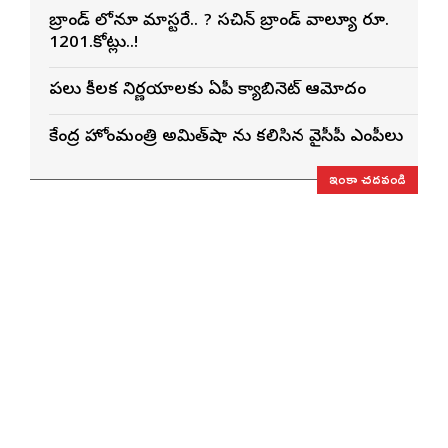
బ్రాండ్ లోనూ మాస్టరే.. ? సచిన్ బ్రాండ్ వాల్యూ రూ.
1201.కోట్లు..!
పలు కీలక నిర్ణయాలకు ఏపీ క్యాబినెట్ ఆమోదం
కేంద్ర హోంమంత్రి అమిత్‌షా ను కలిసిన వైసీపీ ఎంపీలు
ఇంకా చదవండి