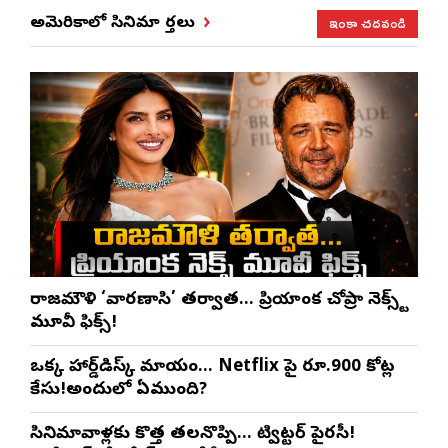
ఇంకా చదవండి
అమెరికాలో సినిమా వార్తలు
రాజమౌళి ‘వారణాసి’ తర్వాత… ప్రియాంక చోప్రా నెక్స్ట్
మూవీ ఫిక్స్!
ఒక్క హార్డ్‌డిస్క్ మాయం… Netflix పై రూ.900 కోట్ల
కేసు!అందులో ఏముంది?
సినిమావాళ్లకు కొత్త తలనొప్పి… ట్విట్టర్ పైరసీ!