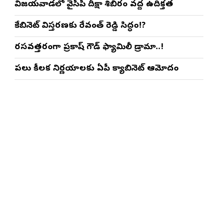
విజయవాడలో వైసీపీ దీక్షా శిబిరం వద్ద ఉద్రిక్తత
కేబినెట్ విస్తరణకు రేవంత్ రెడ్డి సిద్ధం!?
రసవత్తరంగా ప్రకాష్ గౌడ్ ఫ్యామిలీ డ్రామా..!
పలు కీలక నిర్ణయాలకు ఏపీ క్యాబినెట్ ఆమోదం