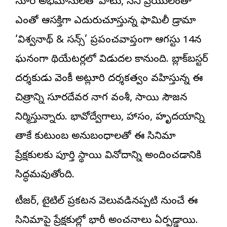
సూర్య అభిమానులతో పాటు, సినీ ప్రియులంతా
ఎంతో ఆసక్తిగా ఎదురుచూస్తున్న ఫ్యామిలీ డ్రామా
‘విశ్వనాథ్ & సన్స్’ ప్రపంచవ్యాప్తంగా ఆగస్టు 14న
ఘనంగా థియేటర్లలో విడుదల కానుంది. బ్లాక్‌బస్టర్
దర్శకుడు వెంకీ అట్లూరి దర్శకత్వం వహిస్తున్న ఈ
చిత్రాన్ని సూర్యదేవర నాగ వంశీ, సాయి సౌజన్య
నిర్మిస్తున్నారు. భావోద్వేగాలు, హాస్యం, హృదయాన్ని
తాకే కుటుంబ అనుబంధాలతో ఈ సినిమా
ప్రేక్షకులకు పూర్తి స్థాయి వినోదాన్ని అందించడానికి
సిద్ధమవుతోంది.
టీజర్, టైటిల్ ప్రకటన వెలువడినప్పటి నుంచే ఈ
సినిమాపై ప్రేక్షకుల్లో భారీ అంచనాలు ఏర్పడ్డాయి.