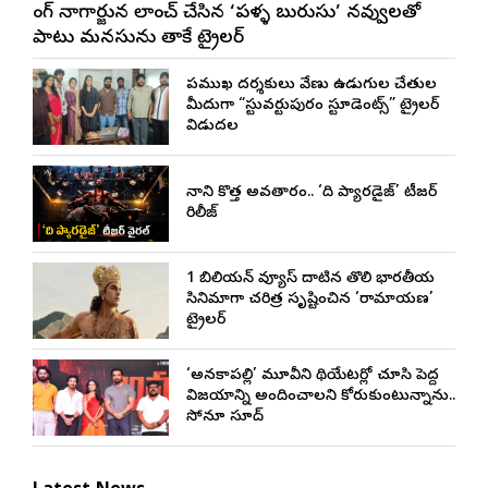
కింగ్ నాగార్జున లాంచ్ చేసిన ‘పళ్ళ బురుసు’ నవ్వులతో
పాటు మనసును తాకే ట్రైలర్
ప్రముఖ దర్శకులు వేణు ఉడుగుల చేతుల
మీదుగా “స్టువర్టుపురం స్టూడెంట్స్” ట్రైలర్
విడుదల
నాని కొత్త అవతారం.. ‘ది ప్యారడైజ్’ టీజర్
రిలీజ్
1 బిలియన్ వ్యూస్ దాటిన తొలి భారతీయ
సినిమాగా చరిత్ర సృష్టించిన ‘రామాయణ’
ట్రైలర్
‘అనకాపల్లి’ మూవీని థియేటర్లో చూసి పెద్ద
విజయాన్ని అందించాలని కోరుకుంటున్నాను..
సోనూ సూద్