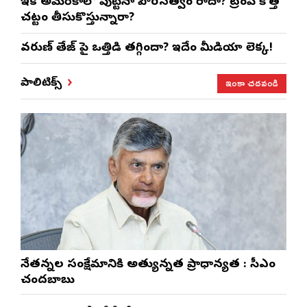
ఇక అమెరికాలో పుట్టినా పౌరసత్వం రాదా? ట్రంప్ కొత్త
చట్టం తీసుకొస్తున్నారా?
వరుణ్ తేజ్‌ పై ఒత్తిడి తగ్గిందా? ఇదేం మీడియా లెక్క!
ఇంకా చదవండి
పాలిటిక్స్
నేతన్నల సంక్షేమానికి అత్యున్నత ప్రాధాన్యత : సీఎం
చంద్రబాబు