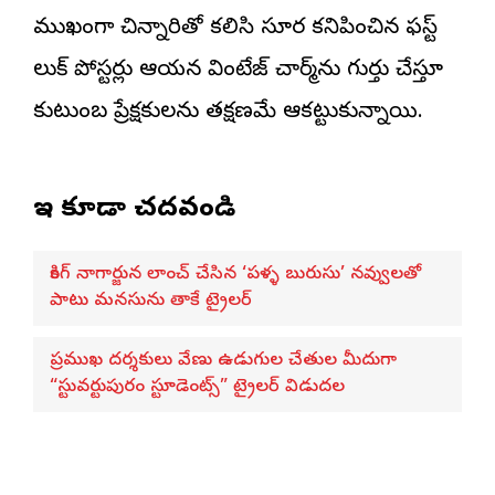
ముఖ్యంగా చిన్నారితో కలిసి సూర్య కనిపించిన ఫస్ట్
లుక్ పోస్టర్లు ఆయన వింటేజ్ చార్మ్‌ను గుర్తు చేస్తూ
కుటుంబ ప్రేక్షకులను తక్షణమే ఆకట్టుకున్నాయి.
ఇవి కూడా చదవండి
కింగ్ నాగార్జున లాంచ్ చేసిన ‘పళ్ళ బురుసు’ నవ్వులతో
పాటు మనసును తాకే ట్రైలర్
ప్రముఖ దర్శకులు వేణు ఉడుగుల చేతుల మీదుగా
“స్టువర్టుపురం స్టూడెంట్స్” ట్రైలర్ విడుదల