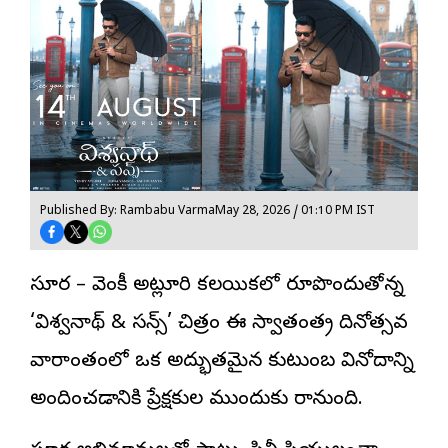
Published By: Rambabu Varma
May 28, 2026 / 01:10 PM IST
సూర్య – వెంకీ అట్లూరి కలయికలో రూపొందుతోన్న
‘
విశ్వనాథ్ & సన్స్
’ చిత్రం ఈ స్వాతంత్య్ర దినోత్సవ
వారాంతంలో ఒక అద్భుతమైన కుటుంబ వినోదాన్ని
అందించడానికి ప్రేక్షకుల ముందుకు రానుంది.