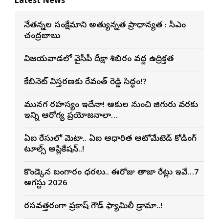
Latest News
నేతన్నల సంక్షేమానికి అత్యున్నత ప్రాధాన్యత : సీఎం
చంద్రబాబు
విజయవాడలో వైసీపీ దీక్షా శిబిరం వద్ద ఉద్రిక్తత
కేబినెట్ విస్తరణకు రేవంత్ రెడ్డి సిద్ధం!?
మునగ రహస్యం ఇదేనా! ఆకుల నుంచి జిగురు వరకు
ఇన్ని ఆరోగ్య ప్రయోజనాలా…
ఏఐ రేసులో మెటా.. ఏఐ ఆధారిత ఆటోమేటెడ్ కోడింగ్
టూల్స్ అప్లికేషన్..!
కొండెక్కిన బంగారం ధరలు.. ఈరోజు తాజా రేట్లు ఇవే…7
ఆగస్టు 2026
రసవత్తరంగా ప్రకాష్ గౌడ్ ఫ్యామిలీ డ్రామా..!