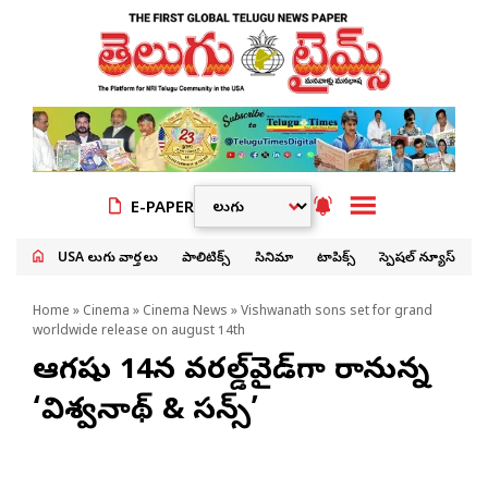
E-PAPER
USA తెలుగు వార్తలు
పాలిటిక్స్
సినిమా
టాపిక్స్
స్పెషల్ న్యూస్
Home
»
Cinema
»
Cinema News
» Vishwanath sons set for grand
worldwide release on august 14th
ఆగష్టు 14న వరల్డ్‌వైడ్‌గా రానున్న
‘విశ్వనాథ్ & సన్స్’