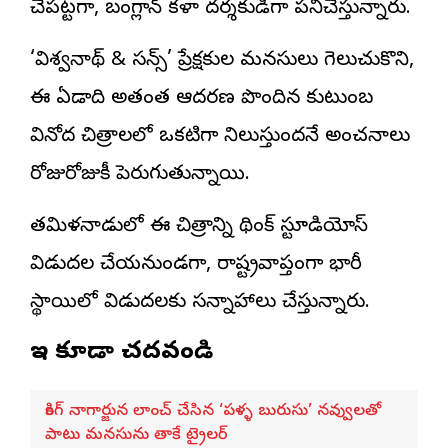
చేపట్టగా, బంగ్లాన్ కళా దర్శకుడిగా పనిచేస్తున్నారు.
‘విశ్వనాథ్ & సన్స్’ ప్రేక్షకుల మనసులు గెలుచుకొని,
ఈ ఏడాది అత్యంత ఆదరణ పొందిన కుటుంబ
వినోద చిత్రాలలో ఒకటిగా నిలుస్తుందనే అంచనాలు
రోజురోజుకీ పెరుగుతున్నాయి.
తమిళనాడులో ఈ చిత్రాన్ని థింక్ స్టూడియోస్
విడుదల చేయనుండగా, రాష్ట్రవ్యాప్తంగా భారీ
స్థాయిలో విడుదలకు సన్నాహాలు చేస్తున్నారు.
ఇవి కూడా చదవండి
కింగ్ నాగార్జున లాంచ్ చేసిన ‘పళ్ళ బురుసు’ నవ్వులతో
పాటు మనసును తాకే ట్రైలర్