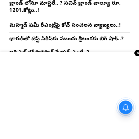
బ్రాండ్ లోనూ మాస్టరే.. ? సచిన్ బ్రాండ్ వాల్యూ రూ.
1201.కోట్లు..!
మహ్మద్ షమీ రీఎంట్రీపై కోచ్ సంచలన వ్యాఖ్యలు..!
భారత్‌తో టెస్ట్ సిరీస్‌కు ముందు శ్రీలంకకు బిగ్ షాక్..?
ఐపిఎల్ లో పాకిస్తాన్ ప్లేయర్ ఎంట్రీ..?
కామన్వెల్త్ గోల్డ్ మెడలిస్ట్ రహస్య స్పాన్సర్ కోహ్లినా..?
ఇంకా చదవండి
USA NRI వార్తలు
నేతన్నల సంక్షేమానికి అత్యున్నత
ప్రాధాన్యత : సీఎం చంద్రబాబు