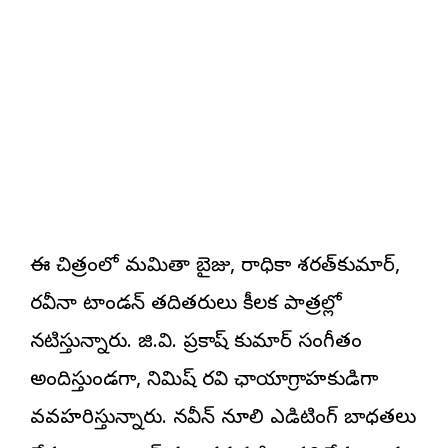
ఈ చిత్రంలో మమితా బైజు, రాధికా శరత్‌కుమార్,
రవీనా టాండన్ తదితరులు కీలక పాత్రల్లో
నటిస్తున్నారు. జి.వి. ప్రకాష్ కుమార్ సంగీతం
అందిస్తుండగా, నిమిష్ రవి ఛాయాగ్రాహకుడిగా
వ్యవహరిస్తున్నారు. నవీన్ నూలి ఎడిటింగ్ బాధ్యతలు