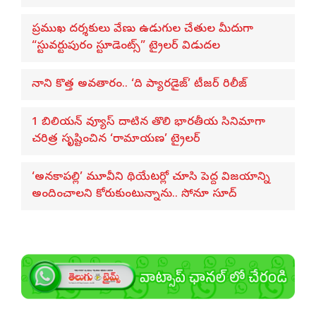
ప్రముఖ దర్శకులు వేణు ఉడుగుల చేతుల మీదుగా
“స్టువర్టుపురం స్టూడెంట్స్” ట్రైలర్ విడుదల
నాని కొత్త అవతారం.. ‘ది ప్యారడైజ్’ టీజర్ రిలీజ్
1 బిలియన్ వ్యూస్ దాటిన తొలి భారతీయ సినిమాగా
చరిత్ర సృష్టించిన ‘రామాయణ’ ట్రైలర్
‘అనకాపల్లి’ మూవీని థియేటర్లో చూసి పెద్ద విజయాన్ని
అందించాలని కోరుకుంటున్నాను.. సోనూ సూద్