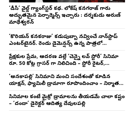
‘డీసీ’ వైల్డ్ గ్యాంగ్‌స్టర్ కథ. లోకేష్ కనగరాజ్ గారు
అద్భుతమైన పెర్ఫార్మెన్స్ ఇచ్చారు : దర్శకుడు అరుణ్
మాథేశ్వరన్
‘కొరియన్ కనకరాజు’ కడుపుబ్బా నవ్వించే నాన్‌స్టాప్
ఎంటర్‌టైనర్. రెండు డైమెన్షన్స్ ఉన్న పాత్రలో
నటించడం చాలా సంతృప్తినిచ్చింది : వరుణ్ తేజ్
ప్రేక్షకుల ప్రేమ, ఆదరణ వల్లే ‘చెన్నై లవ్ స్టోరీ’ సినిమా
రూ. 50 కోట్ల గ్రాసర్ గా నిలిచింది – స్టోరీ రైటర్,
ప్రొడ్యూసర్ సాయి రాజేష్
‘అనకాపల్లి’ సినిమాని మంచి సందేశంతో కూడిన
యాక్షన్, ఫ్యామిలీ డ్రామాగా రూపొందించాం – నిర్మాతలు
త్రినాథరావు నక్కిన, కాండ్రేగుల నాయుడు
సినిమాల కంటే మైక్రో డ్రామాలను తీయడమే చాలా కష్టం
– ‘దందా’ డైరెక్ట‌ర్ ఆదిత్య దేవులపల్లి