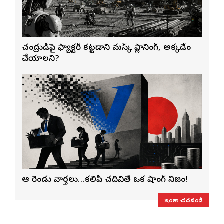
చంద్రుడిపై ఫ్యాక్టరీ కట్టడానికి మస్క్ ప్లానింగ్, అక్కడేం
చేయాలని?
ఆ రెండు వార్తలు…కలిపి చదివితే ఒక షాకింగ్ నిజం!
ఇంకా చదవండి