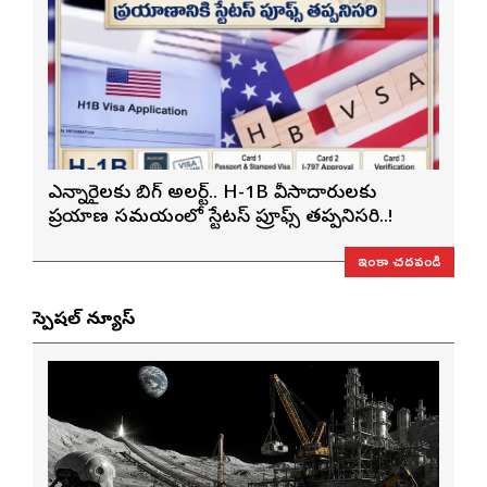
ఎన్నారైలకు బిగ్ అలర్ట్.. H-1B వీసాదారులకు
ప్రయాణ సమయంలో స్టేటస్ ప్రూఫ్స్ తప్పనిసరి..!
ఇంకా చదవండి
స్పెషల్ న్యూస్