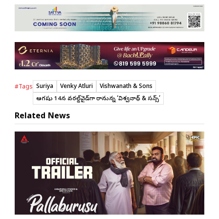
Suriya
Venky Atluri
Vishwanath & Sons
#Tags
ఆగష్టు 14న వరల్డ్‌వైడ్‌గా రానున్న ‘విశ్వనాథ్ & సన్స్’
Related News