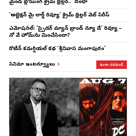
మైండ్ బ్లోయింగ్ క్రైమ్ థ్రిల్లర్.. ‘దంధా’
‘అబ్జెక్ష‌న్ మై లార్డ్ రివ్యూ’ క్రైమ్ థ్రిల్ల‌ర్ వెబ్ సిరీస్
ఎమోష‌న‌ల్‌: ‘స్పైడర్ మ్యాన్ బ్రాండ్ న్యూ డే’ రివ్యూ –
నో వే హోమ్‌ను మించేసిందా?
రొటీన్‌ కమర్షియల్‌ కథ ‘శ్రీనివాస మంగాపురం’
ఇంకా చదవండి
సినిమా ఇంటర్వ్యూలు