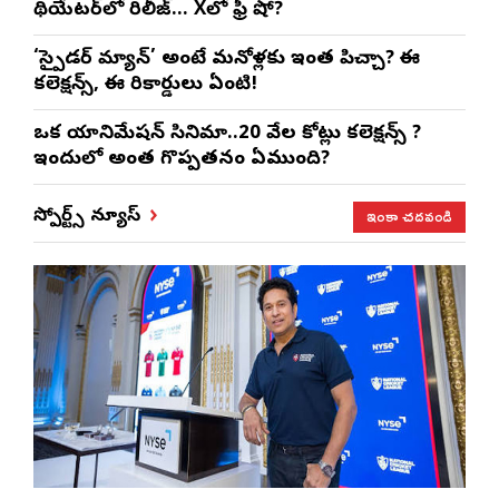
థియేటర్‌లో రిలీజ్… Xలో ఫ్రీ షో?
‘స్పైడర్ మ్యాన్’ అంటే మనోళ్లకు ఇంత పిచ్చా? ఈ
కలెక్షన్స్, ఈ రికార్డులు ఏంటి!
ఒక యానిమేషన్ సినిమా..20 వేల కోట్లు కలెక్షన్స్ ?
ఇందులో అంత గొప్పతనం ఏముంది?
ఇంకా చదవండి
స్పోర్ట్స్ న్యూస్