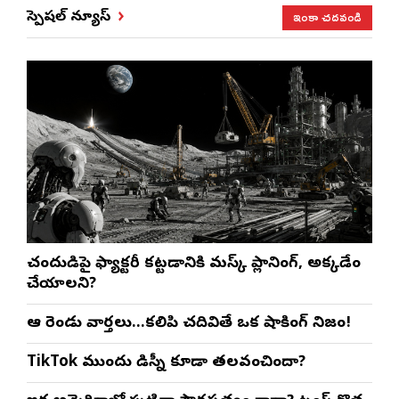
ఇంకా చదవండి
స్పెషల్ న్యూస్
చంద్రుడిపై ఫ్యాక్టరీ కట్టడానికి మస్క్ ప్లానింగ్, అక్కడేం
చేయాలని?
ఆ రెండు వార్తలు…కలిపి చదివితే ఒక షాకింగ్ నిజం!
TikTok ముందు డిస్నీ కూడా తలవంచిందా?