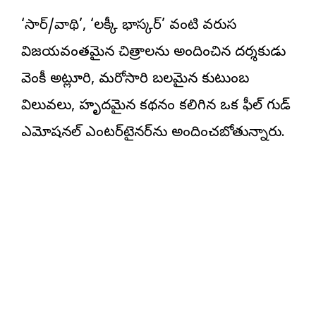
‘సార్/వాథి’, ‘లక్కీ భాస్కర్’ వంటి వరుస
విజయవంతమైన చిత్రాలను అందించిన దర్శకుడు
వెంకీ అట్లూరి, మరోసారి బలమైన కుటుంబ
విలువలు, హృద్యమైన కథనం కలిగిన ఒక ఫీల్ గుడ్
ఎమోషనల్ ఎంటర్‌టైనర్‌ను అందించబోతున్నారు.