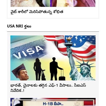
వైట్ శారీలో మెరిసిపోతున్న శోభిత
USA NRI వార్తలు
భారత్, చైనాలకు తగ్గిన ఎఫ్-1 వీసాలు.. సీఐఎస్
నివేదిక..!