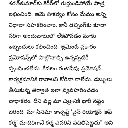
శరత్‌కుమార్‌కు కెరీర్‌లో గుర్తుండిపోయే పాత్ర
లభించింది. ఆమె సౌకర్యం కోసం మేము అన్ని
విధాలా సహకరించాం. కానీ డబ్బింగ్‌కు కూడా
సరిగా అందుబాటులో లేకపోవడం మాకు
ఇబ్బందులు కలిగించింది. అగ్రిమెంట్ ప్రకారం
ప్రమోషన్స్‌లో పాల్గొనాల్సి ఉన్నప్పటికీ
స్పందించలేదు. కేవలం గంటసేపు ప్రమోషన్
కార్యక్రమానికి రావాలని కోరినా రాలేదు. డబ్బులు
తీసుకున్న తర్వాత ఇలా వ్యవహరించడం
బాధాకరం. దీని వల్ల మా చిత్రానికి భారీ నష్టం
జరిగింది. మా సినిమా కాన్సెప్ట్ ‘చైన్ రియాక్షన్ ఆఫ్
కర్మ’ మాదిరిగానే కర్మ ఎవరినీ వదిలిపెట్టదు” అని