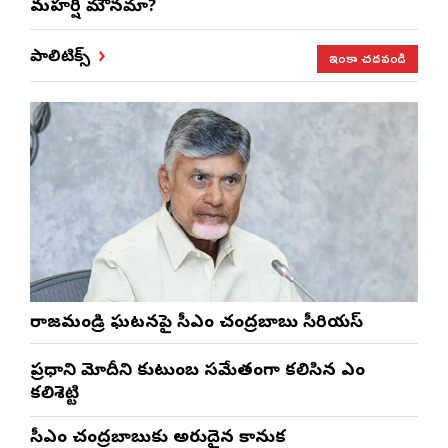
మహర్షి మౌనమా?
ఇంకా చదవండి
పాలిటిక్స్
రాజమండ్రి ఘటనపై సీఎం చంద్రబాబు సీరియస్
ప్రధాని మోదీని కుటుంబ సమేతంగా కలిసిన ఎంపీ
కలిశెట్టి
సీఎం చంద్రబాబుకు అరుదైన కానుక