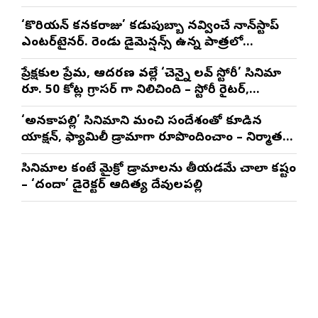
‘కొరియన్ కనకరాజు’ కడుపుబ్బా నవ్వించే నాన్‌స్టాప్
ఎంటర్‌టైనర్. రెండు డైమెన్షన్స్ ఉన్న పాత్రలో
నటించడం చాలా సంతృప్తినిచ్చింది : వరుణ్ తేజ్
ప్రేక్షకుల ప్రేమ, ఆదరణ వల్లే ‘చెన్నై లవ్ స్టోరీ’ సినిమా
రూ. 50 కోట్ల గ్రాసర్ గా నిలిచింది – స్టోరీ రైటర్,
ప్రొడ్యూసర్ సాయి రాజేష్
‘అనకాపల్లి’ సినిమాని మంచి సందేశంతో కూడిన
యాక్షన్, ఫ్యామిలీ డ్రామాగా రూపొందించాం – నిర్మాతలు
త్రినాథరావు నక్కిన, కాండ్రేగుల నాయుడు
సినిమాల కంటే మైక్రో డ్రామాలను తీయడమే చాలా కష్టం
– ‘దందా’ డైరెక్ట‌ర్ ఆదిత్య దేవులపల్లి