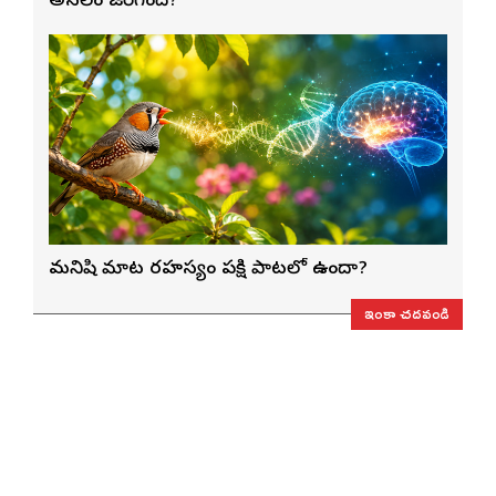
అసలేం జరిగింది?
మనిషి మాట రహస్యం పక్షి పాటలో ఉందా?
ఇంకా చదవండి