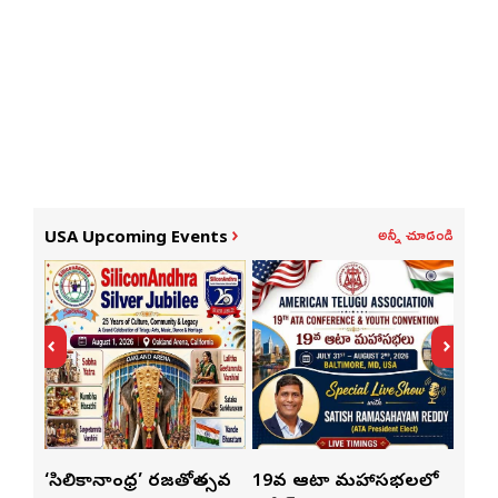
అన్నీ చూడండి
USA Upcoming Events
్
‘సిలికానాంధ్ర’ రజతోత్సవ
19వ ఆటా మహాసభలలో
19వ