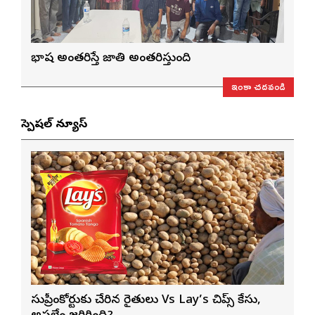
భాష అంతరిస్తే జాతి అంతరిస్తుంది
ఇంకా చదవండి
స్పెషల్ న్యూస్
సుప్రీంకోర్టుకు చేరిన రైతులు Vs Lay’s చిప్స్‌ కేసు,