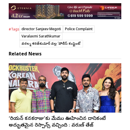
director Sanjeev Megoti
Police Complaint
#Tags
Varalaxmi Sarathkumar
వరలక్ష్మి శరత్‌కుమార్ వల్ల ‘పోలీస్ కంప్లైంట్’
Related News
‘కొరియన్ కనకరాజు’కు మేము ఊహించిన దానికంటే
అద్భుతమైన రెస్పాన్స్ వచ్చింది : వరుణ్ తేజ్