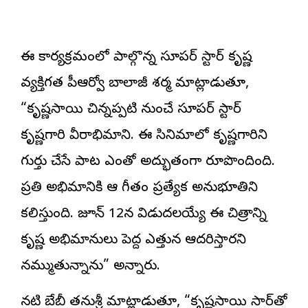
ఈ కార్యక్రమంలో పాల్గొన్న సూపర్ స్టార్ కృష్ణ
వ్యక్తిగత పీఆర్వో బాలాజీ శర్మ మాట్లాడుతూ,
“కృష్ణసాయి చిన్నప్పటి నుంచే సూపర్ స్టార్
కృష్ణగారి వీరాభిమాని. ఈ సినిమాలో కృష్ణగారిని
గుర్తు చేసే పాట ఎంతో అద్భుతంగా రూపొందింది.
ప్రతి అభిమానికి ఆ గీతం ప్రత్యేక అనుభూతిని
కలిగిస్తుంది. జూన్ 12న విడుదలయ్యే ఈ చిత్రాన్ని
కృష్ణ అభిమానులు పెద్ద ఎత్తున ఆదరిస్తారని
నమ్ముతున్నాను” అన్నారు.
నటి బేబీ తనుశ్రీ మాట్లాడుతూ, “కృష్ణసాయి సార్‌తో