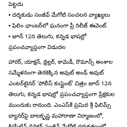
పెట్టదు
▪️ దర్శకుడు సంజీవ్ మేగోటి సంచలన వ్యాఖ్యలు
▪️ ఫిలిం ఛాంబర్‌లో ఘనంగా ప్రీ రిలీజ్ ఈవెంట్
▪️ జూన్ 12న తెలుగు, కన్నడ భాషల్లో
ప్రపంచవ్యాప్తంగా విడుదల
హారర్, యాక్షన్, థ్రిల్లర్, కామెడీ, రొమాన్స్ అంశాల
సమ్మేళనంగా తెరకెక్కిన అవుట్ అండ్ అవుట్
ఎంటర్‌టైనర్ ‘
పోలీస్ కంప్లైంట్
’ చిత్రం జూన్ 12న
తెలుగు, కన్నడ భాషల్లో ప్రపంచవ్యాప్తంగా ప్రేక్షకుల
ముందుకు రానుంది. ఎంఎస్‌కే ప్రమిద శ్రీ ఫిలిమ్స్
బ్యానర్‌పై బాలకృష్ణ మహారాణా నిర్మాణంలో,