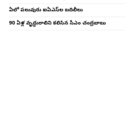
ఏపీలో పలువురు ఐఏఎస్‌ల బదిలీలు
90 ఏళ్ల వృద్ధురాలిని కలిసిన సీఎం చంద్రబాబు