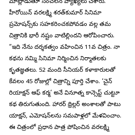
మాట్లాడుతూ సంచలన వ్యాఖ్యలు చేశారు.
హీరోయిన్ వరలక్ష్మి శరత్‌కుమార్ సినిమా
ప్రమోషన్స్‌కు సహకరించకపోవడం వల్ల తమ
చిత్రానికి భారీ నష్టం వాటిల్లిందని ఆరోపించారు.
“ఇది నేను దర్శకత్వం వహించిన 11వ చిత్రం. నా
కథను నమ్మి సినిమా నిర్మించిన నిర్మాతలకు
కృతజ్ఞతలు. 52 మంది సీనియర్ కళాకారులతో
కేవలం 45 రోజుల్లో చిత్రాన్ని పూర్తి చేశాం. ‘చైన్
రియాక్షన్ ఆఫ్ కర్మ’ అనే వినూత్న కాన్సెప్ట్ చుట్టూ
కథ తిరుగుతుంది. హారర్ థ్రిల్లర్ అంశాలతో పాటు
యాక్షన్, ఎమోషన్‌లను సమపాళ్లలో మేళవించాం.
ఈ చిత్రంలో ప్రధాన పాత్ర పోషించిన వరలక్ష్మి