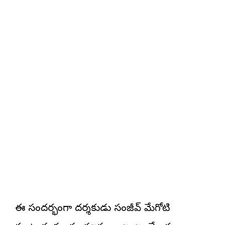
ఈ సందర్భంగా దర్శకుడు సంజీవ్ మేగోటి