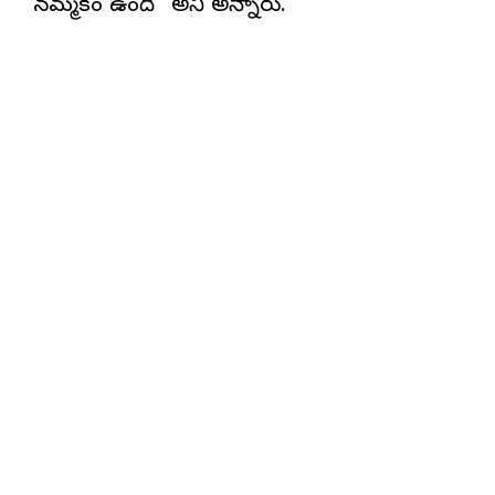
నమ్మకం ఉంది” అని అన్నారు.