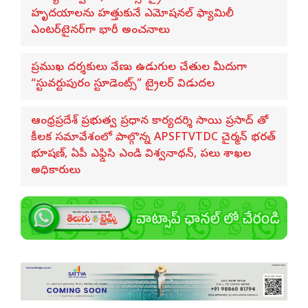
హృదయాలను హత్తుకునే ఎమోషనల్ ఫ్యామిలీ
ఎంటర్‌టైనర్‌గా భారీ అంచనాలు
ప్రముఖ దర్శకులు వేణు ఉడుగుల చేతుల మీదుగా
“స్టువర్టుపురం స్టూడెంట్స్” ట్రైలర్ విడుదల
ఆంధ్రప్రదేశ్ ప్రభుత్వ ప్రధాన కార్యదర్శి సాయి ప్రసాద్ తో
కీలక సమావేశంలో పాల్గొన్న APSFTVTDC చైర్మన్ భరత్
భూషణ్, ఏపీ ఎఫ్డిసి ఎండి విశ్వనాథన్, పలు శాఖల
అధికారులు