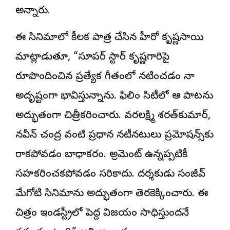
అన్నారు.
ఈ సినిమాలో కీలక పాత్ర చేసిన హీరో కృష్ణసాయి
మాట్లాడుతూ, “సూపర్ స్టార్ కృష్ణగారిపై
రూపొందించిన ప్రత్యేక గీతంలో నటించడం నా
అదృష్టంగా భావిస్తున్నాను. ఫిలిం సిటీలో ఆ పాటను
అద్భుతంగా చిత్రీకరించారు. వరలక్ష్మి శరత్‌కుమార్,
నవీన్ చంద్ర వంటి ప్రధాన నటీనటులు ప్రమోషన్స్‌కు
రాకపోవడం బాధాకరం. అగ్రిమెంట్ ఉన్నప్పటికీ
సహకరించకపోవడం సరికాదు. దర్శకుడు సంజీవ్
మేగోటి సినిమాను అద్భుతంగా తెరకెక్కించారు. ఈ
చిత్రం ఇండస్ట్రీలో పెద్ద విజయం సాధిస్తుందనే