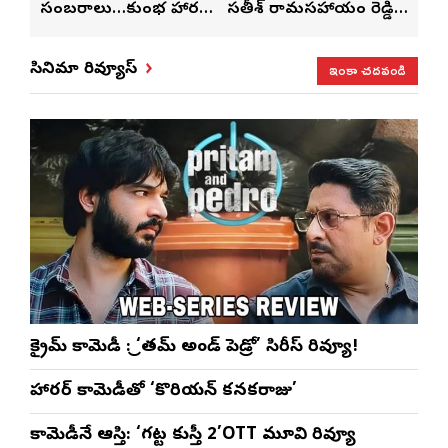
సంబరాలు…కుంభ హారతి
సతీశ్ రామసహాయం రెడ్డి
మహిళ
మేళా’
ప్రత్యేకం
ప్రత్యేక లైవ్ షో
‘ఉమె
ఇంకా చదవండి
సినిమా రివ్యూస్
క్రైమ్ కామెడీ : ‘ప్రీతమ్ అండ్ పెడ్రో’ సిరీస్ రివ్యూ!
హారర్ కామెడీతో ‘కొరియన్ కనకరాజు’
కామెడీనే ఆస్తి: ‘గట్ట కుస్తీ 2’OTT మూవి రివ్యూ