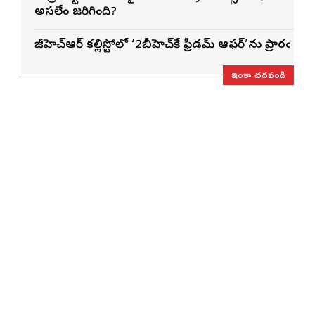
అసలేం జరిగింది?
జీహెచ్ఆర్ కల్లిస్టోలో ‘2బీహెచ్‌కే ఫ్రీడమ్ ఆఫర్’ను ప్రారంభించ
ఇంకా చదవండి