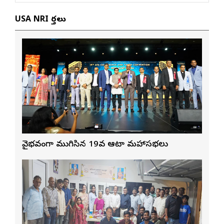
USA NRI వార్తలు
వైభవంగా ముగిసిన 19వ ఆటా మహాసభలు