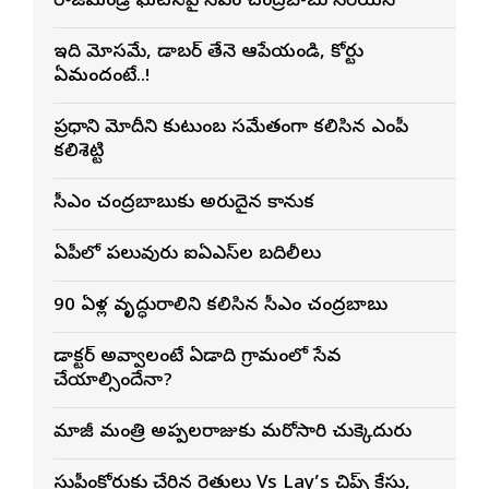
రాజమండ్రి ఘటనపై సీఎం చంద్రబాబు సీరియస్
ఇది మోసమే, డాబర్‌ తేనె ఆపేయండి, కోర్టు
ఏమందంటే..!
ప్రధాని మోదీని కుటుంబ సమేతంగా కలిసిన ఎంపీ
కలిశెట్టి
సీఎం చంద్రబాబుకు అరుదైన కానుక
ఏపీలో పలువురు ఐఏఎస్‌ల బదిలీలు
90 ఏళ్ల వృద్ధురాలిని కలిసిన సీఎం చంద్రబాబు
డాక్టర్ అవ్వాలంటే ఏడాది గ్రామంలో సేవ
చేయాల్సిందేనా?
మాజీ మంత్రి అప్పలరాజుకు మరోసారి చుక్కెదురు
సుప్రీంకోర్టుకు చేరిన రైతులు Vs Lay’s చిప్స్‌ కేసు,