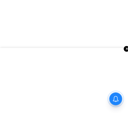
డాక్టర్ అవ్వాలంటే ఏడాది గ్రామంలో
సేవ చేయాల్సిందేనా?
ఇంకా చదవండి
అమెరికాలో సినిమా వార్తలు