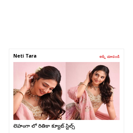
అన్నీ చూడండి
Neti Tara
లెహంగా లో రితికా క్యూట్ స్టిల్స్