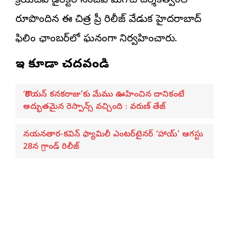
క్రియేటివ్ డైరెక్టర్ సంజీవ్ మేగోటి దర్శకత్వంలో
రూపొందిన ఈ చిత్ర ప్రీ రిలీజ్ వేడుక హైదరాబాద్
ఫిలిం ఛాంబర్‌లో ఘనంగా నిర్వహించారు.
ఇవి కూడా చదవండి
‘కొరియన్ కనకరాజు’కు మేము ఊహించిన దానికంటే
అద్భుతమైన రెస్పాన్స్ వచ్చింది : వరుణ్ తేజ్
నయనతార-కవిన్ ఫ్యామిలీ ఎంటర్‌టైనర్ ‘హాయ్’ ఆగస్టు
28న గ్రాండ్ రిలీజ్