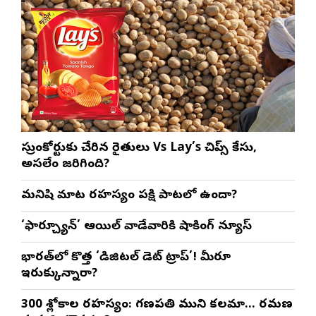
సుప్రీంకోర్టుకు చేరిన రైతులు Vs Lay’s చిప్స్‌ కేసు,
అసలేం జరిగింది?
మనిషి మాట రహస్యం పక్షి పాటలో ఉందా?
‘ఫార్చ్యూన్’ ఆయిల్ వాడేవారికి షాకింగ్ న్యూస్
భారత్‌లో కొత్త ‘డిజిటల్ డెట్ ట్రాప్’! మీరూ
ఇరుక్కున్నారా?
300 శ్లోకాల రహస్యం: గణపతి ముని కలమా… రమణ