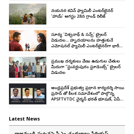
నయనతార-కవిన్ ఫ్యామిలీ ఎంటర్‌టైనర్
‘హాయ్’ ఆగస్టు 28న గ్రాండ్ రిలీజ్
సూర్య ‘విశ్వనాథ్ & సన్స్’ ట్రైలర్
విడుదల… హృదయాలను హత్తుకునే
ఎమోషనల్ ఫ్యామిలీ ఎంటర్‌టైనర్‌గా భారీ
అంచనాలు
ప్రముఖ దర్శకులు వేణు ఉడుగుల చేతుల
మీదుగా “స్టువర్టుపురం స్టూడెంట్స్” ట్రైలర్
విడుదల
ఆంధ్రప్రదేశ్ ప్రభుత్వ ప్రధాన కార్యదర్శి సాయి
ప్రసాద్ తో కీలక సమావేశంలో పాల్గొన్న
APSFTVTDC చైర్మన్ భరత్ భూషణ్, ఏపీ
ఎఫ్డిసి ఎండి విశ్వనాథన్, పలు శాఖల
అధికారులు
Latest News