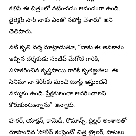
కలిసి ఈ చిత్రంలో నటించడం ఆనందంగా ఉంది,
డైరెక్టర్ సార్ నాకు ఎంతో సపోర్ట్ చేశారు” అని
తెలిపారు.
నటి కృతి వర్మ మాట్లాడుతూ, “నాకు ఈ అవకాశం
ఇచ్చిన దర్శకుడు సంజీవ్ మేగోటి గారికి,
సహకరించిన కృష్ణసాయి గారికి కృతజ్ఞతలు. ఈ
సినిమా నా కెరీర్‌కు మంచి బూస్ట్ ఇస్తుందనే
నమ్మకం ఉంది. ప్రేక్షకులంతా ఆదరించాలని
కోరుకుంటున్నాను” అన్నారు.
హారర్, యాక్షన్, కామెడీ, రొమాన్స్, థ్రిల్లర్ అంశాలతో
రూపొందిన ‘పోలీస్ కంప్లైంట్’ చిత్ర ట్రైలర్, పాటలు