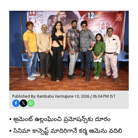
Published By: Rambabu Varma
June 10, 2026 / 05:04 PM IST
▪️ అగ్రిమెంట్ ఉల్లంఘించి ప్రమోషన్స్‌కు దూరం
▪️ సినిమా కాన్సెప్ట్ మాదిరిగానే కర్మ ఆమెను వదిలి