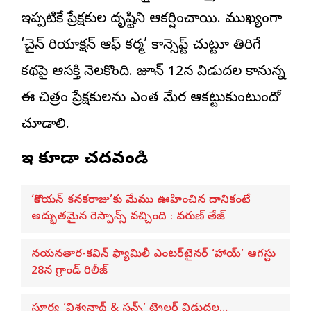
ఇప్పటికే ప్రేక్షకుల దృష్టిని ఆకర్షించాయి. ముఖ్యంగా
‘చైన్ రియాక్షన్ ఆఫ్ కర్మ’ కాన్సెప్ట్ చుట్టూ తిరిగే
కథపై ఆసక్తి నెలకొంది. జూన్ 12న విడుదల కానున్న
ఈ చిత్రం ప్రేక్షకులను ఎంత మేర ఆకట్టుకుంటుందో
చూడాలి.
ఇవి కూడా చదవండి
‘కొరియన్ కనకరాజు’కు మేము ఊహించిన దానికంటే
అద్భుతమైన రెస్పాన్స్ వచ్చింది : వరుణ్ తేజ్
నయనతార-కవిన్ ఫ్యామిలీ ఎంటర్‌టైనర్ ‘హాయ్’ ఆగస్టు
28న గ్రాండ్ రిలీజ్
సూర్య ‘విశ్వనాథ్ & సన్స్’ ట్రైలర్ విడుదల…