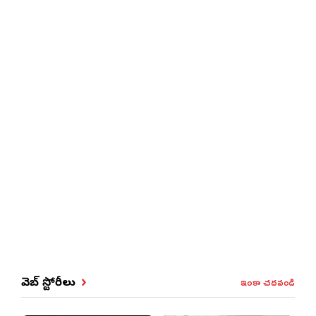
ఇంకా చదవండి
వెబ్ స్టోరీలు