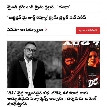
మైండ్ బ్లోయింగ్ క్రైమ్ థ్రిల్లర్.. ‘దంధా’
‘అబ్జెక్ష‌న్ మై లార్డ్ రివ్యూ’ క్రైమ్ థ్రిల్ల‌ర్ వెబ్ సిరీస్
ఇంకా చదవండి
సినిమా ఇంటర్వ్యూలు
‘డీసీ’ వైల్డ్ గ్యాంగ్‌స్టర్ కథ. లోకేష్ కనగరాజ్ గారు
అద్భుతమైన పెర్ఫార్మెన్స్ ఇచ్చారు : దర్శకుడు అరుణ్
మాథేశ్వరన్