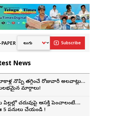
-PAPER
Subscribe
test News
ోకాళ్ల నొప్పి తగ్గించే రోజువారీ అలవాట్లు…
ులభమైన మార్గాలు!
ీ పిల్లల్లో చదువుపై ఆసక్తి పెంచాలంటే….
 5 పనులు చేయండి !