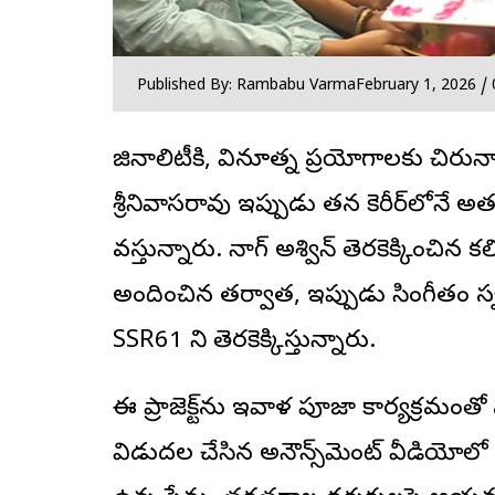
Published By: Rambabu Varma
February 1, 2026 /
రిజినాలిటీకి, వినూత్న ప్రయోగాలకు చిరునా
శ్రీనివాసరావు ఇప్పుడు తన కెరీర్‌లోనే అత్
వస్తున్నారు. నాగ్ అశ్విన్ తెరకెక్కించిన 
అందించిన తర్వాత, ఇప్పుడు సింగీతం 
SSR61 ని తెరకెక్కిస్తున్నారు.
ఈ ప్రాజెక్ట్‌ను ఇవాళ పూజా కార్యక్రమ
విడుదల చేసిన అనౌన్స్‌మెంట్ వీడియోలో