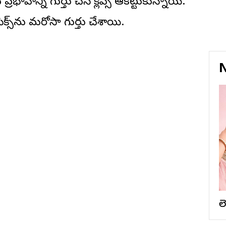
ాన్ని గుర్తు చేసే క్లిప్స్ ఆకట్టుకున్నాయి.
్స్‌ను మరోసారి గుర్తు చేశాయి.
N
ల