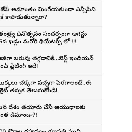
ీజేపీ అమాంతం మింగేయకుండా ఎన్సీపీని
ీకే కాపాడుతున్నారా?
్వాతంత్ర్య దినోత్సవం సందర్బంగా ఆగష్టు
5న ఖడ్గం మరోసారి థియేటర్స్ లో !!!
జీగా బరువు తగ్గడానికి…బెస్ట్ ఇండియన్
ంచ్ ప్లేటింగ్ ఇదే!
ొక్కలు చక్కగా పచ్చగా పెరగాలంటే..ఈ
ీక్రెట్ తప్పక తెలుసుకోండి!
న దేశం తయారు చేసే ఆయుధాలకు
ంత డిమాండా?!