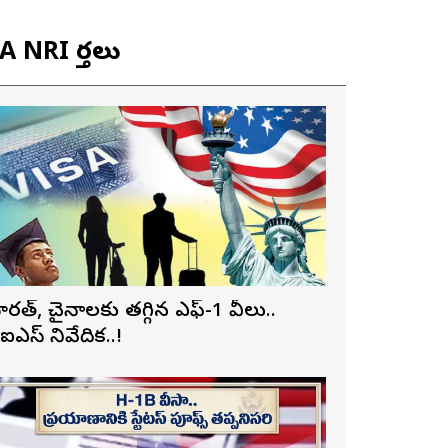
 NRI వార్తలు
ారత్, చైనాలకు తగ్గిన ఎఫ్-1 వీసాలు..
ీఐఎస్ నివేదిక..!