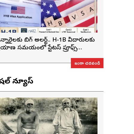
న్నారైలకు బిగ్ అలర్ట్.. H-1B వీసాదారులకు
్రయాణ సమయంలో స్టేటస్ ప్రూఫ్స్
ప్పనిసరి..!
ఇంకా చదవండి
ెషల్ న్యూస్