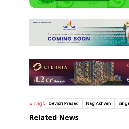
#Tags
Devisri Prasad
Nag Ashwin
Sing
Related News