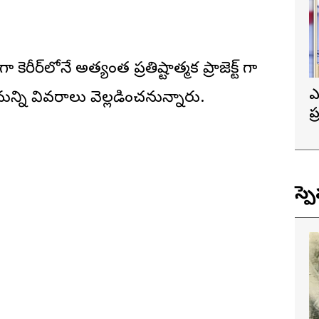
ెరీర్‌లోనే అత్యంత ప్రతిష్టాత్మక ప్రాజెక్ట్ గా
ఎ
మరిన్ని వివరాలు వెల్లడించనున్నారు.
ప
త
స్ప