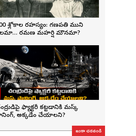
00 శ్లోకాల రహస్యం: గణపతి ముని
లమా… రమణ మహర్షి మౌనమా?
ంద్రుడిపై ఫ్యాక్టరీ కట్టడానికి మస్క్
్లానింగ్, అక్కడేం చేయాలని?
ఇంకా చదవండి