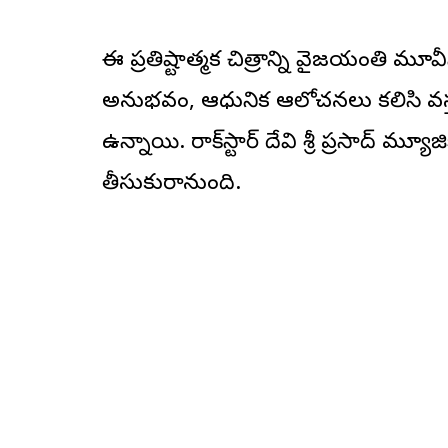
ఈ ప్రతిష్టాత్మక చిత్రాన్ని వైజయంతి మూవీస్ బ
అనుభవం, ఆధునిక ఆలోచనలు కలిసి వస్త
ఉన్నాయి. రాక్‌స్టార్ దేవి శ్రీ ప్రసాద్ మ
తీసుకురానుంది.