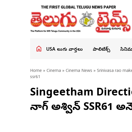
USA తెలుగు వార్తలు
పాలిటిక్స్
సినిమ
Home
»
Cinema
»
Cinema News
» Srinivasa rao mak
ssr61
Singeetham Direction:
నాగ్ అశ్విన్ SSR61 అనౌ