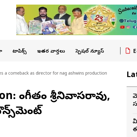
E
ా
టాపిక్స్
ఇతర వార్తలు
స్పెషల్ న్యూస్
La
es a comeback as director for nag ashwins production
 సింగీతం శ్రీనివాసరావు,
మ
స
న్స్‌మెంట్
మ
ఈ