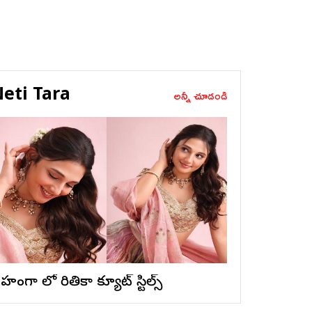
eti Tara
అన్నీ చూడండి
ెహంగా లో రితికా క్యూట్ స్టిల్స్