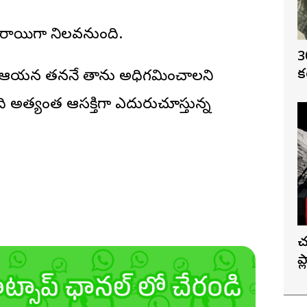
లురాయిగా నిలవనుంది.
3
క
కాదు, ఆయన తననే తాను అధిగమించాలని
ది అత్యంత ఆసక్తిగా ఎదురుచూస్తున్న
చ
ప