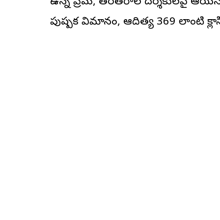
ఉన్న ప్రేమ, తరతరాల దర్శకులపై ఆయన ప్రభావ
పుష్పక విమానం, ఆదిత్య 369 లాంటి క్లాసిక