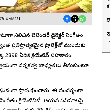
3
క
 07:16 AM IST
ల
న
మాగా నిలిచిన లెజెండరీ డైరెక్టర్ సింగీతం
:
యంత ప్రతిష్టాత్మకమైన ప్రాజెక్ట్‌తో ముందుకు
కల్కి 2898 ఏడికి క్రియేటివ్ సహకారం
స్వయంగా దర్శకత్వ బాధ్యతలు తీసుకుంటూ
ంతో ఘనంగా ప్రారంభించారు. ఈ సందర్భంగా
 సింగీతం క్రియేటివిటీ, ఆయన సినిమాలపై