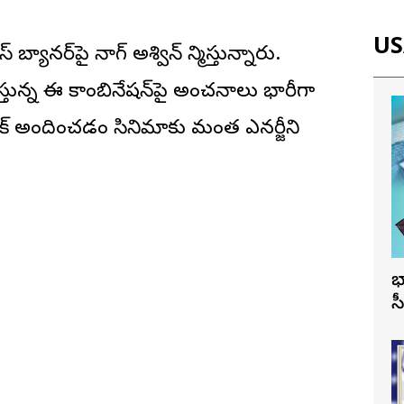
USA
్యానర్‌పై నాగ్ అశ్విన్ నిర్మిస్తున్నారు.
ున్న ఈ కాంబినేషన్‌పై అంచనాలు భారీగా
్యూజిక్ అందించడం సినిమాకు మరింత ఎనర్జీని
భ
స