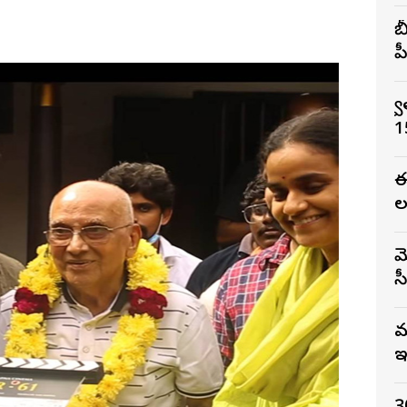
బ
ప
స
1
ఈ
ల
మ
స
మ
ఇ