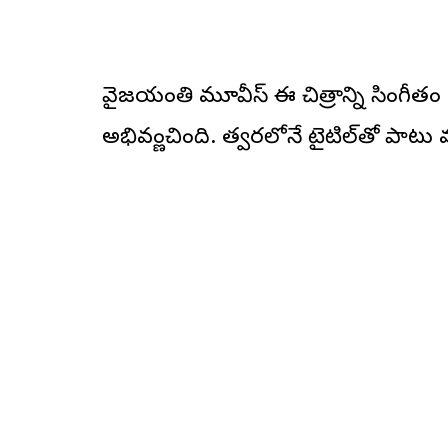
వైజయంతి మూవీస్ ఈ చిత్రాన్ని సింగీతం గారి క
అభివర్ణించింది. త్వరలోనే టైటిల్‌తో పాటు 