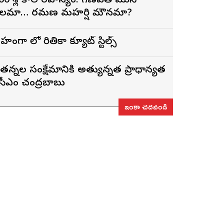
00 శ్లోకాల రహస్యం: గణపతి ముని
లమా… రమణ మహర్షి మౌనమా?
ెహంగా లో రితికా క్యూట్ స్టిల్స్
ేతన్నల సంక్షేమానికి అత్యున్నత ప్రాధాన్యత
 సీఎం చంద్రబాబు
ఇంకా చదవండి