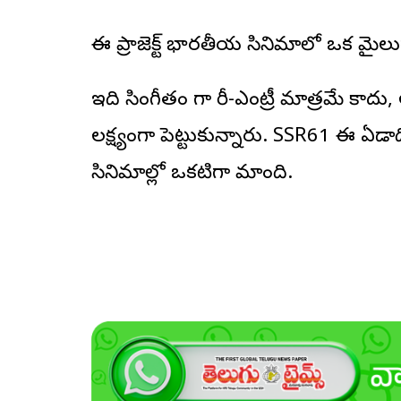
ఈ ప్రాజెక్ట్ భారతీయ సినిమాలో ఒక మై
ఇది సింగీతం గారి రీ-ఎంట్రీ మాత్రమే 
లక్ష్యంగా పెట్టుకున్నారు. SSR61 ఈ ఏడా
సినిమాల్లో ఒకటిగా మారింది.