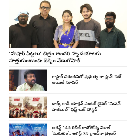
‘హుషార్‌ పిట్టలు’ చిత్రం అందరి హృదయాలకు
హత్తుకుంటుంది: బెక్కెం వేణుగోపాల్‌
మెగాస్టార్ చిరంజీవితో ప్రభుత్వ మెగా ప్లాన్! సెట్
అయితే సూపర్
డార్క్ కామెడీ యాక్షన్ ఎంటర్ టైనర్ “మిషన్
పాజిబుల్” ఫస్ట్ లుక్ పోస్టర్
ఆగస్ట్ 14న రిలీజ్ కాబోతోన్న విశాల్
‘మకుటం’.. ఆగస్ట్ 7న గ్రాండ్‌గా ట్రైలర్