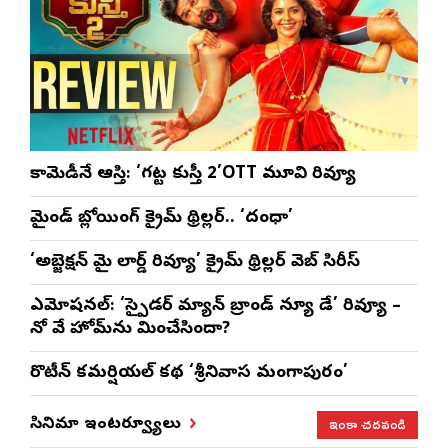
కామెడీనే ఆస్తి: ‘గట్ట కుస్తీ 2’OTT మూవి రివ్యూ
మైండ్ బ్లోయింగ్ క్రైమ్ థ్రిల్లర్.. ‘దంధా’
‘అబ్జెక్ష‌న్ మై లార్డ్ రివ్యూ’ క్రైమ్ థ్రిల్ల‌ర్ వెబ్ సిరీస్
ఎమోష‌న‌ల్‌: ‘స్పైడర్ మ్యాన్ బ్రాండ్ న్యూ డే’ రివ్యూ –
నో వే హోమ్‌ను మించేసిందా?
రొటీన్‌ కమర్షియల్‌ కథ ‘శ్రీనివాస మంగాపురం’
ఇంకా చదవండి
సినిమా ఇంటర్వ్యూలు