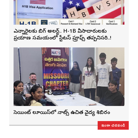
ఎన్నారైలకు బిగ్ అలర్ట్.. H-1B వీసాదారులకు
ప్రయాణ సమయంలో స్టేటస్ ప్రూఫ్స్ తప్పనిసరి..!
సెయింట్ లూయిస్‌లో నాట్స్ ఉచిత వైద్య శిబిరం
ఇంకా చదవండి