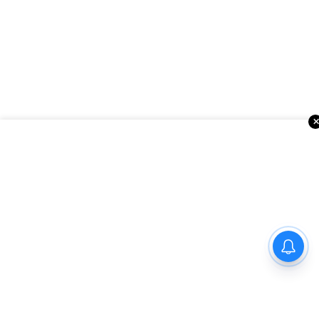
ఇంకా చదవండి
అమెరికాలో సినిమా వార్తలు
జీవితంలో ఒక్కసారైనా చూడాల్సిన
5 అద్భుత దివ్యక్షేత్రాలు!