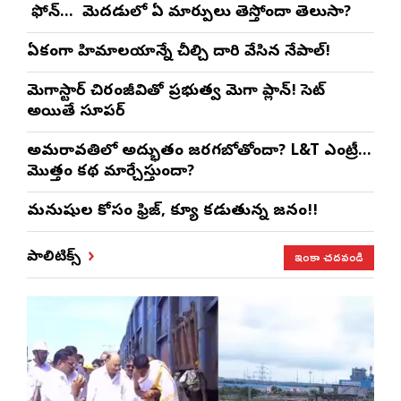
మీ ఫోన్… మీ మెదడులో ఏ మార్పులు తెస్తోందా తెలుసా?
ఏకంగా హిమాలయాన్నే చీల్చి దారి వేసిన నేపాల్!
మెగాస్టార్ చిరంజీవితో ప్రభుత్వ మెగా ప్లాన్! సెట్
అయితే సూపర్
అమరావతిలో అద్భుతం జరగబోతోందా? L&T ఎంట్రీ…
మొత్తం కథ మార్చేస్తుందా?
మనుషుల కోసం ఫ్రిజ్, క్యూ కడుతున్న జనం!!
ఇంకా చదవండి
పాలిటిక్స్