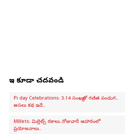
ఇవి కూడా చదవండి
Pi day Celebrations: 3.14 సంఖ్యతో గణిత పండుగ..
అసలు కథ ఇదే..
Millets: మిల్లెట్స్ రకాలు..రోజువారీ ఆహారంలో
ప్రయోజనాలు..