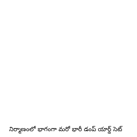
నిర్మాణంలో భాగంగా మరో భారీ డంప్ యార్డ్ సెట్