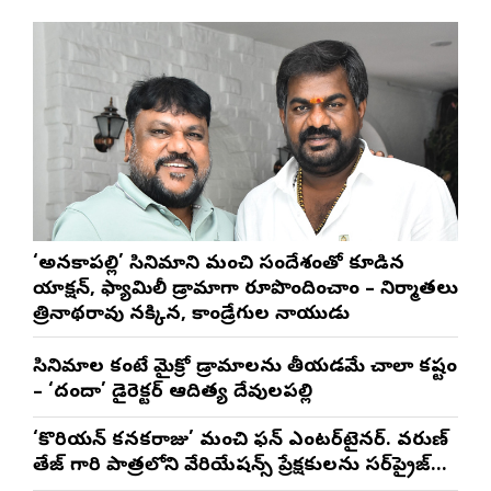
‘అనకాపల్లి’ సినిమాని మంచి సందేశంతో కూడిన
యాక్షన్, ఫ్యామిలీ డ్రామాగా రూపొందించాం – నిర్మాతలు
త్రినాథరావు నక్కిన, కాండ్రేగుల నాయుడు
సినిమాల కంటే మైక్రో డ్రామాలను తీయడమే చాలా కష్టం
– ‘దందా’ డైరెక్ట‌ర్ ఆదిత్య దేవులపల్లి
‘కొరియన్ కనకరాజు’ మంచి ఫన్ ఎంటర్‌టైనర్. వరుణ్
తేజ్ గారి పాత్రలోని వేరియేషన్స్ ప్రేక్షకులను సర్‌ప్రైజ్