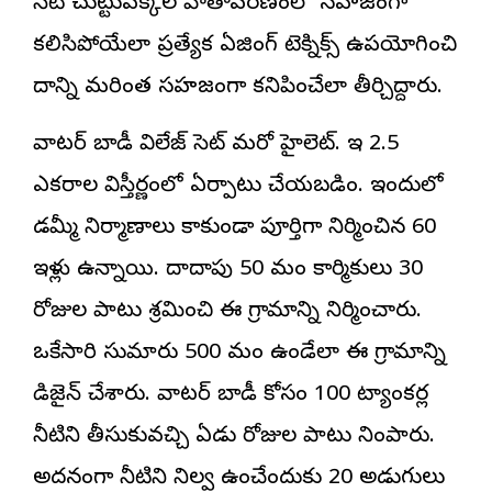
సెట్ చుట్టుపక్కల వాతావరణంలో సహజంగా
కలిసిపోయేలా ప్రత్యేక ఏజింగ్ టెక్నిక్స్ ఉపయోగించి
దాన్ని మరింత సహజంగా కనిపించేలా తీర్చిదిద్దారు.
వాటర్ బాడీ విలేజ్ సెట్ మరో హైలెట్. ఇది 2.5
ఎకరాల విస్తీర్ణంలో ఏర్పాటు చేయబడింది. ఇందులో
డమ్మీ నిర్మాణాలు కాకుండా పూర్తిగా నిర్మించిన 60
ఇళ్లు ఉన్నాయి. దాదాపు 50 మంది కార్మికులు 30
రోజుల పాటు శ్రమించి ఈ గ్రామాన్ని నిర్మించారు.
ఒకేసారి సుమారు 500 మంది ఉండేలా ఈ గ్రామాన్ని
డిజైన్ చేశారు. వాటర్ బాడీ కోసం 100 ట్యాంకర్ల
నీటిని తీసుకువచ్చి ఏడు రోజుల పాటు నింపారు.
అదనంగా నీటిని నిల్వ ఉంచేందుకు 20 అడుగులు