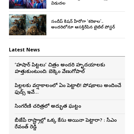
విడుదల
సందీప్ కిషన్ హీరోగా ‘కరికాల’..
అందరిలోనూ ఆసక్తిరేపిన టైటిల్ పోస్టర్
Latest News
‘హుషార్‌ పిట్టలు’ చిత్రం అందరి హృదయాలకు
హత్తుకుంటుంది: బెక్కెం వేణుగోపాల్‌
పిల్లలకు వర్షాకాలంలో ఏం పెట్టాలి! పోషకాలు అందించే
ఫుడ్స్ ఇవే…
సింగరేణి చరిత్రలో అద్భుత ఘట్టం
బీజేపీ రాష్ట్రాల్లో ఒక్క కేసు అయినా పెట్టారా? : సీఎం
రేవంత్ రెడ్డి