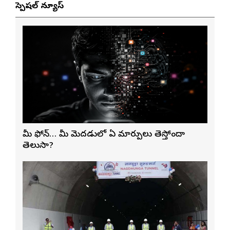
స్పెషల్ న్యూస్
మీ ఫోన్… మీ మెదడులో ఏ మార్పులు తెస్తోందా
తెలుసా?