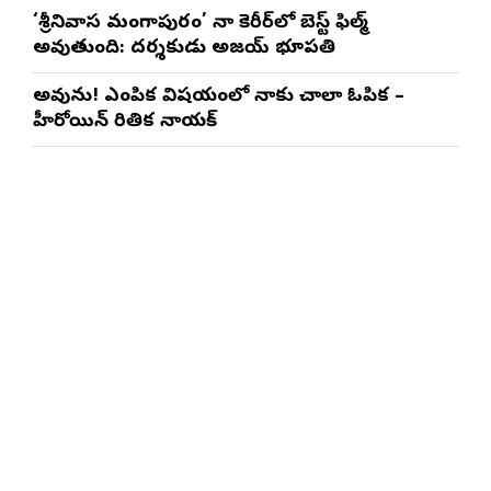
చేస్తాయి : దర్శకుడు మేర్లపాక గాంధీ
‘శ్రీనివాస మంగాపురం’ నా కెరీర్‌లో బెస్ట్ ఫిల్మ్
అవుతుంది: దర్శకుడు అజయ్ భూపతి
అవును! ఎంపిక విషయంలో నాకు చాలా ఓపిక –
హీరోయిన్ రితిక నాయక్