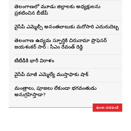
తెలంగాణలో మూడు జిల్లాలకు అధ్యక్షులను
ప్రకటించిన బీజేపీ
వైసీపీ ఎమ్మెల్సీ అనంతబాబుకు మరోసారి ఎదురుదెబ్బ
తెలంగాణ ఉద్యమ స్ఫూర్తికి చిరునామా ప్రొఫెసర్
జయశంకర్ సార్ : సీఎం రేవంత్ రెడ్డి
టీటీడీకి భారీ విరాళం
వైసీపీ మాజీ ఎమ్మెల్యే ముస్తాఫాకు షాక్
మంత్రాలు, పూజలు లేకుండా భగవంతుడు
అనుగ్రహిస్తాడా?
ఇంకా చదవండి