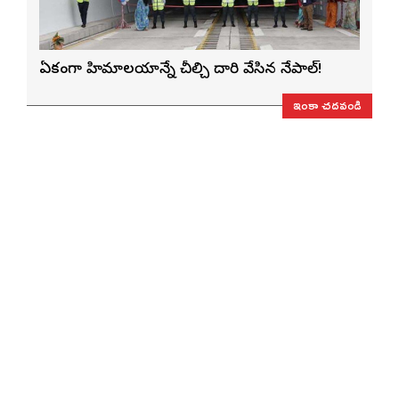
ఏకంగా హిమాలయాన్నే చీల్చి దారి వేసిన నేపాల్!
ఇంకా చదవండి