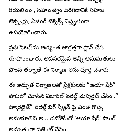
రియలిజం , సహజత్వం పెరగడానికి సహజ
టెక్స్చర్లు, ఏజింగ్ టెక్నిక్స్ విస్తృతంగా
ఉపయోగించారు.
ప్రతి సెటప్‌ను అత్యంత జాగ్రత్తగా ప్లాన్ చేసి
రూపొందించారు. అవసరమైన అన్ని అనుమతులు
పొందిన తర్వాతే ఈ నిర్మాణాలను పూర్తి చేశారు.
ఈ అద్భుత నిర్మాణలతో ప్రేక్షకులకు “ఆయా షేర్”
పాటలో చూసిన విజువల్ వరల్డ్ మెస్మరైజ్ చేసింది .“ది
ప్యారడైజ్” వరల్డ్ బిగ్ స్క్రీన్ పై ఎంత గొప్ప
అనుభూతిని అందించబోతోందో ‘ఆయా షేర్’ సాంగ్
అద్భుతంగా ప్రజెంట్ చేసింది.