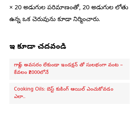
× 20 అడుగుల పరిమాణంతో, 20 అడుగుల లోతు
ఉన్న ఒక చెరువును కూడా నిర్మించారు.
ఇవి కూడా చదవండి
గ్యాస్ అవసరం లేకుండా ఇండక్షన్ తో సులభంగా వంట –
కేవలం ₹2000లోనే
Cooking Oils: బెస్ట్ కుకింగ్ ఆయిల్ ఎంచుకోవడం
ఎలా..