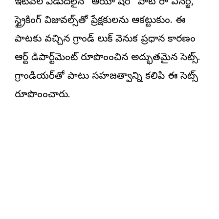
ఇటీవల విడుదలైన “
ఆయా షేర్
” పాట రా ఎనర్జీ,
స్ట్రైకింగ్ విజువల్స్‌తో ప్రేక్షకులను ఆకట్టుకుంది. ఈ
పాటకు వచ్చిన గ్రాండ్ లుక్ వెనుక ప్రధాన కారణం
ఆర్ట్ డిపార్ట్‌మెంట్ రూపొందించిన అద్భుతమైన సెట్స్.
గ్రాండియర్‌తో పాటు సహజత్వాన్ని కలిపి ఈ సెట్స్
రూపొందించారు.