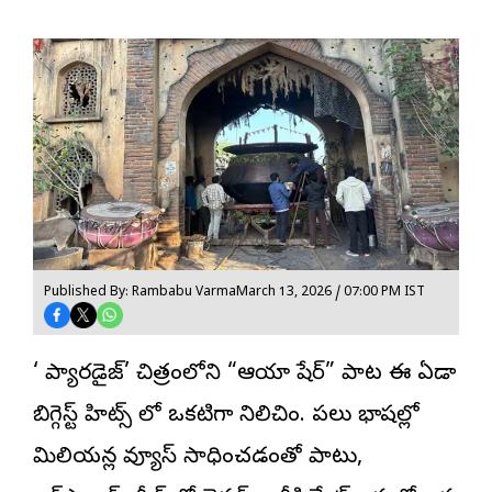
Published By: Rambabu Varma
March 13, 2026 / 07:00 PM IST
‘ది ప్యారడైజ్’ చిత్రంలోని “ఆయా షేర్” పాట ఈ ఏడాది
బిగ్గెస్ట్ హిట్స్ లో ఒకటిగా నిలిచింది. పలు భాషల్లో
మిలియన్ల వ్యూస్ సాధించడంతో పాటు,