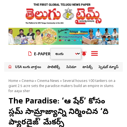
E-PAPER
USA తెలుగు వార్తలు
పాలిటిక్స్
సినిమా
టాపిక్స్
స్పెషల్ న్యూస్
Home
»
Cinema
»
Cinema News
» Several houses 100 tankers on a
giant 2 5 acre sets the paradise makers build an empire in slums
for aaya sher
The Paradise: ‘ఆయా షేర్’ కోసం
స్లమ్ సామ్రాజ్యాన్ని నిర్మించిన ‘ది
ప్యారడైజ్’ మేకర్స్