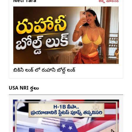
అన్నీ చూడండి
Neti Tara
బికినీ లుక్ లో రుహానీ బోల్డ్ లుక్
USA NRI వార్తలు