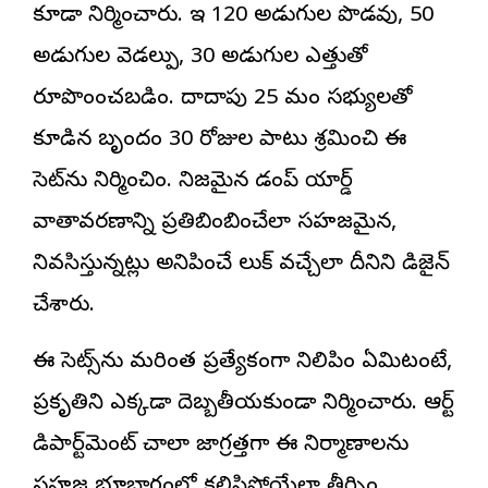
కూడా నిర్మించారు. ఇది 120 అడుగుల పొడవు, 50
అడుగుల వెడల్పు, 30 అడుగుల ఎత్తుతో
రూపొందించబడింది. దాదాపు 25 మంది సభ్యులతో
కూడిన బృందం 30 రోజుల పాటు శ్రమించి ఈ
సెట్‌ను నిర్మించింది. నిజమైన డంప్ యార్డ్
వాతావరణాన్ని ప్రతిబింబించేలా సహజమైన,
నివసిస్తున్నట్లు అనిపించే లుక్ వచ్చేలా దీనిని డిజైన్
చేశారు.
ఈ సెట్స్‌ను మరింత ప్రత్యేకంగా నిలిపింది ఏమిటంటే,
ప్రకృతిని ఎక్కడా దెబ్బతీయకుండా నిర్మించారు. ఆర్ట్
డిపార్ట్‌మెంట్ చాలా జాగ్రత్తగా ఈ నిర్మాణాలను
సహజ భూభాగంలో కలిసిపోయేలా తీర్చిదిద్దింది.