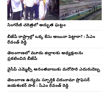
సింగరేణి చరిత్రలో అద్భుత ఘట్టం
బీజేపీ రాష్ట్రాల్లో ఒక్క కేసు అయినా పెట్టారా? : సీఎం
రేవంత్ రెడ్డి
తెలంగాణలో మూడు జిల్లాలకు అధ్యక్షులను
ప్రకటించిన బీజేపీ
వైసీపీ ఎమ్మెల్సీ అనంతబాబుకు మరోసారి ఎదురుదెబ్బ
తెలంగాణ ఉద్యమ స్ఫూర్తికి చిరునామా ప్రొఫెసర్
జయశంకర్ సార్ : సీఎం రేవంత్ రెడ్డి