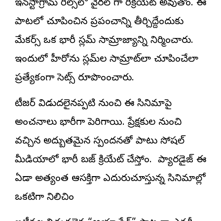
ఇన్‌స్టాగ్రామ్ రీల్స్‌లో వైరల్ గా రీక్రియేట్ అవుతోంది. ఈ
పాటలో చూపించిన ప్రపంచాన్ని తీర్చిదిద్దేందుకు
మేకర్స్ ఒక భారీ స్లమ్ సామ్రాజ్యాన్ని నిర్మించారు.
ఇందులో హీరోను స్లమ్‌ల సామ్రాట్‌లా చూపించేలా
ప్రత్యేకంగా సెట్స్ రూపొందించారు.
టీజర్ విడుదలైనప్పటి నుంచి ఈ సినిమాపై
అంచనాలు భారీగా పెరిగాయి. ప్రేక్షకుల నుంచి
వచ్చిన అద్బుతమైన స్పందనతో పాటు సోషల్
మీడియాలో భారీ బజ్ క్రియేట్ చేస్తోంది. ది ప్యారడైజ్ ఈ
ఏడాది అత్యంత ఆసక్తిగా ఎదురుచూస్తున్న సినిమాల్లో
ఒకటిగా నిలిచింది