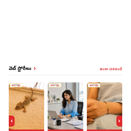
ఇంకా చదవండి
వెబ్ స్టోరీలు