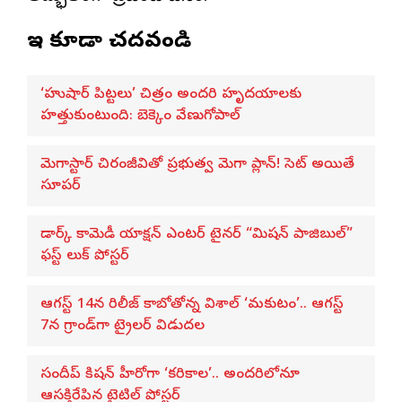
ఇవి కూడా చదవండి
‘హుషార్‌ పిట్టలు’ చిత్రం అందరి హృదయాలకు
హత్తుకుంటుంది: బెక్కెం వేణుగోపాల్‌
మెగాస్టార్ చిరంజీవితో ప్రభుత్వ మెగా ప్లాన్! సెట్ అయితే
సూపర్
డార్క్ కామెడీ యాక్షన్ ఎంటర్ టైనర్ “మిషన్ పాజిబుల్”
ఫస్ట్ లుక్ పోస్టర్
ఆగస్ట్ 14న రిలీజ్ కాబోతోన్న విశాల్ ‘మకుటం’.. ఆగస్ట్
7న గ్రాండ్‌గా ట్రైలర్ విడుదల
సందీప్ కిషన్ హీరోగా ‘కరికాల’.. అందరిలోనూ
ఆసక్తిరేపిన టైటిల్ పోస్టర్