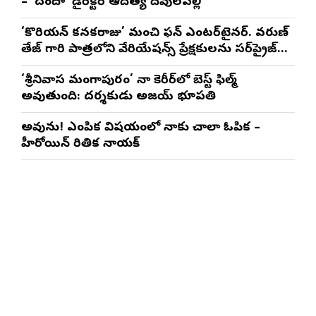
– ‘దందా’ డైరెక్ట‌ర్ ఆదిత్య దేవులపల్లి
‘కొరియన్ కనకరాజు’ మంచి ఫన్ ఎంటర్‌టైనర్. వరుణ్
తేజ్ గారి పాత్రలోని వేరియేషన్స్ ప్రేక్షకులను సర్‌ప్రైజ్
చేస్తాయి : దర్శకుడు మేర్లపాక గాంధీ
‘శ్రీనివాస మంగాపురం’ నా కెరీర్‌లో బెస్ట్ ఫిల్మ్
అవుతుంది: దర్శకుడు అజయ్ భూపతి
అవును! ఎంపిక విషయంలో నాకు చాలా ఓపిక –
హీరోయిన్ రితిక నాయక్