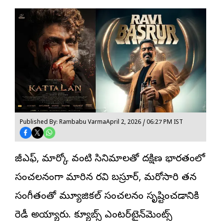
Published By: Rambabu Varma
April 2, 2026 / 06:27 PM IST
కేజీఎఫ్, మార్కో వంటి సినిమాలతో దక్షిణ భారతంలో
సంచలనంగా మారిన రవి బస్రూర్, మరోసారి తన
సంగీతంతో మ్యూజికల్ సంచలనం సృష్టించడానికి
రెడీ అయ్యారు. క్యూబ్స్ ఎంటర్‌టైన్‌మెంట్స్