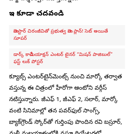
ఇవి కూడా చదవండి
మెగాస్టార్ చిరంజీవితో ప్రభుత్వ మెగా ప్లాన్! సెట్ అయితే
సూపర్
డార్క్ కామెడీ యాక్షన్ ఎంటర్ టైనర్ “మిషన్ పాజిబుల్”
ఫస్ట్ లుక్ పోస్టర్
క్యూబ్స్ ఎంటర్‌టైన్‌మెంట్స్ నుంచి మార్కో తర్వాత
వస్తున్న ఈ చిత్రంలో హీరోగా ఆంటోని వర్గీస్
నటిస్తున్నారు. కేజీఎఫ్ 1, కేజీఎఫ్ 2, సలార్, మార్కో
వంటి సినిమాల్లో తన పవర్‌ఫుల్ సాంగ్స్,
బ్యాక్‌గ్రౌండ్ స్కోర్‌తో గుర్తింపు పొందిన రవి బస్రూర్,