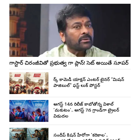
మెగాస్టార్ చిరంజీవితో ప్రభుత్వ మెగా ప్లాన్! సెట్ అయితే సూపర్
డార్క్ కామెడీ యాక్షన్ ఎంటర్ టైనర్ “మిషన్
పాజిబుల్” ఫస్ట్ లుక్ పోస్టర్
ఆగస్ట్ 14న రిలీజ్ కాబోతోన్న విశాల్
‘మకుటం’.. ఆగస్ట్ 7న గ్రాండ్‌గా ట్రైలర్
విడుదల
సందీప్ కిషన్ హీరోగా ‘కరికాల’..