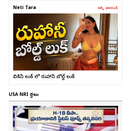
అన్నీ చూడండి
Neti Tara
బికినీ లుక్ లో రుహానీ బోల్డ్ లుక్
USA NRI వార్తలు