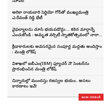
సూపర్
అమెరికా రాయబారి సెర్జియో గోర్‌తో ముఖ్యమంత్రి
ఎ.రేవంత్ రెడ్డి భేటీ
వైఫల్యాలను చూసి భయపడొద్దు…. కఠిన మార్గాన్నే
ఎంచుకోండి : అమృత వర్సిటీ స్నాతకోత్సవంలో నారా
లోకేశ్
క్రీడాకారులకు అవసరమైన సంపూర్ణ మద్దతు అందిస్తాం
: మంత్రి లోకేష్
విశాఖలో ఐబీఎం(IBM) ఫ్యూచర్ నౌ సెంటర్‌ను
ప్రారంభించిన మంత్రి లోకేష్
చిన్నారుల్లో ముందస్తు రజస్వల భయం.. అసలు
కారణాలు ఇవే!
ఇంకా చదవండి