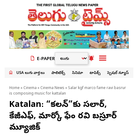
E-PAPER
USA తెలుగు వార్తలు
పాలిటిక్స్
సినిమా
టాపిక్స్
స్పెషల్ న్యూస్
Home
»
Cinema
»
Cinema News
» Salar kgf marco fame ravi basrur
is composing music for kattalan
Katalan: “కటాలన్”కు సలార్,
కేజీఎఫ్, మార్కో ఫేం రవి బస్రూర్
మ్యూజిక్