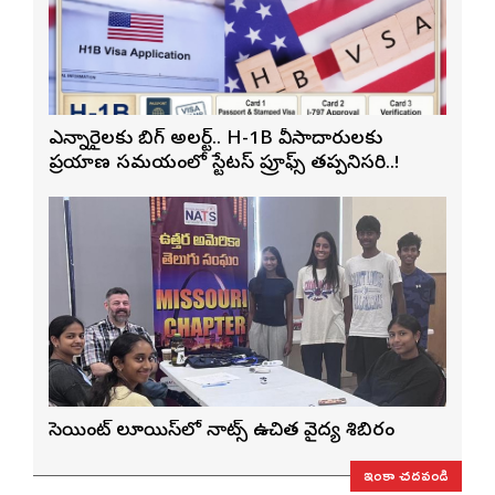
ఎన్నారైలకు బిగ్ అలర్ట్.. H-1B వీసాదారులకు
ప్రయాణ సమయంలో స్టేటస్ ప్రూఫ్స్ తప్పనిసరి..!
సెయింట్ లూయిస్‌లో నాట్స్ ఉచిత వైద్య శిబిరం
ఇంకా చదవండి