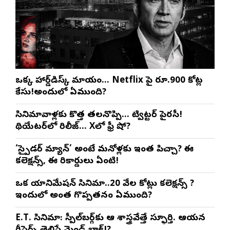
ఒక్క హార్డ్‌డిస్క్ మాయం… Netflix పై రూ.900 కోట్ల
కేసు!అందులో ఏముంది?
సినిమావాళ్లకు కొత్త తలనొప్పి… ట్విట్టర్ పైరసీ!
థియేటర్‌లో రిలీజ్… Xలో ఫ్రీ షో?
‘స్పైడర్ మ్యాన్’ అంటే మనోళ్లకు ఇంత పిచ్చా? ఈ
కలెక్షన్స్, ఈ రికార్డులు ఏంటి!
ఒక యానిమేషన్ సినిమా..20 వేల కోట్లు కలెక్షన్స్ ?
ఇందులో అంత గొప్పతనం ఏముంది?
E.T. సినిమా: స్పీల్‌బర్గ్‌కు ఆ శాస్త్రవేత్తే స్ఫూర్తి. ఆయన