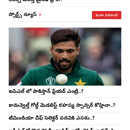
రీసెర్చ్ తెలిస్తే మైండ్ బ్లాక్!?
ఇంకా చదవండి
స్పోర్ట్స్ న్యూస్
ఐపిఎల్ లో పాకిస్తాన్ ప్లేయర్ ఎంట్రీ..?
కామన్వెల్త్ గోల్డ్ మెడలిస్ట్ రహస్య స్పాన్సర్ కోహ్లినా..?
టీమిండియా చీఫ్ సెలెక్టర్ పదవికి ఎసరు..?