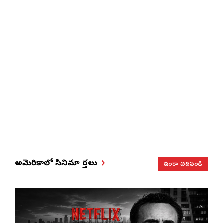
ఇంకా చదవండి
అమెరికాలో సినిమా వార్తలు