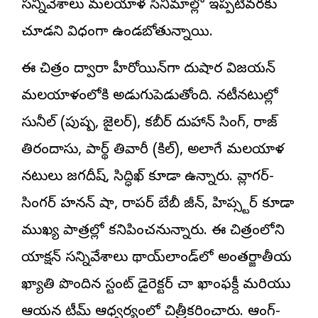
సన్నివేశాలు మలయాళ సినిమాల్లో ఇప్పటివరకు
చూడని విధంగా ఉండబోతున్నాయి.
ఈ చిత్రం ద్వారా హీరోయిన్‌గా దుషార విజయన్
మలయాళంలోకి అడుగుపెడుతోంది. నటీనటుల్లో
సునీల్ (పుష్ప, జైలర్), కబీర్ దుహాన్ సింగ్, రాజ్
తిరందాసు, పార్థ్ తివారీ (కిల్), అలాగే మలయాళ
నటులు జగదీష్, సిద్ధిఖ్ కూడా ఉన్నారు. వ్లాగర్-
సింగర్ హనన్ షా, రాపర్ బేబీ జీన్, హిప్స్టర్ కూడా
ముఖ్య పాత్రల్లో కనిపించనున్నారు. ఈ చిత్రంలోని
యాక్షన్ సన్నివేశాలు థాయ్‌లాండ్‌లో అంతర్జాతీయ
ఖ్యాతి పొందిన స్టంట్ డైరెక్టర్ కేచా ఖాంఫక్దీ మరియు
ఆయన టీమ్ ఆధ్వర్యంలో చిత్రీకరించారు. ఆంగ్-