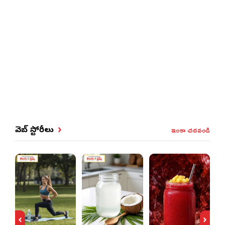
ఇంకా చదవండి
వెబ్ స్టోరీలు