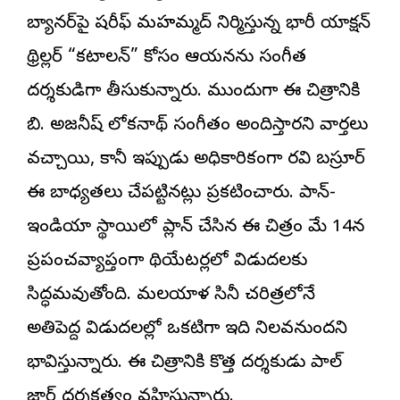
బ్యానర్‌పై షరీఫ్ మహమ్మద్ నిర్మిస్తున్న భారీ యాక్షన్
థ్రిల్లర్ “
కటాలన్
” కోసం ఆయనను సంగీత
దర్శకుడిగా తీసుకున్నారు. ముందుగా ఈ చిత్రానికి
బి. అజనీష్ లోకనాథ్ సంగీతం అందిస్తారని వార్తలు
వచ్చాయి, కానీ ఇప్పుడు అధికారికంగా రవి బస్రూర్
ఈ బాధ్యతలు చేపట్టినట్లు ప్రకటించారు. పాన్-
ఇండియా స్థాయిలో ప్లాన్ చేసిన ఈ చిత్రం మే 14న
ప్రపంచవ్యాప్తంగా థియేటర్లలో విడుదలకు
సిద్ధమవుతోంది. మలయాళ సినీ చరిత్రలోనే
అతిపెద్ద విడుదలల్లో ఒకటిగా ఇది నిలవనుందని
భావిస్తున్నారు. ఈ చిత్రానికి కొత్త దర్శకుడు పాల్
జార్జ్ దర్శకత్వం వహిస్తున్నారు.