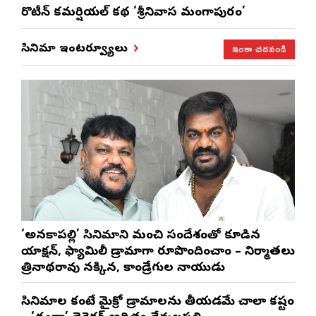
రొటీన్‌ కమర్షియల్‌ కథ ‘శ్రీనివాస మంగాపురం’
ఇంకా చదవండి
సినిమా ఇంటర్వ్యూలు
‘అనకాపల్లి’ సినిమాని మంచి సందేశంతో కూడిన
యాక్షన్, ఫ్యామిలీ డ్రామాగా రూపొందించాం – నిర్మాతలు
త్రినాథరావు నక్కిన, కాండ్రేగుల నాయుడు
సినిమాల కంటే మైక్రో డ్రామాలను తీయడమే చాలా కష్టం