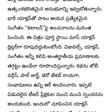
మళ్లీ మలయాళంలోకి వస్తూ థియేటర్లలో
ఉత్కంఠభరితమైన అనుభవాన్ని ఇవ్వబోతున్నారు.
భారీ యాక్షన్‌తో పాటు ఆయన ప్రత్యేకమైన
సంగీతం “కటాలన్”పై అంచనాలను మరింత
పెంచింది. ఈ చిత్రం పూర్తి స్థాయి మాస్ యాక్షన్
థ్రిల్లర్‌గా రూపుదిద్దుకుంటోంది. విజువల్స్, యాక్షన్,
సంగీతం అన్నీ కలిపి అంతర్జాతీయ ప్రమాణాలకు
తగ్గట్టు ఉండేలా రూపొందిస్తున్నారు. కథను జోబీ
వర్గీస్, పాల్ జార్జ్, జెరో జేకబ్ రాయగా,
సంభాషణలు ఉన్ని ఆర్ అందించారు. ఇప్పటికే
విడుదలైన టీజర్ ప్రేక్షకుల నుంచి మంచి స్పందనను
అందుకుంది. ఇందులో చూపించిన యాక్షన్