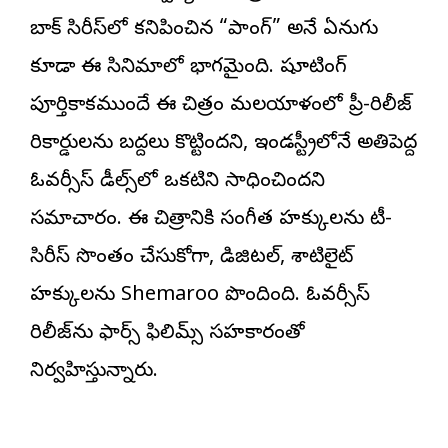
బాక్ సిరీస్‌లో కనిపించిన “పాంగ్” అనే ఏనుగు
కూడా ఈ సినిమాలో భాగమైంది. షూటింగ్
పూర్తికాకముందే ఈ చిత్రం మలయాళంలో ప్రీ-రిలీజ్
రికార్డులను బద్దలు కొట్టిందని, ఇండస్ట్రీలోనే అతిపెద్ద
ఓవర్సీస్ డీల్స్‌లో ఒకటిని సాధించిందని
సమాచారం. ఈ చిత్రానికి సంగీత హక్కులను టీ-
సిరీస్ సొంతం చేసుకోగా, డిజిటల్, శాటిలైట్
హక్కులను Shemaroo పొందింది. ఓవర్సీస్
రిలీజ్‌ను ఫార్స్ ఫిలిమ్స్ సహకారంతో
నిర్వహిస్తున్నారు.