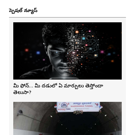
స్పెషల్ న్యూస్
మీ ఫోన్… మీ మెదడులో ఏ మార్పులు తెస్తోందా
తెలుసా?