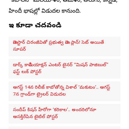
“కటాలన్” మలయాళం, తమిళం, తెలుగు, కన్నడ,
హిందీ భాషల్లో విడుదల కానుంది.
ఇవి కూడా చదవండి
మెగాస్టార్ చిరంజీవితో ప్రభుత్వ మెగా ప్లాన్! సెట్ అయితే
సూపర్
డార్క్ కామెడీ యాక్షన్ ఎంటర్ టైనర్ “మిషన్ పాజిబుల్”
ఫస్ట్ లుక్ పోస్టర్
ఆగస్ట్ 14న రిలీజ్ కాబోతోన్న విశాల్ ‘మకుటం’.. ఆగస్ట్
7న గ్రాండ్‌గా ట్రైలర్ విడుదల
సందీప్ కిషన్ హీరోగా ‘కరికాల’.. అందరిలోనూ
ఆసక్తిరేపిన టైటిల్ పోస్టర్