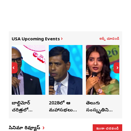
అన్నీ చూడండి
USA Upcoming Events
లపై
బాల్టిమోర్
2028లో ఆటా
తెలుగు
పెట
చరిత్రలో
మహాసభలు
సంస్కృతిని
పెట్
వీన్
నిలిచిపోయే
జరిగేది అక్కడే:
ఏకం
వీల
వేడుక ఇది: శ్రీధర్
సతీష్ రెడ్డి
చేస్తున్నారు:
విధా
ఇంకా చదవండి
సినిమా రివ్యూస్