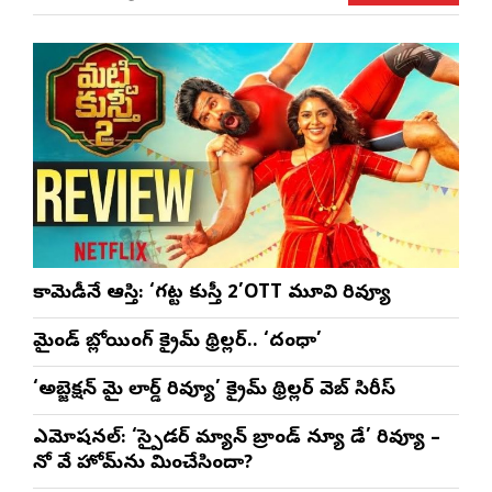
బానాల
అనన్య నాగళ్ల
సభల
సీఎ
భట్ట
కామెడీనే ఆస్తి: ‘గట్ట కుస్తీ 2’OTT మూవి రివ్యూ
మైండ్ బ్లోయింగ్ క్రైమ్ థ్రిల్లర్.. ‘దంధా’
‘అబ్జెక్ష‌న్ మై లార్డ్ రివ్యూ’ క్రైమ్ థ్రిల్ల‌ర్ వెబ్ సిరీస్
ఎమోష‌న‌ల్‌: ‘స్పైడర్ మ్యాన్ బ్రాండ్ న్యూ డే’ రివ్యూ –
నో వే హోమ్‌ను మించేసిందా?