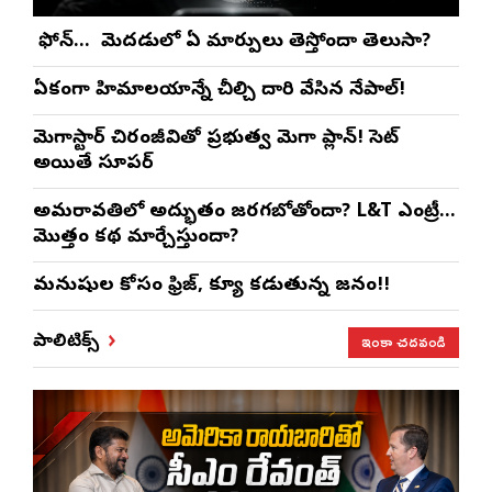
మీ ఫోన్… మీ మెదడులో ఏ మార్పులు తెస్తోందా తెలుసా?
ఏకంగా హిమాలయాన్నే చీల్చి దారి వేసిన నేపాల్!
మెగాస్టార్ చిరంజీవితో ప్రభుత్వ మెగా ప్లాన్! సెట్
అయితే సూపర్
అమరావతిలో అద్భుతం జరగబోతోందా? L&T ఎంట్రీ…
మొత్తం కథ మార్చేస్తుందా?
మనుషుల కోసం ఫ్రిజ్, క్యూ కడుతున్న జనం!!
ఇంకా చదవండి
పాలిటిక్స్