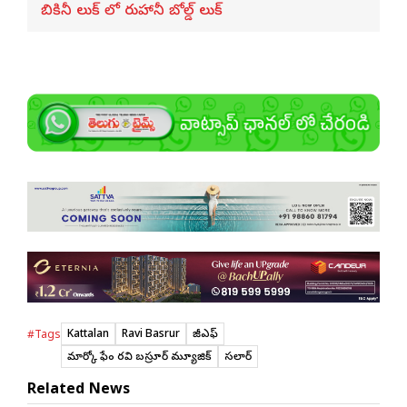
బికినీ లుక్ లో రుహానీ బోల్డ్ లుక్
Kattalan
Ravi Basrur
కేజీఎఫ్
#Tags
మార్కో ఫేం రవి బస్రూర్ మ్యూజిక్
సలార్
Related News