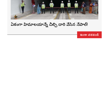
ఏకంగా హిమాలయాన్నే చీల్చి దారి వేసిన నేపాల్!
ఇంకా చదవండి