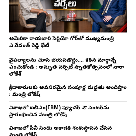
అమెరికా రాయబారి సెర్జియో గోర్‌తో ముఖ్యమంత్రి
ఎ.రేవంత్ రెడ్డి భేటీ
వైఫల్యాలను చూసి భయపడొద్దు…. కఠిన మార్గాన్నే
ఎంచుకోండి : అమృత వర్సిటీ స్నాతకోత్సవంలో నారా
లోకేశ్
క్రీడాకారులకు అవసరమైన సంపూర్ణ మద్దతు అందిస్తాం
: మంత్రి లోకేష్
విశాఖలో ఐబీఎం(IBM) ఫ్యూచర్ నౌ సెంటర్‌ను
ప్రారంభించిన మంత్రి లోకేష్
విశాఖలో పీవీ సింధు అకాడమీకి శంకుస్థాపన చేసిన
మంత్రి లోకేష్