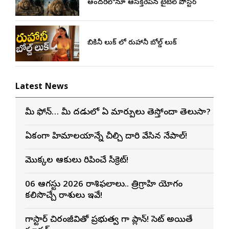
అందరిలోనూ ఆసక్తిరేపిన టైటిల్ పోస్టర్
బికినీ లుక్ లో రుహానీ బోల్డ్ లుక్
Latest News
మీ ఫోన్… మీ మెదడులో ఏ మార్పులు తెస్తోందా తెలుసా?
ఏకంగా హిమాలయాన్నే చీల్చి దారి వేసిన నేపాల్!
మొక్కల ఆకులు మెరిపించే సీక్రెట్!
06 ఆగస్టు 2026 రాశిఫలాలు.. త్రిగ్రాహి యోగం
కలిసొచ్చే రాశులు ఇవే!
మెగాస్టార్ చిరంజీవితో ప్రభుత్వ మెగా ప్లాన్! సెట్ అయితే