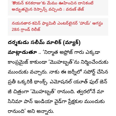
‘కొరియన్ కనకరాజు’కు మేము ఊహించిన దానికంటే
అద్భుతమైన రెస్పాన్స్ వచ్చింది : వరుణ్ తేజ్
నయనతార-కవిన్ ఫ్యామిలీ ఎంటర్‌టైనర్ ‘హాయ్’ ఆగస్టు
28న గ్రాండ్ రిలీజ్
దర్శకుడు సలీమ్ మాలిక్ (మ్యాక్)
మాట్లాడుతూ
.. ‘నిర్మాత అఫ్రోజ్ గారు ఎక్కడా
కాంప్రమైజ్ కాకుండా ‘మొహబ్బత్‌’ను నిర్మించేందుకు
ముందుకు వచ్చారు. నాకు ఈ జర్నీలో సపోర్ట్ చేసిన
ప్రతీ ఒక్కరికీ థాంక్స్. ఎమోషనల్ యూత్ ఫుల్ జెన్
జీ చిత్రంగా ‘మొహబ్బత్’ రానుంది. త్వరలోనే మా
సినిమా పాన్ ఇండియా వైడ్‌గా ప్రేక్షకుల ముందుకు
రానుంది’ అని అన్నారు.