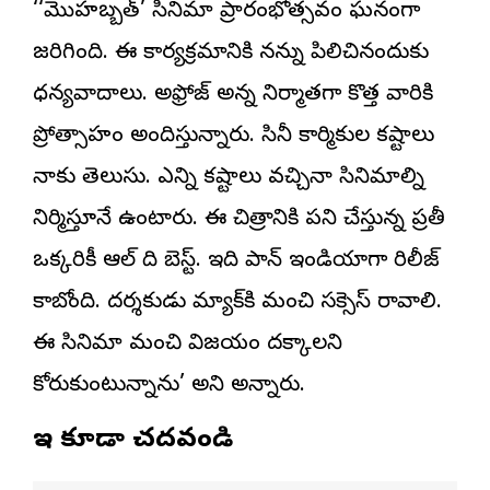
‘‘మొహబ్బత్’ సినిమా ప్రారంభోత్సవం ఘనంగా
జరిగింది. ఈ కార్యక్రమానికి నన్ను పిలిచినందుకు
ధన్యవాదాలు. అఫ్రోజ్ అన్న నిర్మాతగా కొత్త వారికి
ప్రోత్సాహం అందిస్తున్నారు. సినీ కార్మికుల కష్టాలు
నాకు తెలుసు. ఎన్ని కష్టాలు వచ్చినా సినిమాల్ని
నిర్మిస్తూనే ఉంటారు. ఈ చిత్రానికి పని చేస్తున్న ప్రతీ
ఒక్కరికీ ఆల్ ది బెస్ట్. ఇది పాన్ ఇండియాగా రిలీజ్
కాబోతోంది. దర్శకుడు మ్యాక్‌కి మంచి సక్సెస్ రావాలి.
ఈ సినిమా మంచి విజయం దక్కాలని
కోరుకుంటున్నాను’ అని అన్నారు.
ఇవి కూడా చదవండి