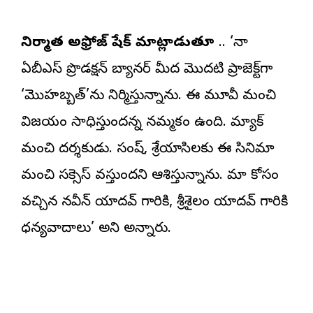
నిర్మాత అఫ్రోజ్ షేక్ మాట్లాడుతూ
.. ‘నా
ఏబీఎస్ ప్రొడక్షన్ బ్యానర్ మీద మొదటి ప్రాజెక్ట్‌గా
‘మొహబ్బత్’ను నిర్మిస్తున్నాను. ఈ మూవీ మంచి
విజయం సాధిస్తుందన్న నమ్మకం ఉంది. మ్యాక్
మంచి దర్శకుడు. సంతోష్, శ్రేయాసిలకు ఈ సినిమాతో
మంచి సక్సెస్ వస్తుందని ఆశిస్తున్నాను. మా కోసం
వచ్చిన నవీన్ యాదవ్ గారికి, శ్రీశైలం యాదవ్ గారికి
ధన్యవాదాలు’ అని అన్నారు.