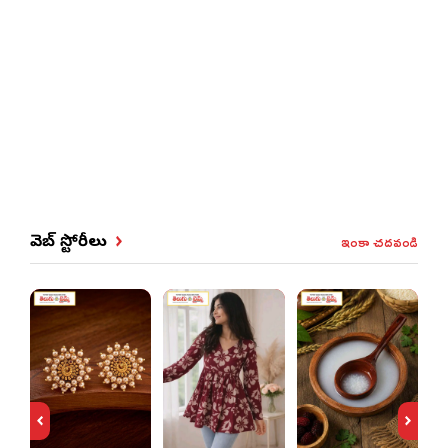
ఇంకా చదవండి
వెబ్ స్టోరీలు