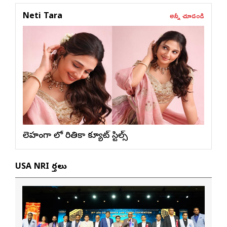
అన్నీ చూడండి
Neti Tara
లెహంగా లో రితికా క్యూట్ స్టిల్స్
USA NRI వార్తలు