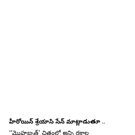
హీరోయిన్ శ్రేయాసి సేన్ మాట్లాడుతూ
..
‘‘మొహబ్బత్’ చిత్రంలో అన్ని రకాల