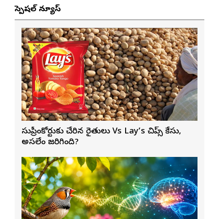
స్పెషల్ న్యూస్
సుప్రీంకోర్టుకు చేరిన రైతులు Vs Lay’s చిప్స్‌ కేసు,
అసలేం జరిగింది?