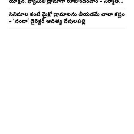
యాక్షన్, ఫ్యామిలీ డ్రామాగా రూపొందించాం – నిర్మాతలు
త్రినాథరావు నక్కిన, కాండ్రేగుల నాయుడు
సినిమాల కంటే మైక్రో డ్రామాలను తీయడమే చాలా కష్టం
– ‘దందా’ డైరెక్ట‌ర్ ఆదిత్య దేవులపల్లి