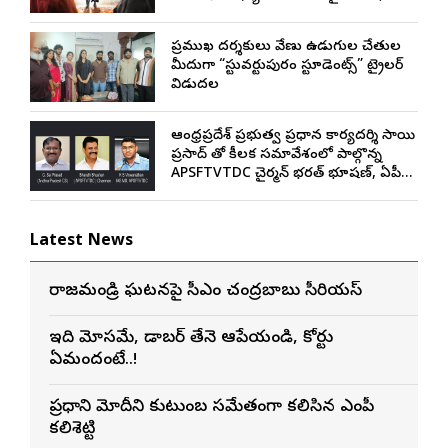
అంచనాలు
ప్రముఖ దర్శకులు వేణు ఉడుగుల చేతుల
మీదుగా “స్టువర్టుపురం స్టూడెంట్స్” ట్రైలర్
విడుదల
ఆంధ్రప్రదేశ్ ప్రభుత్వ ప్రధాన కార్యదర్శి సాయి
ప్రసాద్ తో కీలక సమావేశంలో పాల్గొన్న
APSFTVTDC చైర్మన్ భరత్ భూషణ్, ఏపీ
ఎఫ్డిసి ఎండి విశ్వనాథన్, పలు శాఖల
అధికారులు
Latest News
రాజమండ్రి ఘటనపై సీఎం చంద్రబాబు సీరియస్
ఇది మోసమే, డాబర్‌ తేనె ఆపేయండి, కోర్టు
ఏమందంటే..!
ప్రధాని మోదీని కుటుంబ సమేతంగా కలిసిన ఎంపీ
కలిశెట్టి