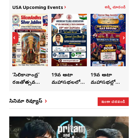
అన్నీ చూడండి
USA Upcoming Events
ుంచి
‘సిలికానాంధ్ర’
19వ ఆటా
19వ ఆటా
19
రజతోత్సవ
మహాసభలలో
మహాసభల్లో
మహా
సంబరాలు…
సతీశ్
మహిళల కోసం
‘వి
కుంభ హారతి
రామసహాయం
ప్రత్యేకంగా
పరి
ఇంకా చదవండి
సినిమా రివ్యూస్
ప్రత్యేకం
రెడ్డి ప్రత్యేక లైవ్
‘ఉమెన్స్ ఫోరమ్’
కార
ళా’
షో
వేడుకలు