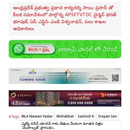
ఆంధ్రప్రదేశ్ ప్రభుత్వ ప్రధాన కార్యదర్శి సాయి ప్రసాద్ తో
కీలక సమావేశంలో పాల్గొన్న APSFTVTDC చైర్మన్ భరత్
భూషణ్, ఏపీ ఎఫ్డిసి ఎండి విశ్వనాథన్, పలు శాఖల
అధికారులు
MLA Naveen Yadav
Mohabbat
Santosh K
Sreyasi Sen
#Tags
ఎమ్మెల్యే నవీన్ యాదవ్ గారు చేతుల మీదుగా నూతన చిత్రం
‘మొహబ్బత్’ ప్రారంభం..