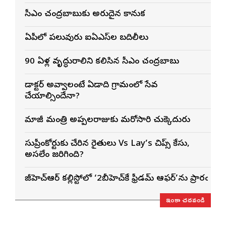
సీఎం చంద్రబాబుకు అరుదైన కానుక
ఏపీలో పలువురు ఐఏఎస్‌ల బదిలీలు
90 ఏళ్ల వృద్ధురాలిని కలిసిన సీఎం చంద్రబాబు
డాక్టర్ అవ్వాలంటే ఏడాది గ్రామంలో సేవ
చేయాల్సిందేనా?
మాజీ మంత్రి అప్పలరాజుకు మరోసారి చుక్కెదురు
సుప్రీంకోర్టుకు చేరిన రైతులు Vs Lay’s చిప్స్‌ కేసు,
అసలేం జరిగింది?
జీహెచ్ఆర్ కల్లిస్టోలో ‘2బీహెచ్‌కే ఫ్రీడమ్ ఆఫర్’ను ప్రారంభించ
ఇంకా చదవండి