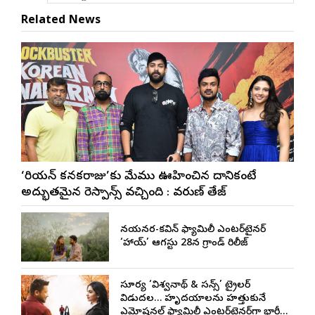
Related News
‘కొరియన్ కనకరాజు’కు మేము ఊహించిన దానికంటే
అద్భుతమైన రెస్పాన్స్ వచ్చింది : వరుణ్ తేజ్
నయనతార-కవిన్ ఫ్యామిలీ ఎంటర్‌టైనర్
‘హాయ్’ ఆగస్టు 28న గ్రాండ్ రిలీజ్
సూర్య ‘విశ్వనాథ్ & సన్స్’ ట్రైలర్
విడుదల… హృదయాలను హత్తుకునే
ఎమోషనల్ ఫ్యామిలీ ఎంటర్‌టైనర్‌గా భారీ