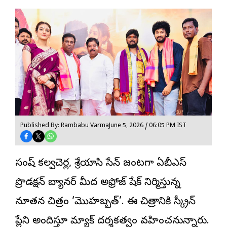
Published By: Rambabu Varma
June 5, 2026 / 06:05 PM IST
సంతోష్ కల్వచెర్ల, శ్రేయాసి సేన్ జంటగా ఏబీఎస్
ప్రొడక్షన్ బ్యానర్ మీద అఫ్రోజ్ షేక్ నిర్మిస్తున్న
నూతన చిత్రం ‘మొహబ్బత్’. ఈ చిత్రానికి స్క్రీన్
ప్లేని అందిస్తూ మ్యాక్ దర్శకత్వం వహించనున్నారు.