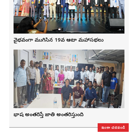
వైభవంగా ముగిసిన 19వ ఆటా మహాసభలు
భాష అంతరిస్తే జాతి అంతరిస్తుంది
ఇంకా చదవండి