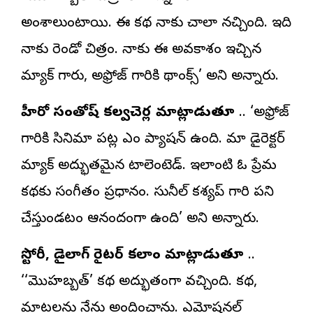
అంశాలుంటాయి. ఈ కథ నాకు చాలా నచ్చింది. ఇది
నాకు రెండో చిత్రం. నాకు ఈ అవకాశం ఇచ్చిన
మ్యాక్ గారు, అఫ్రోజ్ గారికి థాంక్స్’ అని అన్నారు.
హీరో సంతోష్ కల్వచెర్ల మాట్లాడుతూ
.. ‘అఫ్రోజ్
గారికి సినిమా పట్ల ఎంతో ప్యాషన్ ఉంది. మా డైరెక్టర్
మ్యాక్ అద్భుతమైన టాలెంటెడ్. ఇలాంటి ఓ ప్రేమ
కథకు సంగీతం ప్రధానం. సునీల్ కశ్యప్ గారితో పని
చేస్తుండటం ఆనందంగా ఉంది’ అని అన్నారు.
స్టోరీ, డైలాగ్ రైటర్ కలాం మాట్లాడుతూ
..
‘‘మొహబ్బత్’ కథ అద్భుతంగా వచ్చింది. కథ,
మాటలను నేను అందించాను. ఎమోషనల్