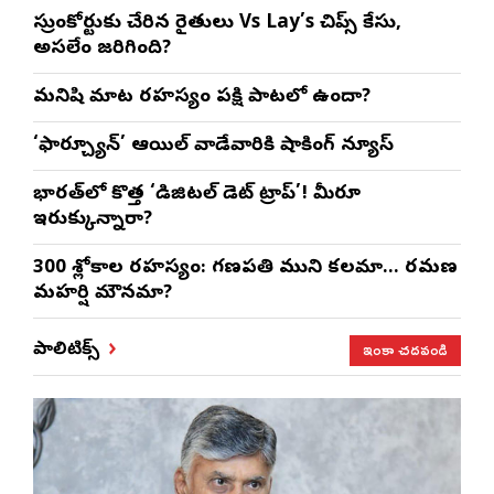
సుప్రీంకోర్టుకు చేరిన రైతులు Vs Lay’s చిప్స్‌ కేసు,
అసలేం జరిగింది?
మనిషి మాట రహస్యం పక్షి పాటలో ఉందా?
‘ఫార్చ్యూన్’ ఆయిల్ వాడేవారికి షాకింగ్ న్యూస్
భారత్‌లో కొత్త ‘డిజిటల్ డెట్ ట్రాప్’! మీరూ
ఇరుక్కున్నారా?
300 శ్లోకాల రహస్యం: గణపతి ముని కలమా… రమణ
మహర్షి మౌనమా?
ఇంకా చదవండి
పాలిటిక్స్