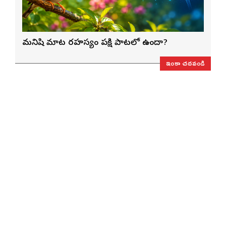
మనిషి మాట రహస్యం పక్షి పాటలో ఉందా?
ఇంకా చదవండి