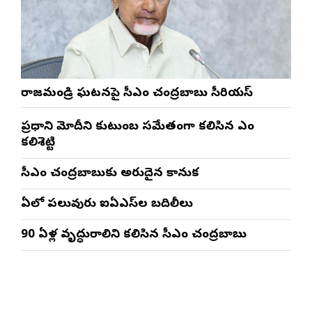
రాజమండ్రి ఘటనపై సీఎం చంద్రబాబు సీరియస్
ప్రధాని మోదీని కుటుంబ సమేతంగా కలిసిన ఎంపీ
కలిశెట్టి
సీఎం చంద్రబాబుకు అరుదైన కానుక
ఏపీలో పలువురు ఐఏఎస్‌ల బదిలీలు
90 ఏళ్ల వృద్ధురాలిని కలిసిన సీఎం చంద్రబాబు