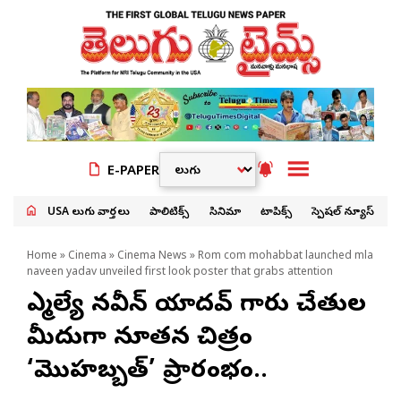
E-PAPER
USA తెలుగు వార్తలు
పాలిటిక్స్
సినిమా
టాపిక్స్
స్పెషల్ న్యూస్
Home
»
Cinema
»
Cinema News
» Rom com mohabbat launched mla
naveen yadav unveiled first look poster that grabs attention
ఎమ్మెల్యే నవీన్ యాదవ్ గారు చేతుల
మీదుగా నూతన చిత్రం
‘మొహబ్బత్’ ప్రారంభం..