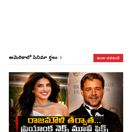
ఇంకా చదవండి
అమెరికాలో సినిమా వార్తలు