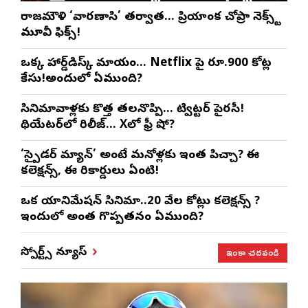
రాజమౌళి ‘వారణాసి’ తర్వాత… ప్రియాంక చోప్రా నెక్స్ట్
మూవీ ఫిక్స్!
ఒక్క హార్డ్‌డిస్క్ మాయం… Netflix పై రూ.900 కోట్ల
కేసు!అందులో ఏముంది?
సినిమావాళ్లకు కొత్త తలనొప్పి… ట్విట్టర్ పైరసీ!
థియేటర్‌లో రిలీజ్… Xలో ఫ్రీ షో?
‘స్పైడర్ మ్యాన్’ అంటే మనోళ్లకు ఇంత పిచ్చా? ఈ
కలెక్షన్స్, ఈ రికార్డులు ఏంటి!
ఒక యానిమేషన్ సినిమా..20 వేల కోట్లు కలెక్షన్స్ ?
ఇందులో అంత గొప్పతనం ఏముంది?
ఇంకా చదవండి
స్పోర్ట్స్ న్యూస్