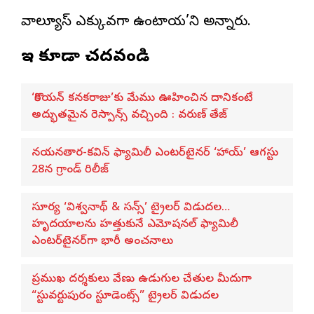
వాల్యూస్ ఎక్కువగా ఉంటాయ’ని అన్నారు.
ఇవి కూడా చదవండి
‘కొరియన్ కనకరాజు’కు మేము ఊహించిన దానికంటే
అద్భుతమైన రెస్పాన్స్ వచ్చింది : వరుణ్ తేజ్
నయనతార-కవిన్ ఫ్యామిలీ ఎంటర్‌టైనర్ ‘హాయ్’ ఆగస్టు
28న గ్రాండ్ రిలీజ్
సూర్య ‘విశ్వనాథ్ & సన్స్’ ట్రైలర్ విడుదల…
హృదయాలను హత్తుకునే ఎమోషనల్ ఫ్యామిలీ
ఎంటర్‌టైనర్‌గా భారీ అంచనాలు
ప్రముఖ దర్శకులు వేణు ఉడుగుల చేతుల మీదుగా
“స్టువర్టుపురం స్టూడెంట్స్” ట్రైలర్ విడుదల