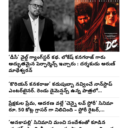
‘డీసీ’ వైల్డ్ గ్యాంగ్‌స్టర్ కథ. లోకేష్ కనగరాజ్ గారు
అద్భుతమైన పెర్ఫార్మెన్స్ ఇచ్చారు : దర్శకుడు అరుణ్
మాథేశ్వరన్
‘కొరియన్ కనకరాజు’ కడుపుబ్బా నవ్వించే నాన్‌స్టాప్
ఎంటర్‌టైనర్. రెండు డైమెన్షన్స్ ఉన్న పాత్రలో
నటించడం చాలా సంతృప్తినిచ్చింది : వరుణ్ తేజ్
ప్రేక్షకుల ప్రేమ, ఆదరణ వల్లే ‘చెన్నై లవ్ స్టోరీ’ సినిమా
రూ. 50 కోట్ల గ్రాసర్ గా నిలిచింది – స్టోరీ రైటర్,
ప్రొడ్యూసర్ సాయి రాజేష్
‘అనకాపల్లి’ సినిమాని మంచి సందేశంతో కూడిన