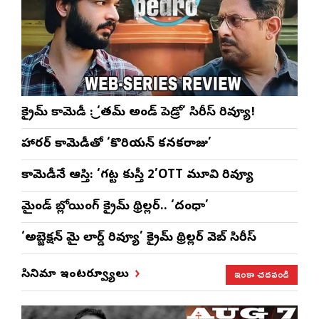
క్రైమ్ కామెడీ : ‘ప్రీతమ్ అండ్ పెడ్రో’ సిరీస్ రివ్యూ!
హారర్ కామెడీతో ‘కొరియన్ కనకరాజు’
కామెడీనే ఆస్తి: ‘గట్ట కుస్తీ 2’OTT మూవి రివ్యూ
మైండ్ బ్లోయింగ్ క్రైమ్ థ్రిల్లర్.. ‘దంధా’
‘అబ్జెక్ష‌న్ మై లార్డ్ రివ్యూ’ క్రైమ్ థ్రిల్ల‌ర్ వెబ్ సిరీస్
ఇంకా చదవండి
సినిమా ఇంటర్వ్యూలు