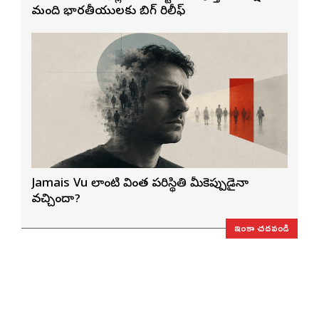
మంది భారతీయులకు బిగ్ రిలీఫ్
Jamais Vu లాంటి వింత పరిస్థితి మీకెప్పుడైనా
వచ్చిందా?
ఇంకా చదవండి