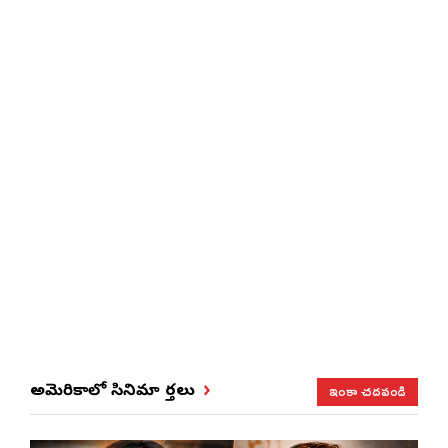
ఇంకా చదవండి
అమెరికాలో సినిమా వార్తలు