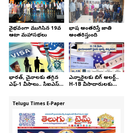
వైభవంగా ముగిసిన 19వ
భాష అంతరిస్తే జాతి
ఆటా మహాసభలు
అంతరిస్తుంది
భారత్, చైనాలకు తగ్గిన
ఎన్నారైలకు బిగ్ అలర్ట్..
ఎఫ్-1 వీసాలు.. సీఐఎస్
H-1B వీసాదారులకు
నివేదిక..!
ప్రయాణ సమయంలో
స్టేటస్ ప్రూఫ్స్ తప్పనిసరి..!
Telugu Times E-Paper