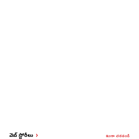
ఇంకా చదవండి
వెబ్ స్టోరీలు