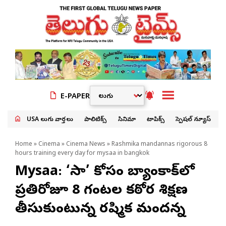
E-PAPER
USA తెలుగు వార్తలు
పాలిటిక్స్
సినిమా
టాపిక్స్
స్పెషల్ న్యూస్
Home
»
Cinema
»
Cinema News
» Rashmika mandannas rigorous 8
hours training every day for mysaa in bangkok
Mysaa: ‘మైసా’ కోసం బ్యాంకాక్‌లో
ప్రతిరోజూ 8 గంటల కఠోర శిక్షణ
తీసుకుంటున్న రష్మిక మందన్న