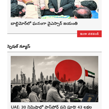
బాల్టిమోర్‌లో ఘనంగా వైఎస్సార్‌ జయంతి
ఇంకా చదవండి
స్పెషల్ న్యూస్
UAE: 30 నిమిషాల్లో పాస్‌పోర్ట్ పని పూర్తి! 43 లక్షల