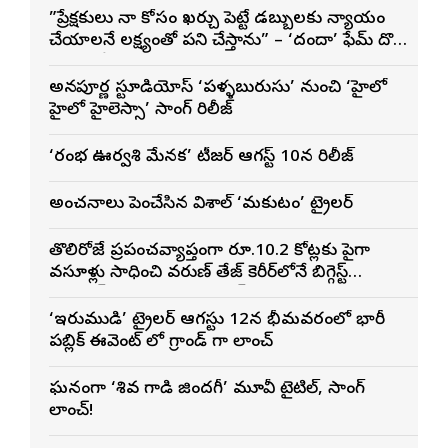
”ప్రేక్షకులు నా కోసం ఖర్చు పెట్టే డబ్బులకు న్యాయం
చేయాలనే లక్ష్యంతో పని చేస్తాను” – ‘దందా’ ఫేమ్ దొర
సాయి తేజ
అన్నపూర్ణ స్టూడియోస్ ‘పళ్ళబురుసు’ నుంచి ‘హైలో
హైలో హైలెస్సా’ సాంగ్ రిలీజ్
‘రంభ ఊర్వశి మేనక’ టీజర్ ఆగస్ట్ 10న రిలీజ్
అంచనాలు పెంచేసిన విశాల్ ‘మకుటం’ ట్రైలర్
తొలిరోజే ప్రపంచవ్యాప్తంగా రూ.10.2 కోట్లకు పైగా
వసూళ్లు సాధించి వరుణ్ తేజ్ కెరీర్‌లోనే బిగ్గెస్ట్
ఓపెనింగ్‌గా నిలిచిన ‘కొరియన్ కనకరాజు’
‘ఇరుముడి’ ట్రైలర్ ఆగస్టు 12న భీమవరంలో భారీ
పబ్లిక్ ఈవెంట్ లో గ్రాండ్ గా లాంచ్
ఘనంగా ‘శివ గాడి జింద‌గీ’ మూవీ టైటిల్, సాంగ్
లాంచ్!