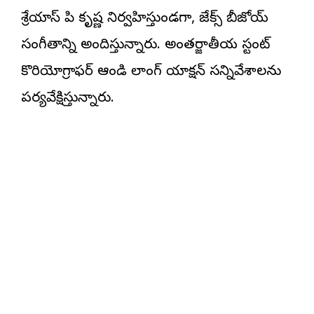
శ్రేయాస్ పి కృష్ణ నిర్వహిస్తుండగా, జేక్స్ బీజోయ్
సంగీతాన్ని అందిస్తున్నారు. అంతర్జాతీయ స్టంట్
కొరియోగ్రాఫర్ ఆండి లాంగ్ యాక్షన్ సన్నివేశాలను
పర్యవేక్షిస్తున్నారు.