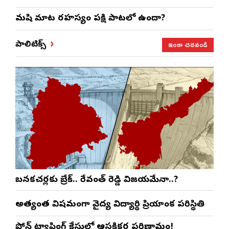
మనిషి మాట రహస్యం పక్షి పాటలో ఉందా?
ఇంకా చదవండి
పాలిటిక్స్
బనకచర్లకు బ్రేక్.. రేవంత్ రెడ్డి విజయమేనా..?
అత్యంత విషమంగా వైద్య విద్యార్థిని ప్రియాంక పరిస్థితి
ఫోన్ ట్యాపింగ్ కేసులో ఆసక్తికర పరిణామం!