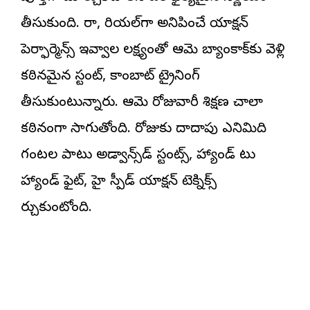
తీసుకుంది. రా, రియల్‌గా అనిపించే యాక్షన్
పెర్ఫార్మెన్స్ ఇవ్వాలనే లక్ష్యంతో ఆమె బ్యాంకాక్‌కు వెళ్లి
కఠినమైన స్టంట్, కాంబాట్ ట్రైనింగ్‌
తీసుకుంటున్నారు. ఆమె రోజువారీ శిక్షణ చాలా
కఠినంగా సాగుతోంది. రోజుకు దాదాపు ఎనిమిది
గంటల పాటు అడ్వాన్స్‌డ్ స్టంట్స్, హ్యాండ్ టు
హ్యాండ్ ఫైట్, హై స్పీడ్ యాక్షన్ టెక్నిక్స్
నేర్చుకుంటోంది.