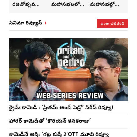
రజతోత్సవ
మహాసభలలో
మహాసభల్లో
మహా
సంబరాలు…
సతీశ్
మహిళల కోసం
‘వి
కుంభ హారతి
రామసహాయం
ప్రత్యేకంగా
పరి
ఇంకా చదవండి
సినిమా రివ్యూస్
ప్రత్యేకం
రెడ్డి ప్రత్యేక లైవ్
‘ఉమెన్స్ ఫోరమ్’
కార
ళా’
షో
వేడుకలు
క్రైమ్ కామెడీ : ‘ప్రీతమ్ అండ్ పెడ్రో’ సిరీస్ రివ్యూ!
హారర్ కామెడీతో ‘కొరియన్ కనకరాజు’
కామెడీనే ఆస్తి: ‘గట్ట కుస్తీ 2’OTT మూవి రివ్యూ