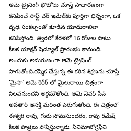
ఆమె ట్రైనింగ్ ఫోటోలు చూస్తే సాధారణంగా
కనిపించే సాఫ్ట్ నేచర్ ఇమేజ్‌కు పూర్తిగా భిన్నంగా, ఒక
దృఢ సంకల్పంతో కూడిన యోధురాలిలా
కనిపిస్తోంది. త్వరలో కేరళలో 16 రోజుల పాటు
కీలక యాక్షన్ షెడ్యూల్ ప్రారంభం కానుంది.
అందుకు అనుగుణంగా ఆమె ట్రైనింగ్
సాగుతోంది.రష్మిక చేస్తున్న ఈ కఠిన శిక్షణను చూస్తే
‘మైసా’ ఆమె కెరీర్ లో మైలురాయి చిత్రంగా
నిలవనుందని అర్ధమౌతోంది. ఆమె నెవర్ సీన్
అవతార్‌ ఆసక్తి మరింత పెరుగుతోంది. ఈ చిత్రంలో
ఈశ్వరి రావు, గురు సోమసుందరం, రావు రమేష్
కీలక పాత్రలు పోషిస్తున్నారు. సినిమాటోగ్రఫీని