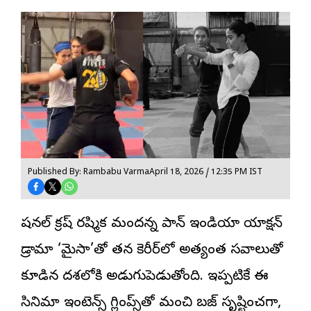
Published By: Rambabu Varma
April 18, 2026 / 12:35 PM IST
నేషనల్ క్రష్ రష్మిక మందన్న పాన్ ఇండియా యాక్షన్
డ్రామా ‘మైసా’తో తన కెరీర్‌లో అత్యంత సవాలుతో
కూడిన దశలోకి అడుగుపెడుతోంది. ఇప్పటికే ఈ
సినిమా ఇంటెన్స్ గ్లింప్స్‌తో మంచి బజ్ సృష్టించగా,