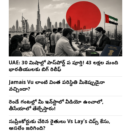
UAE: 30 నిమిషాల్లో పాస్‌పోర్ట్ పని పూర్తి! 43 లక్షల మంది
భారతీయులకు బిగ్ రిలీఫ్
Jamais Vu లాంటి వింత పరిస్థితి మీకెప్పుడైనా
వచ్చిందా?
రెండే గంటల్లో మీ ఇన్‌స్టాలో వీడియో ఉంచాలో,
తీసేయాలో తేల్చేస్తారు!
సుప్రీంకోర్టుకు చేరిన రైతులు Vs Lay’s చిప్స్‌ కేసు,
అసలేం జరిగింది?