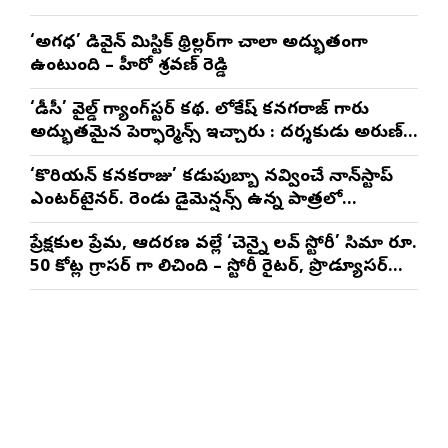
‘అగధ’ డివైన్ మిస్టిక్ థ్రిల్లర్‌గా చాలా అద్భుతంగా
ఉంటుంది – హీరో శ్రవణ్ రెడ్డి
‘డీసీ’ వైల్డ్ గ్యాంగ్‌స్టర్ కథ. లోకేష్ కనగరాజ్ గారు
అద్భుతమైన పెర్ఫార్మెన్స్ ఇచ్చారు : దర్శకుడు అరుణ్
మాథేశ్వరన్
‘కొరియన్ కనకరాజు’ కడుపుబ్బా నవ్వించే నాన్‌స్టాప్
ఎంటర్‌టైనర్. రెండు డైమెన్షన్స్ ఉన్న పాత్రలో
నటించడం చాలా సంతృప్తినిచ్చింది : వరుణ్ తేజ్
ప్రేక్షకుల ప్రేమ, ఆదరణ వల్లే ‘చెన్నై లవ్ స్టోరీ’ సినిమా రూ.
50 కోట్ల గ్రాసర్ గా నిలిచింది – స్టోరీ రైటర్, ప్రొడ్యూసర్
సాయి రాజేష్