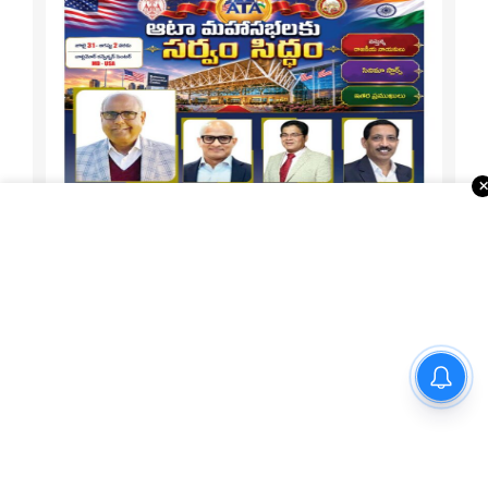
”ప్రేక్షకులు నా కోసం ఖర్చు పెట్టే
డబ్బులకు న్యాయం చేయాలనే
1-15 ATA Special
లక్ష్యంతో పని చేస్తాను” – ‘దందా’
ఫేమ్ దొర సాయి తేజ
About Us