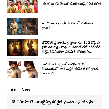
‘రంభ ఊర్వశి మేనక’ టీజర్ ఆగస్ట్ 10న రిలీజ్
అంచనాలు పెంచేసిన విశాల్ ‘మకుటం’
ట్రైలర్
తొలిరోజే ప్రపంచవ్యాప్తంగా రూ.10.2 కోట్లకు
పైగా వసూళ్లు సాధించి వరుణ్ తేజ్ కెరీర్‌లోనే
బిగ్గెస్ట్ ఓపెనింగ్‌గా నిలిచిన ‘కొరియన్
కనకరాజు’
‘ఇరుముడి’ ట్రైలర్ ఆగస్టు 12న
భీమవరంలో భారీ పబ్లిక్ ఈవెంట్ లో గ్రాండ్
గా లాంచ్
Latest News
బే ఏరియా తెలుగుటైమ్స్ పోర్టల్ ఘనంగా ప్రారంభం