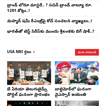
బ్రాండ్ లోనూ మాస్టరే.. ? సచిన్ బ్రాండ్ వాల్యూ రూ.
1201.కోట్లు..!
మహ్మద్ షమీ రీఎంట్రీపై కోచ్ సంచలన వ్యాఖ్యలు..!
భారత్‌తో టెస్ట్ సిరీస్‌కు ముందు శ్రీలంకకు బిగ్ షాక్..?
ఇంకా చదవండి
USA NRI వార్తలు
బే ఏరియా తెలుగుటైమ్స్
బాల్టిమోర్‌లో ఘనంగా
పోర్టల్ ఘనంగా ప్రారంభం
వైఎస్సార్‌ జయంతి