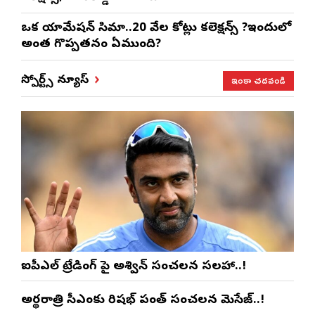
ఒక యానిమేషన్ సినిమా..20 వేల కోట్లు కలెక్షన్స్ ?ఇందులో
అంత గొప్పతనం ఏముంది?
ఇంకా చదవండి
స్పోర్ట్స్ న్యూస్
ఐపీఎల్ ట్రేడింగ్ పై అశ్విన్ సంచలన సలహా..!
అర్థరాత్రి సీఎంకు రిషభ్ పంత్ సంచలన మెసేజ్..!