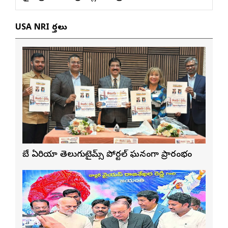
USA NRI వార్తలు
బే ఏరియా తెలుగుటైమ్స్ పోర్టల్ ఘనంగా ప్రారంభం