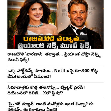
రాజమౌళి ‘వారణాసి’ తర్వాత… ప్రియాంక చోప్రా నెక్స్ట్
మూవీ ఫిక్స్!
ఒక్క హార్డ్‌డిస్క్ మాయం… Netflix పై రూ.900 కోట్ల
కేసు!అందులో ఏముంది?
సినిమావాళ్లకు కొత్త తలనొప్పి… ట్విట్టర్ పైరసీ!
థియేటర్‌లో రిలీజ్… Xలో ఫ్రీ షో?
‘స్పైడర్ మ్యాన్’ అంటే మనోళ్లకు ఇంత పిచ్చా? ఈ
కలెక్షన్స్, ఈ రికార్డులు ఏంటి!