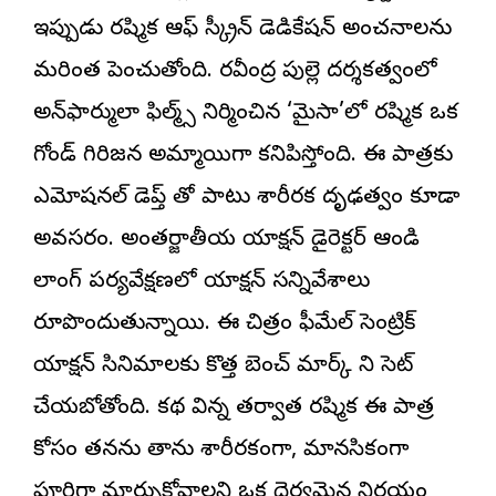
ఇప్పుడు రష్మిక ఆఫ్ స్క్రీన్ డెడికేషన్ అంచనాలను
మరింత పెంచుతోంది. రవీంద్ర పుల్లె దర్శకత్వంలో
అన్‌ఫార్ములా ఫిల్మ్స్ నిర్మించిన ‘మైసా’లో రష్మిక ఒక
గోండ్ గిరిజన అమ్మాయిగా కనిపిస్తోంది. ఈ పాత్రకు
ఎమోషనల్ డెప్త్ తో పాటు శారీరక దృఢత్వం కూడా
అవసరం. అంతర్జాతీయ యాక్షన్ డైరెక్టర్ ఆండి
లాంగ్ పర్యవేక్షణలో యాక్షన్ సన్నివేశాలు
రూపొందుతున్నాయి. ఈ చిత్రం ఫీమేల్ సెంట్రిక్
యాక్షన్ సినిమాలకు కొత్త బెంచ్ మార్క్ ని సెట్
చేయబోతోంది. కథ విన్న తర్వాత రష్మిక ఈ పాత్ర
కోసం తనను తాను శారీరకంగా, మానసికంగా
పూర్తిగా మార్చుకోవాలని ఒక ధైర్యమైన నిర్ణయం