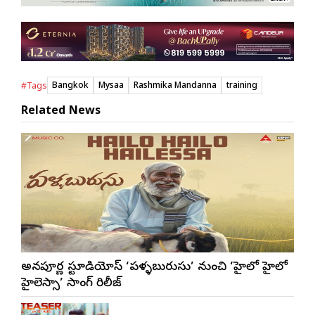
Bangkok
Mysaa
Rashmika Mandanna
training
#Tags
Related News
అన్నపూర్ణ స్టూడియోస్ ‘పళ్ళబురుసు’ నుంచి ‘హైలో హైలో
హైలెస్సా’ సాంగ్ రిలీజ్