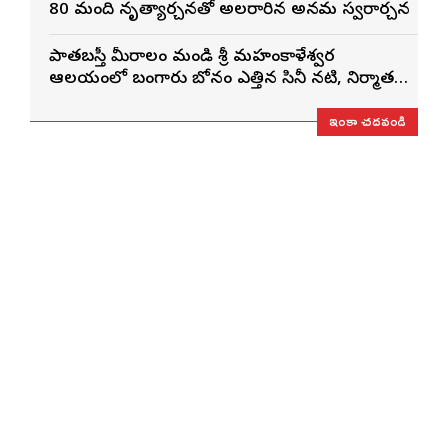
80 మంది నృత్యార్చనతో అలరారిన అన్నమ స్వరార్చన
పాతబస్తీ మీరాలం మండి శ్రీ మహంకాళేశ్వర
ఆలయంలో బంగారు బోనం ఎత్తిన సినీ నటి, నిర్మాత
నిహారిక కొణిదెల
ఇంకా చదవండి