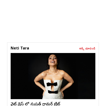
అన్నీ చూడండి
Neti Tara
వైట్ డ్రెస్ లో నుస్ర‌త్ గ్లామ‌ర్ ట్రీట్