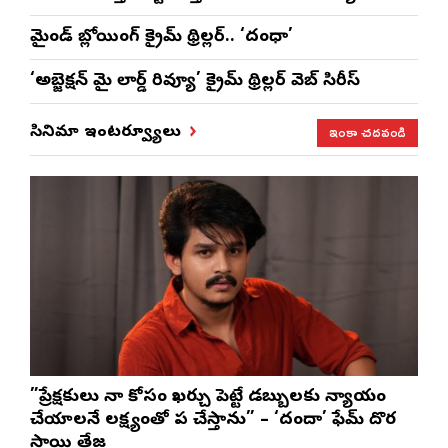
మైండ్ బ్లోయింగ్ క్రైమ్ థ్రిల్లర్.. ‘దంధా’
‘అబ్జెక్ష‌న్ మై లార్డ్ రివ్యూ’ క్రైమ్ థ్రిల్ల‌ర్ వెబ్ సిరీస్
ఇంకా చదవండి
సినిమా ఇంటర్వ్యూలు
”ప్రేక్షకులు నా కోసం ఖర్చు పెట్టే డబ్బులకు న్యాయం
చేయాలనే లక్ష్యంతో పని చేస్తాను” – ‘దందా’ ఫేమ్ దొర
సాయి తేజ