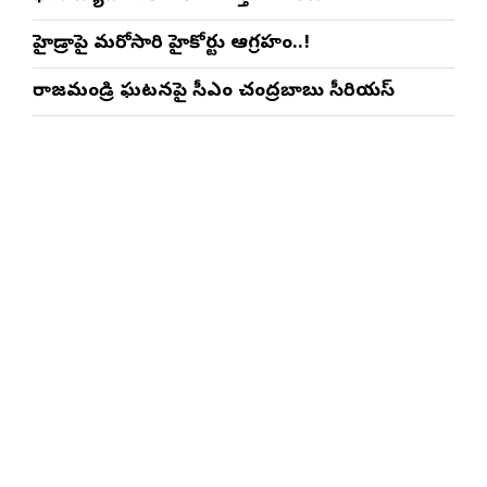
హైడ్రాపై మరోసారి హైకోర్టు ఆగ్రహం..!
రాజమండ్రి ఘటనపై సీఎం చంద్రబాబు సీరియస్