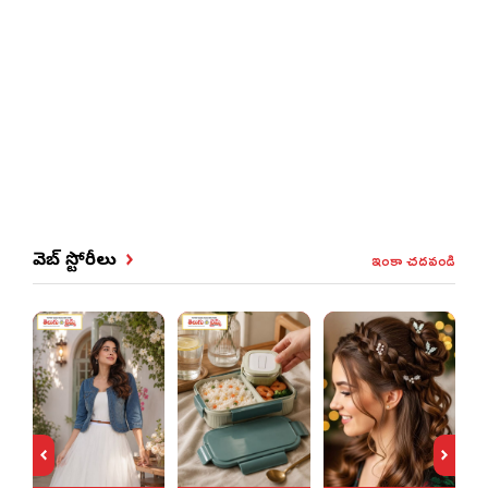
ఇంకా చదవండి
వెబ్ స్టోరీలు