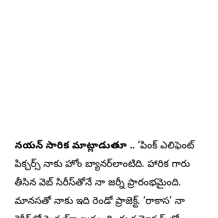
నయన్ సారిక మాట్లాడుతూ ..
‘పింక్ ఎలిఫెంట్
పిక్చర్స్ నాకు హోం బ్యానర్‌లాంటిది. నిహారిక గారు
తీసిన వెబ్ సిరీస్‌తోనే నా జర్నీ ప్రారంభమైంది.
మానసతో నాకు ఇది రెండో ప్రాజెక్ట్. ‘రాకాస’ నా