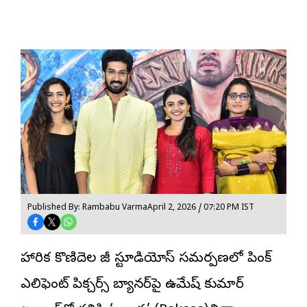
Published By: Rambabu Varma
April 2, 2026 / 07:20 PM IST
నిహారిక కొణిదెల జీ స్టూడియోస్ స‌మ‌ర్ప‌ణలో పింక్
ఎలిఫెంట్ పిక్చ‌ర్స్ బ్యాన‌ర్‌పై ఉమేష్ కుమార్