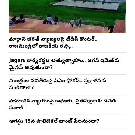
మార్గాని భరత్ వ్యాఖ్యలపై టీడీపీ కౌంటర్..
రాజమండ్రిలో రాజకీయ రచ్చ..
Jagan: కార్యకర్తల అత్యుత్సాహం.. జగన్ ఇమేజ్‌కు
మైనస్ అవుతుందా?
మంత్రుల పనితీరుపై సీఎం ఫోకస్.. ప్రక్షాళనకు
సంకేతాలా?
సామాజిక న్యాయంపై అధికార, ప్రతిపక్షాలకు కవిత
సవాల్!
ఆగస్టు 15న పొలిటికల్ బాంబ్ పేలనుందా?