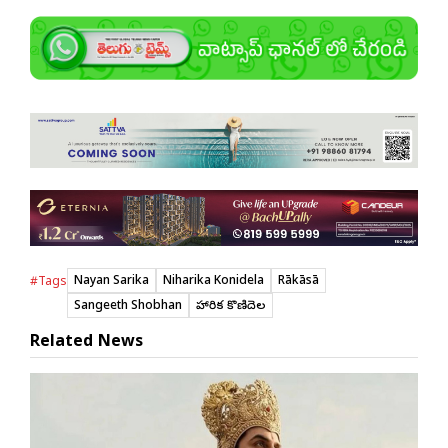
Nayan Sarika
Niharika Konidela
Rākāsā
#Tags
Sangeeth Shobhan
నిహారిక కొణిదెల
Related News