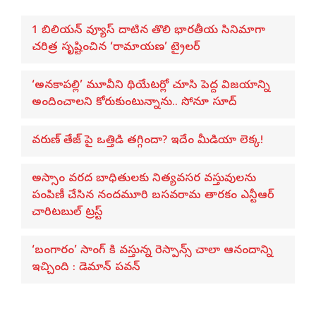
1 బిలియన్ వ్యూస్ దాటిన తొలి భారతీయ సినిమాగా
చరిత్ర సృష్టించిన ‘రామాయణ’ ట్రైలర్
‘అనకాపల్లి’ మూవీని థియేటర్లో చూసి పెద్ద విజయాన్ని
అందించాలని కోరుకుంటున్నాను.. సోనూ సూద్
వరుణ్ తేజ్‌ పై ఒత్తిడి తగ్గిందా? ఇదేం మీడియా లెక్క!
అస్సాం వరద బాధితులకు నిత్యవసర వస్తువులను
పంపిణీ చేసిన నందమూరి బసవరామ తారకం ఎన్టీఆర్
చారిటబుల్ ట్రస్ట్
‘బంగారం’ సాంగ్ కి వస్తున్న రెస్పాన్స్ చాలా ఆనందాన్ని
ఇచ్చింది : డెమాన్ పవన్