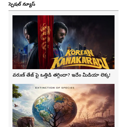
స్పెషల్ న్యూస్
వరుణ్ తేజ్‌ పై ఒత్తిడి తగ్గిందా? ఇదేం మీడియా లెక్క!