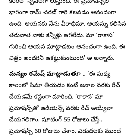
కెరీర్‌లో స్పెషల్‌గా నిలుస్తుంది. ఈ ప్రమోషన్స్‌లో
భాగంగా రామ్ చరణ్ గారిని కలవడం ఆనందంగా
ఉంది. ఆయనకు నేను వీరాభిమానిని. ఆయన్ను కలిసిన
తరువాత నాకు కన్నీళ్లు ఆగలేదు. మా ‘రాకాస’
గురించి ఆయన మాట్లాడటం ఆనందంగా ఉంది. ఈ
చిత్రం అందరినీ ఆకట్టుకుంటుంది’ అని అన్నారు.
మన్యం రమేష్ మాట్లాడుతూ ..
‘ఈ మధ్య
కాలంలో సినిమా తీయడం కంటే జనాల వరకు రీచ్
చేయడమే కష్టంగా మారింది. ‘రాకాస’ని మా
ప్రమోషన్స్‌తో ఆడియెన్స్ వరకు రీచ్ అయ్యేలా
చేయగలిగాం. షూటింగ్ 55 రోజులు చేస్తే..
ప్రమోషన్స్ 60 రోజులు చేశాం. విడుదలకు ముందే