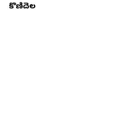
కొణిదెల