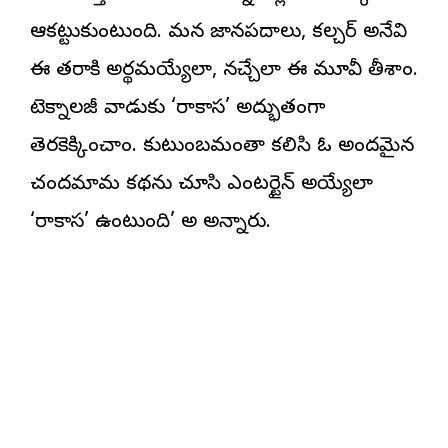
ఆకట్టుకుంటుంది. మన జానపదాలు, కల్చర్ అనేవి
ఈ తరానికి అర్థమయ్యేలా, నచ్చేలా ఈ మూవీని తీశాం.
టెక్నాలజీని వాడుకుని ‘రాకాస’ని అద్భుతంగా
తెరకెక్కించాం. కుటుంబమంతా కలిసి ఓ అందమైన
చందమామ కథను చూసి ఎంటర్టైన్ అయ్యేలా
‘రాకాస’ ఉంటుంది’ అని అన్నారు.