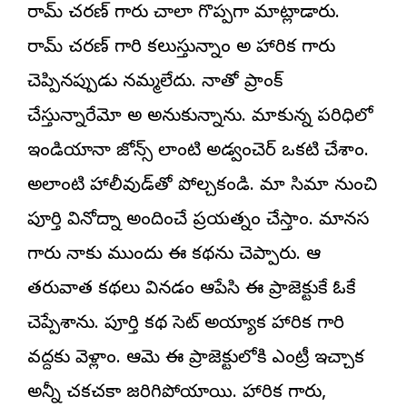
రామ్ చరణ్ గారు చాలా గొప్పగా మాట్లాడారు.
రామ్ చరణ్ గారిని కలుస్తున్నాం అని నిహారిక గారు
చెప్పినప్పుడు నమ్మలేదు. నాతో ప్రాంక్
చేస్తున్నారేమో అని అనుకున్నాను. మాకున్న పరిధిలో
ఇండియానా జోన్స్ లాంటి అడ్వంచెర్ ఒకటి చేశాం.
అలాంటి హాలీవుడ్‌తో పోల్చకండి. మా సినిమా నుంచి
పూర్తి వినోదాన్ని అందించే ప్రయత్నం చేస్తాం. మానస
గారు నాకు ముందు ఈ కథను చెప్పారు. ఆ
తరువాత కథలు వినడం ఆపేసి ఈ ప్రాజెక్టుకే ఓకే
చెప్పేశాను. పూర్తి కథ సెట్ అయ్యాక నిహారిక గారి
వద్దకు వెళ్లాం. ఆమె ఈ ప్రాజెక్టులోకి ఎంట్రీ ఇచ్చాక
అన్నీ చకచకా జరిగిపోయాయి. నిహారిక గారు,