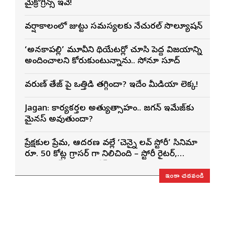
మైక్రోగ్రీన్స్ ఇవే!
వర్షాకాలంలో జుట్టు సమస్యలకు నేచురల్ సొల్యూషన్
‘అనకాపల్లి’ మూవీని థియేటర్లో చూసి పెద్ద విజయాన్ని
అందించాలని కోరుకుంటున్నాను.. సోనూ సూద్
వరుణ్ తేజ్‌ పై ఒత్తిడి తగ్గిందా? ఇదేం మీడియా లెక్క!
Jagan: కార్యకర్తల అత్యుత్సాహం.. జగన్ ఇమేజ్‌కు
మైనస్ అవుతుందా?
ప్రేక్షకుల ప్రేమ, ఆదరణ వల్లే ‘చెన్నై లవ్ స్టోరీ’ సినిమా
రూ. 50 కోట్ల గ్రాసర్ గా నిలిచింది – స్టోరీ రైటర్,
ప్రొడ్యూసర్ సాయి రాజేష్
ఇంకా చదవండి