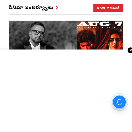
ఇంకా చదవండి
సినిమా ఇంటర్వ్యూలు
‘డీసీ’ వైల్డ్ గ్యాంగ్‌స్టర్ కథ. లోకేష్ కనగరాజ్ గారు
అద్భుతమైన పెర్ఫార్మెన్స్ ఇచ్చారు : దర్శకుడు అరుణ్
మాథేశ్వరన్
మార్గాని భరత్ వ్యాఖ్యలపై టీడీపీ
కౌంటర్.. రాజమండ్రిలో రాజకీయ
రచ్చ..
‘కొరియన్ కనకరాజు’ కడుపుబ్బా నవ్వించే నాన్‌స్టాప్
ఎంటర్‌టైనర్. రెండు డైమెన్షన్స్ ఉన్న పాత్రలో
నటించడం చాలా సంతృప్తినిచ్చింది : వరుణ్ తేజ్