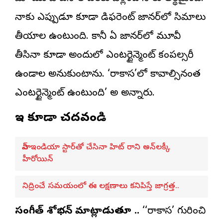
నాకు ఎప్పుడూ కూడా డిఫరెంట్ జానర్‌లో సినిమాలు
తీయాలని ఉంటుంది. కానీ ఏ జానర్‌లో మూవీ
తీసినా కూడా అందులో ఎంటర్టైన్మెంట్ కంపల్సరీ
ఉండాలని అనుకుంటాను. ‘రాకాస’లో కావాల్సినంత
ఎంటర్టైన్మెంట్ ఉంటుంది’ అని అన్నారు.
ఇవి కూడా చదవండి
పాన్ ఇండియా స్టార్‌తో చేసినా హిట్ రాని అన్‌లక్కీ
హీరోయిన్
నిద్రించే సమయంలో ఈ లక్షణాలు కనిపిస్తే జాగ్రత్త..
సంగీత్ శోభన్ మాట్లాడుతూ ..
‘‘రాకాస’ గురించి