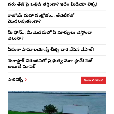
వరుణ్ తేజ్‌ పై ఒత్తిడి తగ్గిందా? ఇదేం మీడియా లెక్క!
రాబోయే మహా సంక్షోభం… తేనెటీగతో
మొదలవుతుందా?
మీ ఫోన్… మీ మెదడులో ఏ మార్పులు తెస్తోందా
తెలుసా?
ఏకంగా హిమాలయాన్నే చీల్చి దారి వేసిన నేపాల్!
మెగాస్టార్ చిరంజీవితో ప్రభుత్వ మెగా ప్లాన్! సెట్
అయితే సూపర్
ఇంకా చదవండి
పాలిటిక్స్