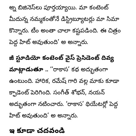
అన్ని బిజినెస్‌లు పూర్తయ్యాయి. మా కంటెంట్
మీదున్న నమ్మకంతోనే డిస్ట్రిబ్యూటర్లు మా సినిమాని
కొన్నారు. టీం అంతా చాలా కష్టపడింది. ఈ చిత్రం
పెద్ద హిట్ అవుతుంది’ అని అన్నారు.
జీ స్టూడియో కంటెంట్ వైస్ ప్రెసిడెంట్ దివ్య
మాట్లాడుతూ ..
‘‘రాకాస’ కథ అద్భుతంగా
ఉంటుంది. నిహారిక, రమేష్ గారి వల్ల మాకు కూడా
కాన్ఫిడెంట్ పెరిగింది. సంగీత్ శోభన్, నయన్
అద్భుతంగా నటించారు. ‘రాకాస’ థియేటర్లో పెద్ద
హిట్ అవుతుంది’ అని అన్నారు.
ఇవి కూడా చదవండి