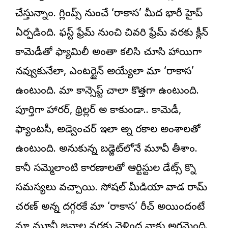
చేస్తున్నాం. గ్లింప్స్ నుంచే ‘రాకాస’ మీద భారీ హైప్
ఏర్పడింది. ఫస్ట్ ఫ్రేమ్ నుంచి చివరి ఫ్రేమ్ వరకు క్లీన్
కామెడీతో ఫ్యామిలీ అంతా కలిసి చూసి హాయిగా
నవ్వుకునేలా, ఎంటర్టైన్ అయ్యేలా మా ‘రాకాస’
ఉంటుంది. మా కాన్సెప్ట్ చాలా కొత్తగా ఉంటుంది.
పూర్తిగా హారర్, థ్రిల్లర్ అని కాకుండా.. కామెడీ,
ఫ్యాంటసీ, అడ్వెంచర్ ఇలా అన్ని రకాల అంశాలతో
ఉంటుంది. అనుకున్న బడ్జెట్‌లోనే మూవీని తీశాం.
కానీ సమ్మెలాంటి కారణాలతో ఆర్టిస్టుల డేట్స్ కొన్ని
సమస్యలు వచ్చాయి. సోషల్ మీడియాని వాడని రామ్
చరణ్ అన్న దగ్గరకే మా ‘రాకాస’ రీచ్ అయిందంటే
మా మూవీ జనాల వరకు వెళ్లిందని నాకు అర్థమైంది.