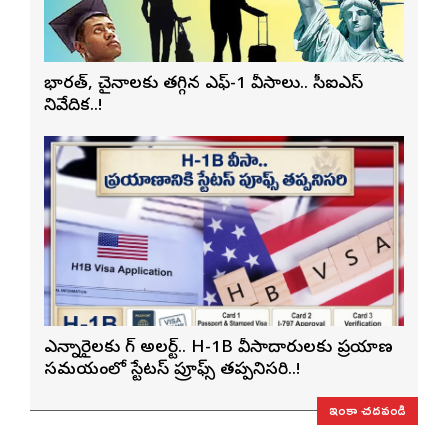
భారత్, చైనాలకు తగ్గిన ఎఫ్-1 వీసాలు.. సీఐఎస్
నివేదిక..!
ఎన్నారైలకు బిగ్ అలర్ట్.. H-1B వీసాదారులకు ప్రయాణ
సమయంలో స్టేటస్ ప్రూఫ్స్ తప్పనిసరి..!
ఇంకా చదవండి