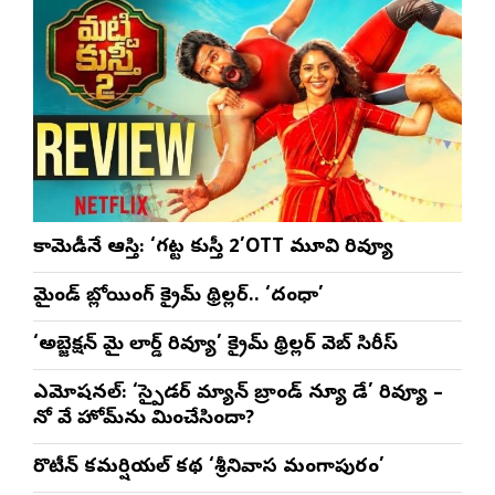
భట్ట
కామెడీనే ఆస్తి: ‘గట్ట కుస్తీ 2’OTT మూవి రివ్యూ
మైండ్ బ్లోయింగ్ క్రైమ్ థ్రిల్లర్.. ‘దంధా’
‘అబ్జెక్ష‌న్ మై లార్డ్ రివ్యూ’ క్రైమ్ థ్రిల్ల‌ర్ వెబ్ సిరీస్
ఎమోష‌న‌ల్‌: ‘స్పైడర్ మ్యాన్ బ్రాండ్ న్యూ డే’ రివ్యూ –
నో వే హోమ్‌ను మించేసిందా?
రొటీన్‌ కమర్షియల్‌ కథ ‘శ్రీనివాస మంగాపురం’