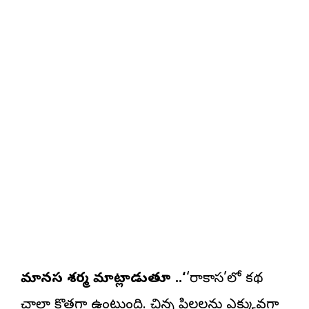
మానస శర్మ మాట్లాడుతూ ..‘
‘రాకాస’లో కథ
చాలా కొత్తగా ఉంటుంది. చిన్న పిల్లలను ఎక్కువగా