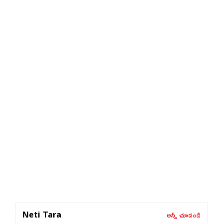
అన్నీ చూడండి
Neti Tara