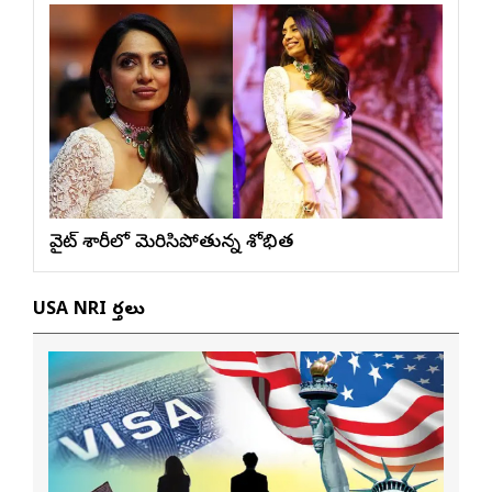
వైట్ శారీలో మెరిసిపోతున్న శోభిత
USA NRI వార్తలు