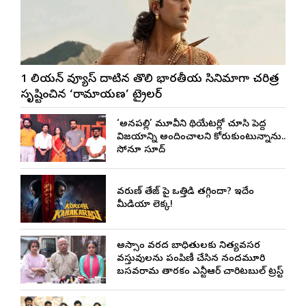
1 బిలియన్ వ్యూస్ దాటిన తొలి భారతీయ సినిమాగా చరిత్ర
సృష్టించిన ‘రామాయణ’ ట్రైలర్
‘అనకాపల్లి’ మూవీని థియేటర్లో చూసి పెద్ద
విజయాన్ని అందించాలని కోరుకుంటున్నాను..
సోనూ సూద్
వరుణ్ తేజ్‌ పై ఒత్తిడి తగ్గిందా? ఇదేం
మీడియా లెక్క!
అస్సాం వరద బాధితులకు నిత్యవసర
వస్తువులను పంపిణీ చేసిన నందమూరి
బసవరామ తారకం ఎన్టీఆర్ చారిటబుల్ ట్రస్ట్