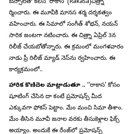
బ‌న్సాల్‌తో క‌లిసి ‘
రాకాస
’ (Rakasa)చిత్రాన్ని
నిర్మించారు. ఈ మూవీకి మానస శర్మ దర్శకత్వం
వహించారు. ఈ సినిమాలో సంగీత్ శోభ‌న్‌, న‌య‌న్
సారిక‌ జంటగా నటించారు. ఈ చిత్రాన్ని ఏప్రిల్ 3న
రిలీజ్ చేయబోతోన్నారు. ఈ క్రమంలో మంగళవారం
నాడు ప్రీ రిలీజ్ మ్యాడ్ నెస్‌ను నిర్వహించారు. ఈ
కార్యక్రమంలో..
నిహారిక కొణిదెల మాట్లాడుతూ ..
‘‘రాకాస’ కోసం
షూటింగ్ చేసిన దాని కంటే ప్రమోషన్స్ మీద
ఎక్కువగా ఫోకస్ పెట్టాం. మేం మంచి సినిమాని తీశాం.
మేం తీసిన మూవీని జనాల వరకు తీసుకెళ్లాలని ఫిక్స్
అయ్యాం. అందుకే ఈ రేంజ్‌లో ప్రమోషన్స్