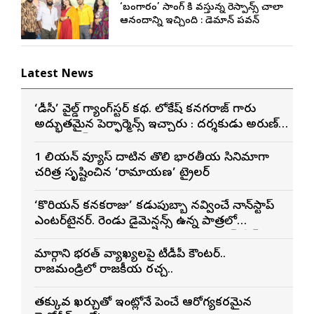
‘బంగారం’ సాంగ్ కి వస్తున్న రెస్పాన్స్ చాలా
ఆనందాన్ని ఇచ్చింది : డెమాన్ పవన్
Latest News
‘డీసీ’ వైల్డ్ గ్యాంగ్‌స్టర్ కథ. లోకేష్ కనగరాజ్ గారు
అద్భుతమైన పెర్ఫార్మెన్స్ ఇచ్చారు : దర్శకుడు అరుణ్
మాథేశ్వరన్
1 బిలియన్ వ్యూస్ దాటిన తొలి భారతీయ సినిమాగా
చరిత్ర సృష్టించిన ‘రామాయణ’ ట్రైలర్
‘కొరియన్ కనకరాజు’ కడుపుబ్బా నవ్వించే నాన్‌స్టాప్
ఎంటర్‌టైనర్. రెండు డైమెన్షన్స్ ఉన్న పాత్రలో
నటించడం చాలా సంతృప్తినిచ్చింది : వరుణ్ తేజ్
మార్గాని భరత్ వ్యాఖ్యలపై టీడీపీ కౌంటర్..
రాజమండ్రిలో రాజకీయ రచ్చ..
తక్కువ ఖర్చుతో ఇంట్లోనే పెంచే ఆరోగ్యకరమైన