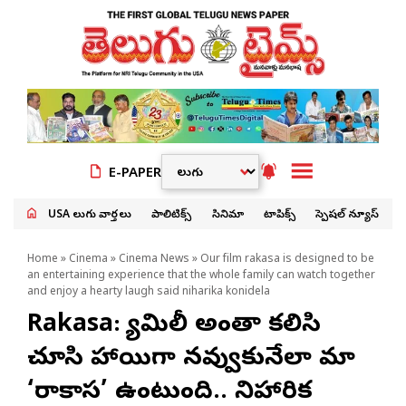
E-PAPER
USA తెలుగు వార్తలు
పాలిటిక్స్
సినిమా
టాపిక్స్
స్పెషల్ న్యూస్
Home
»
Cinema
»
Cinema News
» Our film rakasa is designed to be
an entertaining experience that the whole family can watch together
and enjoy a hearty laugh said niharika konidela
Rakasa: ఫ్యామిలీ అంతా కలిసి
చూసి హాయిగా నవ్వుకునేలా మా
‘రాకాస’ ఉంటుంది.. నిహారిక