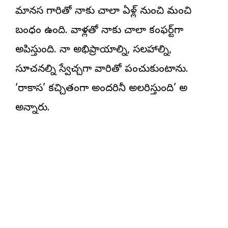
మానస గారితో నాకు చాలా ఏళ్ల్ నుంచి మంచి
బంధం ఉంది. వాళ్లతో నాకు చాలా కంఫర్ట్‌గా
అనిపిస్తుంది. నా అభిప్రాయాల్ని, సలహాల్ని,
సూచనల్ని స్వేచ్చగా వారితో పంచుకుంటాను.
‘రాకాస’ కచ్చితంగా అందరినీ అలరిస్తుంది’ అని
అన్నారు.