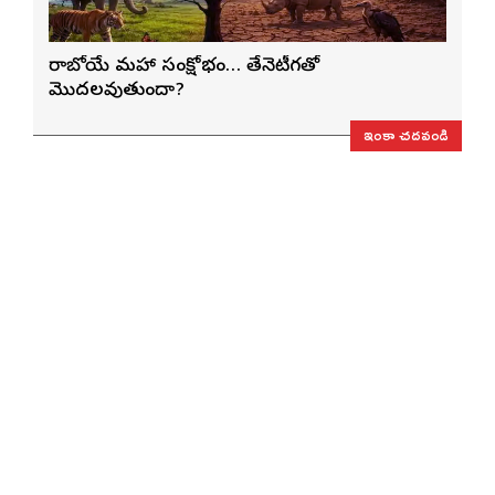
రాబోయే మహా సంక్షోభం… తేనెటీగతో
మొదలవుతుందా?
ఇంకా చదవండి