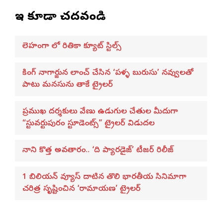
ఇవి కూడా చదవండి
లెహంగా లో రితికా క్యూట్ స్టిల్స్
కింగ్ నాగార్జున లాంచ్ చేసిన ‘పళ్ళ బురుసు’ నవ్వులతో
పాటు మనసును తాకే ట్రైలర్
ప్రముఖ దర్శకులు వేణు ఉడుగుల చేతుల మీదుగా
“స్టువర్టుపురం స్టూడెంట్స్” ట్రైలర్ విడుదల
నాని కొత్త అవతారం.. ‘ది ప్యారడైజ్’ టీజర్ రిలీజ్
1 బిలియన్ వ్యూస్ దాటిన తొలి భారతీయ సినిమాగా
చరిత్ర సృష్టించిన ‘రామాయణ’ ట్రైలర్