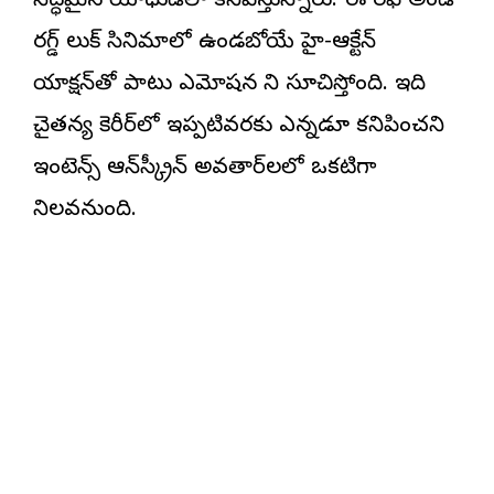
సిద్ధమైన యోధుడిలా కనిపిస్తున్నారు. ఈ రఫ్ అండ్
రగ్డ్ లుక్ సినిమాలో ఉండబోయే హై-ఆక్టేన్
యాక్షన్‌తో పాటు ఎమోషన ని సూచిస్తోంది. ఇది
చైతన్య కెరీర్‌లో ఇప్పటివరకు ఎన్నడూ కనిపించని
ఇంటెన్స్ ఆన్‌స్క్రీన్ అవతార్‌లలో ఒకటిగా
నిలవనుంది.