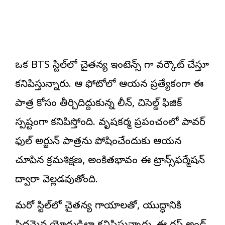
ఒక BTS స్టిల్‌లో చైతన్య ఇంటెన్స్ గా వర్కౌట్ చేస్తూ
కనిపిస్తున్నారు. ఆ ఫోటోలో ఆయన ప్రత్యేకంగా ఈ
పాత్ర కోసం తీర్చిదిద్దుకున్న లీన్, చిసెల్డ్ ఫిజిక్
స్పష్టంగా కనిపిస్తోంది. వృషకర్మ ప్రపంచంలో పావర్
ఫుల్ అర్జున్ పాత్రను పోషించేందుకు ఆయన
చూపిన క్రమశిక్షణ, అంకితభావం ఈ ట్రాన్స్‌ఫర్మేషన్
ద్వారా వెల్లడవుతోంది.
మరో స్టిల్‌లో చైతన్య గాయాలతో, యుద్ధానికి