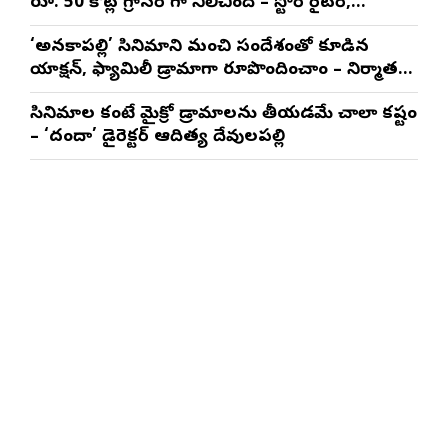
రూ. 50 కోట్ల గ్రాసర్ గా నిలిచింది – స్టోరీ రైటర్,
ప్రొడ్యూసర్ సాయి రాజేష్
‘అనకాపల్లి’ సినిమాని మంచి సందేశంతో కూడిన
యాక్షన్, ఫ్యామిలీ డ్రామాగా రూపొందించాం – నిర్మాతలు
త్రినాథరావు నక్కిన, కాండ్రేగుల నాయుడు
సినిమాల కంటే మైక్రో డ్రామాలను తీయడమే చాలా కష్టం
– ‘దందా’ డైరెక్ట‌ర్ ఆదిత్య దేవులపల్లి