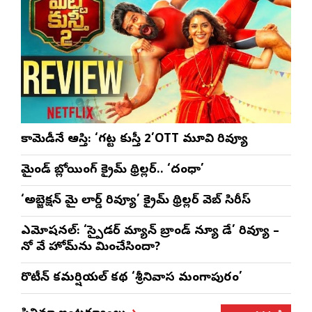
కామెడీనే ఆస్తి: ‘గట్ట కుస్తీ 2’OTT మూవి రివ్యూ
మైండ్ బ్లోయింగ్ క్రైమ్ థ్రిల్లర్.. ‘దంధా’
‘అబ్జెక్ష‌న్ మై లార్డ్ రివ్యూ’ క్రైమ్ థ్రిల్ల‌ర్ వెబ్ సిరీస్
ఎమోష‌న‌ల్‌: ‘స్పైడర్ మ్యాన్ బ్రాండ్ న్యూ డే’ రివ్యూ –
నో వే హోమ్‌ను మించేసిందా?
రొటీన్‌ కమర్షియల్‌ కథ ‘శ్రీనివాస మంగాపురం’