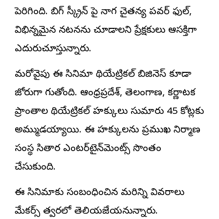
పెరిగింది. బిగ్ స్క్రీన్ పై నాగ చైతన్య పవర్ ఫుల్,
విభిన్నమైన నటనను చూడాలని ప్రేక్షకులు ఆసక్తిగా
ఎదురుచూస్తున్నారు.
మరోవైపు ఈ సినిమా థియేట్రికల్ బిజినెస్ కూడా
జోరుగా సాగుతోంది. ఆంధ్రప్రదేశ్, తెలంగాణ, కర్ణాటక
ప్రాంతాల థియేట్రికల్ హక్కులు సుమారు ₹45 కోట్లకు
అమ్ముడయ్యాయి. ఈ హక్కులను ప్రముఖ నిర్మాణ
సంస్థ సితార ఎంటర్‌టైన్‌మెంట్స్ సొంతం
చేసుకుంది.
ఈ సినిమాకు సంబంధించిన మరిన్ని వివరాలు
మేకర్స్ త్వరలో తెలియజేయనున్నారు.