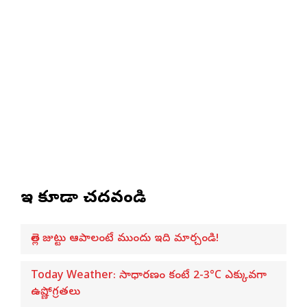
ఇవి కూడా చదవండి
తెల్ల జుట్టు ఆపాలంటే ముందు ఇది మార్చండి!
Today Weather: సాధారణం కంటే 2-3°C ఎక్కువగా
ఉష్ణోగ్రతలు