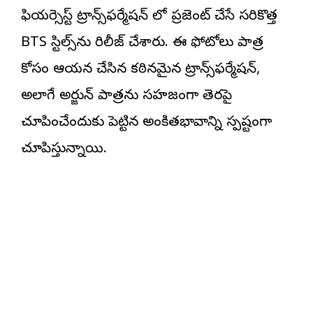
ఫియర్సెస్ట్ ట్రాన్స్‌ఫర్మేషన్‌ లో ప్రజెంట్ చేసే సరికొత్త
BTS స్టిల్స్‌ను రిలీజ్ చేశారు. ఈ ఫోటోలు పాత్ర
కోసం ఆయన చేసిన కఠినమైన ట్రాన్స్‌ఫర్మేషన్‌,
అలాగే అర్జున్ పాత్రను సహజంగా తెరపై
చూపించేందుకు పెట్టిన అంకితభావాన్ని స్పష్టంగా
చూపిస్తున్నాయి.