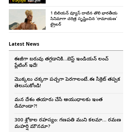
1 బిలియన్ వ్యూస్ దాటిన తొలి భారతీయ
సినిమాగా చరిత్ర సృష్టించిన ‘రామాయణ’
ట్రైలర్
Latest News
ఈజీగా బరువు తగ్గడానికి…బెస్ట్ ఇండియన్ లంచ్
ప్లేటింగ్ ఇదే!
మొక్కలు చక్కగా పచ్చగా పెరగాలంటే..ఈ సీక్రెట్ తప్పక
తెలుసుకోండి!
మన దేశం తయారు చేసే ఆయుధాలకు ఇంత
డిమాండా?!
300 శ్లోకాల రహస్యం: గణపతి ముని కలమా… రమణ
మహర్షి మౌనమా?