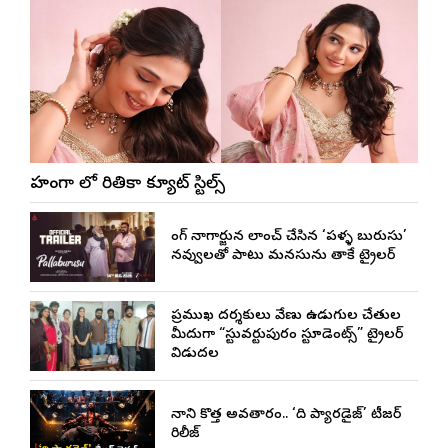
లెహంగా లో రితికా క్యూట్ స్టిల్స్
కింగ్ నాగార్జున లాంచ్ చేసిన ‘పళ్ళ బురుసు’
నవ్వులతో పాటు మనసును తాకే ట్రైలర్
ప్రముఖ దర్శకులు వేణు ఉడుగుల చేతుల
మీదుగా “స్టువర్టుపురం స్టూడెంట్స్” ట్రైలర్
విడుదల
నాని కొత్త అవతారం.. ‘ది ప్యారడైజ్’ టీజర్
రిలీజ్