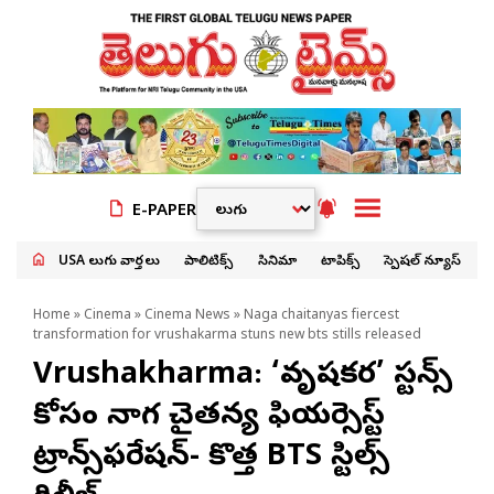
E-PAPER
USA తెలుగు వార్తలు
పాలిటిక్స్
సినిమా
టాపిక్స్
స్పెషల్ న్యూస్
Home
»
Cinema
»
Cinema News
» Naga chaitanyas fiercest
transformation for vrushakarma stuns new bts stills released
Vrushakharma: ‘వృషకర్మ’ స్టన్స్
కోసం నాగ చైతన్య ఫియర్సెస్ట్
ట్రాన్స్‌ఫర్మేషన్- కొత్త BTS స్టిల్స్