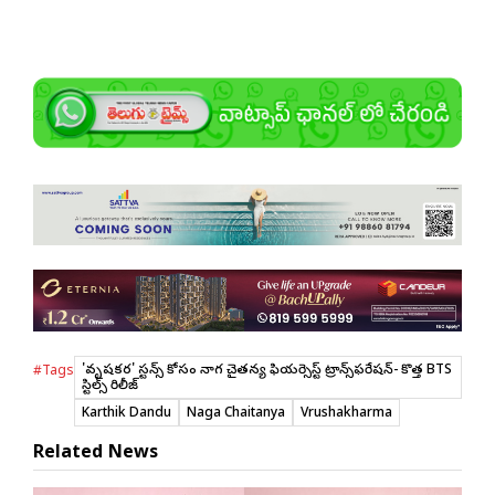
'వృషకర్మ' స్టన్స్ కోసం నాగ చైతన్య ఫియర్సెస్ట్ ట్రాన్స్‌ఫర్మేషన్- కొత్త BTS
#Tags
స్టిల్స్ రిలీజ్
Karthik Dandu
Naga Chaitanya
Vrushakharma
Related News