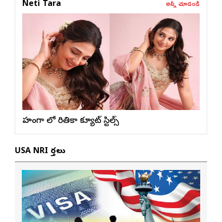
అన్నీ చూడండి
Neti Tara
లెహంగా లో రితికా క్యూట్ స్టిల్స్
USA NRI వార్తలు