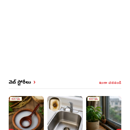
ఇంకా చదవండి
వెబ్ స్టోరీలు
న