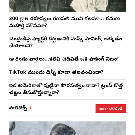
300 శ్లోకాల రహస్యం: గణపతి ముని కలమా… రమణ
మహర్షి మౌనమా?
చంద్రుడిపై ఫ్యాక్టరీ కట్టడానికి మస్క్ ప్లానింగ్, అక్కడేం
చేయాలని?
ఆ రెండు వార్తలు…కలిపి చదివితే ఒక షాకింగ్ నిజం!
TikTok ముందు డిస్నీ కూడా తలవంచిందా?
ఇక అమెరికాలో పుట్టినా పౌరసత్వం రాదా? ట్రంప్ కొత్త
చట్టం తీసుకొస్తున్నారా?
ఇంకా చదవండి
పాలిటిక్స్