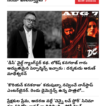
ఇంకా చదవండి
సినిమా ఇంటర్వ్యూలు
‘డీసీ’ వైల్డ్ గ్యాంగ్‌స్టర్ కథ. లోకేష్ కనగరాజ్ గారు
అద్భుతమైన పెర్ఫార్మెన్స్ ఇచ్చారు : దర్శకుడు అరుణ్
మాథేశ్వరన్
‘కొరియన్ కనకరాజు’ కడుపుబ్బా నవ్వించే నాన్‌స్టాప్
ఎంటర్‌టైనర్. రెండు డైమెన్షన్స్ ఉన్న పాత్రలో
నటించడం చాలా సంతృప్తినిచ్చింది : వరుణ్ తేజ్
ప్రేక్షకుల ప్రేమ, ఆదరణ వల్లే ‘చెన్నై లవ్ స్టోరీ’ సినిమా