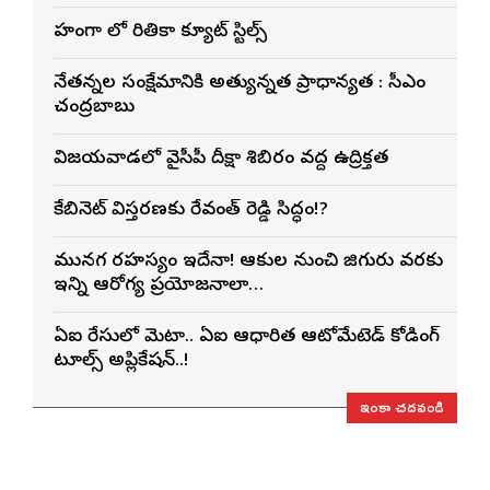
లెహంగా లో రితికా క్యూట్ స్టిల్స్
నేతన్నల సంక్షేమానికి అత్యున్నత ప్రాధాన్యత : సీఎం
చంద్రబాబు
విజయవాడలో వైసీపీ దీక్షా శిబిరం వద్ద ఉద్రిక్తత
కేబినెట్ విస్తరణకు రేవంత్ రెడ్డి సిద్ధం!?
మునగ రహస్యం ఇదేనా! ఆకుల నుంచి జిగురు వరకు
ఇన్ని ఆరోగ్య ప్రయోజనాలా…
ఏఐ రేసులో మెటా.. ఏఐ ఆధారిత ఆటోమేటెడ్ కోడింగ్
టూల్స్ అప్లికేషన్..!
ఇంకా చదవండి