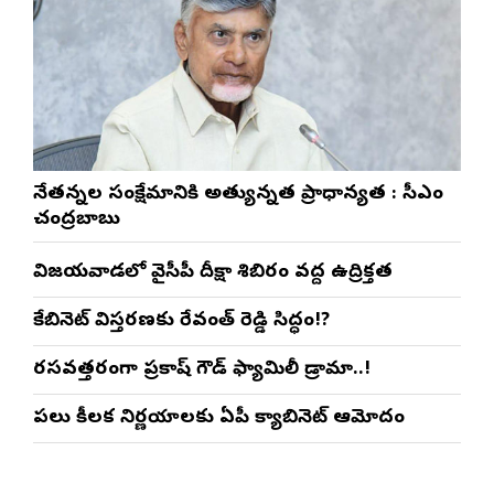
నేతన్నల సంక్షేమానికి అత్యున్నత ప్రాధాన్యత : సీఎం
చంద్రబాబు
విజయవాడలో వైసీపీ దీక్షా శిబిరం వద్ద ఉద్రిక్తత
కేబినెట్ విస్తరణకు రేవంత్ రెడ్డి సిద్ధం!?
రసవత్తరంగా ప్రకాష్ గౌడ్ ఫ్యామిలీ డ్రామా..!
పలు కీలక నిర్ణయాలకు ఏపీ క్యాబినెట్ ఆమోదం