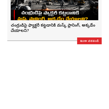
చంద్రుడిపై ఫ్యాక్టరీ కట్టడానికి మస్క్ ప్లానింగ్, అక్కడేం
చేయాలని?
ఇంకా చదవండి