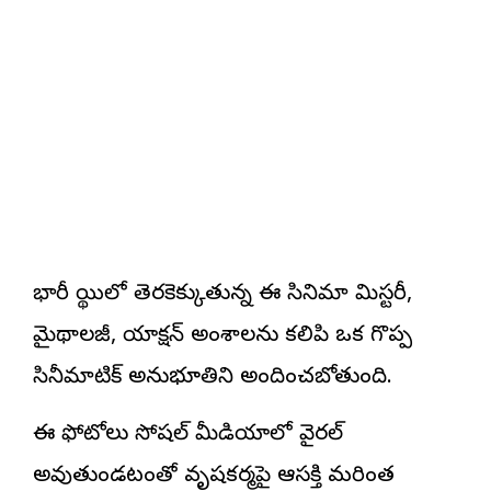
భారీ స్థాయిలో తెరకెక్కుతున్న ఈ సినిమా మిస్టరీ,
మైథాలజీ, యాక్షన్ అంశాలను కలిపి ఒక గొప్ప
సినీమాటిక్ అనుభూతిని అందించబోతుంది.
ఈ ఫోటోలు సోషల్ మీడియాలో వైరల్
అవుతుండటంతో వృషకర్మపై ఆసక్తి మరింత