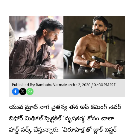
Published By: Rambabu Varma
March 12, 2026 / 07:30 PM IST
యువ సామ్రాట్ నాగ చైతన్య తన అప్ కమింగ్ నెవర్
బిఫోర్ మిథికల్ స్పెక్టకిల్ ‘
వృషకర్మ
‘ కోసం చాలా
హార్డ్ వర్క్ చేస్తున్నారు. ‘విరూపాక్ష’తో బ్లాక్ బస్టర్