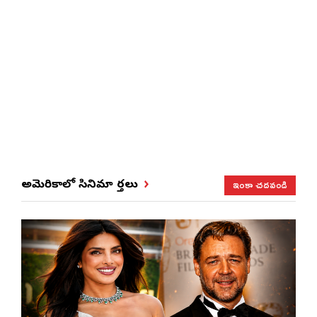
ఇంకా చదవండి
అమెరికాలో సినిమా వార్తలు