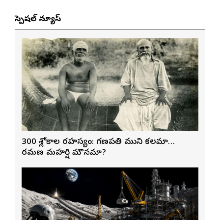
స్పెషల్ న్యూస్
300 శ్లోకాల రహస్యం: గణపతి ముని కలమా…
రమణ మహర్షి మౌనమా?