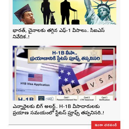
భారత్, చైనాలకు తగ్గిన ఎఫ్-1 వీసాలు.. సీఐఎస్
నివేదిక..!
ఎన్నారైలకు బిగ్ అలర్ట్.. H-1B వీసాదారులకు
ప్రయాణ సమయంలో స్టేటస్ ప్రూఫ్స్ తప్పనిసరి..!
ఇంకా చదవండి