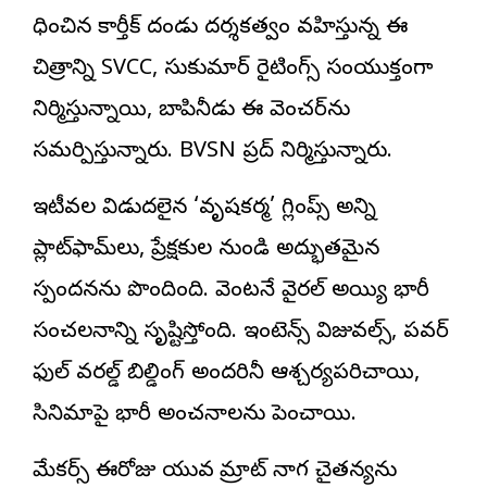
సాధించిన కార్తీక్ దండు దర్శకత్వం వహిస్తున్న ఈ
చిత్రాన్ని SVCC, సుకుమార్ రైటింగ్స్ సంయుక్తంగా
నిర్మిస్తున్నాయి, బాపినీడు ఈ వెంచర్‌ను
సమర్పిస్తున్నారు. BVSN ప్రసాద్ నిర్మిస్తున్నారు.
ఇటీవల విడుదలైన ‘వృషకర్మ’ గ్లింప్స్ అన్ని
ప్లాట్‌ఫామ్‌లు, ప్రేక్షకుల నుండి అద్భుతమైన
స్పందనను పొందింది. వెంటనే వైరల్ అయ్యి భారీ
సంచలనాన్ని సృష్టిస్తోంది. ఇంటెన్స్ విజువల్స్, పవర్
ఫుల్ వరల్డ్ బిల్డింగ్ అందరినీ ఆశ్చర్యపరిచాయి,
సినిమాపై భారీ అంచనాలను పెంచాయి.
మేకర్స్ ఈరోజు యువ సామ్రాట్ నాగ చైతన్యను