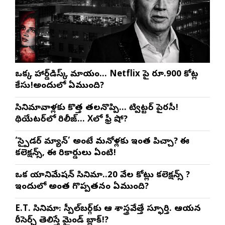
ఒక్క హార్డ్‌డిస్క్ మాయం… Netflix పై రూ.900 కోట్ల
కేసు!అందులో ఏముంది?
సినిమావాళ్లకు కొత్త తలనొప్పి… ట్విట్టర్ పైరసీ!
థియేటర్‌లో రిలీజ్… Xలో ఫ్రీ షో?
‘స్పైడర్ మ్యాన్’ అంటే మనోళ్లకు ఇంత పిచ్చా? ఈ
కలెక్షన్స్, ఈ రికార్డులు ఏంటి!
ఒక యానిమేషన్ సినిమా..20 వేల కోట్లు కలెక్షన్స్ ?
ఇందులో అంత గొప్పతనం ఏముంది?
E.T. సినిమా: స్పీల్‌బర్గ్‌కు ఆ శాస్త్రవేత్తే స్ఫూర్తి. ఆయన
రీసెర్చ్ తెలిస్తే మైండ్ బ్లాక్!?