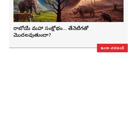
రాబోయే మహా సంక్షోభం… తేనెటీగతో
మొదలవుతుందా?
ఇంకా చదవండి