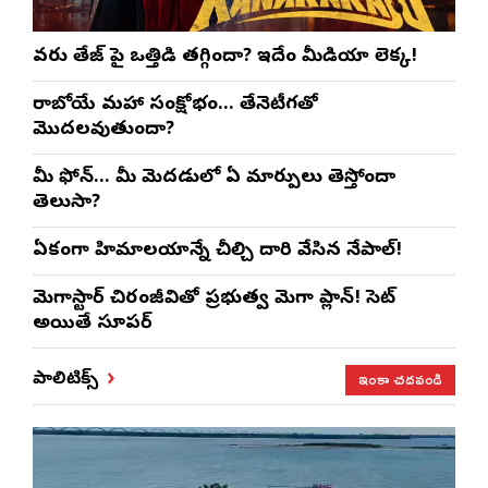
వరుణ్ తేజ్‌ పై ఒత్తిడి తగ్గిందా? ఇదేం మీడియా లెక్క!
రాబోయే మహా సంక్షోభం… తేనెటీగతో
మొదలవుతుందా?
మీ ఫోన్… మీ మెదడులో ఏ మార్పులు తెస్తోందా
తెలుసా?
ఏకంగా హిమాలయాన్నే చీల్చి దారి వేసిన నేపాల్!
మెగాస్టార్ చిరంజీవితో ప్రభుత్వ మెగా ప్లాన్! సెట్
అయితే సూపర్
ఇంకా చదవండి
పాలిటిక్స్