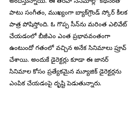
అందిస్తున్నాయి. ఈ తరహా సినిమాల్లో కథనంతో
పాటు సంగీతం, ముఖ్యంగా బ్యాక్‌గ్రౌండ్ స్కోర్ కీలక
పాత్ర పోషిస్తోంది. ఓ గొప్ప సీన్‌ను మరింత ఎలివేట్
చేయడంలో బీజీఎం ఎంత ప్రభావవంతంగా
ఉంటుందో గతంలో వచ్చిన అనేక సినిమాలు ప్రూవ్
చేశాయి. అందుకే డైరెక్ట‌ర్లు కూడా ఈ జానర్
సినిమాల కోసం ప్రత్యేకమైన మ్యూజిక్ డైరెక్టర్లను
ఎంపిక చేయడంపై దృష్టి పెడుతున్నారు.