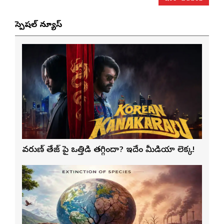
స్పెషల్ న్యూస్
వరుణ్ తేజ్‌ పై ఒత్తిడి తగ్గిందా? ఇదేం మీడియా లెక్క!