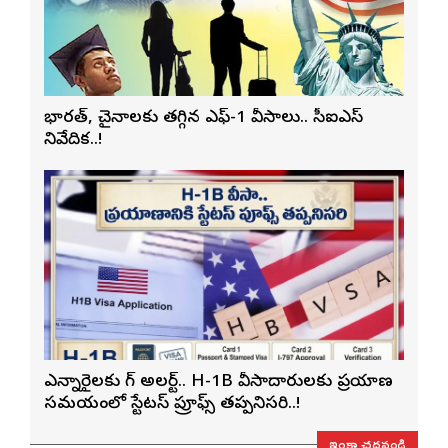
భారత్, చైనాలకు తగ్గిన ఎఫ్-1 వీసాలు.. సీఐఎస్
నివేదిక..!
ఎన్నారైలకు బిగ్ అలర్ట్.. H-1B వీసాదారులకు ప్రయాణ
సమయంలో స్టేటస్ ప్రూఫ్స్ తప్పనిసరి..!
ఇంకా చదవండి