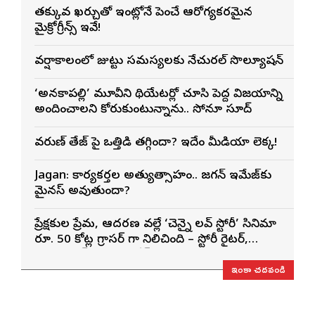
తక్కువ ఖర్చుతో ఇంట్లోనే పెంచే ఆరోగ్యకరమైన
మైక్రోగ్రీన్స్ ఇవే!
వర్షాకాలంలో జుట్టు సమస్యలకు నేచురల్ సొల్యూషన్
‘అనకాపల్లి’ మూవీని థియేటర్లో చూసి పెద్ద విజయాన్ని
అందించాలని కోరుకుంటున్నాను.. సోనూ సూద్
వరుణ్ తేజ్‌ పై ఒత్తిడి తగ్గిందా? ఇదేం మీడియా లెక్క!
Jagan: కార్యకర్తల అత్యుత్సాహం.. జగన్ ఇమేజ్‌కు
మైనస్ అవుతుందా?
ప్రేక్షకుల ప్రేమ, ఆదరణ వల్లే ‘చెన్నై లవ్ స్టోరీ’ సినిమా
రూ. 50 కోట్ల గ్రాసర్ గా నిలిచింది – స్టోరీ రైటర్,
ప్రొడ్యూసర్ సాయి రాజేష్
ఇంకా చదవండి