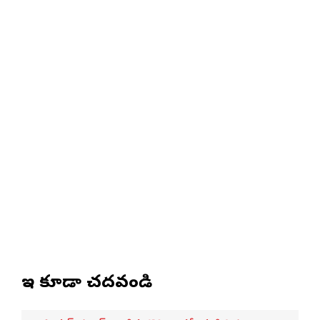
ఇవి కూడా చదవండి