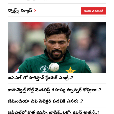
ఇంకా చదవండి
స్పోర్ట్స్ న్యూస్
ఐపిఎల్ లో పాకిస్తాన్ ప్లేయర్ ఎంట్రీ..?
కామన్వెల్త్ గోల్డ్ మెడలిస్ట్ రహస్య స్పాన్సర్ కోహ్లినా..?
టీమిండియా చీఫ్ సెలెక్టర్ పదవికి ఎసరు..?
ఐపీఎల్‌లో కొత్త కెప్టెన్సీ టాపిక్..లక్నో కెప్టెన్ అతనే..?