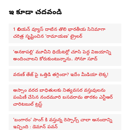
ఇవి కూడా చదవండి
1 బిలియన్ వ్యూస్ దాటిన తొలి భారతీయ సినిమాగా
చరిత్ర సృష్టించిన ‘రామాయణ’ ట్రైలర్
‘అనకాపల్లి’ మూవీని థియేటర్లో చూసి పెద్ద విజయాన్ని
అందించాలని కోరుకుంటున్నాను.. సోనూ సూద్
వరుణ్ తేజ్‌ పై ఒత్తిడి తగ్గిందా? ఇదేం మీడియా లెక్క!
అస్సాం వరద బాధితులకు నిత్యవసర వస్తువులను
పంపిణీ చేసిన నందమూరి బసవరామ తారకం ఎన్టీఆర్
చారిటబుల్ ట్రస్ట్
‘బంగారం’ సాంగ్ కి వస్తున్న రెస్పాన్స్ చాలా ఆనందాన్ని
ఇచ్చింది : డెమాన్ పవన్