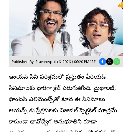
Published By: Sravani
April 16, 2026 / 06:20 PM IST
ఇండియన్ సినీ పరిశ్రమలో ప్రస్తుతం పీరియడ్
సినిమాలకు భారీగా క్రేజ్ పెరుగుతోంది. మైథాలజీ,
ఫాంటసీ ఎలిమెంట్స్‌తో కూడిన ఈ సినిమాలు
ఆడియ‌న్స్ కు ప్రేక్షకులకు విజువల్ స్పెక్టకిల్ మాత్రమే
కాకుండా భావోద్వేగ అనుభూతిని కూడా