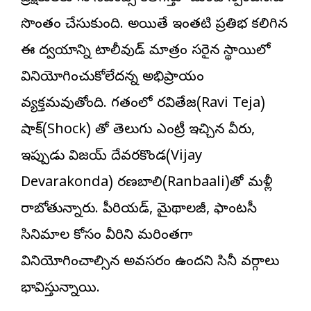
సొంతం చేసుకుంది. అయితే ఇంతటి ప్రతిభ కలిగిన
ఈ ద్వయాన్ని టాలీవుడ్ మాత్రం సరైన స్థాయిలో
వినియోగించుకోలేదన్న అభిప్రాయం
వ్యక్తమవుతోంది. గతంలో రవితేజ(Ravi Teja)
షాక్(Shock) తో తెలుగు ఎంట్రీ ఇచ్చిన వీరు,
ఇప్పుడు విజయ్ దేవరకొండ(Vijay
Devarakonda) ర‌ణబాలి(Ranbaali)తో మళ్లీ
రాబోతున్నారు. పీరియడ్, మైథాలజీ, ఫాంటసీ
సినిమాల కోసం వీరిని మరింతగా
వినియోగించాల్సిన అవసరం ఉందని సినీ వర్గాలు
భావిస్తున్నాయి.