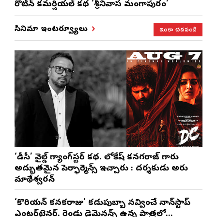
రొటీన్‌ కమర్షియల్‌ కథ ‘శ్రీనివాస మంగాపురం’
ఇంకా చదవండి
సినిమా ఇంటర్వ్యూలు
‘డీసీ’ వైల్డ్ గ్యాంగ్‌స్టర్ కథ. లోకేష్ కనగరాజ్ గారు
అద్భుతమైన పెర్ఫార్మెన్స్ ఇచ్చారు : దర్శకుడు అరుణ్
మాథేశ్వరన్
‘కొరియన్ కనకరాజు’ కడుపుబ్బా నవ్వించే నాన్‌స్టాప్
ఎంటర్‌టైనర్. రెండు డైమెన్షన్స్ ఉన్న పాత్రలో