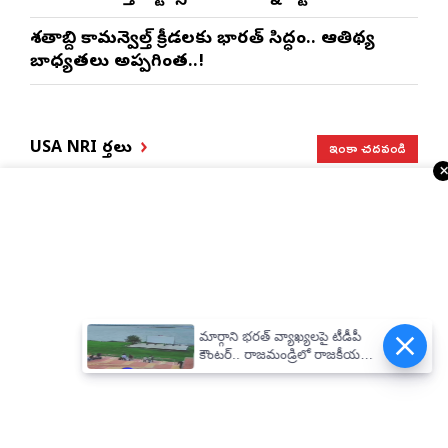
శతాబ్ది కామన్వెల్త్ క్రీడలకు భారత్ సిద్ధం.. ఆతిథ్య
బాధ్యతలు అప్పగింత..!
ఇంకా చదవండి
USA NRI వార్తలు
భారత్, చైనాలకు తగ్గిన
ఎన్నారైలకు బిగ్ అలర్ట్..
ఎఫ్-1 వీసాలు.. సీఐఎస్
H-1B వీసాదారులకు
మార్గాని భరత్ వ్యాఖ్యలపై టీడీపీ
నివేదిక..!
ప్రయాణ సమయంలో
కౌంటర్.. రాజమండ్రిలో రాజకీయ
స్టేటస్ ప్రూఫ్స్ తప్పనిసరి..!
రచ్చ..