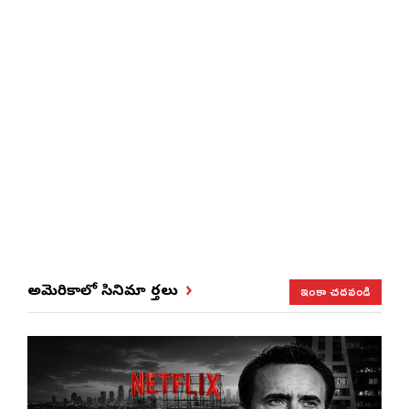
ఇంకా చదవండి
అమెరికాలో సినిమా వార్తలు