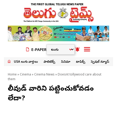
E-PAPER
USA తెలుగు వార్తలు
పాలిటిక్స్
సినిమా
టాపిక్స్
స్పెషల్ న్యూస్
Home
»
Cinema
»
Cinema News
» Doesnt tollywood care about
them
టాలీవుడ్ వారిని ప‌ట్టించుకోవ‌డం
లేదా?