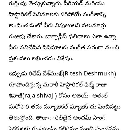
గుర్తింపు తెచ్చుకున్నారు. పీరియడ్ మరియు
హిస్టారికల్ సినిమాలకు సరిపోయే సంగీతాన్ని
అందించడంలో వీరు నిపుణులని పలుమార్లు
రుజువు చేశారు. బాక్సాఫీస్ ఫలితాలు ఎలా ఉన్నా,
వీరు పనిచేసిన సినిమాల‌కు సంగీత పరంగా మంచి
ప్రశంసలు లభించడం విశేషం.
ఇప్పుడు రితేష్ దేశ్‌ముఖ్(Ritesh Deshmukh)
రూపొందిస్తున్న మరాఠీ హిస్టారిక‌ల్ ఫిల్మ్ రాజా
శివాజీ(raja shivaji) కోసం అజయ్- అతుల్
మరోసారి తమ మ్యూజికల్ మ్యాజిక్ చూపించినట్టు
తెలుస్తోంది. తాజాగా రిలీజైన ఆంథమ్ సాంగ్
ప్రేక్షకులకు గూస్‌బంప్స్ కలిగిస్తూ మంచి స్పందనను