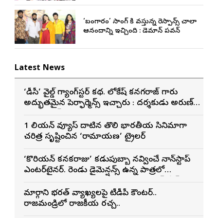
‘బంగారం’ సాంగ్ కి వస్తున్న రెస్పాన్స్ చాలా
ఆనందాన్ని ఇచ్చింది : డెమాన్ పవన్
Latest News
‘డీసీ’ వైల్డ్ గ్యాంగ్‌స్టర్ కథ. లోకేష్ కనగరాజ్ గారు
అద్భుతమైన పెర్ఫార్మెన్స్ ఇచ్చారు : దర్శకుడు అరుణ్
మాథేశ్వరన్
1 బిలియన్ వ్యూస్ దాటిన తొలి భారతీయ సినిమాగా
చరిత్ర సృష్టించిన ‘రామాయణ’ ట్రైలర్
‘కొరియన్ కనకరాజు’ కడుపుబ్బా నవ్వించే నాన్‌స్టాప్
ఎంటర్‌టైనర్. రెండు డైమెన్షన్స్ ఉన్న పాత్రలో
నటించడం చాలా సంతృప్తినిచ్చింది : వరుణ్ తేజ్
మార్గాని భరత్ వ్యాఖ్యలపై టీడీపీ కౌంటర్..
రాజమండ్రిలో రాజకీయ రచ్చ..