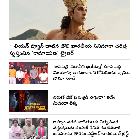
1 బిలియన్ వ్యూస్ దాటిన తొలి భారతీయ సినిమాగా చరిత్ర
సృష్టించిన ‘రామాయణ’ ట్రైలర్
‘అనకాపల్లి’ మూవీని థియేటర్లో చూసి పెద్ద
విజయాన్ని అందించాలని కోరుకుంటున్నాను..
సోనూ సూద్
వరుణ్ తేజ్‌ పై ఒత్తిడి తగ్గిందా? ఇదేం
మీడియా లెక్క!
అస్సాం వరద బాధితులకు నిత్యవసర
వస్తువులను పంపిణీ చేసిన నందమూరి
బసవరామ తారకం ఎన్టీఆర్ చారిటబుల్ ట్రస్ట్