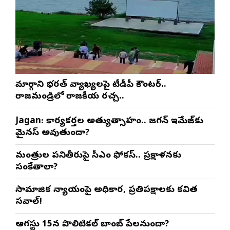
మార్గాని భరత్ వ్యాఖ్యలపై టీడీపీ కౌంటర్..
రాజమండ్రిలో రాజకీయ రచ్చ..
Jagan: కార్యకర్తల అత్యుత్సాహం.. జగన్ ఇమేజ్‌కు
మైనస్ అవుతుందా?
మంత్రుల పనితీరుపై సీఎం ఫోకస్.. ప్రక్షాళనకు
సంకేతాలా?
సామాజిక న్యాయంపై అధికార, ప్రతిపక్షాలకు కవిత
సవాల్!
ఆగస్టు 15న పొలిటికల్ బాంబ్ పేలనుందా?