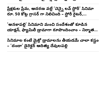
నటించడం చాలా సంతృప్తినిచ్చింది : వరుణ్ తేజ్
ప్రేక్షకుల ప్రేమ, ఆదరణ వల్లే ‘చెన్నై లవ్ స్టోరీ’ సినిమా
రూ. 50 కోట్ల గ్రాసర్ గా నిలిచింది – స్టోరీ రైటర్,
ప్రొడ్యూసర్ సాయి రాజేష్
‘అనకాపల్లి’ సినిమాని మంచి సందేశంతో కూడిన
యాక్షన్, ఫ్యామిలీ డ్రామాగా రూపొందించాం – నిర్మాతలు
త్రినాథరావు నక్కిన, కాండ్రేగుల నాయుడు
సినిమాల కంటే మైక్రో డ్రామాలను తీయడమే చాలా కష్టం
– ‘దందా’ డైరెక్ట‌ర్ ఆదిత్య దేవులపల్లి