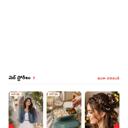
ఇంకా చదవండి
వెబ్ స్టోరీలు
ఈ ఒక్క
చిట్కాతో
బల్లుల
బెడదకు చెక్
పెట్టండి!