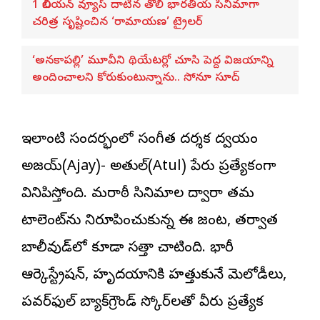
1 బిలియన్ వ్యూస్ దాటిన తొలి భారతీయ సినిమాగా
చరిత్ర సృష్టించిన ‘రామాయణ’ ట్రైలర్
‘అనకాపల్లి’ మూవీని థియేటర్లో చూసి పెద్ద విజయాన్ని
అందించాలని కోరుకుంటున్నాను.. సోనూ సూద్
ఇలాంటి సందర్భంలో
సంగీత దర్శక ద్వయం
అజయ్(Ajay)- అతుల్(Atul) పేరు ప్రత్యేకంగా
వినిపిస్తోంది. మరాఠీ సినిమాల ద్వారా తమ
టాలెంట్‌ను నిరూపించుకున్న ఈ జంట, తర్వాత
బాలీవుడ్‌లో కూడా సత్తా చాటింది. భారీ
ఆర్కెస్ట్రేషన్, హృదయానికి హత్తుకునే మెలోడీలు,
పవర్‌ఫుల్ బ్యాక్‌గ్రౌండ్ స్కోర్‌లతో వీరు ప్రత్యేక