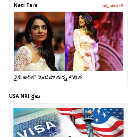
అన్నీ చూడండి
Neti Tara
వైట్ శారీలో మెరిసిపోతున్న శోభిత
USA NRI వార్తలు