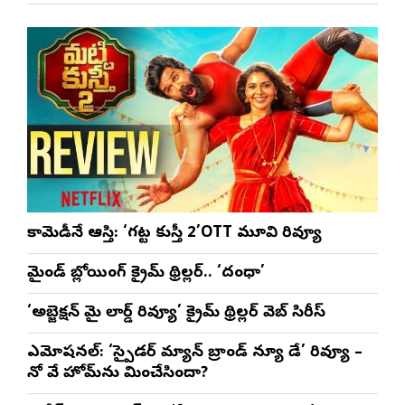
సీఎం
భట్టివిక్రమార్క
కామెడీనే ఆస్తి: ‘గట్ట కుస్తీ 2’OTT మూవి రివ్యూ
మైండ్ బ్లోయింగ్ క్రైమ్ థ్రిల్లర్.. ‘దంధా’
‘అబ్జెక్ష‌న్ మై లార్డ్ రివ్యూ’ క్రైమ్ థ్రిల్ల‌ర్ వెబ్ సిరీస్
ఎమోష‌న‌ల్‌: ‘స్పైడర్ మ్యాన్ బ్రాండ్ న్యూ డే’ రివ్యూ –
నో వే హోమ్‌ను మించేసిందా?