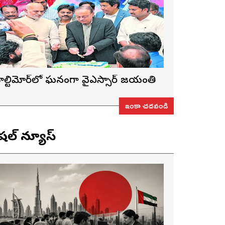
ాల్టిమోర్‌లో ఘనంగా వైఎస్సార్‌ జయంతి
ఇంకా చదవండి
ెషల్ న్యూస్