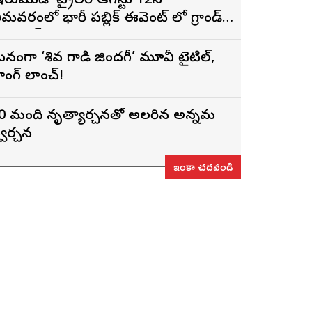
ఇరుముడి’ ట్రైలర్ ఆగస్టు 12న
ీమవరంలో భారీ పబ్లిక్ ఈవెంట్ లో గ్రాండ్
ా లాంచ్
నంగా ‘శివ గాడి జింద‌గీ’ మూవీ టైటిల్,
ాంగ్ లాంచ్!
0 మంది నృత్యార్చనతో అలరారిన అన్నమ
వరార్చన
ఇంకా చదవండి