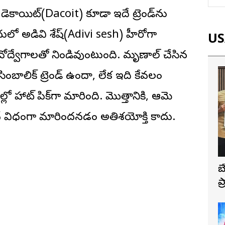
డెకాయిట్(Dacoit) కూడా ఇదే ట్రెండ్‌ను
ందులో అడివి శేష్(Adivi sesh) హీరోగా
USA
ద్వేగాలతో నిండివుంటుంది. మృణాల్ చేసిన
ంబాలిక్ ట్రెండ్ ఉందా, లేక ఇది కేవలం
ో హాట్ టాపిక్‌గా మారింది. మొత్తానికి, ఆమె
ంచే విధంగా మారిందనడం అతిశయోక్తి కాదు.
బ
ప