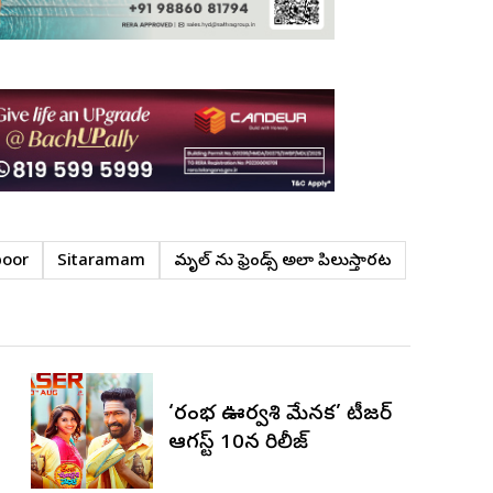
poor
Sitaramam
మృణాల్ ను ఫ్రెండ్స్ అలా పిలుస్తార‌ట‌
‘రంభ ఊర్వశి మేనక’ టీజర్
ఆగస్ట్ 10న రిలీజ్