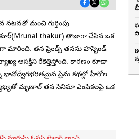
‘
T
భ
గ
యేకమైన నటనతో మంచి గుర్తింపు
ఘ
స
కూర్
(Mrunal thakur) తాజాగా చేసిన ఒక
ారింది. త‌న ఫ్రెండ్స్ త‌న‌ను హ‌స్బెండ్
8
స్
ాఖ్య ఆసక్తిని రేకెత్తిస్తోంది. కారణం కూడా
ని భావోద్వేగభరితమైన ప్రేమ కథల్లో హీరోల
్యాఖ్యతో మృణాల్ తన సినిమా ఎంపికలపై ఒక
ాక్షన్ మాగ్నమ్ ఓపస్‌ ట్రైలర్ లాంచ్