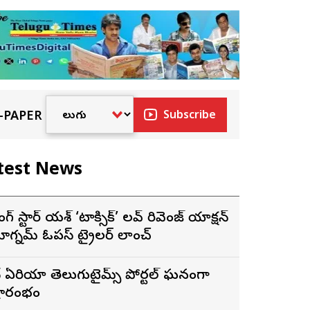
-PAPER
Subscribe
test News
ాకింగ్ స్టార్ యశ్ ‘టాక్సిక్’ లవ్ రివెంజ్ యాక్షన్
ాగ్నమ్ ఓపస్‌ ట్రైలర్ లాంచ్
ే ఏరియా తెలుగుటైమ్స్ పోర్టల్ ఘనంగా
్రారంభం