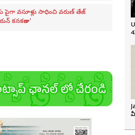
కు పైగా వసూళ్లు సాధించి వరుణ్ తేజ్
ొరియన్ కనకరాజు’
U
4
J
మ