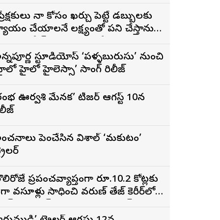
ప్రేక్షకులు నా కోసం ఖర్చు పెట్టే డబ్బులకు
్యాయం చేయాలనే లక్ష్యంతో పని చేస్తాను”
 ‘దందా’ ఫేమ్ దొర సాయి తేజ
న్నపూర్ణ స్టూడియోస్ ‘పళ్ళబురుసు’ నుంచి
హైలో హైలో హైలెస్సా’ సాంగ్ రిలీజ్
రంభ ఊర్వశి మేనక’ టీజర్ ఆగస్ట్ 10న
ిలీజ్
ంచనాలు పెంచేసిన విశాల్ ‘మకుటం’
్రైలర్
ొలిరోజే ప్రపంచవ్యాప్తంగా రూ.10.2 కోట్లకు
ైగా వసూళ్లు సాధించి వరుణ్ తేజ్ కెరీర్‌లోనే
ిగ్గెస్ట్ ఓపెనింగ్‌గా నిలిచిన ‘కొరియన్
నకరాజు’