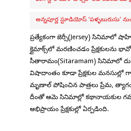
అన్నపూర్ణ స్టూడియోస్ ‘పళ్ళబురుసు’ నుంచ
ప్రత్యేకంగా జెర్సీ(Jersey) సినిమాలో ష
క్లైమాక్స్‌లో మరణించడం ప్రేక్షకులను భావో
సీతారామం(Sitaramam) సినిమాలో దుల్క
విషాదాంతం కూడా ప్రేక్షకుల మనసుల్లో గా
మృణాల్ పోషించిన పాత్రలు ప్రేమ, త్యాగ
దీంతో ఆమె సినిమాల్లో కథానాయకుల గమ
అభిప్రాయం ప్రేక్షకుల్లో ఏర్పడింది.