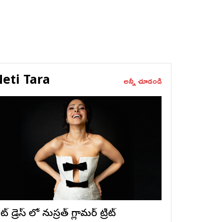
eti Tara
అన్నీ చూడండి
ట్ డ్రెస్ లో నుస్ర‌త్ గ్లామ‌ర్ ట్రీట్