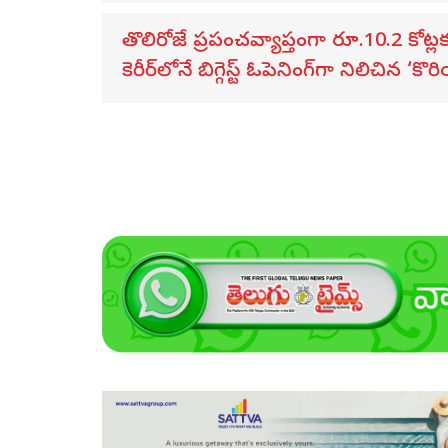
తొలిరోజే ప్రపంచవ్యాప్తంగా రూ.10.2 కోట్ల
కెరీర్‌లోనే బిగ్గెస్ట్ ఓపెనింగ్‌గా నిలిచిన ‘క