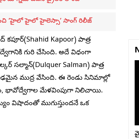
ి ‘హైలో హైలో హైలెస్సా’ సాంగ్ రిలీజ్
ాహిద్ క‌పూర్(Shahid Kapoor) పాత్ర
N
ద్వేగానికి గురి చేసింది. అదే విధంగా
‌ర్ స‌ల్మాన్(Dulquer Salman) పాత్ర
ఢమైన ముద్ర వేసింది. ఈ రెండు సినిమాల్లో
ం, భావోద్వేగాల మేళవింపుగా నిలిచాయి.
్యం విషాదంతో ముగుస్తుందనే ఒక
వై