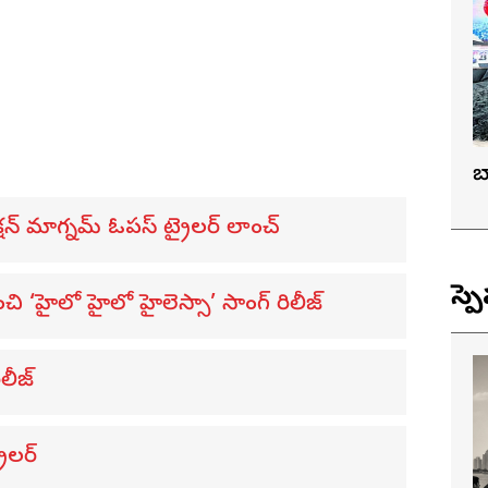
బ
ాక్షన్ మాగ్నమ్ ఓపస్‌ ట్రైలర్ లాంచ్
స్ప
ి ‘హైలో హైలో హైలెస్సా’ సాంగ్ రిలీజ్
లీజ్
ైలర్