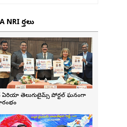
 NRI వార్తలు
ే ఏరియా తెలుగుటైమ్స్ పోర్టల్ ఘనంగా
్రారంభం