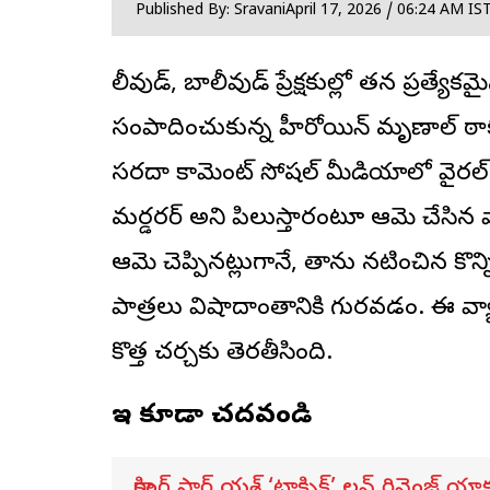
Published By: Sravani
April 17, 2026 / 06:24 AM IS
టాలీవుడ్, బాలీవుడ్ ప్రేక్షకుల్లో తన ప్రత్
సంపాదించుకున్న
హీరోయిన్ మృణాల్ ఠా
సరదా కామెంట్ సోషల్ మీడియాలో వైరల్‌గా మ
మ‌ర్డ‌ర‌ర్ అని పిలుస్తారంటూ ఆమె చేసిన వ్య
ఆమె చెప్పినట్లుగానే, తాను నటించిన కొన్
పాత్రలు విషాదాంతానికి గురవడం. ఈ వ
కొత్త చర్చకు తెరతీసింది.
ఇవి కూడా చదవండి
రాకింగ్ స్టార్ యశ్ ‘టాక్సిక్’ లవ్ రివెంజ్ య