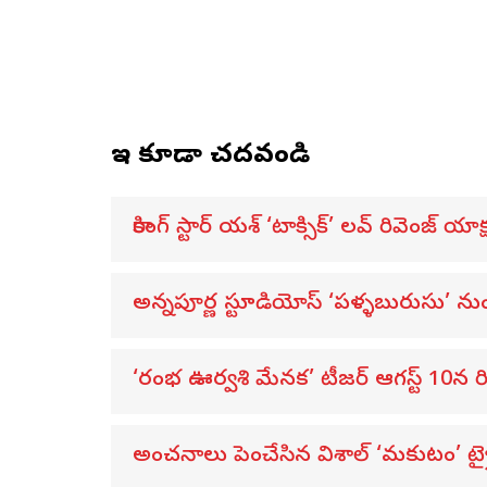
ఇవి కూడా చదవండి
రాకింగ్ స్టార్ యశ్ ‘టాక్సిక్’ లవ్ రివెంజ్ య
అన్నపూర్ణ స్టూడియోస్ ‘పళ్ళబురుసు’ నుంచ
‘రంభ ఊర్వశి మేనక’ టీజర్ ఆగస్ట్ 10న రి
అంచనాలు పెంచేసిన విశాల్ ‘మకుటం’ ట్ర