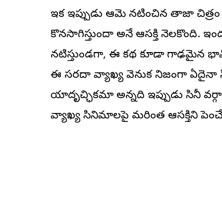
ఇక ఇప్పుడు ఆమె న‌టించిన తాజా చిత్రం 
కొనసాగిస్తుందా అనే ఆసక్తి నెలకొంది. ఇ
నటిస్తుండగా, ఈ కథ కూడా గాఢమైన భావో
ఈ సరదా వ్యాఖ్య వెనుక నిజంగా ఏదైనా సి
యాదృచ్ఛికమా అన్నది ఇప్పుడు సినీ వర్గాల్ల
వ్యాఖ్య సినిమాలపై మరింత ఆసక్తిని పె