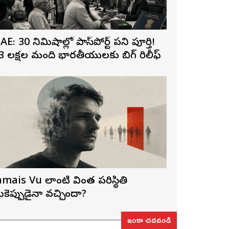
AE: 30 నిమిషాల్లో పాస్‌పోర్ట్ పని పూర్తి!
3 లక్షల మంది భారతీయులకు బిగ్ రిలీఫ్
amais Vu లాంటి వింత పరిస్థితి
ీకెప్పుడైనా వచ్చిందా?
ఇంకా చదవండి