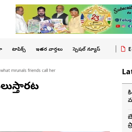
E
ా
టాపిక్స్
ఇతర వార్తలు
స్పెషల్ న్యూస్
La
 what mrunals friends call her
లుస్తార‌ట‌
ర
మ
బ
ప