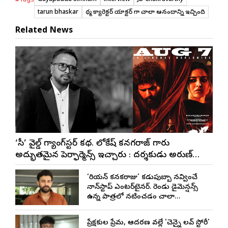
Gayapadda Simham
interview
JD Chakravarthy
#Tags
tarun bhaskar
ధర్మా క్యారెక్టర్ యాక్టర్ గా చాలా ఆనందాన్ని ఇచ్చింది
Related News
‘డీసీ’ వైల్డ్ గ్యాంగ్‌స్టర్ కథ. లోకేష్ కనగరాజ్ గారు
అద్భుతమైన పెర్ఫార్మెన్స్ ఇచ్చారు : దర్శకుడు అరుణ్
మాథేశ్వరన్
‘కొరియన్ కనకరాజు’ కడుపుబ్బా నవ్వించే
నాన్‌స్టాప్ ఎంటర్‌టైనర్. రెండు డైమెన్షన్స్
ఉన్న పాత్రలో నటించడం చాలా
సంతృప్తినిచ్చింది : వరుణ్ తేజ్
ప్రేక్షకుల ప్రేమ, ఆదరణ వల్లే ‘చెన్నై లవ్ స్టోరీ’