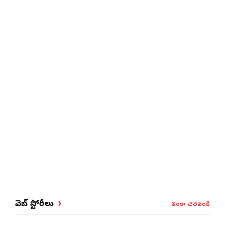
ఇంకా చదవండి
వెబ్ స్టోరీలు