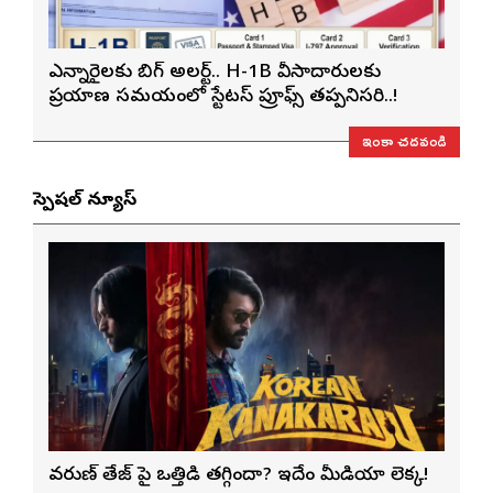
ఎన్నారైలకు బిగ్ అలర్ట్.. H-1B వీసాదారులకు
ప్రయాణ సమయంలో స్టేటస్ ప్రూఫ్స్ తప్పనిసరి..!
ఇంకా చదవండి
స్పెషల్ న్యూస్
వరుణ్ తేజ్‌ పై ఒత్తిడి తగ్గిందా? ఇదేం మీడియా లెక్క!