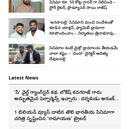
సినిమా రూ. 50 కోట్ల గ్రాసర్ గా నిలిచింది –
స్టోరీ రైటర్, ప్రొడ్యూసర్ సాయి రాజేష్
‘అనకాపల్లి’ సినిమాని మంచి సందేశంతో
కూడిన యాక్షన్, ఫ్యామిలీ డ్రామాగా
రూపొందించాం – నిర్మాతలు త్రినాథరావు
నక్కిన, కాండ్రేగుల నాయుడు
సినిమాల కంటే మైక్రో డ్రామాలను తీయడమే
చాలా కష్టం – ‘దందా’ డైరెక్ట‌ర్ ఆదిత్య
దేవులపల్లి
Latest News
‘డీసీ’ వైల్డ్ గ్యాంగ్‌స్టర్ కథ. లోకేష్ కనగరాజ్ గారు
అద్భుతమైన పెర్ఫార్మెన్స్ ఇచ్చారు : దర్శకుడు అరుణ్
మాథేశ్వరన్
1 బిలియన్ వ్యూస్ దాటిన తొలి భారతీయ సినిమాగా
చరిత్ర సృష్టించిన ‘రామాయణ’ ట్రైలర్