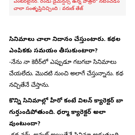
ఎంటర్‌టైనర్. రెండు డైమెన్షన్స్ ఉన్న పాత్రలో నటించడం
చాలా సంతృప్తినిచ్చింది : వరుణ్ తేజ్
సినిమాలు చాలా నిదానంగా చేస్తుంటారు. కథల
ఎంపికకు సమయం తీసుకుంటారా?
-నేను నా కెరీర్‌లో ఎప్పుడూ గబగబా సినిమాలు
చేయలేదు. మొదటి నుంచి అలాగే చేస్తున్నాను. కథ
నచ్చితేనే చేస్తాను.
కొన్ని సినిమాల్లో హీరో కంటే విలన్ క్యారెక్టర్ బాగా
గుర్తుండిపోతుంది. ధర్మా క్యారెక్టర్ అలా
వుంటుందా?