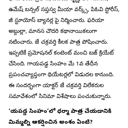
ఉమేష్ బన్సల్ సప్తస్వ మీడియా వర్క్స్, పిఓవి స్టోరీస్,
జీ స్టూడియోస్ బ్యానర్ల పై నిర్మించారు. ఫరియా
అబ్దుల్లా, మానస చౌదరి కథానాయికలుగా
నటించారు. జేడి చక్రవర్తి కీలక పాత్ర పోషించారు.
ఇప్పటికే ప్రమోషనల్ కంటెంట్ మంచి బజ్ క్రియేట్
చేసింది. గాయపడ్డ సింహం మే 1వ తేదీన
ప్రపంచవ్యాప్తంగా థియేటర్లలో విడుదల కానుంది.
ఈ సందర్భంగా యాక్టర్ జేడి చక్రవర్తి విలేకరుల
సమావేశంలో సినిమా విశేషాలు పంచుకున్నారు.
‘గాయపడ్డ సింహం’లో ధర్మా పాత్ర చేయడానికి
మిమ్మల్ని ఆకర్షించిన అంశం ఏంటి?