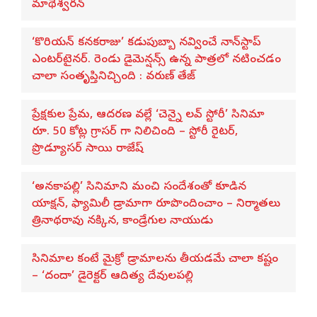
మాథేశ్వరన్
‘కొరియన్ కనకరాజు’ కడుపుబ్బా నవ్వించే నాన్‌స్టాప్
ఎంటర్‌టైనర్. రెండు డైమెన్షన్స్ ఉన్న పాత్రలో నటించడం
చాలా సంతృప్తినిచ్చింది : వరుణ్ తేజ్
ప్రేక్షకుల ప్రేమ, ఆదరణ వల్లే ‘చెన్నై లవ్ స్టోరీ’ సినిమా
రూ. 50 కోట్ల గ్రాసర్ గా నిలిచింది – స్టోరీ రైటర్,
ప్రొడ్యూసర్ సాయి రాజేష్
‘అనకాపల్లి’ సినిమాని మంచి సందేశంతో కూడిన
యాక్షన్, ఫ్యామిలీ డ్రామాగా రూపొందించాం – నిర్మాతలు
త్రినాథరావు నక్కిన, కాండ్రేగుల నాయుడు
సినిమాల కంటే మైక్రో డ్రామాలను తీయడమే చాలా కష్టం
– ‘దందా’ డైరెక్ట‌ర్ ఆదిత్య దేవులపల్లి