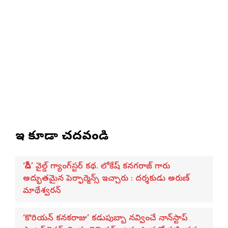
ఇవి కూడా చదవండి
‘డీసీ’ వైల్డ్ గ్యాంగ్‌స్టర్ కథ. లోకేష్ కనగరాజ్ గారు
అద్భుతమైన పెర్ఫార్మెన్స్ ఇచ్చారు : దర్శకుడు అరుణ్
మాథేశ్వరన్
‘కొరియన్ కనకరాజు’ కడుపుబ్బా నవ్వించే నాన్‌స్టాప్