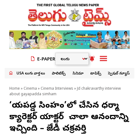
E-PAPER
USA తెలుగు వార్తలు
పాలిటిక్స్
సినిమా
టాపిక్స్
స్పెషల్ న్యూస్
Home
»
Cinema
»
Cinema Interviews
» Jd chakravarthy interview
about gayapadda simham
‘గాయపడ్డ సింహం’లో చేసిన ధర్మా
క్యారెక్టర్ యాక్టర్ గా చాలా ఆనందాన్ని
ఇచ్చింది – జేడీ చక్రవర్తి