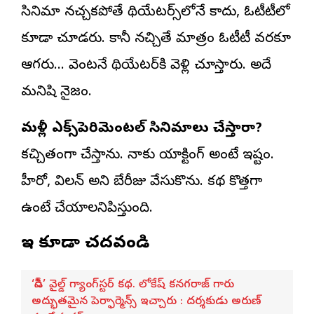
సినిమా నచ్చకపోతే థియేటర్స్‌లోనే కాదు, ఓటీటీలో
కూడా చూడరు. కానీ నచ్చితే మాత్రం ఓటీటీ వరకూ
ఆగరు… వెంటనే థియేటర్‌కి వెళ్లి చూస్తారు. అదే
మనిషి నైజం.
మళ్లీ ఎక్స్‌పెరిమెంటల్ సినిమాలు చేస్తారా?
కచ్చితంగా చేస్తాను. నాకు యాక్టింగ్ అంటే ఇష్టం.
హీరో, విలన్ అని బేరీజు వేసుకొను. కథ కొత్తగా
ఉంటే చేయాలనిపిస్తుంది.
ఇవి కూడా చదవండి
‘డీసీ’ వైల్డ్ గ్యాంగ్‌స్టర్ కథ. లోకేష్ కనగరాజ్ గారు
అద్భుతమైన పెర్ఫార్మెన్స్ ఇచ్చారు : దర్శకుడు అరుణ్