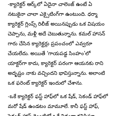
-క్యారెక్టర్ ఆర్క్‌లో ఏదైనా చాలెంజ్ ఉంటే ఏ
నటుడికైనా చాలా ఎక్సైటింగ్‌గా ఉంటుంది. ధర్మా
క్యారెక్టర్ గ్లింప్స్ రిలీజ్ అయినప్పుడు ఒక విషయం
చెప్పాను, మళ్లీ అదే చెబుతున్నాను. కమల్ హాసన్
గారు చేసిన క్యారెక్టర్లు ప్రపంచంలో ఎవ్వరూ
చేయలేదు. అయితే ‘గాయపడ్డ సింహం’లో
యాక్టర్‌గా కాదు, క్యారెక్టర్ పరంగా ఆయనకు రాని
అదృష్టం నాకు వచ్చిందని భావిస్తున్నాను. అలాంటి
ఒక డిఫరెంట్ క్యారెక్టర్ ఇందులో చేశాను.
-ఒకే క్యారెక్టర్ ఫస్ట్ హాఫ్‌లో ఒక షేడ్, సెకండ్ హాఫ్‌లో
మరో షేడ్ ఉండటం మామూలే. కానీ ఫస్ట్ హాఫ్,