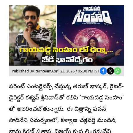
Published By: techteam
April 23, 2026 / 05:30 PM IST
డిఫరెంట్ ఎంటర్టైనర్స్ చేస్తున్న తరుణ్ భాస్కర్, రైటర్-
డైరెక్టర్
కశ్యప్ శ్రీనివాస్‌తో కలిసి ‘గాయపడ్డ సింహం’
తో అలరించబోతున్నారు. ఈ చిత్రాన్ని పవన్
సాదినేని సమర్పణలో, కళ్యాణ చక్రవర్తి మంథిన,
భాను కిరణ్ ప్రతాప, విజయ్ కృష్ణ లింగమనేని,