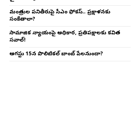
మంత్రుల పనితీరుపై సీఎం ఫోకస్.. ప్రక్షాళనకు
సంకేతాలా?
సామాజిక న్యాయంపై అధికార, ప్రతిపక్షాలకు కవిత
సవాల్!
ఆగస్టు 15న పొలిటికల్ బాంబ్ పేలనుందా?