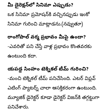
మీ డైరెక్షన్‌లో సినిమా ఎప్పుడు?
ఒక సినిమా ప్రమోషన్‌కి వచ్చినప్పుడు ఇంకో
సినిమా గురించి మాట్లాడను.(నవ్వుతూ)
రాంగోపాల్ వర్మ ప్రభావం మీపై ఉందా?
-ఎవరితో పని చేస్తే వాళ్ల ప్రభావం కొంతవరకు
ఉంటుంది కదా.
గాయపడ్డ సింహం టెక్నికల్ టీమ్ గురించి?
-మంచి టెక్నికల్ టీమ్ పనిచేసింది. ఎడిటర్ విప్లవ్
ఎడిటింగ్ ప్యాటర్న్ చాలా ఆసక్తికరంగా ఉంటుంది.
మ్యూజిక్ డైరెక్టర్ కూడా డైరెక్టర్ విజన్‌కి తగ్గట్టుగా
పనిచేశారు.