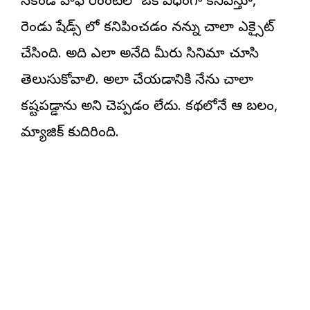
సెకండ్ హాఫ్ రెండింటిలో ఒకే విధంగా కనిపిస్తూ,
రెండు షేడ్స్ లో కనిపించడం నన్ను చాలా ఎక్సైట్
చేసింది. అది ఎలా అనేది మీరు సినిమా చూసి
తెలుసుకోవాలి. అలా చేయడానికి నేను చాలా
కష్టపడ్డాను అని చెప్పడం లేదు. కథలోనే ఆ బలం,
మ్యాజిక్ కుదిరింది.