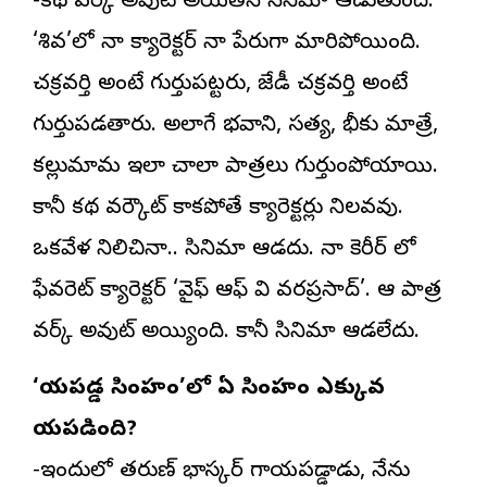
-కథ వర్క్ అవుట్ అయితేనే సినిమా ఆడుతుంది.
‘శివ’లో నా క్యారెక్టర్ నా పేరుగా మారిపోయింది.
చక్రవర్తి అంటే గుర్తుపట్టరు, జేడీ చక్రవర్తి అంటే
గుర్తుపడతారు. అలాగే భవాని, సత్య, భీకు మాత్రే,
కల్లుమామ ఇలా చాలా పాత్రలు గుర్తుండిపోయాయి.
కానీ కథ వర్కౌట్ కాకపోతే క్యారెక్టర్లు నిలవవు.
ఒకవేళ నిలిచినా.. సినిమా ఆడదు. నా కెరీర్ లో
ఫేవరెట్ క్యారెక్టర్ ‘వైఫ్ ఆఫ్ వి వరప్రసాద్’. ఆ పాత్ర
వర్క్ అవుట్ అయ్యింది. కానీ సినిమా ఆడలేదు.
‘గాయపడ్డ సింహం’లో ఏ సింహం ఎక్కువ
గాయపడింది?
-ఇందులో తరుణ్ భాస్కర్ గాయపడ్డాడు, నేను