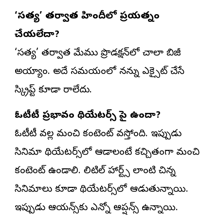
‘సత్య’ తర్వాత హిందీలో ప్రయత్నం
చేయలేదా?
‘సత్య’ తర్వాత మేము ప్రొడక్షన్‌లో చాలా బిజీ
అయ్యాం. అదే సమయంలో నన్ను ఎక్సైట్ చేసే
స్క్రిప్ట్ కూడా రాలేదు.
ఓటీటీ ప్రభావం థియేటర్స్ పై ఉందా?
ఓటీటీ వల్ల మంచి కంటెంట్ వస్తోంది. ఇప్పుడు
సినిమా థియేటర్స్‌లో ఆడాలంటే కచ్చితంగా మంచి
కంటెంట్ ఉండాలి. లిటిల్ హార్ట్స్ లాంటి చిన్న
సినిమాలు కూడా థియేటర్స్‌లో ఆడుతున్నాయి.
ఇప్పుడు ఆడియన్స్‌కు ఎన్నో ఆప్షన్స్ ఉన్నాయి.