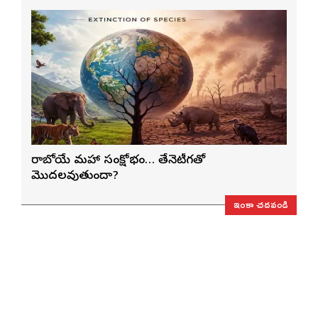
రాబోయే మహా సంక్షోభం… తేనెటీగతో
మొదలవుతుందా?
ఇంకా చదవండి