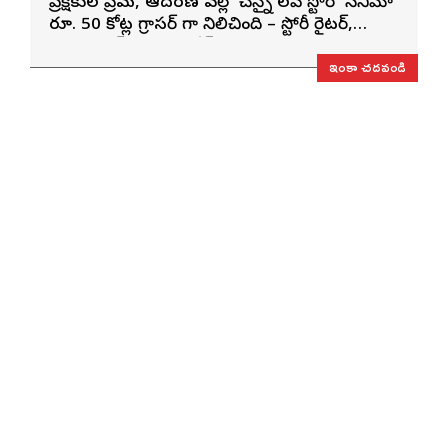
ప్రేక్షకుల ప్రేమ, ఆదరణ వల్లే ‘చెన్నై లవ్ స్టోరీ’ సినిమా
రూ. 50 కోట్ల గ్రాసర్ గా నిలిచింది – స్టోరీ రైటర్,
ప్రొడ్యూసర్ సాయి రాజేష్
ఇంకా చదవండి