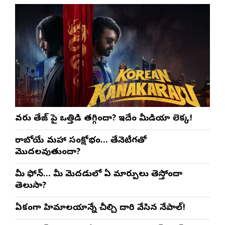
వరుణ్ తేజ్‌ పై ఒత్తిడి తగ్గిందా? ఇదేం మీడియా లెక్క!
రాబోయే మహా సంక్షోభం… తేనెటీగతో
మొదలవుతుందా?
మీ ఫోన్… మీ మెదడులో ఏ మార్పులు తెస్తోందా
తెలుసా?
ఏకంగా హిమాలయాన్నే చీల్చి దారి వేసిన నేపాల్!