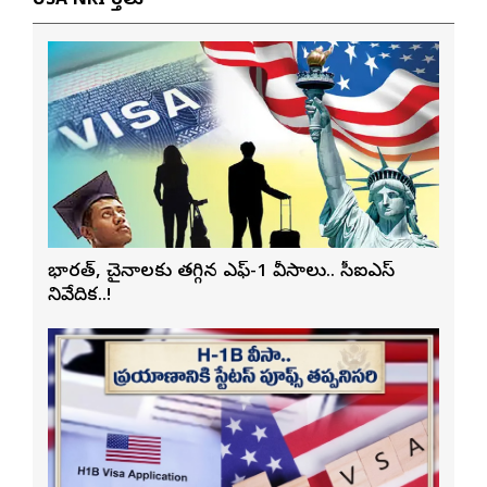
USA NRI వార్తలు
భారత్, చైనాలకు తగ్గిన ఎఫ్-1 వీసాలు.. సీఐఎస్
నివేదిక..!