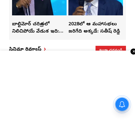
్‌లతో
బాల్టిమోర్ చరిత్రలో
2028లో ఆటా మహాసభలు
తెలు
ట్టి
నిలిచిపోయే వేడుక ఇది:
జరిగేది అక్కడే: సతీష్ రెడ్డి
చేస్త
శ్రీధర్ బానాల
ఇంకా చదవండి
సినిమా రివ్యూస్
మార్గాని భరత్ వ్యాఖ్యలపై టీడీపీ
కౌంటర్.. రాజమండ్రిలో రాజకీయ
రచ్చ..
కామెడీనే ఆస్తి: ‘గట్ట కుస్తీ 2’OTT మూవి రివ్యూ