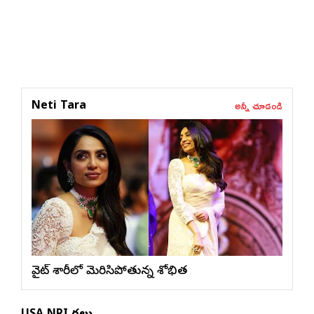
అన్నీ చూడండి
Neti Tara
వైట్ శారీలో మెరిసిపోతున్న శోభిత