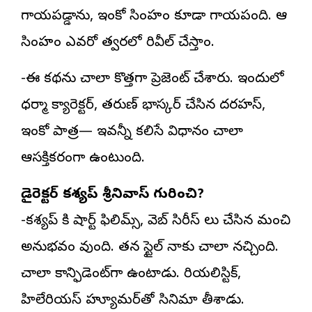
గాయపడ్డాను, ఇంకో సింహం కూడా గాయపడింది. ఆ
సింహం ఎవరో త్వరలో రివీల్ చేస్తాం.
-ఈ కథను చాలా కొత్తగా ప్రెజెంట్ చేశారు. ఇందులో
ధర్మా క్యారెక్టర్, తరుణ్ భాస్కర్ చేసిన దరహస్,
ఇంకో పాత్ర— ఇవన్నీ కలిసే విధానం చాలా
ఆసక్తికరంగా ఉంటుంది.
డైరెక్టర్ కశ్యప్ శ్రీనివాస్ గురించి?
-కశ్యప్ కి షార్ట్ ఫిలిమ్స్, వెబ్ సిరీస్‌ లు చేసిన మంచి
అనుభవం వుంది. తన స్టైల్ నాకు చాలా నచ్చింది.
చాలా కాన్ఫిడెంట్‌గా ఉంటాడు. రియలిస్టిక్,
హిలేరియస్ హ్యూమర్‌తో సినిమా తీశాడు.