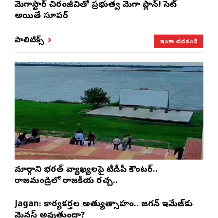
మెగాస్టార్ చిరంజీవితో ప్రభుత్వ మెగా ప్లాన్! సెట్
అయితే సూపర్
ఇంకా చదవండి
పాలిటిక్స్
మార్గాని భరత్ వ్యాఖ్యలపై టీడీపీ కౌంటర్..
రాజమండ్రిలో రాజకీయ రచ్చ..
Jagan: కార్యకర్తల అత్యుత్సాహం.. జగన్ ఇమేజ్‌కు
మైనస్ అవుతుందా?