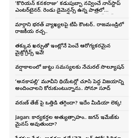
‘కొరియన్ కనకరాజు’ కడుపుబ్బా నవ్వించే నాన్‌స్టాప్
ఎంటర్‌టైనర్. రెండు డైమెన్షన్స్ ఉన్న పాత్రలో
నటించడం చాలా సంతృప్తినిచ్చింది : వరుణ్ తేజ్
మార్గాని భరత్ వ్యాఖ్యలపై టీడీపీ కౌంటర్.. రాజమండ్రిలో
రాజకీయ రచ్చ..
తక్కువ ఖర్చుతో ఇంట్లోనే పెంచే ఆరోగ్యకరమైన
మైక్రోగ్రీన్స్ ఇవే!
వర్షాకాలంలో జుట్టు సమస్యలకు నేచురల్ సొల్యూషన్
‘అనకాపల్లి’ మూవీని థియేటర్లో చూసి పెద్ద విజయాన్ని
అందించాలని కోరుకుంటున్నాను.. సోనూ సూద్
వరుణ్ తేజ్‌ పై ఒత్తిడి తగ్గిందా? ఇదేం మీడియా లెక్క!
Jagan: కార్యకర్తల అత్యుత్సాహం.. జగన్ ఇమేజ్‌కు
మైనస్ అవుతుందా?