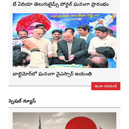
బే ఏరియా తెలుగుటైమ్స్ పోర్టల్ ఘనంగా ప్రారంభం
బాల్టిమోర్‌లో ఘనంగా వైఎస్సార్‌ జయంతి
ఇంకా చదవండి
స్పెషల్ న్యూస్