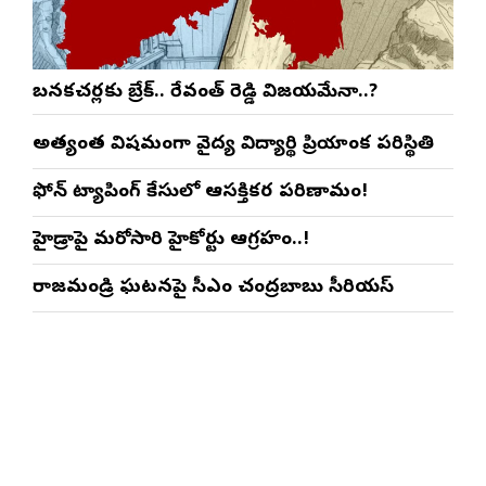
బనకచర్లకు బ్రేక్.. రేవంత్ రెడ్డి విజయమేనా..?
అత్యంత విషమంగా వైద్య విద్యార్థిని ప్రియాంక పరిస్థితి
ఫోన్ ట్యాపింగ్ కేసులో ఆసక్తికర పరిణామం!
హైడ్రాపై మరోసారి హైకోర్టు ఆగ్రహం..!
రాజమండ్రి ఘటనపై సీఎం చంద్రబాబు సీరియస్