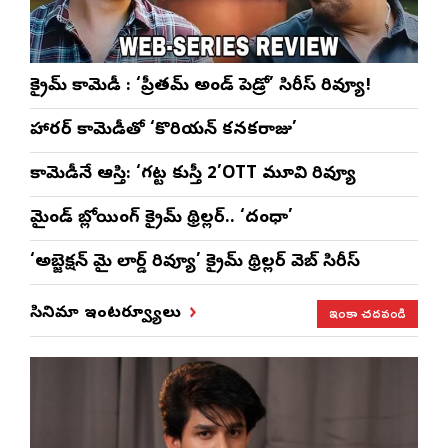
క్రైమ్ కామెడీ : ‘ప్రీతమ్ అండ్ పెడ్రో’ సిరీస్ రివ్యూ!
హారర్ కామెడీతో ‘కొరియన్ కనకరాజు’
కామెడీనే ఆస్తి: ‘గట్ట కుస్తీ 2’OTT మూవి రివ్యూ
మైండ్ బ్లోయింగ్ క్రైమ్ థ్రిల్లర్.. ‘దంధా’
‘అబ్జెక్ష‌న్ మై లార్డ్ రివ్యూ’ క్రైమ్ థ్రిల్ల‌ర్ వెబ్ సిరీస్
ఇంకా చదవండి
సినిమా ఇంటర్వ్యూలు