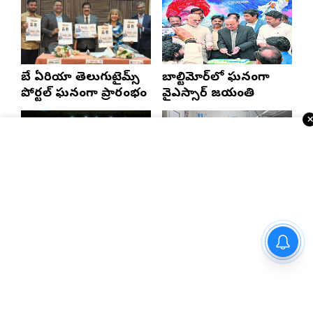
బే ఏరియా తెలుగుటైమ్స్
బాల్టిమోర్‌లో ఘనంగా
పోర్టల్ ఘనంగా ప్రారంభం
వైఎస్సార్‌ జయంతి
వైభవంగా ముగిసిన 19వ
భాష అంతరిస్తే జాతి
ఆటా మహాసభలు
అంతరిస్తుంది
ప్రధాని మోదీని కుటుంబ సమేతంగా
కలిసిన ఎంపీ కలిశెట్టి
భారత్, చైనాలకు తగ్గిన
ఎన్నారైలకు బిగ్ అలర్ట్..