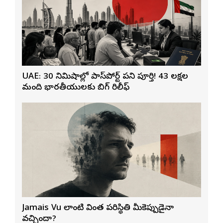
UAE: 30 నిమిషాల్లో పాస్‌పోర్ట్ పని పూర్తి! 43 లక్షల
మంది భారతీయులకు బిగ్ రిలీఫ్
Jamais Vu లాంటి వింత పరిస్థితి మీకెప్పుడైనా
వచ్చిందా?