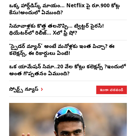
ఒక్క హార్డ్‌డిస్క్ మాయం… Netflix పై రూ.900 కోట్ల
కేసు!అందులో ఏముంది?
సినిమావాళ్లకు కొత్త తలనొప్పి… ట్విట్టర్ పైరసీ!
థియేటర్‌లో రిలీజ్… Xలో ఫ్రీ షో?
‘స్పైడర్ మ్యాన్’ అంటే మనోళ్లకు ఇంత పిచ్చా? ఈ
కలెక్షన్స్, ఈ రికార్డులు ఏంటి!
ఒక యానిమేషన్ సినిమా..20 వేల కోట్లు కలెక్షన్స్ ?ఇందులో
అంత గొప్పతనం ఏముంది?
ఇంకా చదవండి
స్పోర్ట్స్ న్యూస్