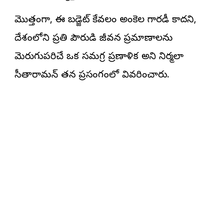
మొత్తంగా, ఈ బడ్జెట్ కేవలం అంకెల గారడీ కాదని,
దేశంలోని ప్రతి పౌరుడి జీవన ప్రమాణాలను
మెరుగుపరిచే ఒక సమగ్ర ప్రణాళిక అని నిర్మలా
సీతారామన్ తన ప్రసంగంలో వివరించారు.