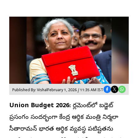
Published By: Vishal
February 1, 2026 / 11:35 AM IST
Union Budget 2026:
పార్లమెంట్‌లో బడ్జెట్
ప్రసంగం సందర్భంగా కేంద్ర ఆర్థిక మంత్రి నిర్మలా
సీతారామన్ భారత ఆర్థిక వ్యవస్థ పటిష్టతను