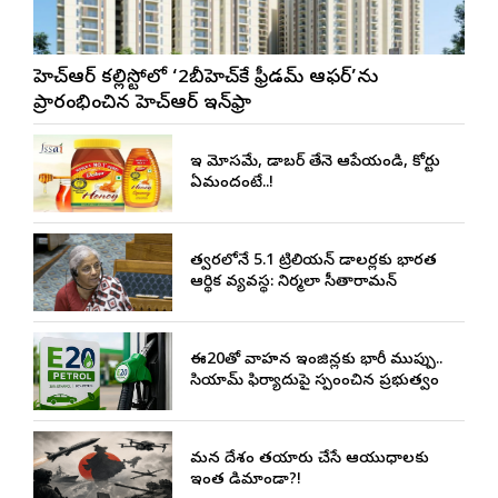
జీహెచ్ఆర్ కల్లిస్టోలో ‘2బీహెచ్‌కే ఫ్రీడమ్ ఆఫర్’ను
ప్రారంభించిన జీహెచ్ఆర్ ఇన్‌ఫ్రా
ఇది మోసమే, డాబర్‌ తేనె ఆపేయండి, కోర్టు
ఏమందంటే..!
త్వరలోనే 5.1 ట్రిలియన్ డాలర్లకు భారత
ఆర్థిక వ్యవస్థ: నిర్మలా సీతారామన్
ఈ20తో వాహన ఇంజిన్లకు భారీ ముప్పు..
సియామ్ ఫిర్యాదుపై స్పందించిన ప్రభుత్వం
మన దేశం తయారు చేసే ఆయుధాలకు
ఇంత డిమాండా?!