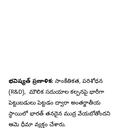
భవిష్యత్ ప్రణాళిక:
సాంకేతికత, పరిశోధన
(R&D), మౌలిక సదుపాయాల కల్పనపై భారీగా
పెట్టుబడులు పెట్టడం ద్వారా అంతర్జాతీయ
స్థాయిలో భారత్ తనదైన ముద్ర వేయబోతోందని
ఆమె ధీమా వ్యక్తం చేశారు.