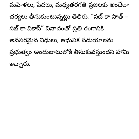
మహిళలు, పేదలు, మధ్యతరగతి ప్రజలకు అందేలా
చర్యలు తీసుకుంటున్నట్లు తెలిపారు. “సబ్ కా సాత్ –
సబ్ కా వికాస్” నినాదంతో ప్రతి రంగానికి
అవసరమైన నిధులు, ఆధునిక సదుపాయాలను
ప్రభుత్వం అందుబాటులోకి తీసుకువస్తుందని హామీ
ఇచ్చారు.