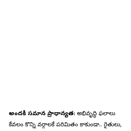
అందరికీ సమాన ప్రాధాన్యత:
అభివృద్ధి ఫలాలు
కేవలం కొన్ని వర్గాలకే పరిమితం కాకుండా.. రైతులు,