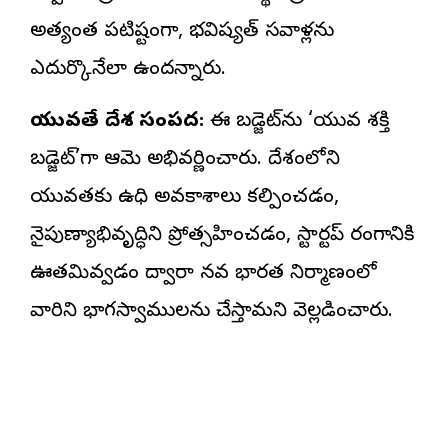
అత్యంత పటిష్టంగా, భవిష్యత్ సవాళ్లను
ఎదుర్కొనేలా ఉందన్నారు.
యువతే దేశ సంపద:
ఈ బడ్జెట్‌ను ‘యువ శక్తి
బడ్జెట్’గా ఆమె అభివర్ణించారు. దేశంలోని
యువతకు ఉపాధి అవకాశాలు కల్పించడం,
నైపుణ్యాభివృద్ధిని ప్రోత్సహించడం, స్టార్టప్ రంగానికి
ఊతమివ్వడం ద్వారా నవ భారత నిర్మాణంలో
వారిని భాగస్వాములను చేస్తామని వెల్లడించారు.