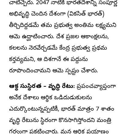
చాటిచెప్పారు. 2047 నాటికి భారతదేశాన్ని సంపూర్ణ
అభివృద్ధి చెందిన దేశంగా (వికసిత్ భారత్)
తీర్చిదిద్దడమే తమ ప్రభుత్వ అంతిమ లక్ష్యమని
ఆమె ఉద్ఘాటించారు. దేశ ప్రజల ఆకాంక్షలను,
కలలను నెరవేర్చడమే కేంద్ర ప్రభుత్వ ప్రథమ
కర్తవ్యమని, ఆ దిశగానే ఈ పద్దును
రూపొందించామని ఆమె స్పష్టం చేశారు.
ఆర్థిక సుస్థిరత – వృద్ధి రేటు:
ప్రపంచవ్యాప్తంగా
అనేక దేశాలు ఆర్థిక ఒడిదుడుకులను
ఎదుర్కొంటున్నప్పటికీ, భారత్ మాత్రం 7 శాతం
వృద్ధి రేటును స్థిరంగా కొనసాగిస్తోందని మంత్రి
గర్వంగా ప్రకటించారు. మన ఆర్థిక ప్రయాణం