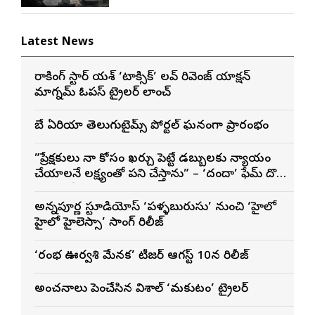
Latest News
రాకింగ్ స్టార్ యశ్ ‘టాక్సిక్’ లవ్ రివెంజ్ యాక్షన్
మాగ్నమ్ ఓపస్‌ ట్రైలర్ లాంచ్
బే ఏరియా తెలుగుటైమ్స్ పోర్టల్ ఘనంగా ప్రారంభం
”ప్రేక్షకులు నా కోసం ఖర్చు పెట్టే డబ్బులకు న్యాయం
చేయాలనే లక్ష్యంతో పని చేస్తాను” – ‘దందా’ ఫేమ్ దొర
సాయి తేజ
అన్నపూర్ణ స్టూడియోస్ ‘పళ్ళబురుసు’ నుంచి ‘హైలో
హైలో హైలెస్సా’ సాంగ్ రిలీజ్
‘రంభ ఊర్వశి మేనక’ టీజర్ ఆగస్ట్ 10న రిలీజ్
అంచనాలు పెంచేసిన విశాల్ ‘మకుటం’ ట్రైలర్