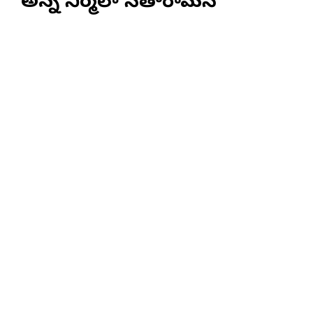
అన్న నిర్మలా సీతారామన్