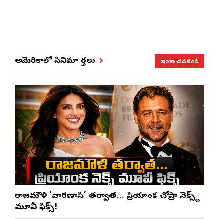
ఇంకా చదవండి
అమెరికాలో సినిమా వార్తలు
రాజమౌళి ‘వారణాసి’ తర్వాత… ప్రియాంక చోప్రా నెక్స్ట్
మూవీ ఫిక్స్!