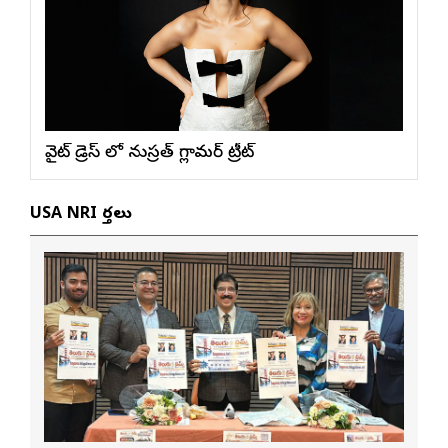
వైట్ డ్రెస్ లో నుస్ర‌త్ గ్లామ‌ర్ ట్రీట్
USA NRI వార్తలు