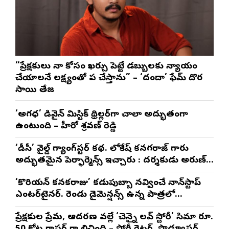
”ప్రేక్షకులు నా కోసం ఖర్చు పెట్టే డబ్బులకు న్యాయం
చేయాలనే లక్ష్యంతో పని చేస్తాను” – ‘దందా’ ఫేమ్ దొర
సాయి తేజ
‘అగధ’ డివైన్ మిస్టిక్ థ్రిల్లర్‌గా చాలా అద్భుతంగా
ఉంటుంది – హీరో శ్రవణ్ రెడ్డి
‘డీసీ’ వైల్డ్ గ్యాంగ్‌స్టర్ కథ. లోకేష్ కనగరాజ్ గారు
అద్భుతమైన పెర్ఫార్మెన్స్ ఇచ్చారు : దర్శకుడు అరుణ్
మాథేశ్వరన్
‘కొరియన్ కనకరాజు’ కడుపుబ్బా నవ్వించే నాన్‌స్టాప్
ఎంటర్‌టైనర్. రెండు డైమెన్షన్స్ ఉన్న పాత్రలో
నటించడం చాలా సంతృప్తినిచ్చింది : వరుణ్ తేజ్
ప్రేక్షకుల ప్రేమ, ఆదరణ వల్లే ‘చెన్నై లవ్ స్టోరీ’ సినిమా రూ.