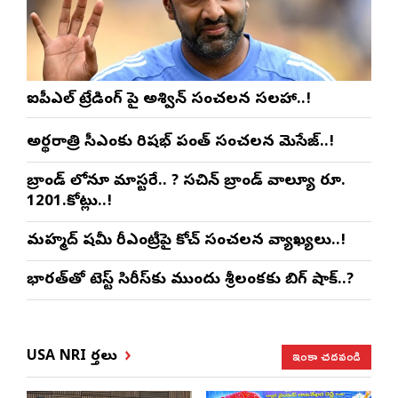
ఐపీఎల్ ట్రేడింగ్ పై అశ్విన్ సంచలన సలహా..!
అర్థరాత్రి సీఎంకు రిషభ్ పంత్ సంచలన మెసేజ్..!
బ్రాండ్ లోనూ మాస్టరే.. ? సచిన్ బ్రాండ్ వాల్యూ రూ.
1201.కోట్లు..!
మహ్మద్ షమీ రీఎంట్రీపై కోచ్ సంచలన వ్యాఖ్యలు..!
భారత్‌తో టెస్ట్ సిరీస్‌కు ముందు శ్రీలంకకు బిగ్ షాక్..?
ఇంకా చదవండి
USA NRI వార్తలు