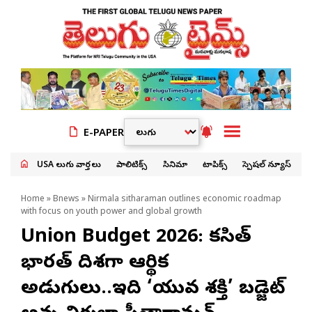
E-PAPER
USA తెలుగు వార్తలు
పాలిటిక్స్
సినిమా
టాపిక్స్
స్పెషల్ న్యూస్
Home
»
Bnews
» Nirmala sitharaman outlines economic roadmap
with focus on youth power and global growth
Union Budget 2026: వికసిత్
భారత్ దిశగా ఆర్థిక
అడుగులు..ఇది ‘యువ శక్తి’ బడ్జెట్