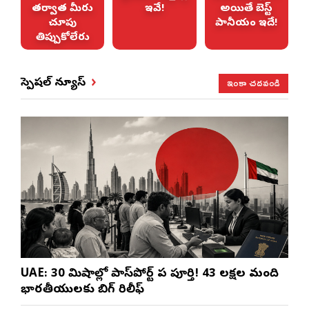
తర్వాత మీరు
ఇవే!
అయితే బెస్ట్
చూపు
పానీయం ఇదే!
తిప్పుకోలేరు
ఇంకా చదవండి
స్పెషల్ న్యూస్
UAE: 30 నిమిషాల్లో పాస్‌పోర్ట్ పని పూర్తి! 43 లక్షల మంది
భారతీయులకు బిగ్ రిలీఫ్