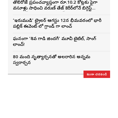
తొలిరోజే ప్రపంచవ్యాప్తంగా రూ.10.2 కోట్లకు పైగా
వసూళ్లు సాధించి వరుణ్ తేజ్ కెరీర్‌లోనే బిగ్గెస్ట్
ఓపెనింగ్‌గా నిలిచిన ‘కొరియన్ కనకరాజు’
‘ఇరుముడి’ ట్రైలర్ ఆగస్టు 12న భీమవరంలో భారీ
పబ్లిక్ ఈవెంట్ లో గ్రాండ్ గా లాంచ్
ఘనంగా ‘శివ గాడి జింద‌గీ’ మూవీ టైటిల్, సాంగ్
లాంచ్!
80 మంది నృత్యార్చనతో అలరారిన అన్నమ
స్వరార్చన
ఇంకా చదవండి