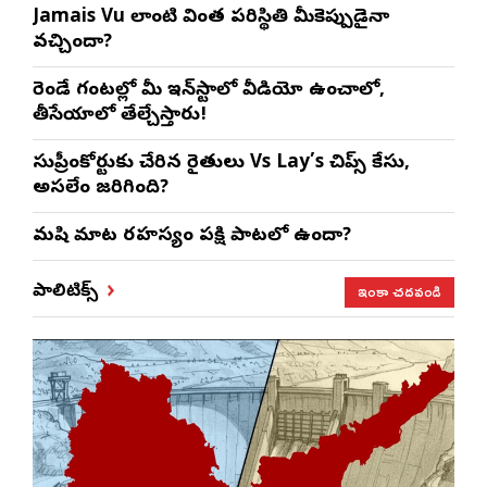
Jamais Vu లాంటి వింత పరిస్థితి మీకెప్పుడైనా
వచ్చిందా?
రెండే గంటల్లో మీ ఇన్‌స్టాలో వీడియో ఉంచాలో,
తీసేయాలో తేల్చేస్తారు!
సుప్రీంకోర్టుకు చేరిన రైతులు Vs Lay’s చిప్స్‌ కేసు,
అసలేం జరిగింది?
మనిషి మాట రహస్యం పక్షి పాటలో ఉందా?
ఇంకా చదవండి
పాలిటిక్స్