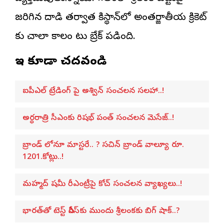
జరిగిన దాడి తర్వాత పాకిస్థాన్‌లో అంతర్జాతీయ క్రికెట్
కు చాలా కాలం పాటు బ్రేక్ పడింది.
ఇవి కూడా చదవండి
ఐపీఎల్ ట్రేడింగ్ పై అశ్విన్ సంచలన సలహా..!
అర్థరాత్రి సీఎంకు రిషభ్ పంత్ సంచలన మెసేజ్..!
బ్రాండ్ లోనూ మాస్టరే.. ? సచిన్ బ్రాండ్ వాల్యూ రూ.
1201.కోట్లు..!
మహ్మద్ షమీ రీఎంట్రీపై కోచ్ సంచలన వ్యాఖ్యలు..!
భారత్‌తో టెస్ట్ సిరీస్‌కు ముందు శ్రీలంకకు బిగ్ షాక్..?