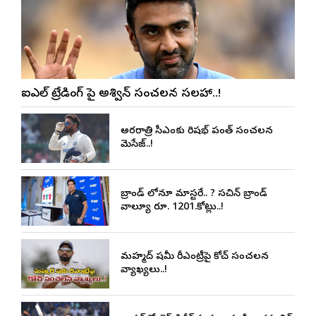
ఐపీఎల్ ట్రేడింగ్ పై అశ్విన్ సంచలన సలహా..!
అర్థరాత్రి సీఎంకు రిషభ్ పంత్ సంచలన
మెసేజ్..!
బ్రాండ్ లోనూ మాస్టరే.. ? సచిన్ బ్రాండ్
వాల్యూ రూ. 1201.కోట్లు..!
మహ్మద్ షమీ రీఎంట్రీపై కోచ్ సంచలన
వ్యాఖ్యలు..!