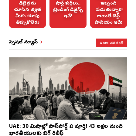
ల
డిజైన్లను
షార్ట్ కుర్తీలు..
ఇబ్బంది
ు
చూసిన తర్వాత
ట్రెండింగ్ డిజైన్స్
పడుతున్నారా?
మీరు చూపు
ఇవే!
అయితే బెస్ట్
తిప్పుకోలేరు
పానీయం ఇదే!
ఇంకా చదవండి
స్పెషల్ న్యూస్
UAE: 30 నిమిషాల్లో పాస్‌పోర్ట్ పని పూర్తి! 43 లక్షల మంది
భారతీయులకు బిగ్ రిలీఫ్