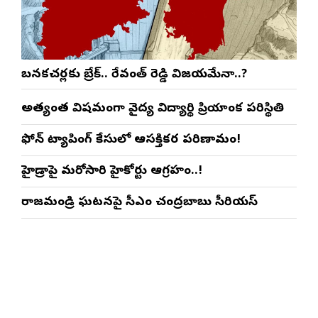
బనకచర్లకు బ్రేక్.. రేవంత్ రెడ్డి విజయమేనా..?
అత్యంత విషమంగా వైద్య విద్యార్థిని ప్రియాంక పరిస్థితి
ఫోన్ ట్యాపింగ్ కేసులో ఆసక్తికర పరిణామం!
హైడ్రాపై మరోసారి హైకోర్టు ఆగ్రహం..!
రాజమండ్రి ఘటనపై సీఎం చంద్రబాబు సీరియస్