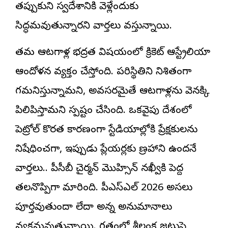
తప్పుకుని స్వదేశానికి వెళ్లేందుకు
సిద్ధమవుతున్నారని వార్తలు వస్తున్నాయి.
తమ ఆటగాళ్ల భద్రత విషయంలో క్రికెట్ ఆస్ట్రేలియా
ఆందోళన వ్యక్తం చేస్తోంది. పరిస్థితిని నిశితంగా
గమనిస్తున్నామని, అవసరమైతే ఆటగాళ్లను వెనక్కి
పిలిపిస్తామని స్పష్టం చేసింది. ఒకవైపు దేశంలో
పెట్రోల్ కొరత కారణంగా స్టేడియాల్లోకి ప్రేక్షకులను
నిషేధించగా, ఇప్పుడు ప్లేయర్లకు ప్రాణహాని ఉందనే
వార్తలు.. పీసీబీ చైర్మన్ మొహ్సిన్ నఖ్వీకి పెద్ద
తలనొప్పిగా మారింది. పీఎస్ఎల్ 2026 అసలు
పూర్తవుతుందా లేదా అన్న అనుమానాలు
వ్యక్తమవుతున్నాయి. గతంలో శ్రీలంక జట్టుపై