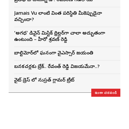
ప్రతిభ చాటనున్న డా. రవికిరణ్ గడలాయ్
Jamais Vu లాంటి వింత పరిస్థితి మీకెప్పుడైనా
వచ్చిందా?
‘అగధ’ డివైన్ మిస్టిక్ థ్రిల్లర్‌గా చాలా అద్భుతంగా
ఉంటుంది – హీరో శ్రవణ్ రెడ్డి
బాల్టిమోర్‌లో ఘనంగా వైఎస్సార్‌ జయంతి
బనకచర్లకు బ్రేక్.. రేవంత్ రెడ్డి విజయమేనా..?
వైట్ డ్రెస్ లో నుస్ర‌త్ గ్లామ‌ర్ ట్రీట్
ఇంకా చదవండి