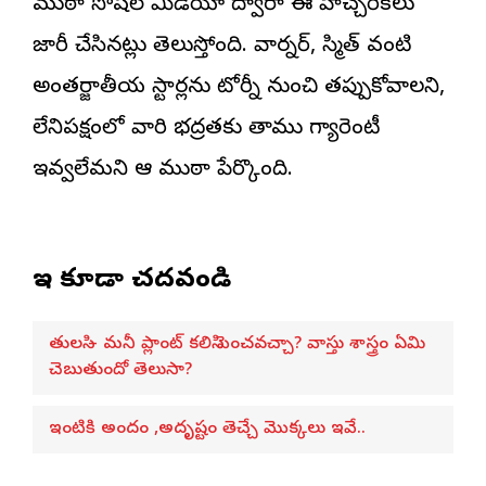
ముఠా సోషల్ మీడియా ద్వారా ఈ హెచ్చరికలు
జారీ చేసినట్లు తెలుస్తోంది. వార్నర్, స్మిత్ వంటి
అంతర్జాతీయ స్టార్లను టోర్నీ నుంచి తప్పుకోవాలని,
లేనిపక్షంలో వారి భద్రతకు తాము గ్యారెంటీ
ఇవ్వలేమని ఆ ముఠా పేర్కొంది.
ఇవి కూడా చదవండి
తులసి – మనీ ప్లాంట్ కలిసి పెంచవచ్చా? వాస్తు శాస్త్రం ఏమి
చెబుతుందో తెలుసా?
ఇంటికి అందం ,అదృష్టం తెచ్చే మొక్కలు ఇవే..