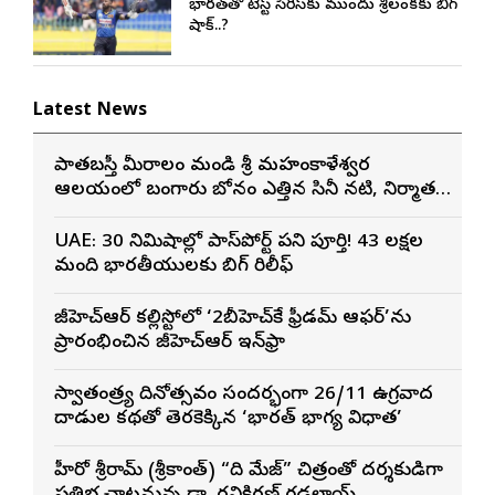
భారత్‌తో టెస్ట్ సిరీస్‌కు ముందు శ్రీలంకకు బిగ్
షాక్..?
Latest News
పాతబస్తీ మీరాలం మండి శ్రీ మహంకాళేశ్వర
ఆలయంలో బంగారు బోనం ఎత్తిన సినీ నటి, నిర్మాత
నిహారిక కొణిదెల
UAE: 30 నిమిషాల్లో పాస్‌పోర్ట్ పని పూర్తి! 43 లక్షల
మంది భారతీయులకు బిగ్ రిలీఫ్
జీహెచ్ఆర్ కల్లిస్టోలో ‘2బీహెచ్‌కే ఫ్రీడమ్ ఆఫర్’ను
ప్రారంభించిన జీహెచ్ఆర్ ఇన్‌ఫ్రా
స్వాతంత్ర్య దినోత్సవం సందర్భంగా 26/11 ఉగ్రవాద
దాడుల కథతో తెరకెక్కిన ‘భారత్ భాగ్య విధాత’
హీరో శ్రీరామ్ (శ్రీకాంత్) “ది మేజ్” చిత్రంతో దర్శకుడిగా