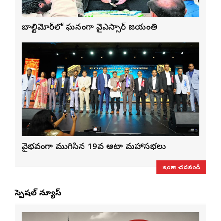
బాల్టిమోర్‌లో ఘనంగా వైఎస్సార్‌ జయంతి
వైభవంగా ముగిసిన 19వ ఆటా మహాసభలు
ఇంకా చదవండి
స్పెషల్ న్యూస్