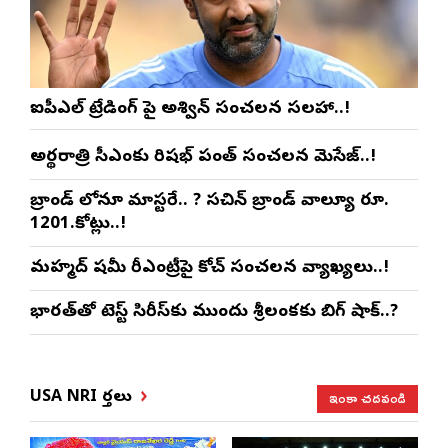
ఐపీఎల్ ట్రేడింగ్ పై అశ్విన్ సంచలన సలహా..!
అర్థరాత్రి సీఎంకు రిషభ్ పంత్ సంచలన మెసేజ్..!
బ్రాండ్ లోనూ మాస్టరే.. ? సచిన్ బ్రాండ్ వాల్యూ రూ.
1201.కోట్లు..!
మహ్మద్ షమీ రీఎంట్రీపై కోచ్ సంచలన వ్యాఖ్యలు..!
భారత్‌తో టెస్ట్ సిరీస్‌కు ముందు శ్రీలంకకు బిగ్ షాక్..?
ఇంకా చదవండి
USA NRI వార్తలు