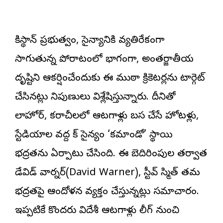
పాకిస్థాన్ ప్రభుత్వం, సైన్యానికి వ్యతిరేకంగా
సాగుతున్న పోరాటంలో భాగంగా, అంతర్జాతీయ
దృష్టిని ఆకర్షించేందుకు ఈ ముఠా క్రికెటర్లను టార్గెట్
చేసినట్లు నిపుణులు విశ్లేషిస్తున్నారు. దీనితో
లాహోర్, కరాచీలలో ఆటగాళ్లు బస చేసే హోటళ్లు,
స్టేడియాల వద్ద పాక్ సైన్యం ‘కమాండో’ స్థాయి
భద్రతను ఏర్పాటు చేసింది. ఈ బెదిరింపుల తర్వాత
డేవిడ్ వార్నర్(David Warner), స్టీవ్ స్మిత్ తమ
భద్రతపై ఆందోళన వ్యక్తం చేస్తున్నట్లు సమాచారం.
ఇప్పటికే కొందరు విదేశీ ఆటగాళ్లు లీగ్ నుంచి