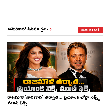
ఇంకా చదవండి
అమెరికాలో సినిమా వార్తలు
రాజమౌళి ‘వారణాసి’ తర్వాత… ప్రియాంక చోప్రా నెక్స్ట్
మూవీ ఫిక్స్!