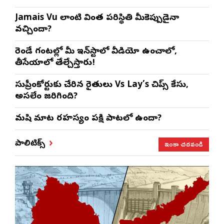
Jamais Vu లాంటి వింత పరిస్థితి మీకెప్పుడైనా
వచ్చిందా?
రెండే గంటల్లో మీ ఇన్‌స్టాలో వీడియో ఉంచాలో,
తీసేయాలో తేల్చేస్తారు!
సుప్రీంకోర్టుకు చేరిన రైతులు Vs Lay’s చిప్స్‌ కేసు,
అసలేం జరిగింది?
మనిషి మాట రహస్యం పక్షి పాటలో ఉందా?
ఇంకా చదవండి
పాలిటిక్స్