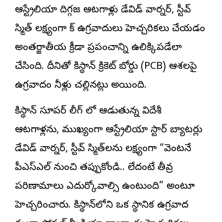
ఆస్ట్రేలియా దిగ్గజ ఆటగాళ్లు
డేవిడ్ వార్నర్, స్టీవ్
స్మిత్ లక్ష్యంగా పాక్ ఉగ్రవాదులు హెచ్చరికలు చేయడం
అంతర్జాతీయ క్రీడా ప్రపంచాన్ని ఉలిక్కిపడేలా
చేసింది. దీనితో పాకిస్థాన్ క్రికెట్ బోర్డు (PCB) ఆశలపై
ఉగ్రవాదం నీళ్లు చల్లినట్లు అయింది.
పాకిస్థాన్ సూపర్ లీగ్ లో ఆడుతున్న విదేశీ
ఆటగాళ్లను, ముఖ్యంగా ఆస్ట్రేలియా స్టార్ బ్యాటర్లు
డేవిడ్ వార్నర్, స్టీవ్ స్మిత్‌లను లక్ష్యంగా “వెంటనే
పీఎస్ఎల్ నుంచి తప్పుకోండి.. లేదంటే తీవ్ర
పరిణామాలు ఎదుర్కోవాల్సి ఉంటుంది” అంటూ
హెచ్చరించారు. పాకిస్థాన్‌లోని ఒక స్థానిక ఉగ్రవాద