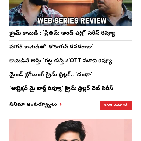
క్రైమ్ కామెడీ : ‘ప్రీతమ్ అండ్ పెడ్రో’ సిరీస్ రివ్యూ!
హారర్ కామెడీతో ‘కొరియన్ కనకరాజు’
కామెడీనే ఆస్తి: ‘గట్ట కుస్తీ 2’OTT మూవి రివ్యూ
మైండ్ బ్లోయింగ్ క్రైమ్ థ్రిల్లర్.. ‘దంధా’
‘అబ్జెక్ష‌న్ మై లార్డ్ రివ్యూ’ క్రైమ్ థ్రిల్ల‌ర్ వెబ్ సిరీస్
ఇంకా చదవండి
సినిమా ఇంటర్వ్యూలు