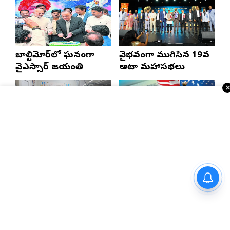
బాల్టిమోర్‌లో ఘనంగా
వైభవంగా ముగిసిన 19వ
వైఎస్సార్‌ జయంతి
ఆటా మహాసభలు
భాష అంతరిస్తే జాతి
భారత్, చైనాలకు తగ్గిన
అంతరిస్తుంది
ఎఫ్-1 వీసాలు.. సీఐఎస్
నివేదిక..!
హీరో శ్రీరామ్ (శ్రీకాంత్) “ది మేజ్”
చిత్రంతో దర్శకుడిగా ప్రతిభ
చాటనున్న డా. రవికిరణ్ గడలాయ్
ఎన్నారైలకు బిగ్ అలర్ట్..
న్యూజెర్సీలో తెలంగాణ