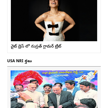
వైట్ డ్రెస్ లో నుస్ర‌త్ గ్లామ‌ర్ ట్రీట్
USA NRI వార్తలు