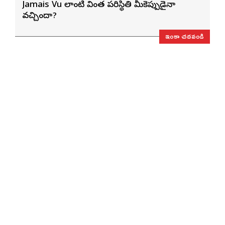
Jamais Vu లాంటి వింత పరిస్థితి మీకెప్పుడైనా
వచ్చిందా?
ఇంకా చదవండి