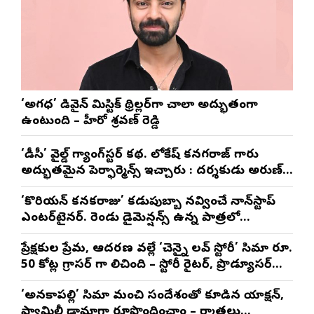
‘అగధ’ డివైన్ మిస్టిక్ థ్రిల్లర్‌గా చాలా అద్భుతంగా
ఉంటుంది – హీరో శ్రవణ్ రెడ్డి
‘డీసీ’ వైల్డ్ గ్యాంగ్‌స్టర్ కథ. లోకేష్ కనగరాజ్ గారు
అద్భుతమైన పెర్ఫార్మెన్స్ ఇచ్చారు : దర్శకుడు అరుణ్
మాథేశ్వరన్
‘కొరియన్ కనకరాజు’ కడుపుబ్బా నవ్వించే నాన్‌స్టాప్
ఎంటర్‌టైనర్. రెండు డైమెన్షన్స్ ఉన్న పాత్రలో
నటించడం చాలా సంతృప్తినిచ్చింది : వరుణ్ తేజ్
ప్రేక్షకుల ప్రేమ, ఆదరణ వల్లే ‘చెన్నై లవ్ స్టోరీ’ సినిమా రూ.
50 కోట్ల గ్రాసర్ గా నిలిచింది – స్టోరీ రైటర్, ప్రొడ్యూసర్
సాయి రాజేష్
‘అనకాపల్లి’ సినిమాని మంచి సందేశంతో కూడిన యాక్షన్,
ఫ్యామిలీ డ్రామాగా రూపొందించాం – నిర్మాతలు