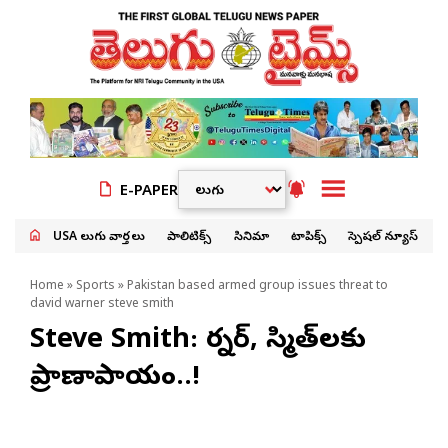
E-PAPER
USA తెలుగు వార్తలు
పాలిటిక్స్
సినిమా
టాపిక్స్
స్పెషల్ న్యూస్
Home
»
Sports
» Pakistan based armed group issues threat to
david warner steve smith
Steve Smith: వార్నర్, స్మిత్‌లకు
ప్రాణాపాయం..!