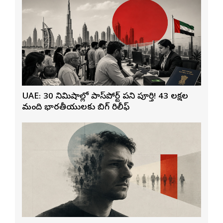
UAE: 30 నిమిషాల్లో పాస్‌పోర్ట్ పని పూర్తి! 43 లక్షల
మంది భారతీయులకు బిగ్ రిలీఫ్