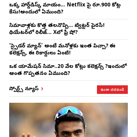
ఒక్క హార్డ్‌డిస్క్ మాయం… Netflix పై రూ.900 కోట్ల
కేసు!అందులో ఏముంది?
సినిమావాళ్లకు కొత్త తలనొప్పి… ట్విట్టర్ పైరసీ!
థియేటర్‌లో రిలీజ్… Xలో ఫ్రీ షో?
‘స్పైడర్ మ్యాన్’ అంటే మనోళ్లకు ఇంత పిచ్చా? ఈ
కలెక్షన్స్, ఈ రికార్డులు ఏంటి!
ఒక యానిమేషన్ సినిమా..20 వేల కోట్లు కలెక్షన్స్ ?ఇందులో
అంత గొప్పతనం ఏముంది?
ఇంకా చదవండి
స్పోర్ట్స్ న్యూస్