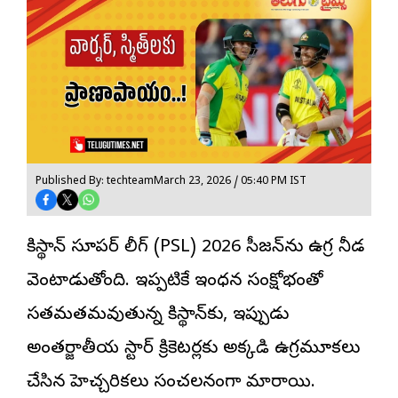
Published By: techteam
March 23, 2026 / 05:40 PM IST
పాకిస్థాన్ సూపర్ లీగ్ (PSL) 2026 సీజన్‌ను ఉగ్ర నీడ
వెంటాడుతోంది. ఇప్పటికే ఇంధన సంక్షోభంతో
సతమతమవుతున్న పాకిస్థాన్‌కు, ఇప్పుడు
అంతర్జాతీయ స్టార్ క్రికెటర్లకు అక్కడి ఉగ్రమూకలు
చేసిన హెచ్చరికలు సంచలనంగా మారాయి.