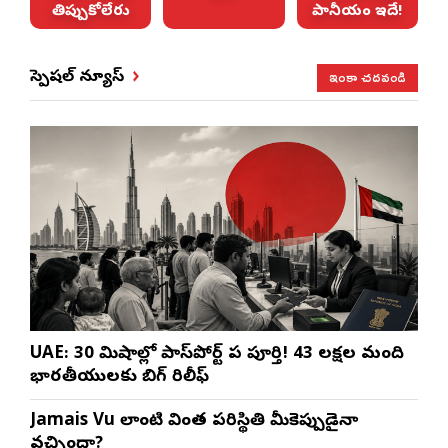
తిప్పుకోలేరు
పానీయం ఇదే!
ఇంకా చదవండి
స్పెషల్ న్యూస్
UAE: 30 నిమిషాల్లో పాస్‌పోర్ట్ పని పూర్తి! 43 లక్షల మంది
భారతీయులకు బిగ్ రిలీఫ్
Jamais Vu లాంటి వింత పరిస్థితి మీకెప్పుడైనా
వచ్చిందా?