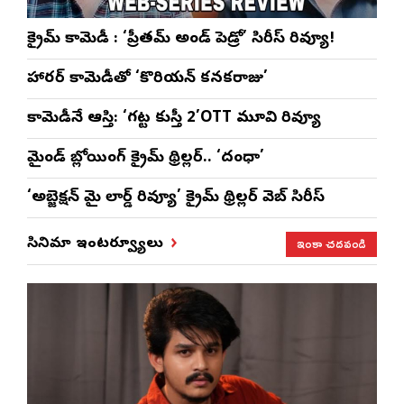
క్రైమ్ కామెడీ : ‘ప్రీతమ్ అండ్ పెడ్రో’ సిరీస్ రివ్యూ!
హారర్ కామెడీతో ‘కొరియన్ కనకరాజు’
కామెడీనే ఆస్తి: ‘గట్ట కుస్తీ 2’OTT మూవి రివ్యూ
మైండ్ బ్లోయింగ్ క్రైమ్ థ్రిల్లర్.. ‘దంధా’
‘అబ్జెక్ష‌న్ మై లార్డ్ రివ్యూ’ క్రైమ్ థ్రిల్ల‌ర్ వెబ్ సిరీస్
ఇంకా చదవండి
సినిమా ఇంటర్వ్యూలు