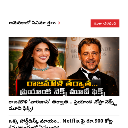
ఇంకా చదవండి
అమెరికాలో సినిమా వార్తలు
రాజమౌళి ‘వారణాసి’ తర్వాత… ప్రియాంక చోప్రా నెక్స్ట్
మూవీ ఫిక్స్!
ఒక్క హార్డ్‌డిస్క్ మాయం… Netflix పై రూ.900 కోట్ల