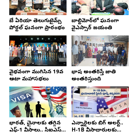
బే ఏరియా తెలుగుటైమ్స్
బాల్టిమోర్‌లో ఘనంగా
పోర్టల్ ఘనంగా ప్రారంభం
వైఎస్సార్‌ జయంతి
వైభవంగా ముగిసిన 19వ
భాష అంతరిస్తే జాతి
ఆటా మహాసభలు
అంతరిస్తుంది
భారత్, చైనాలకు తగ్గిన
ఎన్నారైలకు బిగ్ అలర్ట్..
ఎఫ్-1 వీసాలు.. సీఐఎస్
H-1B వీసాదారులకు
నివేదిక..!
ప్రయాణ సమయంలో