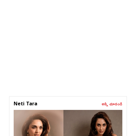
అన్నీ చూడండి
Neti Tara