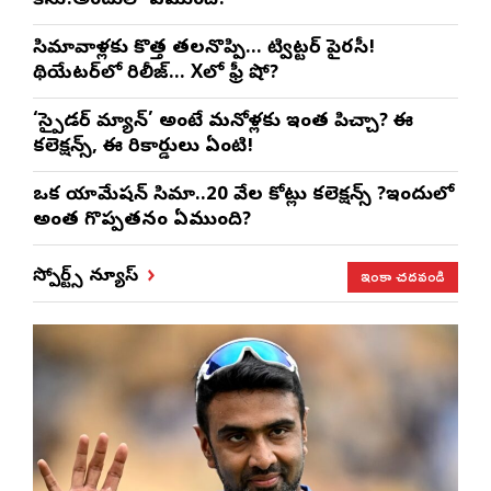
కేసు!అందులో ఏముంది?
సినిమావాళ్లకు కొత్త తలనొప్పి… ట్విట్టర్ పైరసీ!
థియేటర్‌లో రిలీజ్… Xలో ఫ్రీ షో?
‘స్పైడర్ మ్యాన్’ అంటే మనోళ్లకు ఇంత పిచ్చా? ఈ
కలెక్షన్స్, ఈ రికార్డులు ఏంటి!
ఒక యానిమేషన్ సినిమా..20 వేల కోట్లు కలెక్షన్స్ ?ఇందులో
అంత గొప్పతనం ఏముంది?
ఇంకా చదవండి
స్పోర్ట్స్ న్యూస్