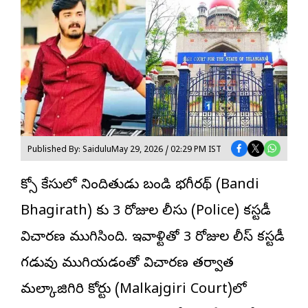
Published By: Saidulu
May 29, 2026 / 02:29 PM IST
పోక్సో కేసులో నిందితుడు బండి
భగీరథ్
(Bandi
Bhagirath) కు 3 రోజుల పోలీసు (Police) కస్టడీ
విచారణ ముగిసింది. ఇవాళ్టితో 3 రోజుల పోలీస్ కస్టడీ
గడువు ముగియడంతో విచారణ తర్వాత
మల్కాజిగిరి కోర్టు (Malkajgiri Court)లో