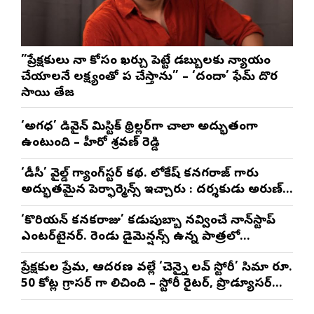
”ప్రేక్షకులు నా కోసం ఖర్చు పెట్టే డబ్బులకు న్యాయం
చేయాలనే లక్ష్యంతో పని చేస్తాను” – ‘దందా’ ఫేమ్ దొర
సాయి తేజ
‘అగధ’ డివైన్ మిస్టిక్ థ్రిల్లర్‌గా చాలా అద్భుతంగా
ఉంటుంది – హీరో శ్రవణ్ రెడ్డి
‘డీసీ’ వైల్డ్ గ్యాంగ్‌స్టర్ కథ. లోకేష్ కనగరాజ్ గారు
అద్భుతమైన పెర్ఫార్మెన్స్ ఇచ్చారు : దర్శకుడు అరుణ్
మాథేశ్వరన్
‘కొరియన్ కనకరాజు’ కడుపుబ్బా నవ్వించే నాన్‌స్టాప్
ఎంటర్‌టైనర్. రెండు డైమెన్షన్స్ ఉన్న పాత్రలో
నటించడం చాలా సంతృప్తినిచ్చింది : వరుణ్ తేజ్
ప్రేక్షకుల ప్రేమ, ఆదరణ వల్లే ‘చెన్నై లవ్ స్టోరీ’ సినిమా రూ.
50 కోట్ల గ్రాసర్ గా నిలిచింది – స్టోరీ రైటర్, ప్రొడ్యూసర్
సాయి రాజేష్