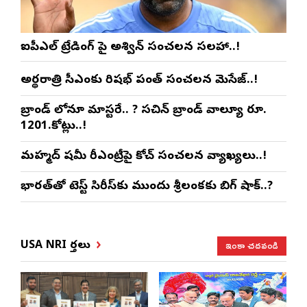
ఐపీఎల్ ట్రేడింగ్ పై అశ్విన్ సంచలన సలహా..!
అర్థరాత్రి సీఎంకు రిషభ్ పంత్ సంచలన మెసేజ్..!
బ్రాండ్ లోనూ మాస్టరే.. ? సచిన్ బ్రాండ్ వాల్యూ రూ.
1201.కోట్లు..!
మహ్మద్ షమీ రీఎంట్రీపై కోచ్ సంచలన వ్యాఖ్యలు..!
భారత్‌తో టెస్ట్ సిరీస్‌కు ముందు శ్రీలంకకు బిగ్ షాక్..?
ఇంకా చదవండి
USA NRI వార్తలు