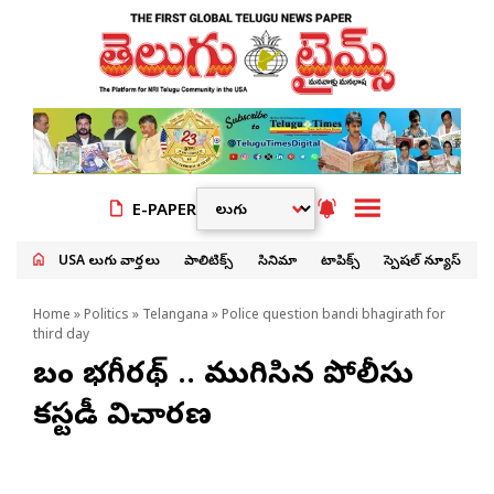
E-PAPER
USA తెలుగు వార్తలు
పాలిటిక్స్
సినిమా
టాపిక్స్
స్పెషల్ న్యూస్
Home
»
Politics
»
Telangana
» Police question bandi bhagirath for
third day
బండి భగీరథ్ .. ముగిసిన పోలీసు
కస్టడీ విచారణ