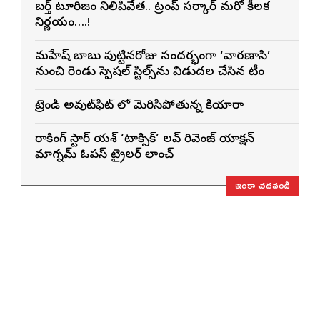
బర్త్ టూరిజం నిలిపివేత.. ట్రంప్ సర్కార్ మరో కీలక
నిర్ణయం….!
మహేష్ బాబు పుట్టినరోజు సందర్భంగా ‘వారణాసి’
నుంచి రెండు స్పెషల్ స్టిల్స్‌ను విడుదల చేసిన టీం
ట్రెండీ అవుట్‌ఫిట్ లో మెరిసిపోతున్న కియారా
రాకింగ్ స్టార్ యశ్ ‘టాక్సిక్’ లవ్ రివెంజ్ యాక్షన్
మాగ్నమ్ ఓపస్‌ ట్రైలర్ లాంచ్
ఇంకా చదవండి