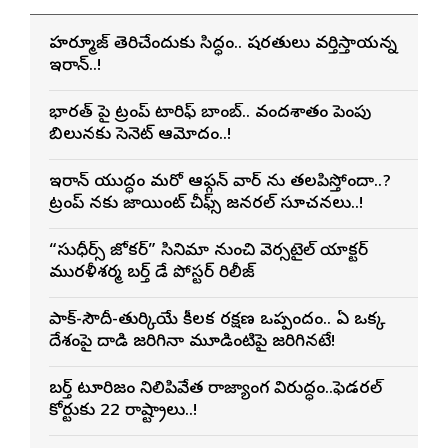
హర్మూజ్ తెరిచేందుకు సిద్ధం.. షరతులు వర్తిస్తాయన్న
ఇరాన్..!
భారత్ పై ట్రంప్ టారిఫ్ బాంబ్.. వందశాతం పెంపు
బిల్లునకు సెనెట్ ఆమోదం..!
ఇరాన్ యుద్ధం మరో ఆఫ్గన్ వార్ ను తలపిస్తోందా..?
ట్రంప్ నకు జాయింట్ చీఫ్స్ జనరల్ సూచనలు..!
“సుధీర్స్ జోకర్” సినిమా నుంచి వెర్సటైల్ యాక్టర్
మురళీశర్మ బర్త్ డే పోస్టర్ రిలీజ్
పాక్-సౌదీ-తుర్కియే కీలక రక్షణ ఒప్పందం.. ఏ ఒక్క
దేశంపై దాడి జరిగినా మూడింటిపై జరిగినట్లే!
బర్త్ టూరిజం నిలిపివేత రాజ్యాంగ విరుద్ధం..ఫెడరల్
కోర్టుకు 22 రాష్ట్రాలు..!