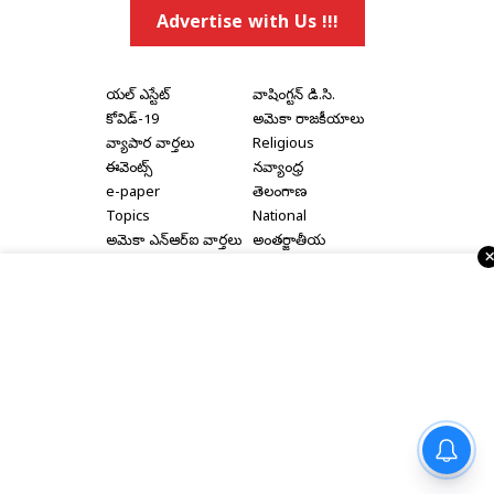
Advertise with Us !!!
రియల్ ఎస్టేట్
వాషింగ్టన్ డి.సి.
కోవిడ్-19
అమెరికా రాజకీయాలు
వ్యాపార వార్తలు
Religious
ఈవెంట్స్
నవ్యాంధ్ర
e-paper
తెలంగాణ
Topics
National
అమెరికా ఎన్‌ఆర్‌ఐ వార్తలు
అంతర్జాతీయ
షాపింగ్
Political Articles
Bay Area
Cinema News
డల్లాస్
సినిమా రివ్యూస్
న్యూ జెర్సీ
సినిమా ఇంటర్వ్యూలు
న్యూ యార్క్
రాజకీయ ఇంటర్వ్యూలు
Home
|
About Us
|
Terms & Conditions
|
Privacy Policy
|
బైక్ అంబులెన్స్‌లకు జాతీయ స్థాయి
Advertise With Us
|
Disclaimer
|
Contact Us
ప్రమాణాలు తెచ్చే యోచనలో కేంద్రం
Copyright © 2000 - 2026 - Telugu Times |
Digital Marketing