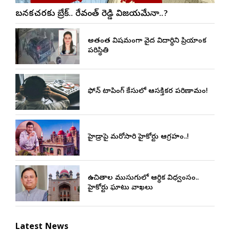
బనకచర్లకు బ్రేక్.. రేవంత్ రెడ్డి విజయమేనా..?
అత్యంత విషమంగా వైద్య విద్యార్థిని ప్రియాంక
పరిస్థితి
ఫోన్ ట్యాపింగ్ కేసులో ఆసక్తికర పరిణామం!
హైడ్రాపై మరోసారి హైకోర్టు ఆగ్రహం..!
ఉచితాల ముసుగులో ఆర్థిక విధ్వంసం..
హైకోర్టు ఘాటు వ్యాఖ్యలు
Latest News