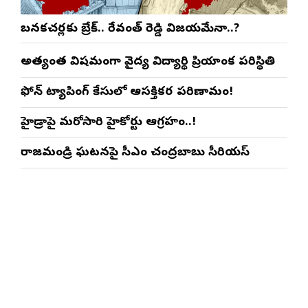
బనకచర్లకు బ్రేక్.. రేవంత్ రెడ్డి విజయమేనా..?
అత్యంత విషమంగా వైద్య విద్యార్థిని ప్రియాంక పరిస్థితి
ఫోన్ ట్యాపింగ్ కేసులో ఆసక్తికర పరిణామం!
హైడ్రాపై మరోసారి హైకోర్టు ఆగ్రహం..!
రాజమండ్రి ఘటనపై సీఎం చంద్రబాబు సీరియస్