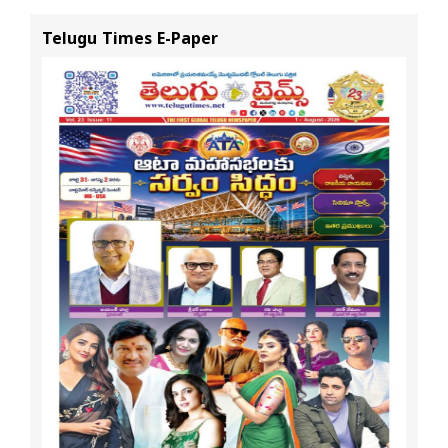
స్టేటస్ ప్రూఫ్స్ తప్పనిసరి..!
Telugu Times E-Paper