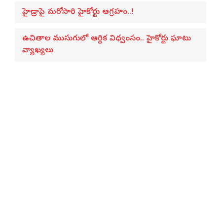
హైడ్రాపై మరోసారి హైకోర్టు ఆగ్రహం..!
ఉచితాల ముసుగులో ఆర్థిక విధ్వంసం.. హైకోర్టు ఘాటు
వ్యాఖ్యలు