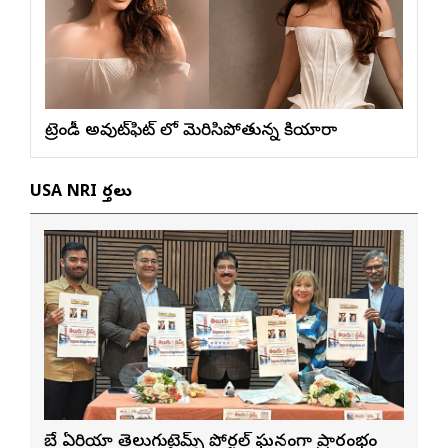
ట్రెండీ అవుట్‌ఫిట్ లో మెరిసిపోతున్న కియారా
USA NRI వార్తలు
బే ఏరియా తెలుగుటైమ్స్ పోర్టల్ ఘనంగా ప్రారంభం