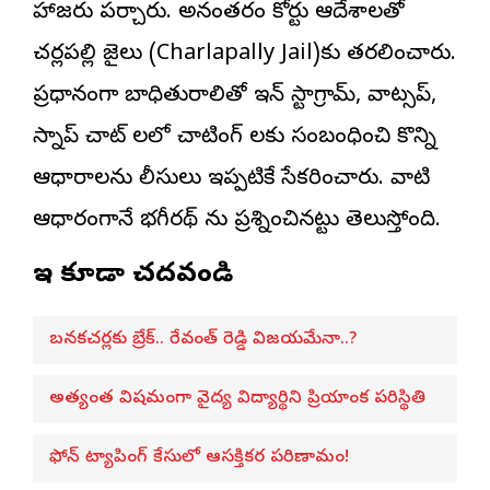
హాజరు పర్చారు. అనంతరం కోర్టు ఆదేశాలతో
చర్లపల్లి జైలు (Charlapally Jail)కు తరలించారు.
ప్రధానంగా బాధితురాలితో ఇన్ స్టాగ్రామ్, వాట్సప్,
స్నాప్ చాట్ లలో చాటింగ్ లకు సంబంధించి కొన్ని
ఆధారాలను పోలీసులు ఇప్పటికే సేకరించారు. వాటి
ఆధారంగానే భగీరథ్ ను ప్రశ్నించినట్టు తెలుస్తోంది.
ఇవి కూడా చదవండి
బనకచర్లకు బ్రేక్.. రేవంత్ రెడ్డి విజయమేనా..?
అత్యంత విషమంగా వైద్య విద్యార్థిని ప్రియాంక పరిస్థితి
ఫోన్ ట్యాపింగ్ కేసులో ఆసక్తికర పరిణామం!