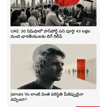
UAE: 30 నిమిషాల్లో పాస్‌పోర్ట్ పని పూర్తి! 43 లక్షల
మంది భారతీయులకు బిగ్ రిలీఫ్
Jamais Vu లాంటి వింత పరిస్థితి మీకెప్పుడైనా
వచ్చిందా?