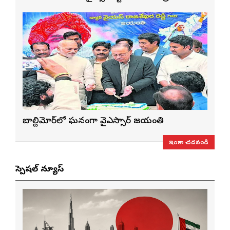
బాల్టిమోర్‌లో ఘనంగా వైఎస్సార్‌ జయంతి
ఇంకా చదవండి
స్పెషల్ న్యూస్