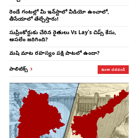
రెండే గంటల్లో మీ ఇన్‌స్టాలో వీడియో ఉంచాలో,
తీసేయాలో తేల్చేస్తారు!
సుప్రీంకోర్టుకు చేరిన రైతులు Vs Lay’s చిప్స్‌ కేసు,
అసలేం జరిగింది?
మనిషి మాట రహస్యం పక్షి పాటలో ఉందా?
ఇంకా చదవండి
పాలిటిక్స్