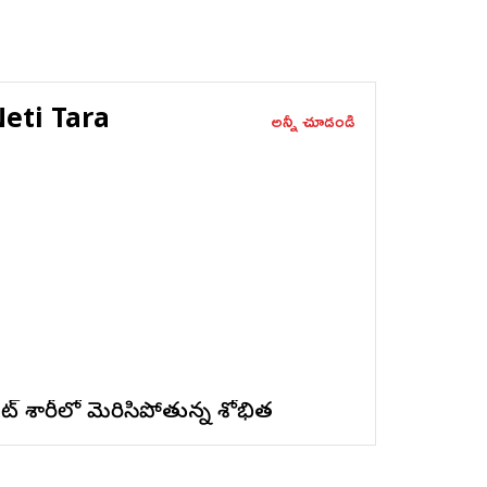
eti Tara
అన్నీ చూడండి
ైట్ శారీలో మెరిసిపోతున్న శోభిత