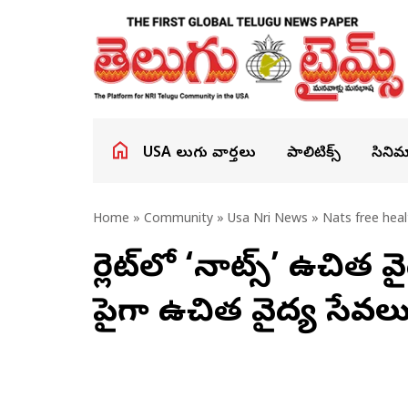
USA తెలుగు వార్తలు
పాలిటిక్స్
సినిమ
Home
»
Community
»
Usa Nri News
» Nats free heal
చార్లెట్‌లో ‘నాట్స్’ ఉచిత
పైగా ఉచిత వైద్య సేవల