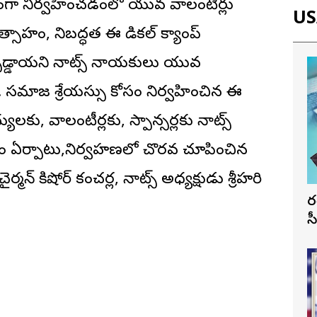
వంతంగా నిర్వహించడంలో యువ వాలంటీర్లు
USA
ాహం, నిబద్ధత ఈ మెడికల్ క్యాంప్
పడ్డాయని నాట్స్ నాయకులు యువ
ు. సమాజ శ్రేయస్సు కోసం నిర్వహించిన ఈ
లకు, వాలంటీర్లకు, స్పాన్సర్లకు నాట్స్
బిరం ఏర్పాటు,నిర్వహణలో చొరవ చూపించిన
ర్మన్ కిషోర్ కంచర్ల, నాట్స్ అధ్యక్షుడు శ్రీహరి
భ
స