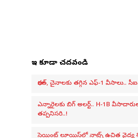
ఇవి కూడా చదవండి
భారత్, చైనాలకు తగ్గిన ఎఫ్-1 వీసాలు.. సీఐ
ఎన్నారైలకు బిగ్ అలర్ట్.. H-1B వీసాదార
తప్పనిసరి..!
సెయింట్ లూయిస్‌లో నాట్స్ ఉచిత వైద్య 