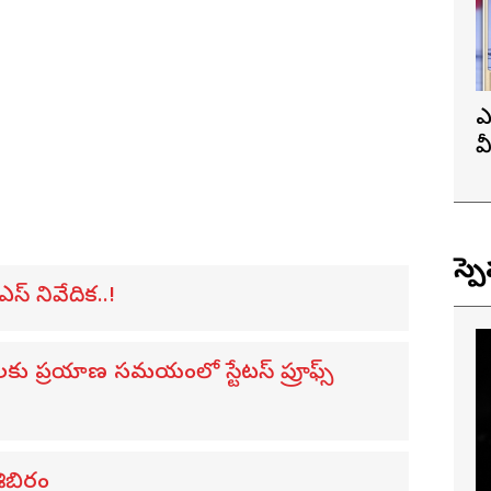
ఎ
వ
ప
స్ప
ఎస్ నివేదిక..!
ులకు ప్రయాణ సమయంలో స్టేటస్ ప్రూఫ్స్
శిబిరం