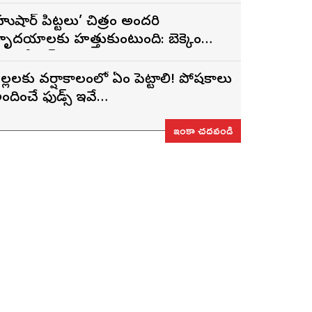
హుషార్‌ పిట్టలు’ చిత్రం అందరి
ృదయాలకు హత్తుకుంటుంది: బెక్కెం
ేణుగోపాల్‌
ిల్లలకు వర్షాకాలంలో ఏం పెట్టాలి! పోషకాలు
ందించే ఫుడ్స్ ఇవే…
ఇంకా చదవండి