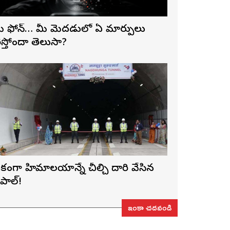
ీ ఫోన్… మీ మెదడులో ఏ మార్పులు
ెస్తోందా తెలుసా?
కంగా హిమాలయాన్నే చీల్చి దారి వేసిన
ేపాల్!
ఇంకా చదవండి