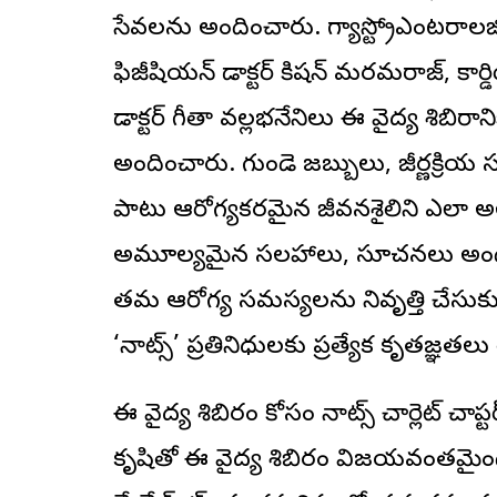
సేవలను అందించారు. గ్యాస్ట్రోఎంటరాలజిస్ట్
ఫిజీషియన్ డాక్టర్ కిషన్ మరమరాజ్, కార్డియా
డాక్టర్ గీతా వల్లభనేనిలు ఈ వైద్య శిబిరాన
అందించారు. గుండె జబ్బులు, జీర్ణక్రి
పాటు ఆరోగ్యకరమైన జీవనశైలిని ఎలా అ
అమూల్యమైన సలహాలు, సూచనలు అందించార
తమ ఆరోగ్య సమస్యలను నివృత్తి చేసుకు
‘నాట్స్’ ప్రతినిధులకు ప్రత్యేక కృతజ్ఞతలు
ఈ వైద్య శిబిరం కోసం నాట్స్ చార్లెట్ చాప్టర
కృషితో ఈ వైద్య శిబిరం విజయవంతమైంది. మ