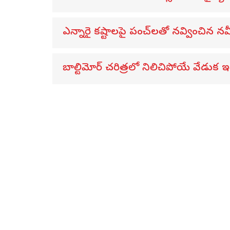
ఎన్నారై కష్టాలపై పంచ్‌లతో నవ్వించిన నవీన్
బాల్టిమోర్ చరిత్రలో నిలిచిపోయే వేడుక ఇద