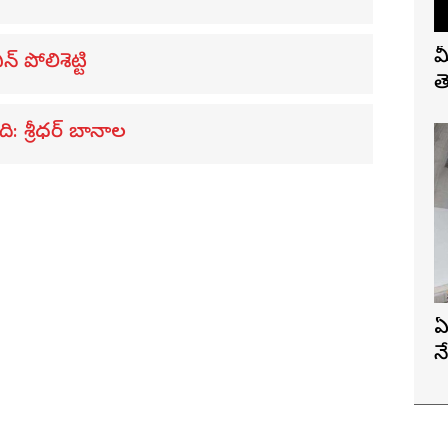
మ
 పోలిశెట్టి
త
ి: శ్రీధర్ బానాల
ఏ
న