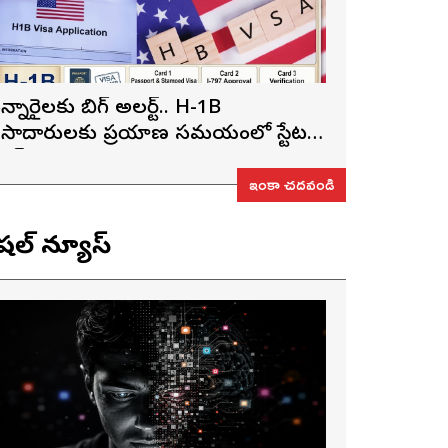
న్నారైలకు బిగ్ అలర్ట్.. H-1B
ీసాదారులకు ప్రయాణ సమయంలో స్టేటస్
్రూఫ్స్ తప్పనిసరి..!
ఇంకా చదవండి
ెషల్ న్యూస్