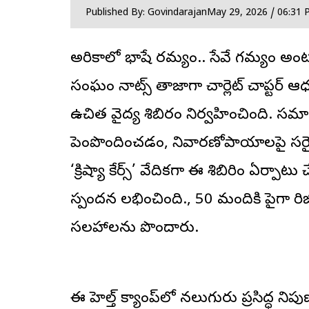
Published By: Govindarajan
May 29, 2026 / 06:31 
అమెరికాలో భాషే రమ్యం.. సేవే గమ్యం అంట
సంఘం
నాట్స్
తాజాగా చార్లెట్ చాప్టర్ ఆధ
ఉచిత వైద్య శిబిరం నిర్వహించింది. 
పెంపొందించడం, నివారణోపాయాలపై సరైన
‘క్రిష్యా కేర్స్’ వేదికగా ఈ శిబిరిం ఏర్పా
స్పందన లభించింది., 50 మందికి పైగా రిజ
సలహాలను పొందారు.
ఈ హెల్త్ క్యాంప్‌లో నలుగురు ప్రసిద్ధ 