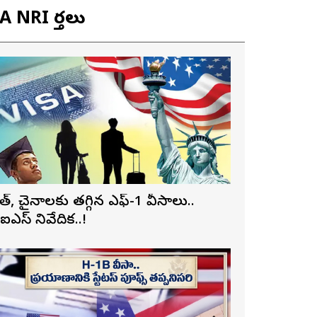
 NRI వార్తలు
ారత్, చైనాలకు తగ్గిన ఎఫ్-1 వీసాలు..
ీఐఎస్ నివేదిక..!