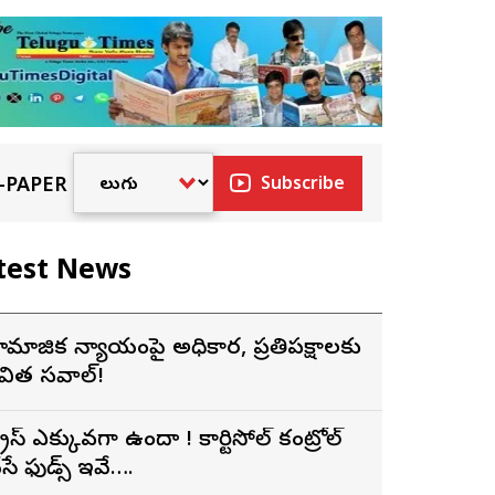
-PAPER
Subscribe
test News
ామాజిక న్యాయంపై అధికార, ప్రతిపక్షాలకు
విత సవాల్!
్ట్రెస్ ఎక్కువగా ఉందా ! కార్టిసోల్ కంట్రోల్
ేసే ఫుడ్స్ ఇవే….