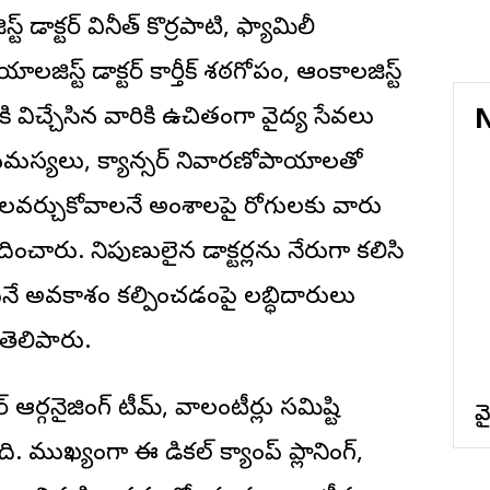
 డాక్టర్ వినీత్ కొర్రపాటి, ఫ్యామిలీ
లజిస్ట్ డాక్టర్ కార్తీక్ శఠగోపం, ఆంకాలజిస్ట్
ికి విచ్చేసిన వారికి ఉచితంగా వైద్య సేవలు
N
య సమస్యలు, క్యాన్సర్ నివారణోపాయాలతో
లవర్చుకోవాలనే అంశాలపై రోగులకు వారు
ు. నిపుణులైన డాక్టర్లను నేరుగా కలిసి
నే అవకాశం కల్పించడంపై లబ్ధిదారులు
 తెలిపారు.
్ ఆర్గనైజింగ్ టీమ్, వాలంటీర్లు సమిష్టి
వ
ుఖ్యంగా ఈ మెడికల్ క్యాంప్ ప్లానింగ్,