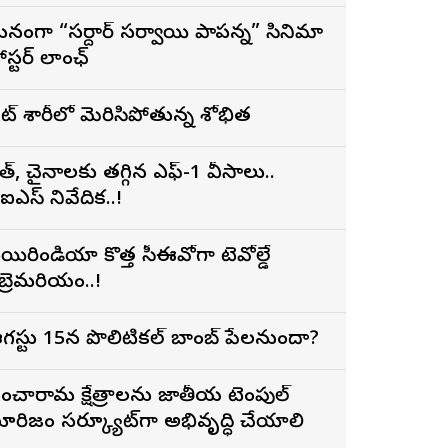
నంగా “సర్దార్ సర్వాయి పాపన్న” సినిమా
ోస్టర్ లాంఛ్
ైట్ శారీలో మెరిసిపోతున్న శోభిత
ారత్, చైనాలకు తగ్గిన ఎఫ్-1 వీసాలు..
ీఐఎస్ నివేదిక..!
యిరిండియా కొత్త సీఈవోగా టెవోల్డే
ెబ్రెమరియం..!
గస్టు 15న పొలిటికల్ బాంబ్ పేలనుందా?
ంచారామ క్షేత్రాలను జాతీయ టెంపుల్
ూరిజం సర్క్యూట్‌గా అభివృద్ధి చేయాలి