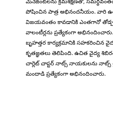
మేనేజ్‌మెంట్‌లను క్రమశిక్షణతో, సమర్థ
పోషించిన పాత్ర అభినందనీయం. వారి ఉత్స
విజయవంతం కావడానికి ఎంతగానో తోడ్
వాలంటీర్లను ప్రత్యేకంగా అభినందించార
బృహత్తర కార్యక్రమానికి సహకరించిన వైద్యు
కృతజ్ఞతలు తెలిపింది. ఉచిత వైద్య శి
చార్లెట్ చాప్టర్ నాట్స్ నాయకులను నాట్స్ చై
మందాడి ప్రత్యేకంగా అభినందించారు.