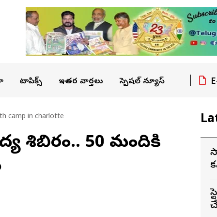
E
ా
టాపిక్స్
ఇతర వార్తలు
స్పెషల్ న్యూస్
La
th camp in charlotte
 వైద్య శిబిరం.. 50 మందికి
స
ు
క
స
చ