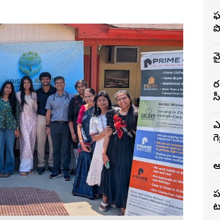
ఘ
ప
వ
భ
స
ఎ
గ
ఆ
ప
ట