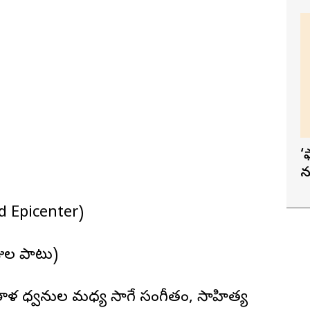
‘
న
end Epicenter)
జుల పాటు)
తాళ ధ్వనుల మధ్య సాగే సంగీతం, సాహిత్య