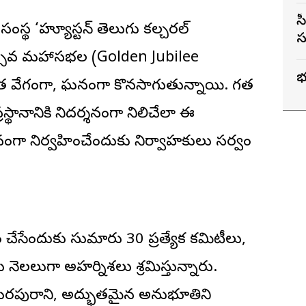
సీఎం
సంస్థ ‘హ్యూస్టన్
తెలుగు కల్చరల్
స
వర్ణోత్సవ మహాసభల (Golden Jubilee
వ
ంత వేగంగా, ఘనంగా కొనసాగుతున్నాయి. గత
్థానానికి నిదర్శనంగా నిలిచేలా ఈ
గా నిర్వహించేందుకు నిర్వాహకులు సర్వం
ేసేందుకు సుమారు 30 ప్రత్యేక కమిటీలు,
నెలలుగా అహర్నిశలు శ్రమిస్తున్నారు.
క మరపురాని, అద్భుతమైన అనుభూతిని