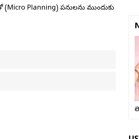
ికలతో (Micro Planning) పనులను ముందుకు
N
ు
ల