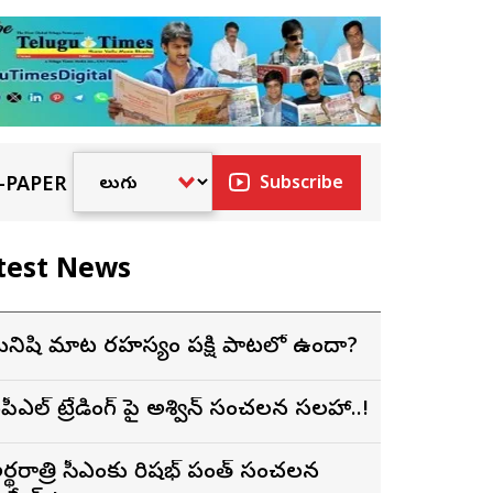
-PAPER
Subscribe
test News
నిషి మాట రహస్యం పక్షి పాటలో ఉందా?
పీఎల్ ట్రేడింగ్ పై అశ్విన్ సంచలన సలహా..!
ర్థరాత్రి సీఎంకు రిషభ్ పంత్ సంచలన