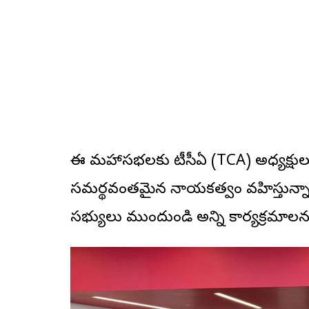
ఈ మహాసభలకు టీసీఏ (TCA) అధ్యక్షులు యాదగ
సమర్థవంతమైన నాయకత్వం వహిస్తున్నారు. 
సభ్యులు ముందుండి అన్ని కార్యక్రమాల