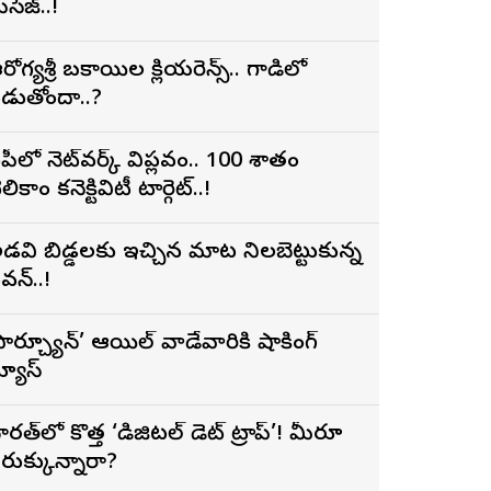
ెసేజ్..!
రోగ్యశ్రీ బకాయిల క్లియరెన్స్.. గాడిలో
డుతోందా..?
పీలో నెట్‌వర్క్ విప్లవం.. 100 శాతం
లికాం కనెక్టివిటీ టార్గెట్..!
డవి బిడ్డలకు ఇచ్చిన మాట నిలబెట్టుకున్న
వన్..!
ఫార్చ్యూన్’ ఆయిల్ వాడేవారికి షాకింగ్
్యూస్
ారత్‌లో కొత్త ‘డిజిటల్ డెట్ ట్రాప్’! మీరూ
రుక్కున్నారా?