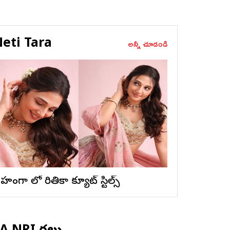
eti Tara
అన్నీ చూడండి
ెహంగా లో రితికా క్యూట్ స్టిల్స్