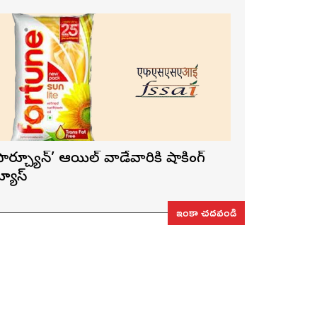
ఫార్చ్యూన్’ ఆయిల్ వాడేవారికి షాకింగ్
్యూస్
ఇంకా చదవండి