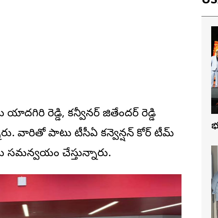
USA
ిరి రెడ్డి, కన్వీనర్ జితేందర్ రెడ్డి
వ
వారితో పాటు టీసీఏ కన్వెన్షన్ కోర్ టీమ్
ను సమన్వయం చేస్తున్నారు.