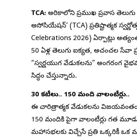
TCA:
అమెరికాలోని ప్రముఖ ప్రవాస తెలుగు 
అసోసియేషన్
‘ (TCA) ప్రతిష్టాత్మక స్
Celebrations 2026) ఏర్పాట్లు అత్య
50 ఏళ్ల తెలుగు ఐక్యత, అచంచల సేవా ప్రస
“స్వర్ణయుగ వేడుకలను” అంగరంగ వైభవం
సిద్ధం చేస్తున్నారు.
30 కమిటీలు.. 150 మంది వాలంటీర్లు..
ఈ చారిత్రాత్మక వేడుకలను విజయవంతం చ
150 మందికి పైగా వాలంటీర్లు గత మూడు 
మహాసభలకు విచ్చేసే ప్రతి ఒక్కరికీ ఒ