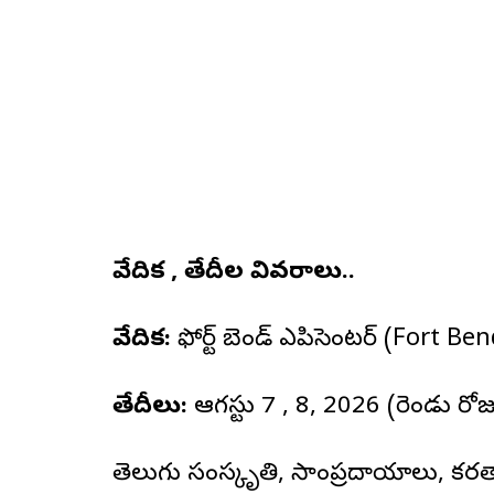
వేదిక , తేదీల వివరాలు..
వేదిక:
ఫోర్ట్ బెండ్ ఎపి‌సెంటర్ (Fort B
తేదీలు:
ఆగస్టు 7 , 8, 2026 (రెండు రో
తెలుగు సంస్కృతి, సాంప్రదాయాలు, కర