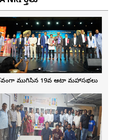
 NRI వార్తలు
ైభవంగా ముగిసిన 19వ ఆటా మహాసభలు