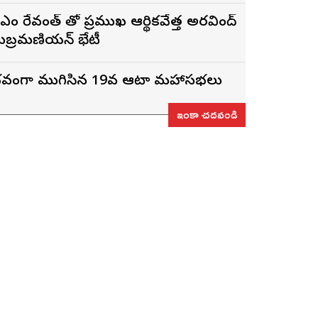
 రేవంత్ తో ప్రముఖ ఆర్థికవేత్త అరవింద్‌
ుబ్రమణియన్ భేటీ
ైభవంగా ముగిసిన 19వ ఆటా మహాసభలు
ఇంకా చదవండి