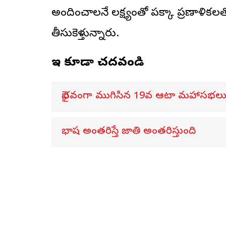
అందించాలనే లక్ష్యంతో పక్కా ప్రణాళ
తీసుకెళ్తున్నారు.
ఇవి కూడా చదవండి
వైభవంగా ముగిసిన 19వ ఆటా మహాసభల
భాష అంతరిస్తే జాతి అంతరిస్తుంది