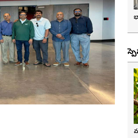
భ
స్ప
మ