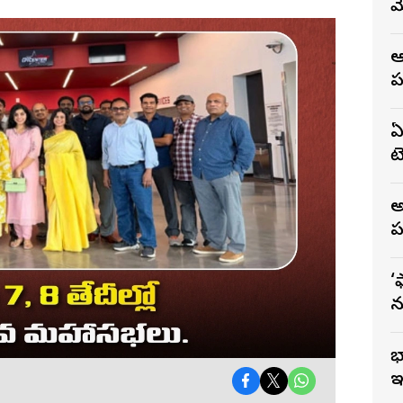
మ
ఆ
ప
ఏ
టె
అ
ప
‘
న
భ
ఇ