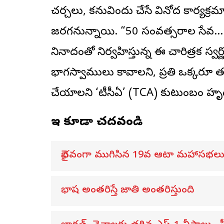
చర్చలు, కనువిందు చేసే వినోద కార్యక్
జరగనున్నాయి. “50 సంవత్సరాల సేవ… త
నినాదంతో నిర్వహిస్తున్న ఈ చారిత్రక స్వర్
భాగస్వాములు కావాలని, ప్రతి ఒక్క
చేయాలని ‘టీసీఏ’ (TCA) కుటుంబం హ
ఇవి కూడా చదవండి
వైభవంగా ముగిసిన 19వ ఆటా మహాసభల
భాష అంతరిస్తే జాతి అంతరిస్తుంది