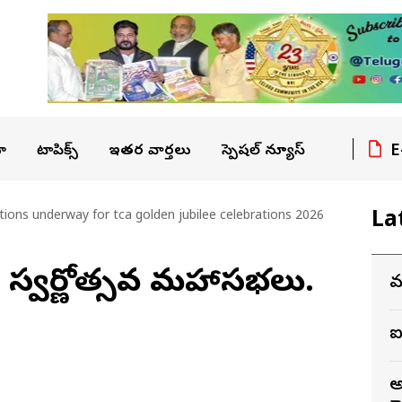
E
ా
టాపిక్స్
ఇతర వార్తలు
స్పెషల్ న్యూస్
La
ions underway for tca golden jubilee celebrations 2026
CA స్వర్ణోత్సవ మహాసభలు.
మ
ఐ
అ