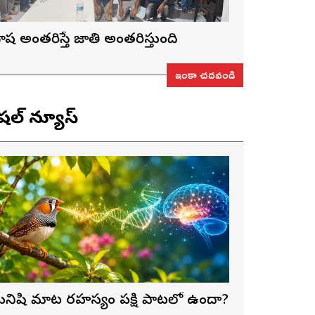
ాష అంతరిస్తే జాతి అంతరిస్తుంది
ఇంకా చదవండి
ెషల్ న్యూస్
నిషి మాట రహస్యం పక్షి పాటలో ఉందా?