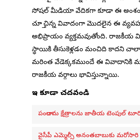
సోషల్ మీడియా వేదికగా కూడా ఈ అంశంపై 
చూస్తే చిన్న వివాదంగా మొదలైన ఈ వ్య
అభిప్రాయం వ్యక్తమవుతోంది. రాజకీయ 
స్థాయికి తీసుకెళ్లడం మంచిది కాదని చా
మరింత వేడెక్కకముందే ఈ వివాదానికి
రాజకీయ వర్గాలు భావిస్తున్నాయి.
ఇవి కూడా చదవండి
పంచారామ క్షేత్రాలను జాతీయ టెంపుల్ టూర
వైసీపీ ఎమ్మెల్సీ అనంతబాబుకు మరోసారి