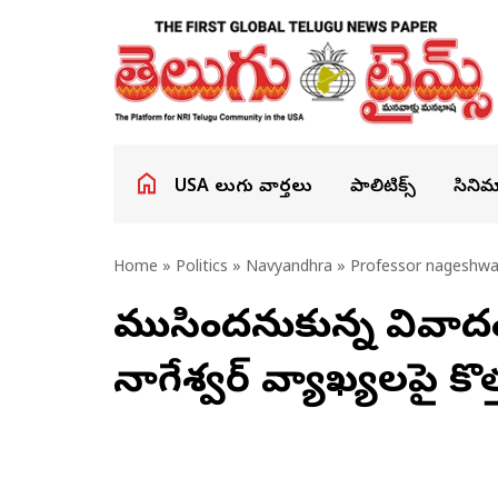
USA తెలుగు వార్తలు
పాలిటిక్స్
సినిమ
Home
»
Politics
»
Navyandhra
» Professor nageshw
ముగిసిందనుకున్న వివాదం 
నాగేశ్వర్ వ్యాఖ్యలపై కొత