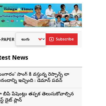
-PAPER
Subscribe
test News
బంగారం’ సాంగ్ కి వస్తున్న రెస్పాన్స్ చాలా
నందాన్ని ఇచ్చింది : డెమాన్ పవన్
ై బీపీ పేషెంట్లు తప్పక తెలుసుకోవాల్సిన
స్ట్ డైట్ ప్లాన్