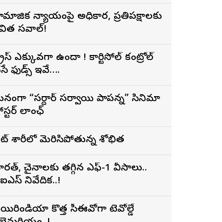
ామాజిక న్యాయంపై అధికార, ప్రతిపక్షాలకు
విత సవాల్!
్ట్రెస్ ఎక్కువగా ఉందా ! కార్టిసోల్ కంట్రోల్
ేసే ఫుడ్స్ ఇవే….
నంగా “సర్దార్ సర్వాయి పాపన్న” సినిమా
ోస్టర్ లాంఛ్
ైట్ శారీలో మెరిసిపోతున్న శోభిత
ారత్, చైనాలకు తగ్గిన ఎఫ్-1 వీసాలు..
ీఐఎస్ నివేదిక..!
యిరిండియా కొత్త సీఈవోగా టెవోల్డే