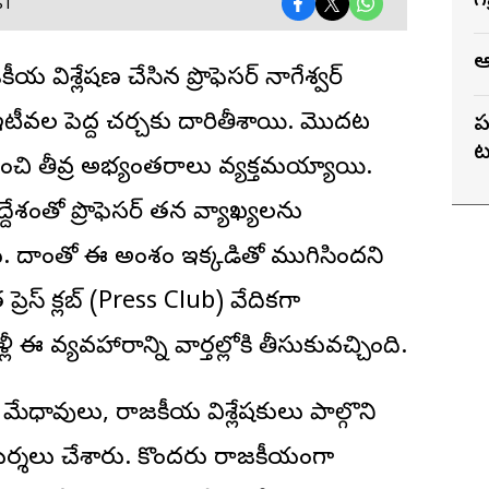
గ
ST
ఆ
కీయ విశ్లేషణ చేసిన
ప్రొఫెసర్ నాగేశ్వర్
టీవల పెద్ద చర్చకు దారితీశాయి. మొదట
ప
ట
ుంచి తీవ్ర అభ్యంతరాలు వ్యక్తమయ్యాయి.
ేశంతో ప్రొఫెసర్ తన వ్యాఖ్యలను
ు. దాంతో ఈ అంశం ఇక్కడితో ముగిసిందని
రెస్ క్లబ్ (Press Club) వేదికగా
 ఈ వ్యవహారాన్ని వార్తల్లోకి తీసుకువచ్చింది.
ేధావులు, రాజకీయ విశ్లేషకులు పాల్గొని
మర్శలు చేశారు. కొందరు రాజకీయంగా