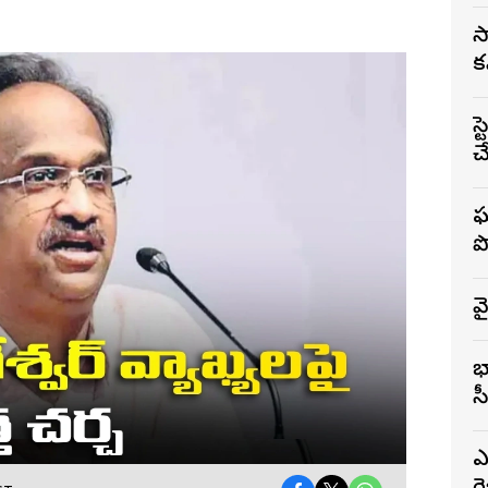
స
క
స
చ
ఘ
ప
వ
భ
స
ఎ