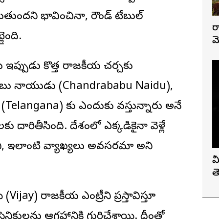
ుందని భావించినా, రౌండ్ టేబుల్
ర
లైంది.
మ
 ఇప్పుడు కొత్త రాజకీయ చర్చకు
ద్రబాబు నాయుడు (Chandrababu Naidu),
(Telangana) కు ఎందుకు వస్తున్నారు అనే
లకు దారితీసింది. దేశంలో ఎక్కడికైనా వెళ్లే
ి, ఇలాంటి వ్యాఖ్యలు అవసరమా అని
మ
త
ay) రాజకీయ ఎంట్రీని ప్రస్తావిస్తూ
సైనికులను ఆగ్రహానికి గురిచేశాయి. దీంతో