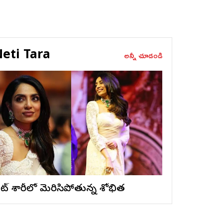
eti Tara
అన్నీ చూడండి
ైట్ శారీలో మెరిసిపోతున్న శోభిత