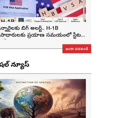
న్నారైలకు బిగ్ అలర్ట్.. H-1B
ీసాదారులకు ప్రయాణ సమయంలో స్టేటస్
్రూఫ్స్ తప్పనిసరి..!
ఇంకా చదవండి
ెషల్ న్యూస్