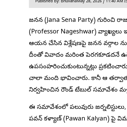
Published By: Bhuvana
May 28, 2026 / 11:40 AM I
జనసేన (Jana Sena Party) గురించి రాజ
(Professor Nageshwar) వ్యాఖ్యలు ఇ
ఆయన చేసిన విశ్లేషణపై జనసేన వర్గాల న
దీంతో వివాదం మరింత పెరగకూడదనే ఉద్ద
ఉపసంహరించుకుంటున్నట్లు ప్రకటించార
చాలా మంది భావించారు. కానీ ఆ తర్వాత ప్
నిర్వహించిన రౌండ్ టేబుల్ సమావేశం మళ్లీ
ఈ సమావేశంలో పలువురు జర్నలిస్టులు, మ
పవన్ కళ్యాణ్ (Pawan Kalyan) పై వి