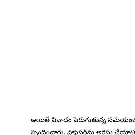
అయితే వివాదం పెరుగుతున్న సమయంలో
స్పందించారు. ప్రొఫెసర్‌ను అరెస్టు చ