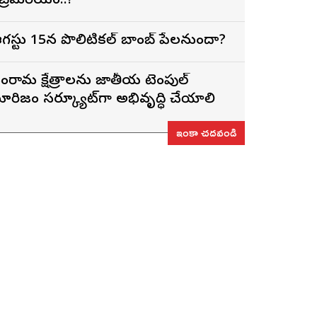
ెబ్రెమరియం..!
గస్టు 15న పొలిటికల్ బాంబ్ పేలనుందా?
ంచారామ క్షేత్రాలను జాతీయ టెంపుల్
ూరిజం సర్క్యూట్‌గా అభివృద్ధి చేయాలి
ఇంకా చదవండి