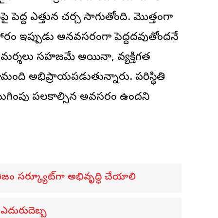
పెద్ద ఎత్తున చర్చ సాగుతోంది. మొత్తంగా
వహారం ఇప్పుడు అనవసరంగా పెద్దదవుతోందనే
విమర్శలు సహజమే అయినా, వ్యక్తిగత
లామంది అభిప్రాయపడుతున్నారు. పరిస్థితి
 ముగింపు పలకాల్సిన అవసరం ఉందని
ిజం సర్క్యూట్‌గా అభివృద్ధి చేయాలి
 ఎదురుదెబ్బ