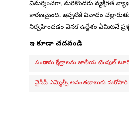
విమర్శించగా, మరికొందరు వ్యక్తిగత వ్యాఖ
కారణమైంది. ఇప్పటికే వివాదం చల్లార
నిర్వహించడం వెనక ఉద్దేశం ఏమిటనే ప్రశ్న
ఇవి కూడా చదవండి
పంచారామ క్షేత్రాలను జాతీయ టెంపుల్ టూర
వైసీపీ ఎమ్మెల్సీ అనంతబాబుకు మరోసారి