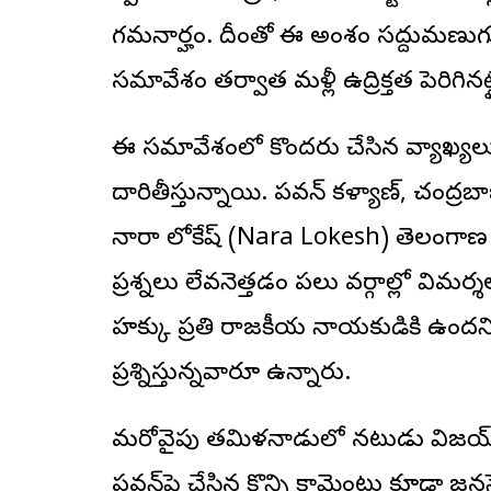
గమనార్హం. దీంతో ఈ అంశం సద్దుమణుగుత
సమావేశం తర్వాత మళ్లీ ఉద్రిక్తత పెరిగినట్
ఈ సమావేశంలో కొందరు చేసిన వ్యాఖ్యలు
దారితీస్తున్నాయి. పవన్ కళ్యాణ్, చం
నారా లోకేష్ (Nara Lokesh) తెలంగాణ 
ప్రశ్నలు లేవనెత్తడం పలు వర్గాల్లో విమర్శ
హక్కు ప్రతి రాజకీయ నాయకుడికి ఉందన
ప్రశ్నిస్తున్నవారూ ఉన్నారు.
మరోవైపు తమిళనాడులో నటుడు విజయ్ (Vij
పవన్‌పై చేసిన కొన్ని కామెంట్లు కూడా జన