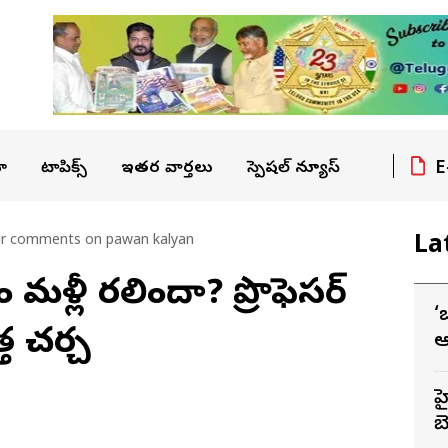
E
ా
టాపిక్స్
ఇతర వార్తలు
స్పెషల్ న్యూస్
La
ar comments on pawan kalyan
మళ్లీ రగిలిందా? ప్రొఫెసర్
‘
్త చర్చ
ఆ
హ
బె