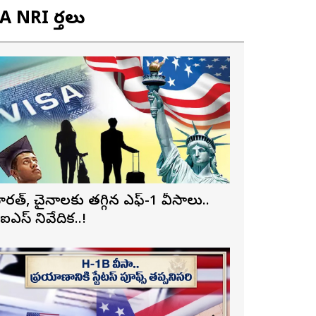
 NRI వార్తలు
ారత్, చైనాలకు తగ్గిన ఎఫ్-1 వీసాలు..
ీఐఎస్ నివేదిక..!