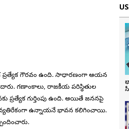
USA
లో ఒక ప్రత్యేక గౌరవం ఉంది. సాధారణంగా ఆయన
భ
పు పొందారు. గణాంకాలు, రాజకీయ పరిస్థితుల
స
్రత్యేక గుర్తింపు ఉంది. అయితే జనసేనపై
కి వ్యతిరేకంగా ఉన్నాయనే భావన కలిగించాయి.
్పందించారు.