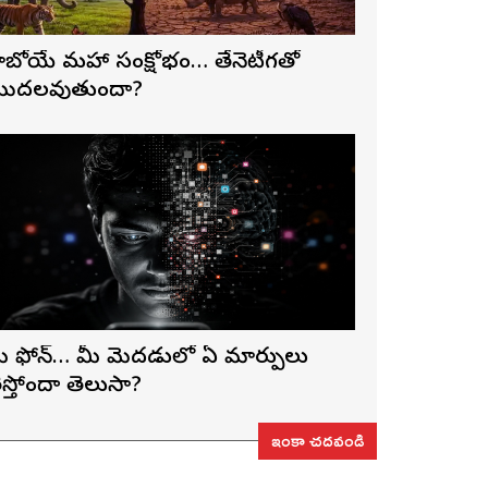
ాబోయే మహా సంక్షోభం… తేనెటీగతో
ొదలవుతుందా?
ీ ఫోన్… మీ మెదడులో ఏ మార్పులు
ెస్తోందా తెలుసా?
ఇంకా చదవండి