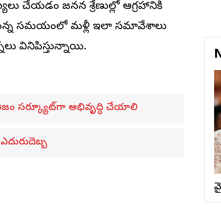
్యలు చేయడం జనసేన శ్రేణుల్లో ఆగ్రహానికి
ుతున్న సమయంలో మళ్లీ ఇలా సమావేశాలు
లు వినిపిస్తున్నాయి.
N
ిజం సర్క్యూట్‌గా అభివృద్ధి చేయాలి
 ఎదురుదెబ్బ
వ