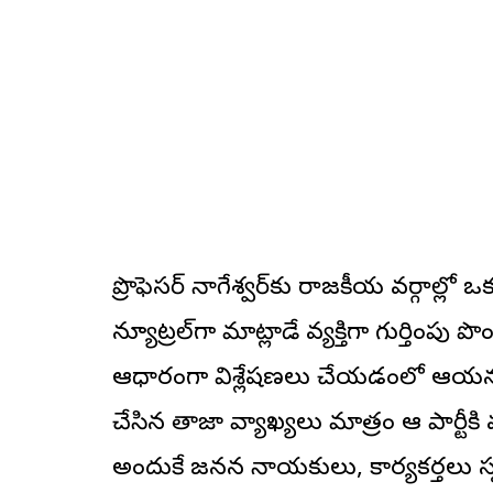
ప్రొఫెసర్ నాగేశ్వర్‌కు రాజకీయ వర్గాల్
న్యూట్రల్‌గా మాట్లాడే వ్యక్తిగా గుర్తిం
ఆధారంగా విశ్లేషణలు చేయడంలో ఆయనకు ప
చేసిన తాజా వ్యాఖ్యలు మాత్రం ఆ పార్టీ
అందుకే జనసేన నాయకులు, కార్యకర్తలు స