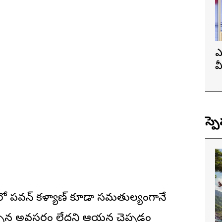
ఎ
వ
ప
స్ప
 పవన్ కళ్యాణ్ కూడా సమతుల్యంగానే
ేయాల్సిన అవసరం లేదని ఆయన చెప్పడం