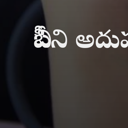
బీపీని అదుప