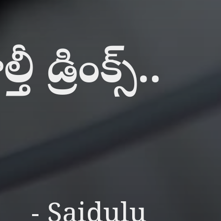
 డ్రింక్స్..
- Saidulu