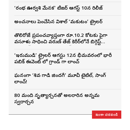
‘రంభ ఊర్వశి మేనక’ టీజర్ ఆగస్ట్ 10న రిలీజ్
అంచనాలు పెంచేసిన విశాల్ ‘మకుటం’ ట్రైలర్
తొలిరోజే ప్రపంచవ్యాప్తంగా రూ.10.2 కోట్లకు పైగా
వసూళ్లు సాధించి వరుణ్ తేజ్ కెరీర్‌లోనే బిగ్గెస్ట్
ఓపెనింగ్‌గా నిలిచిన ‘కొరియన్ కనకరాజు’
‘ఇరుముడి’ ట్రైలర్ ఆగస్టు 12న భీమవరంలో భారీ
పబ్లిక్ ఈవెంట్ లో గ్రాండ్ గా లాంచ్
ఘనంగా ‘శివ గాడి జింద‌గీ’ మూవీ టైటిల్, సాంగ్
లాంచ్!
80 మంది నృత్యార్చనతో అలరారిన అన్నమ
స్వరార్చన
ఇంకా చదవండి