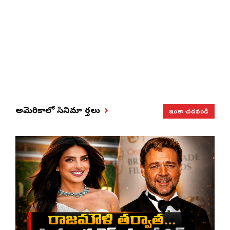
ఇంకా చదవండి
అమెరికాలో సినిమా వార్తలు