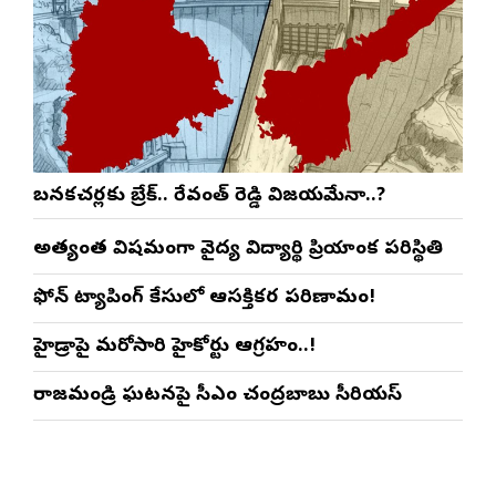
బనకచర్లకు బ్రేక్.. రేవంత్ రెడ్డి విజయమేనా..?
అత్యంత విషమంగా వైద్య విద్యార్థిని ప్రియాంక పరిస్థితి
ఫోన్ ట్యాపింగ్ కేసులో ఆసక్తికర పరిణామం!
హైడ్రాపై మరోసారి హైకోర్టు ఆగ్రహం..!
రాజమండ్రి ఘటనపై సీఎం చంద్రబాబు సీరియస్