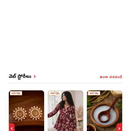
ఇంకా చదవండి
వెబ్ స్టోరీలు