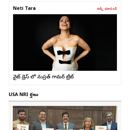
అన్నీ చూడండి
Neti Tara
వైట్ డ్రెస్ లో నుస్ర‌త్ గ్లామ‌ర్ ట్రీట్
USA NRI వార్తలు