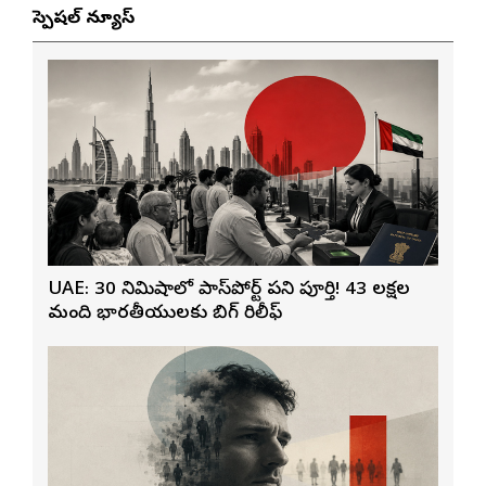
స్పెషల్ న్యూస్
UAE: 30 నిమిషాల్లో పాస్‌పోర్ట్ పని పూర్తి! 43 లక్షల
మంది భారతీయులకు బిగ్ రిలీఫ్