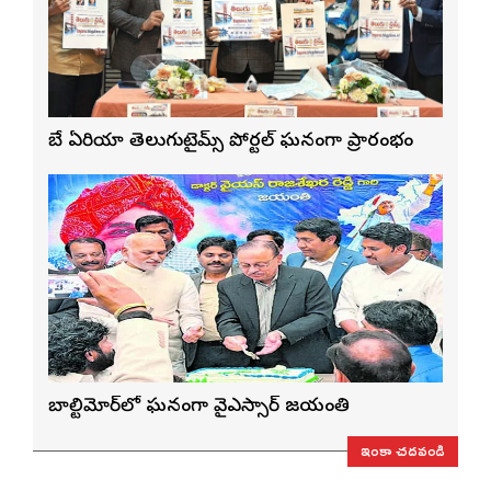
బే ఏరియా తెలుగుటైమ్స్ పోర్టల్ ఘనంగా ప్రారంభం
బాల్టిమోర్‌లో ఘనంగా వైఎస్సార్‌ జయంతి
ఇంకా చదవండి