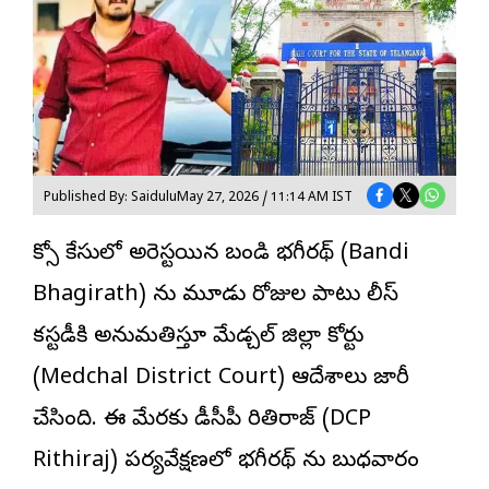
Published By: Saidulu
May 27, 2026 / 11:14 AM IST
పోక్సో కేసులో అరెస్టయిన
బండి భగీరథ్
(Bandi
Bhagirath) ను మూడు రోజుల పాటు పోలీస్
కస్టడీకి అనుమతిస్తూ మేడ్చల్ జిల్లా కోర్టు
(Medchal District Court) ఆదేశాలు జారీ
చేసింది. ఈ మేరకు డీసీపీ రితిరాజ్ (DCP
Rithiraj) పర్యవేక్షణలో భగీరథ్ ను బుధవారం