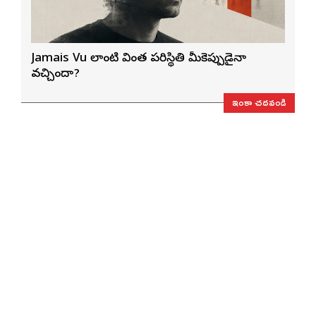
Jamais Vu లాంటి వింత పరిస్థితి మీకెప్పుడైనా
వచ్చిందా?
ఇంకా చదవండి