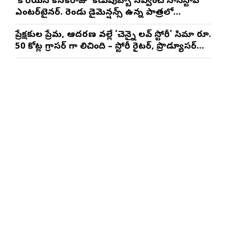
‘కొరియన్ కనకరాజు’ కడుపుబ్బా నవ్వించే నాన్‌స్టాప్
ఎంటర్‌టైనర్. రెండు డైమెన్షన్స్ ఉన్న పాత్రలో
నటించడం చాలా సంతృప్తినిచ్చింది : వరుణ్ తేజ్
ప్రేక్షకుల ప్రేమ, ఆదరణ వల్లే ‘చెన్నై లవ్ స్టోరీ’ సినిమా రూ.
50 కోట్ల గ్రాసర్ గా నిలిచింది – స్టోరీ రైటర్, ప్రొడ్యూసర్
సాయి రాజేష్