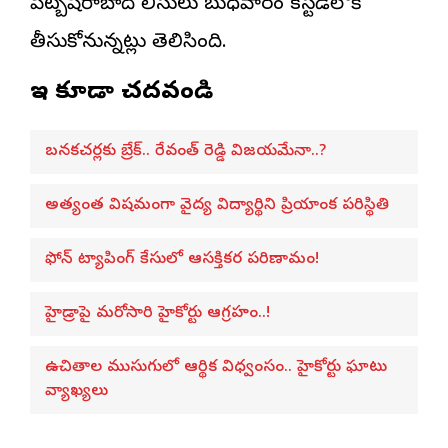
పేట్బషీరాబాద్ పోలీసులు బుధవారం కస్టడీలోకి
తీసుకోనున్నట్లు తెలిసింది.
ఇవి కూడా చదవండి
బనకచర్లకు బ్రేక్.. రేవంత్ రెడ్డి విజయమేనా..?
అత్యంత విషమంగా వైద్య విద్యార్థిని ప్రియాంక పరిస్థితి
ఫోన్ ట్యాపింగ్ కేసులో ఆసక్తికర పరిణామం!
హైడ్రాపై మరోసారి హైకోర్టు ఆగ్రహం..!
ఉచితాల ముసుగులో ఆర్థిక విధ్వంసం.. హైకోర్టు ఘాటు
వ్యాఖ్యలు