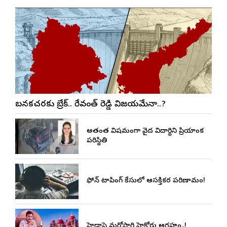
బనకచర్లకు బ్రేక్.. రేవంత్ రెడ్డి విజయమేనా..?
అత్యంత విషమంగా వైద్య విద్యార్థిని ప్రియాంక
పరిస్థితి
ఫోన్ ట్యాపింగ్ కేసులో ఆసక్తికర పరిణామం!
హైడ్రాపై మరోసారి హైకోర్టు ఆగ్రహం..!