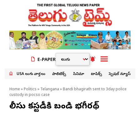
E-PAPER
USA తెలుగు వార్తలు
పాలిటిక్స్
సినిమా
టాపిక్స్
స్పెషల్ న్యూస్
Home
»
Politics
»
Telangana
» Bandi bhagirath sent to 3day police
custody in pocso case
పోలీసు కస్టడీకి బండి భగీరథ్