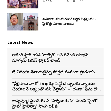
ఉచితాల ముసుగులో ఆర్థిక విధ్వంసం..
హైకోర్టు ఘాటు వ్యాఖ్యలు
Latest News
రాకింగ్ స్టార్ యశ్ ‘టాక్సిక్’ లవ్ రివెంజ్ యాక్షన్
మాగ్నమ్ ఓపస్‌ ట్రైలర్ లాంచ్
బే ఏరియా తెలుగుటైమ్స్ పోర్టల్ ఘనంగా ప్రారంభం
”ప్రేక్షకులు నా కోసం ఖర్చు పెట్టే డబ్బులకు న్యాయం
చేయాలనే లక్ష్యంతో పని చేస్తాను” – ‘దందా’ ఫేమ్ దొర
సాయి తేజ
అన్నపూర్ణ స్టూడియోస్ ‘పళ్ళబురుసు’ నుంచి ‘హైలో
హైలో హైలెస్సా’ సాంగ్ రిలీజ్