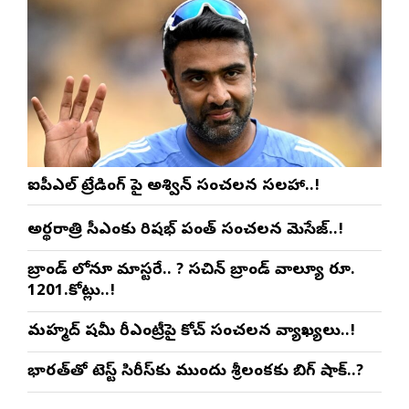
ఐపీఎల్ ట్రేడింగ్ పై అశ్విన్ సంచలన సలహా..!
అర్థరాత్రి సీఎంకు రిషభ్ పంత్ సంచలన మెసేజ్..!
బ్రాండ్ లోనూ మాస్టరే.. ? సచిన్ బ్రాండ్ వాల్యూ రూ.
1201.కోట్లు..!
మహ్మద్ షమీ రీఎంట్రీపై కోచ్ సంచలన వ్యాఖ్యలు..!
భారత్‌తో టెస్ట్ సిరీస్‌కు ముందు శ్రీలంకకు బిగ్ షాక్..?