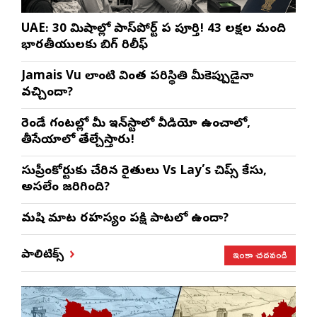
UAE: 30 నిమిషాల్లో పాస్‌పోర్ట్ పని పూర్తి! 43 లక్షల మంది
భారతీయులకు బిగ్ రిలీఫ్
Jamais Vu లాంటి వింత పరిస్థితి మీకెప్పుడైనా
వచ్చిందా?
రెండే గంటల్లో మీ ఇన్‌స్టాలో వీడియో ఉంచాలో,
తీసేయాలో తేల్చేస్తారు!
సుప్రీంకోర్టుకు చేరిన రైతులు Vs Lay’s చిప్స్‌ కేసు,
అసలేం జరిగింది?
మనిషి మాట రహస్యం పక్షి పాటలో ఉందా?
ఇంకా చదవండి
పాలిటిక్స్