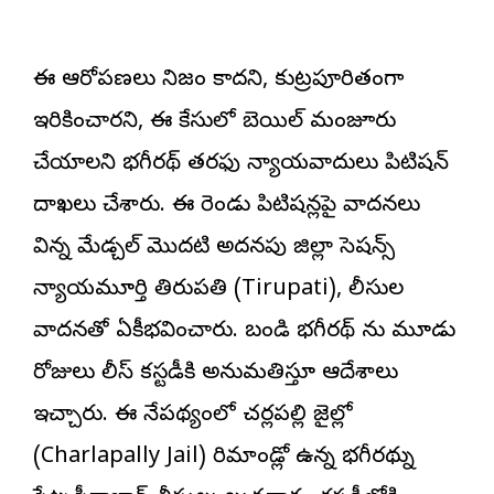
ఈ ఆరోపణలు నిజం కాదని, కుట్రపూరితంగా
ఇరికించారని, ఈ కేసులో బెయిల్ మంజూరు
చేయాలని భగీరథ్ తరఫు న్యాయవాదులు పిటిషన్
దాఖలు చేశారు. ఈ రెండు పిటిషన్లపై వాదనలు
విన్న మేడ్చల్ మొదటి అదనపు జిల్లా సెషన్స్
న్యాయమూర్తి తిరుపతి (Tirupati), పోలీసుల
వాదనతో ఏకీభవించారు. బండి భగీరథ్ ను మూడు
రోజులు పోలీస్ కస్టడీకి అనుమతిస్తూ ఆదేశాలు
ఇచ్చారు. ఈ నేపథ్యంలో చర్లపల్లి జైల్లో
(Charlapally Jail) రిమాండ్లో ఉన్న భగీరథ్ను