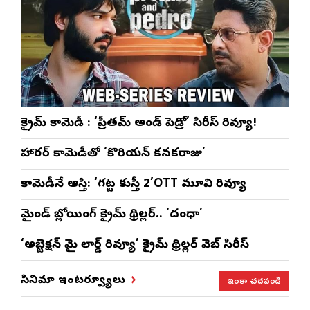
క్రైమ్ కామెడీ : ‘ప్రీతమ్ అండ్ పెడ్రో’ సిరీస్ రివ్యూ!
హారర్ కామెడీతో ‘కొరియన్ కనకరాజు’
కామెడీనే ఆస్తి: ‘గట్ట కుస్తీ 2’OTT మూవి రివ్యూ
మైండ్ బ్లోయింగ్ క్రైమ్ థ్రిల్లర్.. ‘దంధా’
‘అబ్జెక్ష‌న్ మై లార్డ్ రివ్యూ’ క్రైమ్ థ్రిల్ల‌ర్ వెబ్ సిరీస్
ఇంకా చదవండి
సినిమా ఇంటర్వ్యూలు