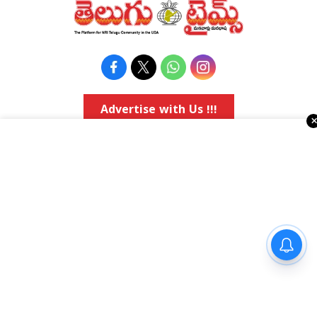
Advertise with Us !!!
రియల్ ఎస్టేట్
వాషింగ్టన్ డి.సి.
కోవిడ్-19
అమెరికా రాజకీయాలు
వ్యాపార వార్తలు
Religious
ఈవెంట్స్
నవ్యాంధ్ర
e-paper
తెలంగాణ
Topics
National
90 ఏళ్ల వృద్ధురాలిని కలిసిన సీఎం
అమెరికా ఎన్‌ఆర్‌ఐ వార్తలు
అంతర్జాతీయ
చంద్రబాబు
షాపింగ్
Political Articles
Bay Area
Cinema News
డల్లాస్
సినిమా రివ్యూస్
న్యూ జెర్సీ
సినిమా ఇంటర్వ్యూలు