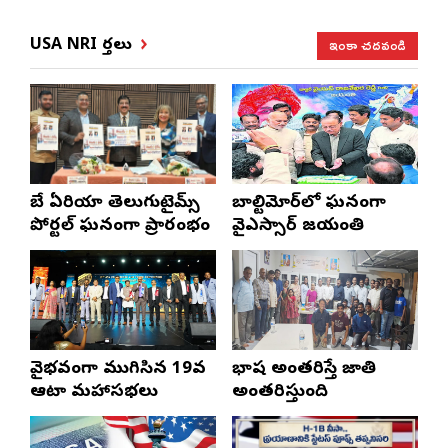
ఇంకా చదవండి
USA NRI వార్తలు
బే ఏరియా తెలుగుటైమ్స్
బాల్టిమోర్‌లో ఘనంగా
పోర్టల్ ఘనంగా ప్రారంభం
వైఎస్సార్‌ జయంతి
వైభవంగా ముగిసిన 19వ
భాష అంతరిస్తే జాతి
ఆటా మహాసభలు
అంతరిస్తుంది