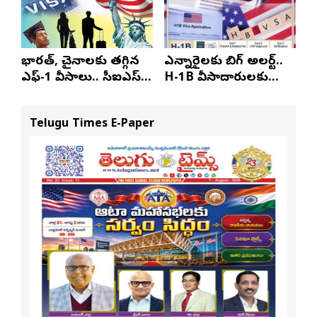
భారత్, చైనాలకు తగ్గిన
ఎన్నారైలకు బిగ్ అలర్ట్..
ఎఫ్-1 వీసాలు.. సీఐఎస్
H-1B వీసాదారులకు
నివేదిక..!
ప్రయాణ సమయంలో
స్టేటస్ ప్రూఫ్స్ తప్పనిసరి..!
Telugu Times E-Paper