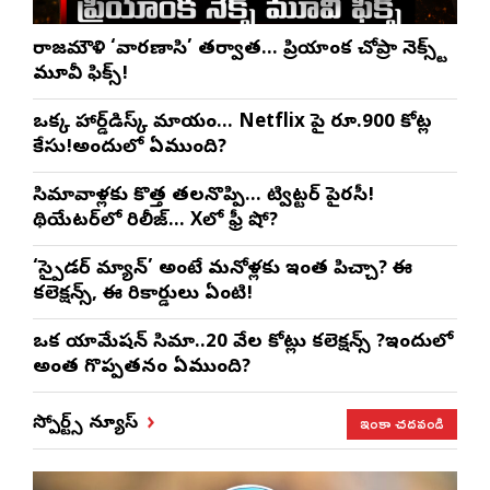
రాజమౌళి ‘వారణాసి’ తర్వాత… ప్రియాంక చోప్రా నెక్స్ట్
మూవీ ఫిక్స్!
ఒక్క హార్డ్‌డిస్క్ మాయం… Netflix పై రూ.900 కోట్ల
కేసు!అందులో ఏముంది?
సినిమావాళ్లకు కొత్త తలనొప్పి… ట్విట్టర్ పైరసీ!
థియేటర్‌లో రిలీజ్… Xలో ఫ్రీ షో?
‘స్పైడర్ మ్యాన్’ అంటే మనోళ్లకు ఇంత పిచ్చా? ఈ
కలెక్షన్స్, ఈ రికార్డులు ఏంటి!
ఒక యానిమేషన్ సినిమా..20 వేల కోట్లు కలెక్షన్స్ ?ఇందులో
అంత గొప్పతనం ఏముంది?
ఇంకా చదవండి
స్పోర్ట్స్ న్యూస్