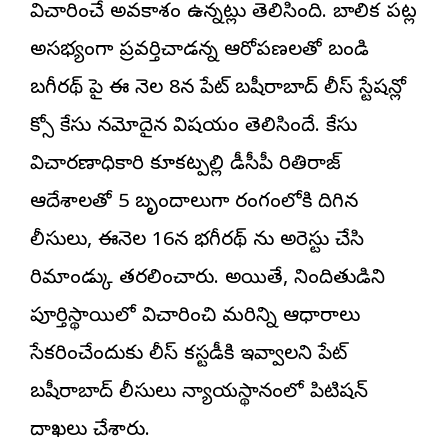
విచారించే అవకాశం ఉన్నట్లు తెలిసింది. బాలిక పట్ల
అసభ్యంగా ప్రవర్తిచాడన్న ఆరోపణలతో బండి
బగీరథ్ పై ఈ నెల 8న పేట్ బషీరాబాద్ పోలీస్ స్టేషన్లో
పోక్సో కేసు నమోదైన విషయం తెలిసిందే. కేసు
విచారణాధికారి కూకట్పల్లి డీసీపీ రితిరాజ్
ఆదేశాలతో 5 బృందాలుగా రంగంలోకి దిగిన
పోలీసులు, ఈనెల 16న భగీరథ్ ను అరెస్టు చేసి
రిమాండ్కు తరలించారు. అయితే, నిందితుడిని
పూర్తిస్థాయిలో విచారించి మరిన్ని ఆధారాలు
సేకరించేందుకు పోలీస్ కస్టడీకి ఇవ్వాలని పేట్
బషీరాబాద్ పోలీసులు న్యాయస్థానంలో పిటిషన్
దాఖలు చేశారు.