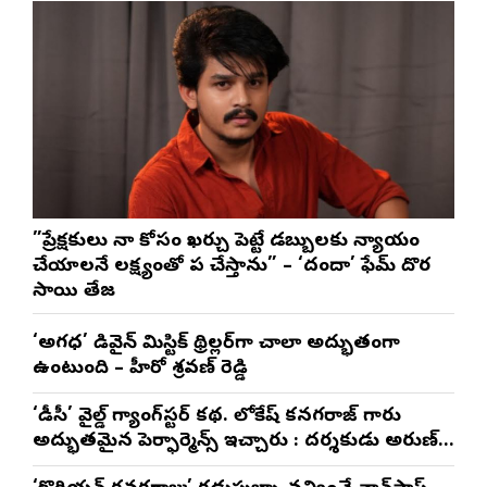
”ప్రేక్షకులు నా కోసం ఖర్చు పెట్టే డబ్బులకు న్యాయం
చేయాలనే లక్ష్యంతో పని చేస్తాను” – ‘దందా’ ఫేమ్ దొర
సాయి తేజ
‘అగధ’ డివైన్ మిస్టిక్ థ్రిల్లర్‌గా చాలా అద్భుతంగా
ఉంటుంది – హీరో శ్రవణ్ రెడ్డి
‘డీసీ’ వైల్డ్ గ్యాంగ్‌స్టర్ కథ. లోకేష్ కనగరాజ్ గారు
అద్భుతమైన పెర్ఫార్మెన్స్ ఇచ్చారు : దర్శకుడు అరుణ్
మాథేశ్వరన్