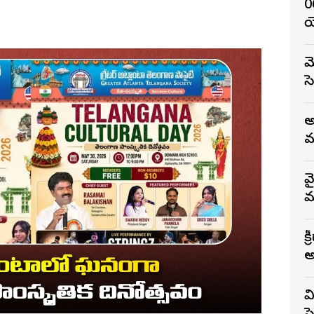
0
య
మ
స
అ
మ
వ
మ
స
క
వ