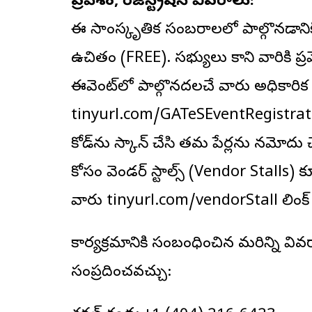
ప్రవేశం, రిజిస్ట్రేషన్ వివరాలు:
ఈ సాంస్కృతిక సంబరాలలో పాల్గొనడానికి గ
ఉచితం (FREE). సభ్యులు కాని వారికి ప్
ఈవెంట్‌లో పాల్గొనదలచే వారు అధికారిక ఆ
tinyurl.com/GATeSEventRegistration 
కోడ్‌ను స్కాన్ చేసి తమ పేర్లను నమోదు 
కోసం వెండర్ స్టాల్స్ (Vendor Stalls
వారు tinyurl.com/vendorStall లింక్ ద్
కార్యక్రమానికి సంబంధించిన మరిన్ని వివ
సంప్రదించవచ్చు: