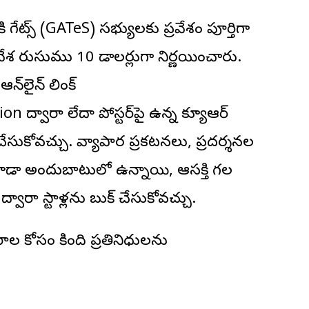
ేట్స్ (GATeS) సభ్యులకు ప్రవేశం పూర్తిగా
రవేశ రుసుము 10 డాలర్లుగా నిర్ణయించారు.
న్‌లైన్ లింక్
ద్వారా లేదా పోస్టర్‌పై ఉన్న క్యూఆర్
చేసుకోవచ్చు. వ్యాపార ప్రకటనలు, ప్రదర్శనల
) కూడా అందుబాటులో ఉన్నాయి, ఆసక్తి గల
వారా స్టాళ్లను బుక్ చేసుకోవచ్చు.
రాల కోసం కింది ప్రతినిధులను