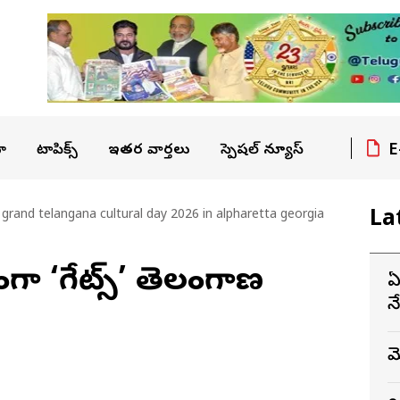
E
ా
టాపిక్స్
ఇతర వార్తలు
స్పెషల్ న్యూస్
La
grand telangana cultural day 2026 in alpharetta georgia
గా ‘గేట్స్’ తెలంగాణ
ఏ
న
మ