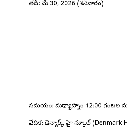
తేదీ: మే 30, 2026 (శనివారం)
సమయం: మధ్యాహ్నం 12:00 గంటల నుండ
వేదిక: డెన్మార్క్ హై స్కూల్ (Denmark H