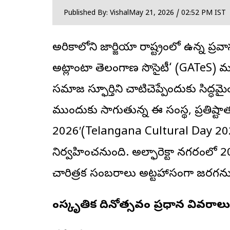
Published By: Vishal
May 21, 2026 / 02:52 PM IST
అమెరికాలోని జార్జియా రాష్ట్రంలో ఉన్న ప్ర
అట్లాంటా
తెలంగాణ సొసైటీ
‘ (GATeS) మ
సమాజ స్ఫూర్తిని చాటిచెప్పేందుకు సిద్ధ
ముందుకు సాగుతున్న ఈ సంస్థ, ప్రతిష్టా
2026′(Telangana Cultural Day 20
నిర్వహించనుంది. అల్ఫారెక్టా నగరంలో
చారిత్రక సంబరాలు అట్టహాసంగా జరగను
సాంస్కృతిక దినోత్సవం ప్రధాన వివరాలు