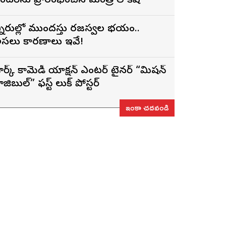
ెంటర్‌ను ప్రారంభించిన మంత్రి లోకేష్
ిన్నారుల్లో ముందస్తు రజస్వల భయం..
సలు కారణాలు ఇవే!
ార్క్ కామెడీ యాక్షన్ ఎంటర్ టైనర్ “మిషన్
ాజిబుల్” ఫస్ట్ లుక్ పోస్టర్
ఇంకా చదవండి