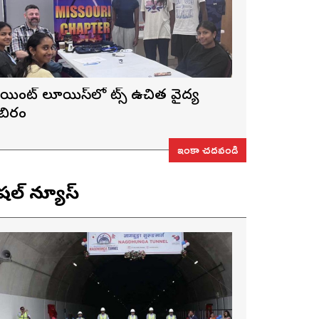
ెయింట్ లూయిస్‌లో నాట్స్ ఉచిత వైద్య
ిబిరం
ఇంకా చదవండి
ెషల్ న్యూస్