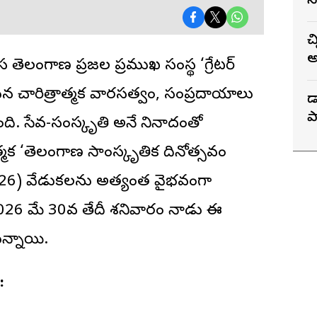
స
చ
అ
వాస తెలంగాణ ప్రజల ప్రముఖ సంస్థ ‘గ్రేటర్
న చారిత్రాత్మక వారసత్వం, సంప్రదాయాలు
డ
ప
మైంది. సేవ-సంస్కృతి అనే నినాదంతో
త్మక ‘తెలంగాణ సాంస్కృతిక దినోత్సవం
26) వేడుకలను అత్యంత వైభవంగా
 2026 మే 30వ తేదీ శనివారం నాడు ఈ
న్నాయి.
: