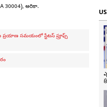
GA 30004), అమెరికా.
USA
లకు ప్రయాణ సమయంలో స్టేటస్ ప్రూఫ్స్
ిరం
ఎ
ప
త