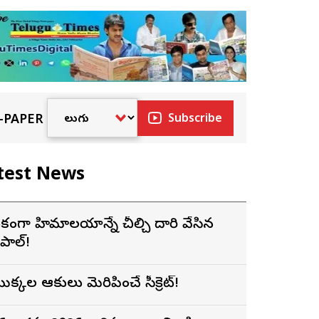
-PAPER
Subscribe
test News
కంగా హిమాలయాన్నే చీల్చి దారి వేసిన
ేపాల్!
ొక్కల ఆకులు మెరిపించే సీక్రెట్!