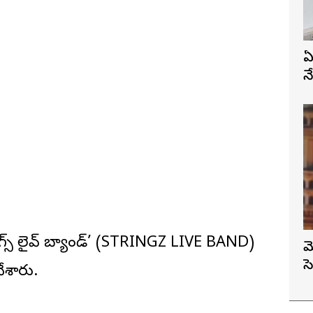
ఏ
న
్స్ లైవ్ బ్యాండ్’ (STRINGZ LIVE BAND)
మ
స
చేశారు.