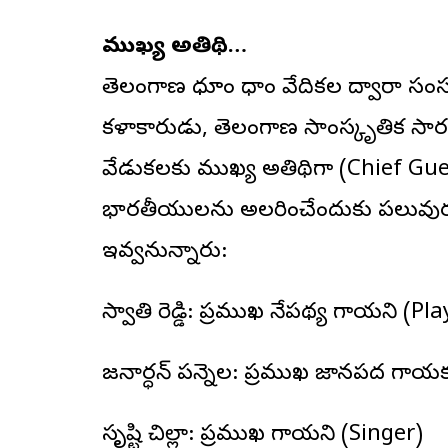
ముఖ్య అతిథి…
తెలంగాణ ధూం ధాం వేదికల ద్వారా సంస్క
కళాకారుడు, తెలంగాణ సాంస్కృతిక సార
వేడుకలకు ముఖ్య అతిథిగా (Chief Guest
భారతీయులను అలరించేందుకు పలువురు ప
ఇవ్వనున్నారు:
స్వాతి రెడ్డి: ప్రముఖ నేపథ్య గాయని (P
జనార్ధన్ పన్నెల: ప్రముఖ జానపద గాయ
సృష్టి చిల్లా: ప్రముఖ గాయని (Singer)