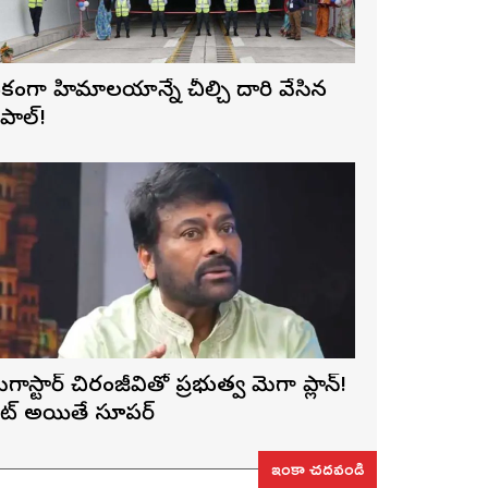
కంగా హిమాలయాన్నే చీల్చి దారి వేసిన
ేపాల్!
ెగాస్టార్ చిరంజీవితో ప్రభుత్వ మెగా ప్లాన్!
ెట్ అయితే సూపర్
ఇంకా చదవండి