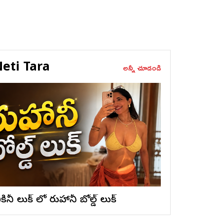
eti Tara
అన్నీ చూడండి
ికినీ లుక్ లో రుహానీ బోల్డ్ లుక్