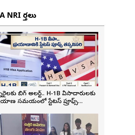
 NRI వార్తలు
న్నారైలకు బిగ్ అలర్ట్.. H-1B వీసాదారులకు
్రయాణ సమయంలో స్టేటస్ ప్రూఫ్స్
ప్పనిసరి..!