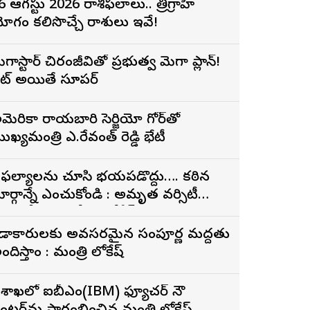
6 ఆగస్టు 2026 రాశిఫలాలు.. త్రిగ్రాహి
ోగం కలిసొచ్చే రాశులు ఇవే!
ెగాస్టార్ చిరంజీవితో ప్రభుత్వ మెగా ప్లాన్!
ెట్ అయితే సూపర్
మెరికా రాయబారి సెర్జియో గోర్‌తో
ుఖ్యమంత్రి ఎ.రేవంత్ రెడ్డి భేటీ
ైఫల్యాలను చూసి భయపడొద్దు…. కఠిన
ార్గాన్నే ఎంచుకోండి : అమృత వర్సిటీ
్నాతకోత్సవంలో నారా లోకేశ్
్రీడాకారులకు అవసరమైన సంపూర్ణ మద్దతు
అందిస్తాం : మంత్రి లోకేష్
ిశాఖలో ఐబీఎం(IBM) ఫ్యూచర్ నౌ