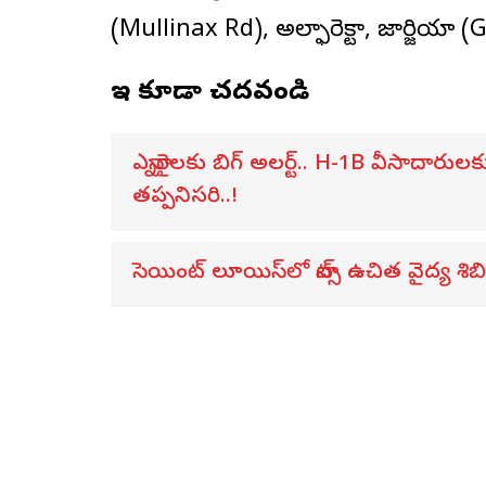
(Mullinax Rd), అల్ఫారెక్టా, జార్జియా (
ఇవి కూడా చదవండి
ఎన్నారైలకు బిగ్ అలర్ట్.. H-1B వీసాదారు
తప్పనిసరి..!
సెయింట్ లూయిస్‌లో నాట్స్ ఉచిత వైద్య శిబ