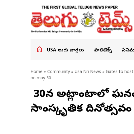
USA తెలుగు వార్తలు
పాలిటిక్స్
సినిమ
Home
»
Community
»
Usa Nri News
» Gates to host 
on may 30
మే 30న అట్లాంటాలో ఘనం
సాంస్కృతిక దినోత్సవం