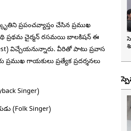
ృతిని ప్రపంచవ్యాప్తం చేసిన ప్రముఖ
థి ప్రథమ చైర్మన్ రసమయి బాలకిషన్ ఈ
స
శ
) విచ్చేయనున్నారు. వీరితో పాటు ప్రవాస
్రముఖ గాయకులు ప్రత్యేక ప్రదర్శనలు
స్ప
layback Singer)
కుడు (Folk Singer)