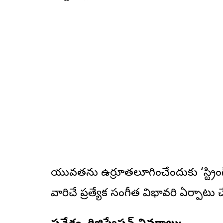
యువతను ఉర్రూతలూగించేందుకు ‘స్ట్రింగ
వారిచే ప్రత్యేక సంగీత విభావరి ఏర్పాటు 