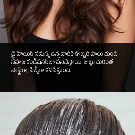
డ్రై హెయిర్ సమస్య ఉన్నవారికి కొబ్బరి పాలు మంచి
సహజ కండీషనర్‌లా పనిచేస్తాయి. జుట్టు మరింత
సాఫ్ట్‌గా, సిల్కీగా కనిపిస్తుంది.