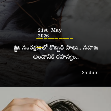
21st May
__________
2026
__
జుట్టు సంరక్షణలో కొబ్బరి పాలు.. సహజ
అందానికి రహస్యం..
- Saidulu