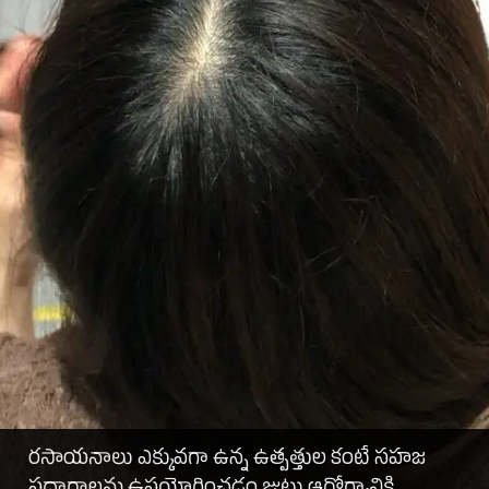
రసాయనాలు ఎక్కువగా ఉన్న ఉత్పత్తుల కంటే సహజ