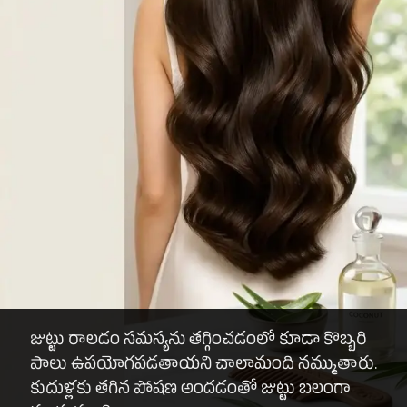
జుట్టు రాలడం సమస్యను తగ్గించడంలో కూడా కొబ్బరి
పాలు ఉపయోగపడతాయని చాలామంది నమ్ముతారు.
కుదుళ్లకు తగిన పోషణ అందడంతో జుట్టు బలంగా