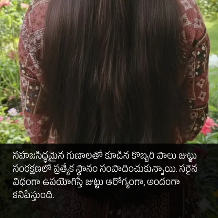
సహజసిద్ధమైన గుణాలతో కూడిన కొబ్బరి పాలు జుట్టు
సంరక్షణలో ప్రత్యేక స్థానం సంపాదించుకున్నాయి. సరైన
విధంగా ఉపయోగిస్తే జుట్టు ఆరోగ్యంగా, అందంగా
కనిపిస్తుంది.