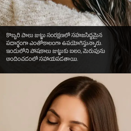
కొబ్బరి పాలు జుట్టు సంరక్షణలో సహజసిద్ధమైన
పదార్థంగా ఎంతోకాలంగా ఉపయోగిస్తున్నారు.
ఇందులోని పోషకాలు జుట్టుకు బలం, మెరుపును
అందించడంలో సహాయపడతాయి.