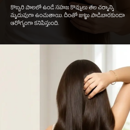
కొబ్బరి పాలలో ఉండే సహజ కొవ్వులు తల చర్మాన్ని
మృదువుగా ఉంచుతాయి. దీంతో జుట్టు పొడిబారకుండా
ఆరోగ్యంగా కనిపిస్తుంది.