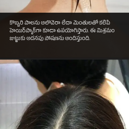
కొబ్బరి పాలను అలొవెరా లేదా మెంతులతో కలిపి
హెయిర్‌ప్యాక్‌గా కూడా ఉపయోగిస్తారు. ఈ మిశ్రమం
జుట్టుకు అదనపు పోషణను అందిస్తుంది.