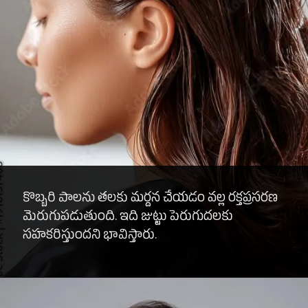
కొబ్బరి పాలను తలకు మర్దన చేయడం వల్ల రక్తప్రసరణ
మెరుగుపడుతుంది. ఇది జుట్టు పెరుగుదలకు
సహకరిస్తుందని భావిస్తారు.