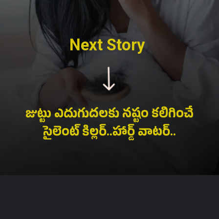
Next Story
జుట్టు ఎదుగుదలకు నష్టం కలిగించే
సైలెంట్ కిల్లర్..హార్డ్ వాటర్..