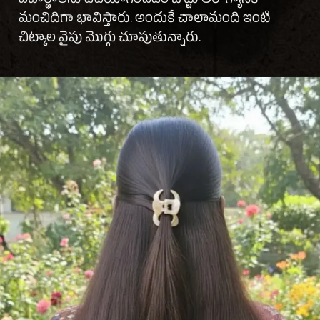
పదార్థాలను ఉపయోగించడం జుట్టు ఆరోగ్యానికి
మంచిదిగా భావిస్తారు. అందుకే చాలామంది ఇంటి
చిట్కాల వైపు మొగ్గు చూపుతున్నారు.