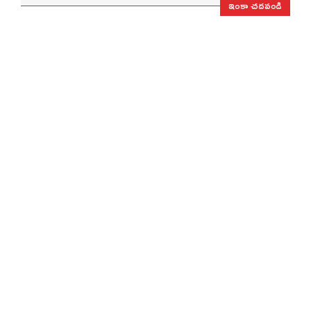
ఇంకా చదవండి