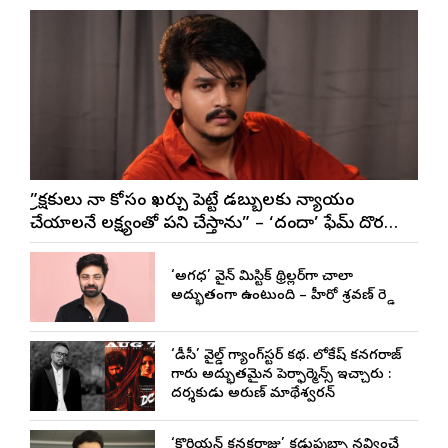
”ప్రేక్షకులు నా కోసం ఖర్చు పెట్టే డబ్బులకు న్యాయం
చేయాలనే లక్ష్యంతో పని చేస్తాను” – ‘దందా’ ఫేమ్ దొర
సాయి తేజ
‘అగధ’ డివైన్ మిస్టిక్ థ్రిల్లర్‌గా చాలా
అద్భుతంగా ఉంటుంది – హీరో శ్రవణ్ రెడ్డి
‘డీసీ’ వైల్డ్ గ్యాంగ్‌స్టర్ కథ. లోకేష్ కనగరాజ్
గారు అద్భుతమైన పెర్ఫార్మెన్స్ ఇచ్చారు :
దర్శకుడు అరుణ్ మాథేశ్వరన్
‘కొరియన్ కనకరాజు’ కడుపుబ్బా నవ్వించే