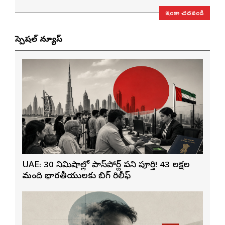
ఇంకా చదవండి
స్పెషల్ న్యూస్
UAE: 30 నిమిషాల్లో పాస్‌పోర్ట్ పని పూర్తి! 43 లక్షల
మంది భారతీయులకు బిగ్ రిలీఫ్