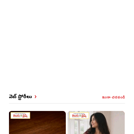
ఇంకా చదవండి
వెబ్ స్టోరీలు