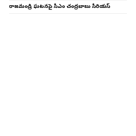
రాజమండ్రి ఘటనపై సీఎం చంద్రబాబు సీరియస్