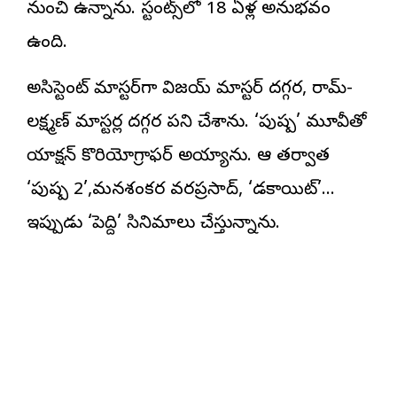
నుంచి ఉన్నాను. స్టంట్స్‌లో 18 ఏళ్ల అనుభవం
ఉంది.
అసిస్టెంట్ మాస్టర్‌గా విజయ్ మాస్టర్ దగ్గర, రామ్-
లక్ష్మణ్ మాస్టర్ల దగ్గర పని చేశాను. ‘పుష్ప’ మూవీతో
యాక్షన్ కొరియోగ్రాఫర్ అయ్యాను. ఆ తర్వాత
‘పుష్ప 2’,మనశంకర వరప్రసాద్, ‘డకాయిట్’…
ఇప్పుడు ‘పెద్ది’ సినిమాలు చేస్తున్నాను.