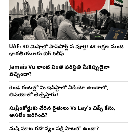
UAE: 30 నిమిషాల్లో పాస్‌పోర్ట్ పని పూర్తి! 43 లక్షల మంది
భారతీయులకు బిగ్ రిలీఫ్
Jamais Vu లాంటి వింత పరిస్థితి మీకెప్పుడైనా
వచ్చిందా?
రెండే గంటల్లో మీ ఇన్‌స్టాలో వీడియో ఉంచాలో,
తీసేయాలో తేల్చేస్తారు!
సుప్రీంకోర్టుకు చేరిన రైతులు Vs Lay’s చిప్స్‌ కేసు,
అసలేం జరిగింది?
మనిషి మాట రహస్యం పక్షి పాటలో ఉందా?