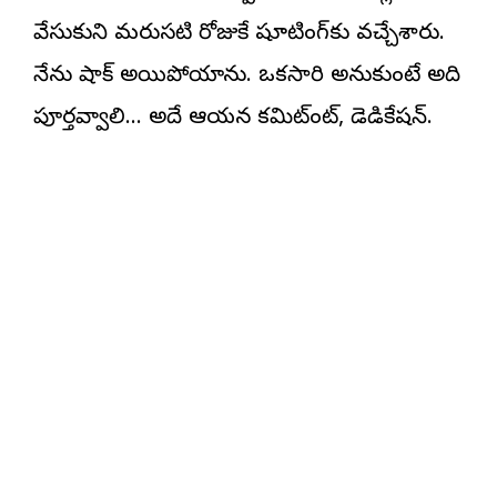
వేసుకుని మరుసటి రోజుకే షూటింగ్‌కు వచ్చేశారు.
నేను షాక్ అయిపోయాను. ఒకసారి అనుకుంటే అది
పూర్తవ్వాలి… అదే ఆయన కమిట్‌మెంట్, డెడికేషన్.