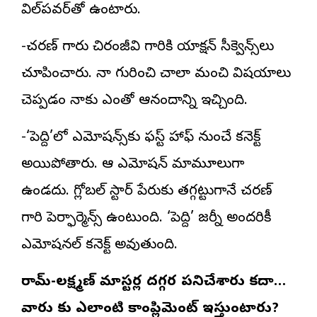
విల్‌పవర్‌తో ఉంటారు.
-చరణ్ గారు చిరంజీవి గారికి యాక్షన్ సీక్వెన్స్‌లు
చూపించారు. నా గురించి చాలా మంచి విషయాలు
చెప్పడం నాకు ఎంతో ఆనందాన్ని ఇచ్చింది.
-‘పెద్ది’లో ఎమోషన్స్‌కు ఫస్ట్ హాఫ్ నుంచే కనెక్ట్
అయిపోతారు. ఆ ఎమోషన్ మామూలుగా
ఉండదు. గ్లోబల్ స్టార్ పేరుకు తగ్గట్టుగానే చరణ్
గారి పెర్ఫార్మెన్స్ ఉంటుంది. ‘పెద్ది’ జర్నీ అందరికీ
ఎమోషనల్ కనెక్ట్ అవుతుంది.
రామ్-లక్ష్మణ్ మాస్టర్ల దగ్గర పనిచేశారు కదా…
వారు మీకు ఎలాంటి కాంప్లిమెంట్ ఇస్తుంటారు?