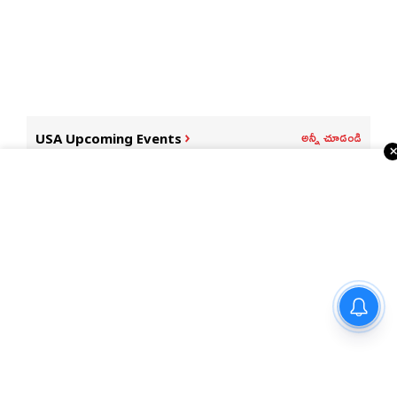
అన్నీ చూడండి
USA Upcoming Events
సైబర్ మోసాలు, డిజిటల్ అరెస్టులపై
సుప్రీంకోర్టు కొరడా.. ఆర్‌బీఐకి కీలక
ఆదేశాలు
్
‘సిలికానాంధ్ర’ రజతోత్సవ
19వ ఆటా మహాసభలలో
19వ
సంబరాలు…కుంభ హారతి
సతీశ్ రామసహాయం రెడ్డి
మహిళ
మేళా’
ప్రత్యేకం
ప్రత్యేక లైవ్ షో
‘ఉమె