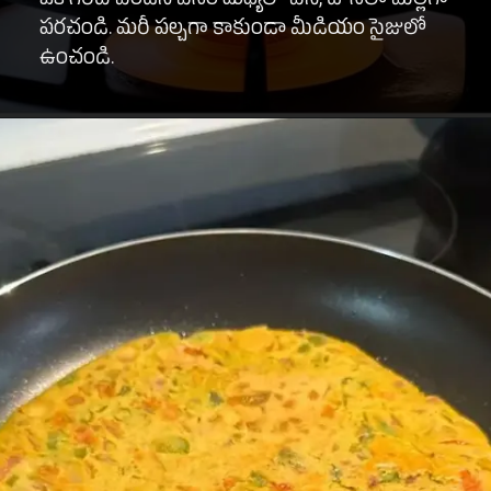
ఒక గరిటె పిండిని పెనం మధ్యలో వేసి, దోసలా మెల్లగా
పరచండి. మరీ పల్చగా కాకుండా మీడియం సైజులో
ఉంచండి.