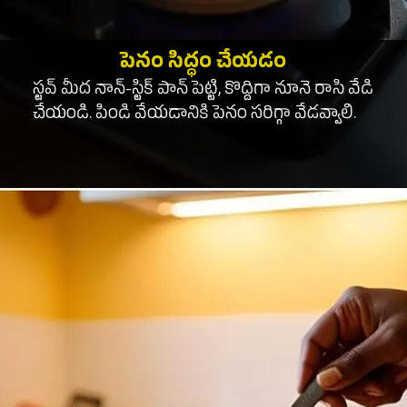
పెనం సిద్ధం చేయడం
స్టవ్ మీద నాన్-స్టిక్ పాన్ పెట్టి, కొద్దిగా నూనె రాసి వేడి
చేయండి. పిండి వేయడానికి పెనం సరిగ్గా వేడవ్వాలి.