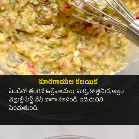
కూరగాయల కలయిక
పిండిలో తరిగిన ఉల్లిపాయలు, మిర్చి, కొత్తిమీర, అల్లం
వెల్లుల్లి పేస్ట్ వేసి బాగా కలపండి. ఇది రుచిని
పెంచుతుంది.