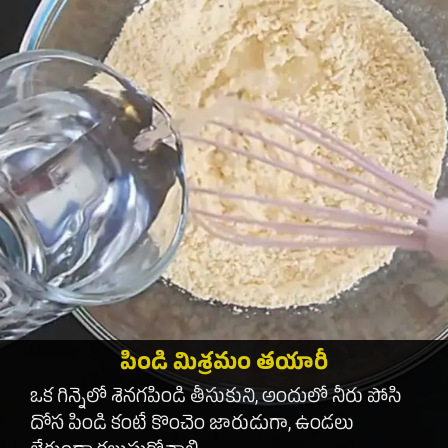
పిండి మిశ్రమం తయారీ
ఒక గిన్నెలో శెనగపిండి తీసుకుని, అందులో నీరు పోసి
దోస పిండి కంటే కొంచెం జారుడుగా, ఉండలు