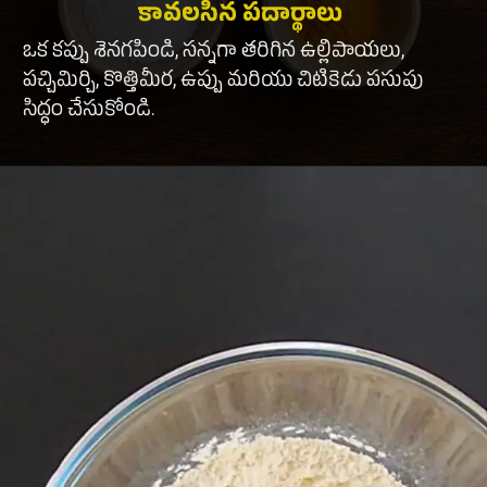
కావలసిన పదార్థాలు
ఒక కప్పు శెనగపిండి, సన్నగా తరిగిన ఉల్లిపాయలు,
పచ్చిమిర్చి, కొత్తిమీర, ఉప్పు మరియు చిటికెడు పసుపు
సిద్ధం చేసుకోండి.