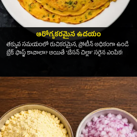
ఆరోగ్యకరమైన ఉదయం
తక్కువ సమయంలో రుచికరమైన, ప్రోటీన్ అధికంగా ఉండే
బ్రేక్ ఫాస్ట్ కావాలా? అయితే 'బేసన్ చిల్లా' సరైన ఎంపిక!