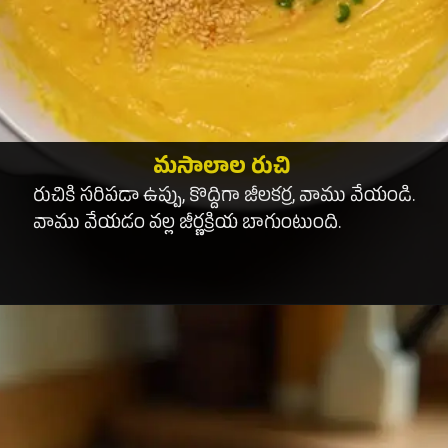
మసాలాల రుచి
రుచికి సరిపడా ఉప్పు, కొద్దిగా జీలకర్ర, వాము వేయండి.
వాము వేయడం వల్ల జీర్ణక్రియ బాగుంటుంది.