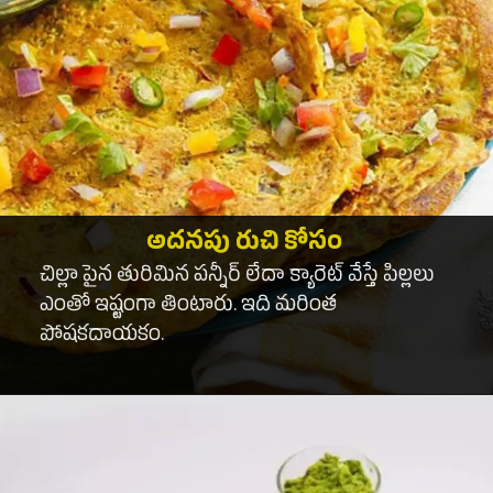
అదనపు రుచి కోసం
చిల్లా పైన తురిమిన పన్నీర్ లేదా క్యారెట్ వేస్తే పిల్లలు
ఎంతో ఇష్టంగా తింటారు. ఇది మరింత
పోషకదాయకం.