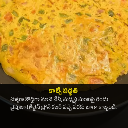
కాల్చే పద్ధతి
చుట్టూ కొద్దిగా నూనె వేసి, మధ్యస్థ మంటపై రెండు
వైపులా గోల్డెన్ బ్రౌన్ కలర్ వచ్చే వరకు బాగా కాల్చండి.