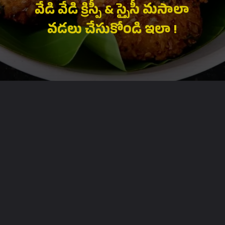
వేడి వేడి క్రిస్పీ & స్పైసీ మసాలా
వడలు చేసుకోండి ఇలా !