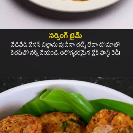
సర్వింగ్ టైమ్
వేడివేడి బేసన్ చిల్లాను పుదీనా చట్నీ లేదా టొమాటో
కెచప్‌తో సర్వ్ చేయండి. ఆరోగ్యకరమైన బ్రేక్ ఫాస్ట్ రెడీ!