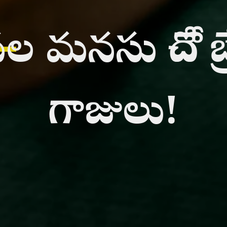
_
మనసు దోచే బ్రే
గాజులు!