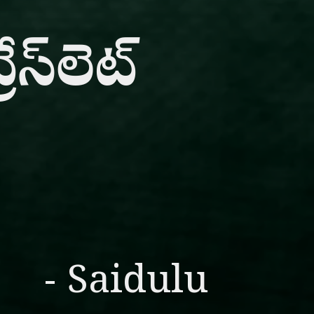
స్‌లెట్
- Saidulu