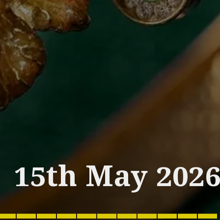
15th May 202
___________