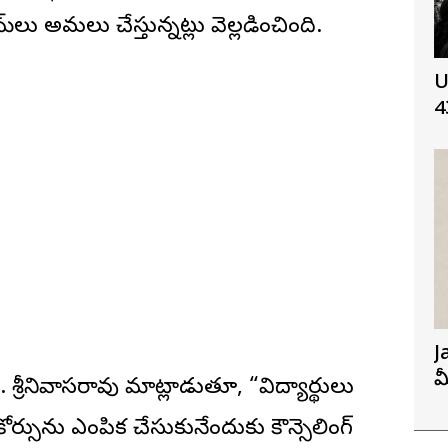
్రామ్‌లు అమలు చేస్తున్నట్లు వెల్లడించింది.
U
4
J
మ
జె. శ్రీనివాసరావు మాట్లాడుతూ, “విద్యార్థులు
ర్సును ఎంపిక చేసుకునేందుకు కౌన్సెలింగ్