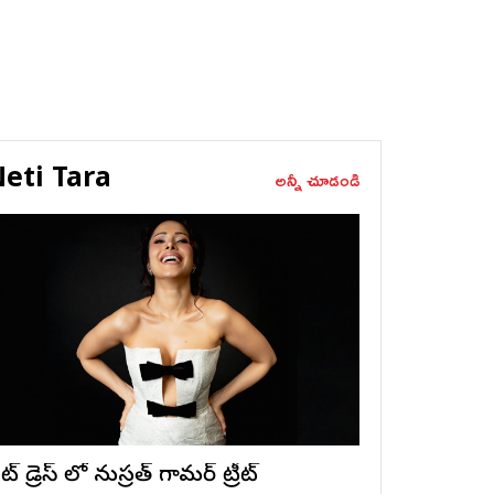
eti Tara
అన్నీ చూడండి
ట్ డ్రెస్ లో నుస్ర‌త్ గ్లామ‌ర్ ట్రీట్