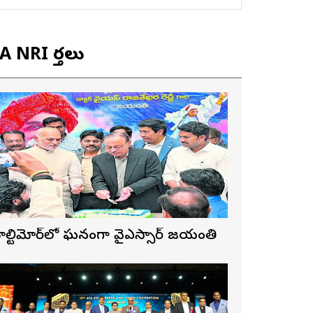
 NRI వార్తలు
ాల్టిమోర్‌లో ఘనంగా వైఎస్సార్‌ జయంతి