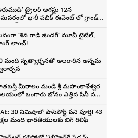
ిగ్గెస్ట్ ఓపెనింగ్‌గా నిలిచిన ‘కొరియన్
నకరాజు’
ఇరుముడి’ ట్రైలర్ ఆగస్టు 12న
ీమవరంలో భారీ పబ్లిక్ ఈవెంట్ లో గ్రాండ్
ా లాంచ్
నంగా ‘శివ గాడి జింద‌గీ’ మూవీ టైటిల్,
ాంగ్ లాంచ్!
0 మంది నృత్యార్చనతో అలరారిన అన్నమ
్వరార్చన
ాతబస్తీ మీరాలం మండి శ్రీ మహంకాళేశ్వర
లయంలో బంగారు బోనం ఎత్తిన సినీ నటి,
ిర్మాత నిహారిక కొణిదెల
AE: 30 నిమిషాల్లో పాస్‌పోర్ట్ పని పూర్తి! 43
క్షల మంది భారతీయులకు బిగ్ రిలీఫ్