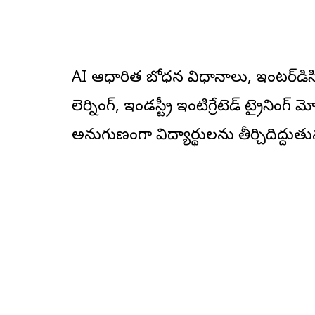
AI ఆధారిత బోధన విధానాలు, ఇంటర్‌డిసిప
లెర్నింగ్, ఇండస్ట్రీ ఇంటిగ్రేటెడ్ ట్రైనిం
అనుగుణంగా విద్యార్థులను తీర్చిదిద్దుతున