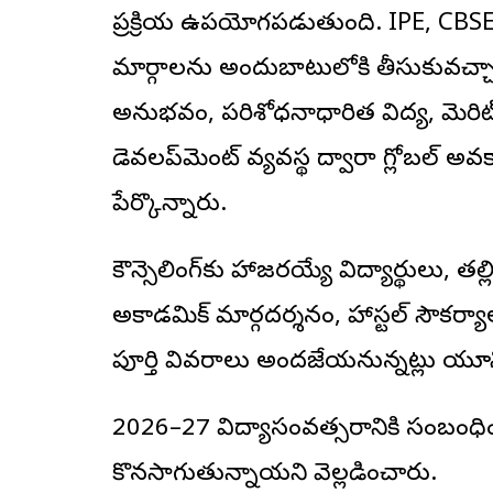
ప్రక్రియ ఉపయోగపడుతుంది. IPE, CBSE, 
మార్గాలను అందుబాటులోకి తీసుకువచ్చ
అనుభవం, పరిశోధనాధారిత విద్య, మెరిట్ స
డెవలప్‌మెంట్ వ్యవస్థ ద్వారా గ్లోబల్ అవకా
పేర్కొన్నారు.
కౌన్సెలింగ్‌కు హాజరయ్యే విద్యార్థులు, తల్
అకాడమిక్ మార్గదర్శనం, హాస్టల్ సౌకర్యాలు
పూర్తి వివరాలు అందజేయనున్నట్లు యూని
2026–27 విద్యాసంవత్సరానికి సంబంధించి 
కొనసాగుతున్నాయని వెల్లడించారు.