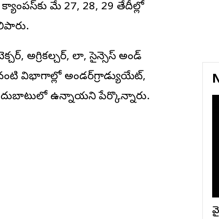
్యాంపస్‌కు మే 27, 28, 29 తేదీల్లో
లిపారు.
క్చర్, అగ్రికల్చర్, లా, సైన్సెస్ అండ్
ంటి విభాగాల్లో అండర్‌గ్రాడ్యుయేట్,
N
ు అందుబాటులో ఉన్నాయని పేర్కొన్నారు.
వై