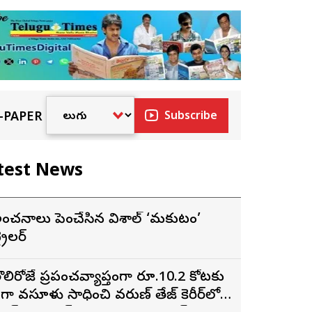
-PAPER
Subscribe
test News
ంచనాలు పెంచేసిన విశాల్ ‘మకుటం’
్రైలర్
ొలిరోజే ప్రపంచవ్యాప్తంగా రూ.10.2 కోట్లకు
ైగా వసూళ్లు సాధించి వరుణ్ తేజ్ కెరీర్‌లోనే