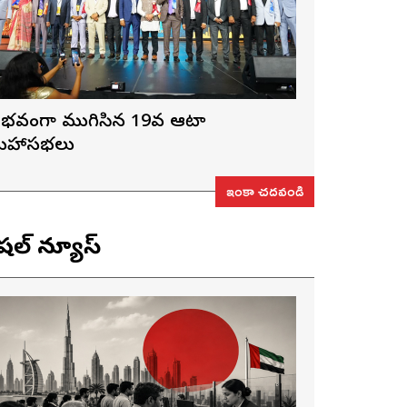
ైభవంగా ముగిసిన 19వ ఆటా
హాసభలు
ఇంకా చదవండి
ెషల్ న్యూస్