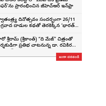
ీహెచ్ఆర్ కల్లిస్టోలో ‘2బీహెచ్‌కే ఫ్రీడమ్
ఫర్’ను ప్రారంభించిన జీహెచ్ఆర్ ఇన్‌ఫ్రా
్వాతంత్ర్య దినోత్సవం సందర్భంగా 26/11
గ్రవాద దాడుల కథతో తెరకెక్కిన ‘భారత్
ాగ్య విధాత’
ీరో శ్రీరామ్ (శ్రీకాంత్) “ది మేజ్” చిత్రంతో
ర్శకుడిగా ప్రతిభ చాటనున్న డా. రవికిరణ్
డలాయ్
ఇంకా చదవండి