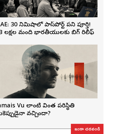
AE: 30 నిమిషాల్లో పాస్‌పోర్ట్ పని పూర్తి!
3 లక్షల మంది భారతీయులకు బిగ్ రిలీఫ్
amais Vu లాంటి వింత పరిస్థితి
ీకెప్పుడైనా వచ్చిందా?
ఇంకా చదవండి