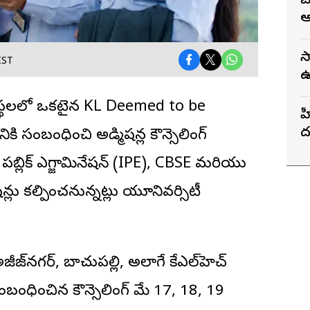
జ
ఆ
స
IST
ఉ
భ
యాసంస్థలలో ఒకటైన KL Deemed to be
హ
ద
 సంబంధించి అడ్మిషన్ల కౌన్సెలింగ్
గ
్ పబ్లిక్ ఎగ్జామినేషన్ (IPE), CBSE మరియు
షన్లు కల్పించనున్నట్లు యూనివర్సిటీ
జీజ్‌నగర్, బాచుపల్లి, అలాగే కేఎల్‌హెచ్
 సంబంధించిన కౌన్సెలింగ్ మే 17, 18, 19