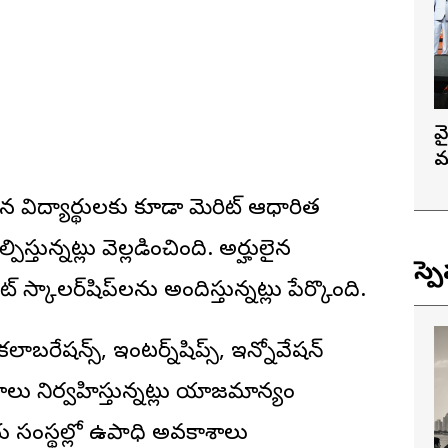
వ
మ
ిన విద్యార్థులకు కూడా మెరిట్ ఆధారిత
స్తున్నట్లు వెల్లడించింది. అర్హులైన
స్ప
 స్కాలర్‌షిప్‌లను అందిస్తున్నట్లు పేర్కొంది.
ీ కలాబరేషన్స్, ఇంటర్న్‌షిప్స్, ఇన్నోవేషన్
్యక్రమాలు నిర్వహిస్తున్నట్లు యాజమాన్యం
య సంస్థల్లో ఉపాధి అవకాశాలు