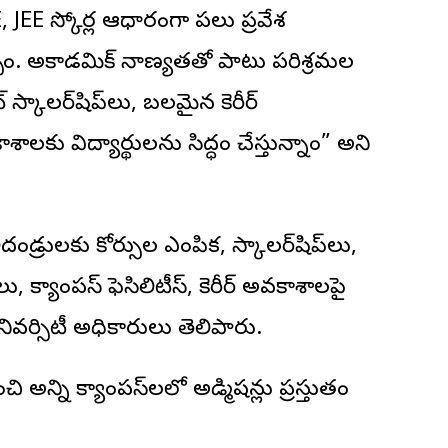
JEE స్కోర్ల ఆధారంగా పలు ప్రవేశ
ాం. అకాడమిక్ నాణ్యతతో పాటు పరిశ్రమల
్కాలర్‌షిప్‌లు, బలమైన కెరీర్
శాలకు విద్యార్థులను సిద్ధం చేస్తున్నాం” అని
లిదండ్రులకు కోర్సుల ఎంపిక, స్కాలర్‌షిప్‌లు,
, క్యాంపస్ ఫెసిలిటీస్, కెరీర్ అవకాశాలపై
వర్సిటీ అధికారులు తెలిపారు.
అన్ని క్యాంపస్‌లలో అడ్మిషన్లు ప్రస్తుతం