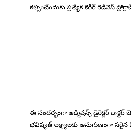
కల్పించేందుకు ప్రత్యేక కెరీర్ రెడీనెస్ ప్రోగ
ఈ సందర్భంగా అడ్మిషన్స్ డైరెక్టర్ డాక్టర్ 
భవిష్యత్ లక్ష్యాలకు అనుగుణంగా సరైన కో