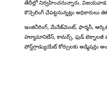
తేదీల్లో నిర్వహించనున్నారు. విజయవాడ క
కౌన్సెలింగ్ చేపట్టనున్నట్లు అధికారులు తె
ఇంజినీరింగ్, మేనేజ్‌మెంట్, ఫార్మసీ, ఆర్కిటె
హ్యూమానిటీస్, కామర్స్, ఫుడ్ టెక్నాలజీ వ
పోస్ట్‌గ్రాడ్యుయేట్ కోర్సులకు అడ్మిషన్ల