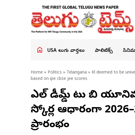
USA తెలుగు వార్తలు
పాలిటిక్స్
సినిమ
Home
»
Politics
»
Telangana
» Kl deemed to be unive
based on ipe cbse jee scores
కేఎల్ డీమ్డ్ టు బి యూని
స్కోర్ల ఆధారంగా 2026–27
ప్రారంభం