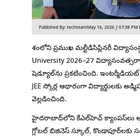
Published By: techteam
May 16, 2026 / 07:38 PM 
దేశంలోని ప్రముఖ మల్టీడిసిప్లినరీ విద్
University 2026–27 విద్యాసంవత్సరానికి
షెడ్యూల్‌ను ప్రకటించింది. ఇంటర్మీడియట
JEE స్కోర్ల ఆధారంగా విద్యార్థులకు అడ్మి
వెల్లడించింది.
హైదరాబాద్‌లోని కేఎల్‌హెచ్ క్యాంపస్‌లు అ
గ్లోబల్ బిజినెస్ స్కూల్, కొండాపూర్‌లకు