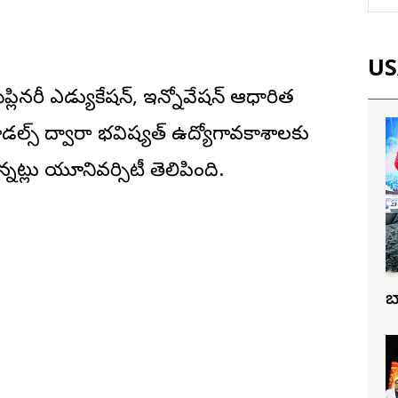
USA
్లినరీ ఎడ్యుకేషన్, ఇన్నోవేషన్ ఆధారిత
గ్ మోడల్స్ ద్వారా భవిష్యత్ ఉద్యోగావకాశాలకు
్నట్లు యూనివర్సిటీ తెలిపింది.
బ