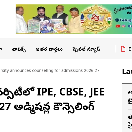
E
ా
టాపిక్స్
ఇతర వార్తలు
స్పెషల్ న్యూస్
La
rsity announces counselling for admissions 2026 27
వర్సిటీలో IPE, CBSE, JEE
అ
ట
 అడ్మిషన్ల కౌన్సెలింగ్
త
ప