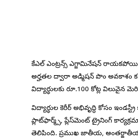
కేఎల్ ఎంట్రన్స్ ఎగ్జామినేషన్ రాయకపోయ
అర్హతల ద్వారా అడ్మిషన్ పొందే అవకాశం కల్పి
విద్యార్థులకు రూ.100 కోట్ల విలువైన మెరిట్
విద్యార్థుల కెరీర్ అభివృద్ధి కోసం ఇండస్ట్ర
ప్లాట్‌ఫార్మ్స్, ప్లేస్‌మెంట్ ట్రైనింగ్ కార
తెలిపింది. ప్రముఖ జాతీయ, అంతర్జాతీ