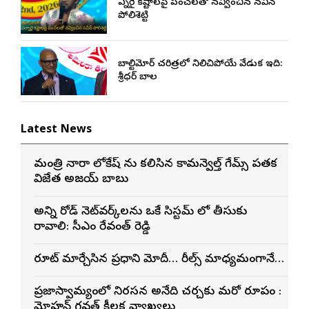
ఎన్నారై కష్టాలపై పంచ్‌లతో నవ్వించిన నవీన్
పోలిశెట్టి
బాల్టిమోర్ చరిత్రలో నిలిచిపోయే వేడుక ఇది:
శ్రీధర్ బానాల
Latest News
మంత్రి నారా లోకేష్ ను కలిసిన కామన్వెల్త్ గేమ్స్ పతక
విజేత అజయ్ బాబు
అన్ని రోడ్ నెట్‌వర్క్‌లను ఒకే సిస్టమ్ లో తీసుకు
రావాలి: సీఎం రేవంత్ రెడ్డి
రూట్ మార్చేసిన ప్రధాని మోదీ… రీల్స్ మాధ్యమంగానే…
ప్రజాస్వామ్యంలో నిరసన అనేది చర్చకు మరో రూపం :
మోహన్ భాగవత్ కీలక వ్యాఖ్యలు