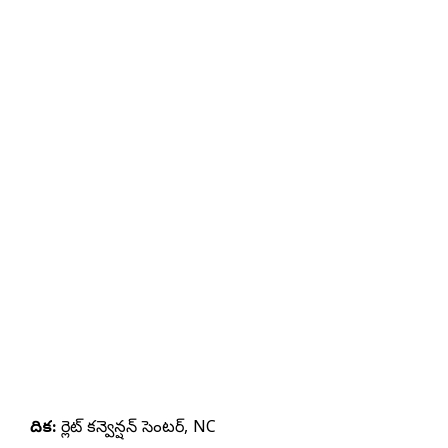
వేదిక:
షార్లెట్ కన్వెన్షన్ సెంటర్, NC