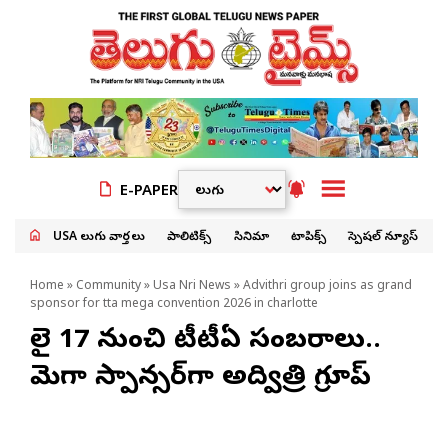
E-PAPER
USA తెలుగు వార్తలు
పాలిటిక్స్
సినిమా
టాపిక్స్
స్పెషల్ న్యూస్
Home
»
Community
»
Usa Nri News
» Advithri group joins as grand
sponsor for tta mega convention 2026 in charlotte
జూలై 17 నుంచి టీటీఏ సంబరాలు..
మెగా స్పాన్సర్‌గా అద్విత్రి గ్రూప్