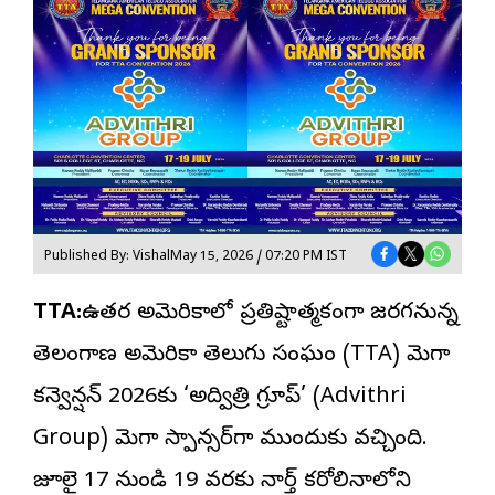
Published By: Vishal
May 15, 2026 / 07:20 PM IST
TTA:
ఉత్తర అమెరికాలో ప్రతిష్టాత్మకంగా జరగనున్న
తెలంగాణ అమెరికా
తెలుగు సంఘం
(TTA) మెగా
కన్వెన్షన్ 2026కు ‘అద్విత్రి గ్రూప్’ (Advithri
Group) మెగా స్పాన్సర్‌గా ముందుకు వచ్చింది.
జూలై 17 నుండి 19 వరకు నార్త్ కరోలినాలోని