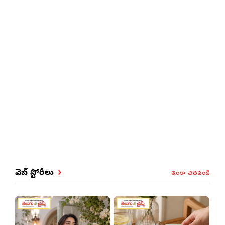
ఇంకా చదవండి
వెబ్ స్టోరీలు