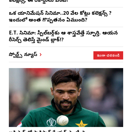
కలెక్షన్స్, ఈ రికార్డులు ఏంటి!
ఒక యానిమేషన్ సినిమా..20 వేల కోట్లు కలెక్షన్స్ ?
ఇందులో అంత గొప్పతనం ఏముంది?
E.T. సినిమా: స్పీల్‌బర్గ్‌కు ఆ శాస్త్రవేత్తే స్ఫూర్తి. ఆయన
రీసెర్చ్ తెలిస్తే మైండ్ బ్లాక్!?
ఇంకా చదవండి
స్పోర్ట్స్ న్యూస్