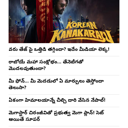
వరుణ్ తేజ్‌ పై ఒత్తిడి తగ్గిందా? ఇదేం మీడియా లెక్క!
రాబోయే మహా సంక్షోభం… తేనెటీగతో
మొదలవుతుందా?
మీ ఫోన్… మీ మెదడులో ఏ మార్పులు తెస్తోందా
తెలుసా?
ఏకంగా హిమాలయాన్నే చీల్చి దారి వేసిన నేపాల్!
మెగాస్టార్ చిరంజీవితో ప్రభుత్వ మెగా ప్లాన్! సెట్
అయితే సూపర్