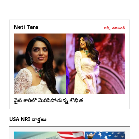
అన్నీ చూడండి
Neti Tara
వైట్ శారీలో మెరిసిపోతున్న శోభిత
USA NRI వార్తలు