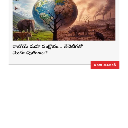
రాబోయే మహా సంక్షోభం… తేనెటీగతో
మొదలవుతుందా?
ఇంకా చదవండి