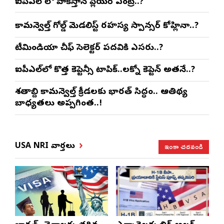
ఐపిఎల్ లో పాకిస్తాన్ ప్లేయర్ ఎంట్రీ..?
కామన్వెల్త్ గోల్డ్ మెడలిస్ట్ రహస్య స్పాన్సర్ కోహ్లినా..?
టీమిండియా చీఫ్ సెలెక్టర్ పదవికి ఎసరు..?
ఐపీఎల్‌లో కొత్త కెప్టెన్సీ టాపిక్..లక్నో కెప్టెన్ అతనే..?
శతాబ్ది కామన్వెల్త్ క్రీడలకు భారత్ సిద్ధం.. ఆతిథ్య
బాధ్యతలు అప్పగింత..!
ఇంకా చదవండి
USA NRI వార్తలు