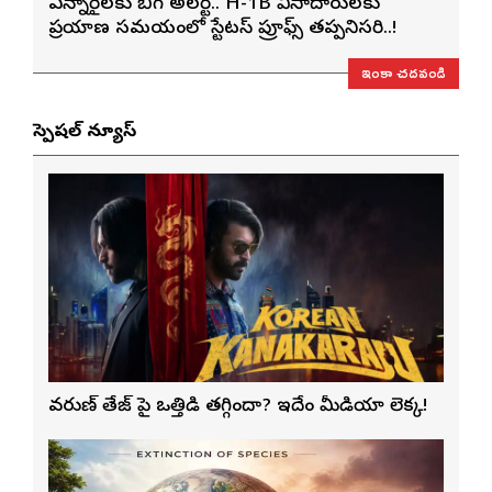
ఎన్నారైలకు బిగ్ అలర్ట్.. H-1B వీసాదారులకు
ప్రయాణ సమయంలో స్టేటస్ ప్రూఫ్స్ తప్పనిసరి..!
ఇంకా చదవండి
స్పెషల్ న్యూస్
వరుణ్ తేజ్‌ పై ఒత్తిడి తగ్గిందా? ఇదేం మీడియా లెక్క!