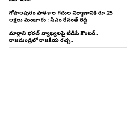
నివాళులు
గోపాల‌పురం పాఠ‌శాల గ‌దుల నిర్మాణానికి రూ.25
ల‌క్ష‌లు మంజూరు : సీఎం రేవంత్ రెడ్డి
మార్గాని భరత్ వ్యాఖ్యలపై టీడీపీ కౌంటర్..
రాజమండ్రిలో రాజకీయ రచ్చ..