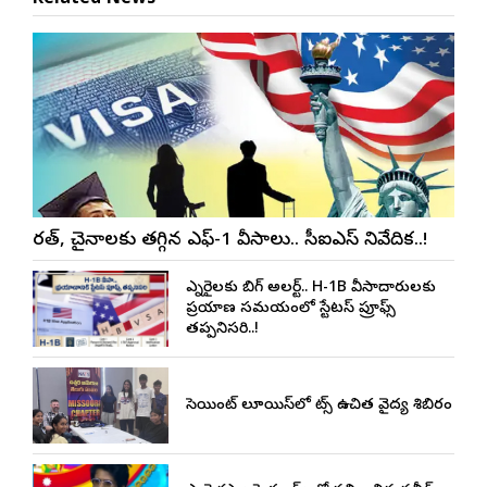
Related News
భారత్, చైనాలకు తగ్గిన ఎఫ్-1 వీసాలు.. సీఐఎస్ నివేదిక..!
ఎన్నారైలకు బిగ్ అలర్ట్.. H-1B వీసాదారులకు
ప్రయాణ సమయంలో స్టేటస్ ప్రూఫ్స్
తప్పనిసరి..!
సెయింట్ లూయిస్‌లో నాట్స్ ఉచిత వైద్య శిబిరం