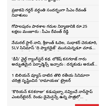
ప్రజాకవి గద్దర్‌ వర్ధంతి సందర్భంగా సీఎం రేవంత్‌
నివాళులు
గోపాల‌పురం పాఠ‌శాల గ‌దుల నిర్మాణానికి రూ.25
ల‌క్ష‌లు మంజూరు : సీఎం రేవంత్ రెడ్డి
నేచురల్ స్టార్ నాని, శ్రీకాంత్ ఓదెల, సుధాకర్ చెరుకూరి,
SLV సినిమాస్ ‘ది ప్యారడైజ్’ మునుపెన్నడూ చూడని
యాక్షన్ బ్లడ్ బాత్ టీజర్ రిలీజ్
‘డీసీ’ వైల్డ్ గ్యాంగ్‌స్టర్ కథ. లోకేష్ కనగరాజ్ గారు
అద్భుతమైన పెర్ఫార్మెన్స్ ఇచ్చారు : దర్శకుడు అరుణ్
మాథేశ్వరన్
1 బిలియన్ వ్యూస్ దాటిన తొలి భారతీయ సినిమాగా
చరిత్ర సృష్టించిన ‘రామాయణ’ ట్రైలర్
‘కొరియన్ కనకరాజు’ కడుపుబ్బా నవ్వించే నాన్‌స్టాప్
ఎంటర్‌టైనర్. రెండు డైమెన్షన్స్ ఉన్న పాత్రలో
నటించడం చాలా సంతృప్తినిచ్చింది : వరుణ్ తేజ్