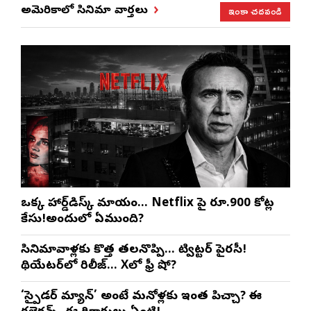
ఇంకా చదవండి
అమెరికాలో సినిమా వార్తలు
ఒక్క హార్డ్‌డిస్క్ మాయం… Netflix పై రూ.900 కోట్ల
కేసు!అందులో ఏముంది?
సినిమావాళ్లకు కొత్త తలనొప్పి… ట్విట్టర్ పైరసీ!
థియేటర్‌లో రిలీజ్… Xలో ఫ్రీ షో?
‘స్పైడర్ మ్యాన్’ అంటే మనోళ్లకు ఇంత పిచ్చా? ఈ