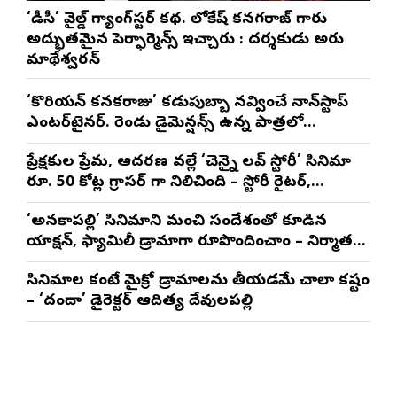
‘డీసీ’ వైల్డ్ గ్యాంగ్‌స్టర్ కథ. లోకేష్ కనగరాజ్ గారు
అద్భుతమైన పెర్ఫార్మెన్స్ ఇచ్చారు : దర్శకుడు అరుణ్
మాథేశ్వరన్
‘కొరియన్ కనకరాజు’ కడుపుబ్బా నవ్వించే నాన్‌స్టాప్
ఎంటర్‌టైనర్. రెండు డైమెన్షన్స్ ఉన్న పాత్రలో
నటించడం చాలా సంతృప్తినిచ్చింది : వరుణ్ తేజ్
ప్రేక్షకుల ప్రేమ, ఆదరణ వల్లే ‘చెన్నై లవ్ స్టోరీ’ సినిమా
రూ. 50 కోట్ల గ్రాసర్ గా నిలిచింది – స్టోరీ రైటర్,
ప్రొడ్యూసర్ సాయి రాజేష్
‘అనకాపల్లి’ సినిమాని మంచి సందేశంతో కూడిన
యాక్షన్, ఫ్యామిలీ డ్రామాగా రూపొందించాం – నిర్మాతలు
త్రినాథరావు నక్కిన, కాండ్రేగుల నాయుడు
సినిమాల కంటే మైక్రో డ్రామాలను తీయడమే చాలా కష్టం
– ‘దందా’ డైరెక్ట‌ర్ ఆదిత్య దేవులపల్లి