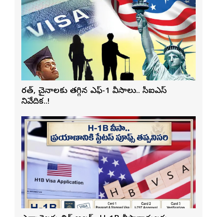
భారత్, చైనాలకు తగ్గిన ఎఫ్-1 వీసాలు.. సీఐఎస్
నివేదిక..!