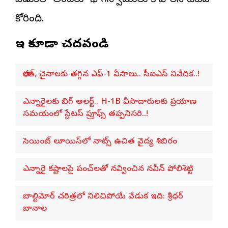
వేడుకలో అందరూ భాగస్వాములు కావాలని టీటీఏ
కోరింది.
ఇవి కూడా చదవండి
భారత్, చైనాలకు తగ్గిన ఎఫ్-1 వీసాలు.. సీఐఎస్ నివేదిక..!
ఎన్నారైలకు బిగ్ అలర్ట్.. H-1B వీసాదారులకు ప్రయాణ
సమయంలో స్టేటస్ ప్రూఫ్స్ తప్పనిసరి..!
సెయింట్ లూయిస్‌లో నాట్స్ ఉచిత వైద్య శిబిరం
ఎన్నారై కష్టాలపై పంచ్‌లతో నవ్వించిన నవీన్ పోలిశెట్టి
బాల్టిమోర్ చరిత్రలో నిలిచిపోయే వేడుక ఇది: శ్రీధర్
బానాల