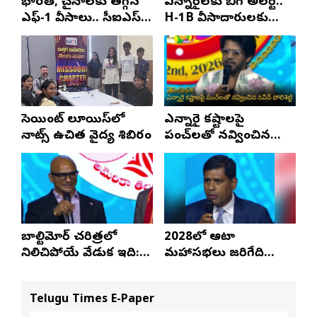
భారత్, చైనాలకు తగ్గిన
ఎన్నారైలకు బిగ్ అలర్ట్..
ఎఫ్-1 వీసాలు.. సీఐఎస్
H-1B వీసాదారులకు
నివేదిక..!
ప్రయాణ సమయంలో
స్టేటస్ ప్రూఫ్స్ తప్పనిసరి..!
సెయింట్ లూయిస్‌లో
ఎన్నారై కష్టాలపై
నాట్స్ ఉచిత వైద్య శిబిరం
పంచ్‌లతో నవ్వించిన
నవీన్ పోలిశెట్టి
బాల్టిమోర్ చరిత్రలో
2028లో ఆటా
నిలిచిపోయే వేడుక ఇది:
మహాసభలు జరిగేది
శ్రీధర్ బానాల
అక్కడే: సతీష్ రెడ్డి
Telugu Times E-Paper