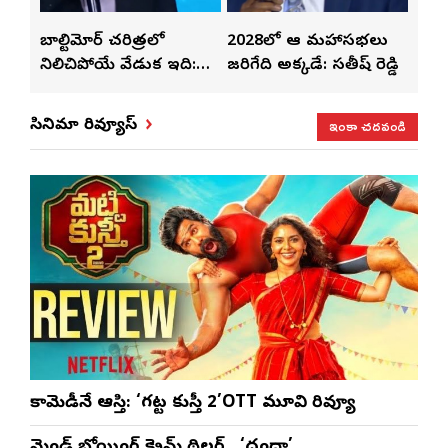
్‌లతో
బాల్టిమోర్ చరిత్రలో
2028లో ఆటా మహాసభలు
తెలు
ట్టి
నిలిచిపోయే వేడుక ఇది:
జరిగేది అక్కడే: సతీష్ రెడ్డి
చేస్త
శ్రీధర్ బానాల
ఇంకా చదవండి
సినిమా రివ్యూస్
కామెడీనే ఆస్తి: ‘గట్ట కుస్తీ 2’OTT మూవి రివ్యూ
మైండ్ బ్లోయింగ్ క్రైమ్ థ్రిల్లర్.. ‘దంధా’