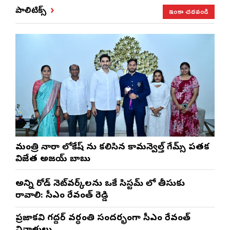
ఇంకా చదవండి
పాలిటిక్స్
మంత్రి నారా లోకేష్ ను కలిసిన కామన్వెల్త్ గేమ్స్ పతక
విజేత అజయ్ బాబు
అన్ని రోడ్ నెట్‌వర్క్‌లను ఒకే సిస్టమ్ లో తీసుకు
రావాలి: సీఎం రేవంత్ రెడ్డి
ప్రజాకవి గద్దర్‌ వర్ధంతి సందర్భంగా సీఎం రేవంత్‌