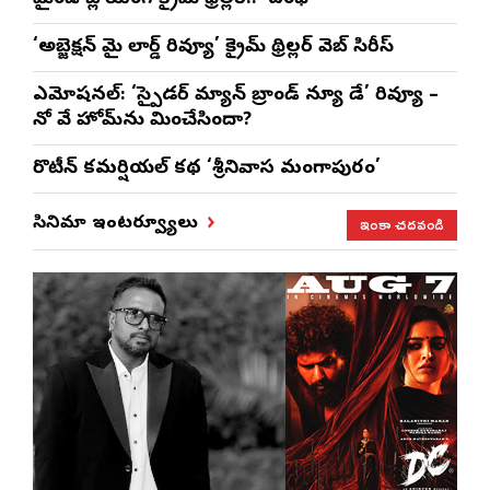
‘అబ్జెక్ష‌న్ మై లార్డ్ రివ్యూ’ క్రైమ్ థ్రిల్ల‌ర్ వెబ్ సిరీస్
ఎమోష‌న‌ల్‌: ‘స్పైడర్ మ్యాన్ బ్రాండ్ న్యూ డే’ రివ్యూ –
నో వే హోమ్‌ను మించేసిందా?
రొటీన్‌ కమర్షియల్‌ కథ ‘శ్రీనివాస మంగాపురం’
ఇంకా చదవండి
సినిమా ఇంటర్వ్యూలు