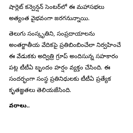
షార్లెట్ కన్వెన్షన్ సెంటర్‌లో ఈ మహాసభలు
అత్యంత వైభవంగా జరగనున్నాయి.
తెలుగు సంస్కృతిని, సంప్రదాయాలను
అంతర్జాతీయ వేదికపై ప్రతిబింబించేలా నిర్వహించే
ఈ వేడుకకు అద్విత్రి గ్రూప్ అందిస్తున్న సహకారం
పట్ల టీటీఏ బృందం హర్షం వ్యక్తం చేసింది. ఈ
సందర్భంగా సంస్థ ప్రతినిధులకు టీటీఏ ప్రత్యేక
కృతజ్ఞతలు తెలియజేసింది.
వివరాలు..