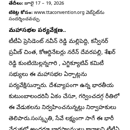
తేదీలు:
జూలై 17 – 19, 2026
టికెట్ల కోసం:
www.ttaconvention.org వెబ్‌సైట్‌ను
సందర్శించవచ్చు.
మహాసభల పర్యవేక్షణ..
టీటీఏ ప్రెసిడెంట్ నవీన్ రెడ్డి మల్లిపెద్ది, కన్వీనర్
ప్రవీణ్ చింత, కోఆర్డినేటర్లు నరేన్ దేవరపల్లి, శేఖర్
రెడ్డి కుంటియెల్లన్నగారి , ఎగ్జిక్యూటివ్ కమిటీ
సభ్యులు ఈ మహాసభల ఏర్పాట్లను
పర్యవేక్షిస్తున్నారు. దేశవ్యాప్తంగా ఉన్న భారతీయ
కుటుంబాలందరినీ ఏకం చేస్తూ, గర్వించదగ్గ రీతిలో
ఈ వేడుకలను నిర్వహించనున్నట్లు నిర్వాహకులు
తెలిపారు.సంస్కృతి, సేవే లక్ష్యంగా సాగే ఈ భారీ