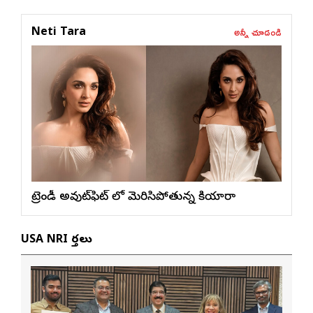
అన్నీ చూడండి
Neti Tara
ట్రెండీ అవుట్‌ఫిట్ లో మెరిసిపోతున్న కియారా
USA NRI వార్తలు