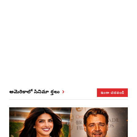
ఇంకా చదవండి
అమెరికాలో సినిమా వార్తలు