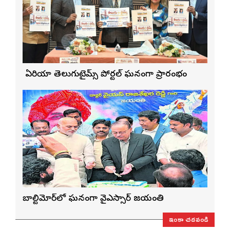
బే ఏరియా తెలుగుటైమ్స్ పోర్టల్ ఘనంగా ప్రారంభం
బాల్టిమోర్‌లో ఘనంగా వైఎస్సార్‌ జయంతి
ఇంకా చదవండి