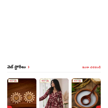
ఇంకా చదవండి
వెబ్ స్టోరీలు