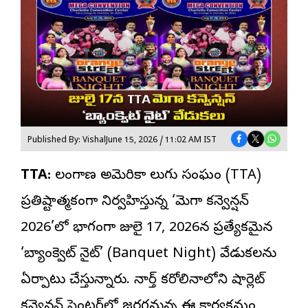
Published By: Vishal
June 15, 2026 / 11:02 AM IST
TTA:
తెలంగాణ అమెరికా తెలుగు సంఘం (TTA)
ప్రతిష్టాత్మకంగా నిర్వహిస్తున్న ‘మెగా కన్వెన్షన్
2026’లో భాగంగా జులై 17, 2026న ప్రత్యేకమైన
‘బ్యాంక్వెట్ నైట్’ (Banquet Night) వేడుకలను
ఏర్పాటు చేస్తున్నారు. నార్త్ కరోలినాలోని షార్లెట్
కన్వెన్షన్ సెంటర్‌లో జరగనున్న ఈ కార్యక్రమం,