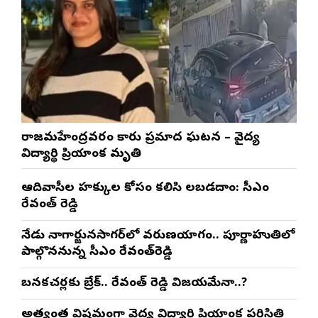
రాజమహేంద్రవరం కారు ప్రమాద ఘటన – వైద్య
విద్యార్థిని ప్రియాంక మృతి
ఆదివాసీల హక్కుల కోసం కలిసి నిలబడదాం: సీఎం
రేవంత్ రెడ్డి
నేడు నాగార్జునసాగర్‌లో వరుణయాగం.. పూర్ణాహుతిలో
పాల్గొననున్న సీఎం రేవంత్‌రెడ్డి
బనకచర్లకు బ్రేక్.. రేవంత్ రెడ్డి విజయమేనా..?
అత్యంత విషమంగా వైద్య విద్యార్థిని ప్రియాంక పరిస్థితి