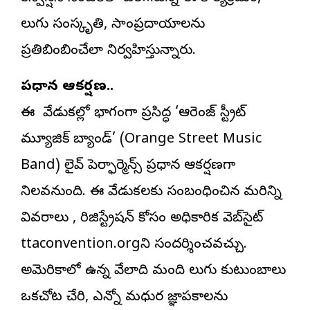
తెలుగు సంస్కృతి, సాంప్రదాయాలను
ప్రతిబింబించేలా నిర్వహిస్తున్నారు.
ప్రధాన ఆకర్షణ..
ఈ వేడుకల్లో భాగంగా ప్రసిద్ధ ‘ఆరెంజ్ స్ట్రీట్
మ్యూజిక్ బ్యాండ్’ (Orange Street Music
Band) లైవ్ పెర్ఫార్మెన్స్ ప్రధాన ఆకర్షణగా
నిలవనుంది. ఈ వేడుకలకు సంబంధించిన మరిన్ని
వివరాలు , రిజిస్ట్రేషన్ కోసం అధికారిక వెబ్‌సైట్
ttaconvention.orgని సందర్శించవచ్చు.
అమెరికాలో ఉన్న వేలాది మంది తెలుగు కుటుంబాలు
ఒకచోట చేరి, ఎన్నో మధుర జ్ఞాపకాలను