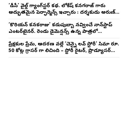
‘డీసీ’ వైల్డ్ గ్యాంగ్‌స్టర్ కథ. లోకేష్ కనగరాజ్ గారు
అద్భుతమైన పెర్ఫార్మెన్స్ ఇచ్చారు : దర్శకుడు అరుణ్
మాథేశ్వరన్
‘కొరియన్ కనకరాజు’ కడుపుబ్బా నవ్వించే నాన్‌స్టాప్
ఎంటర్‌టైనర్. రెండు డైమెన్షన్స్ ఉన్న పాత్రలో
నటించడం చాలా సంతృప్తినిచ్చింది : వరుణ్ తేజ్
ప్రేక్షకుల ప్రేమ, ఆదరణ వల్లే ‘చెన్నై లవ్ స్టోరీ’ సినిమా రూ.
50 కోట్ల గ్రాసర్ గా నిలిచింది – స్టోరీ రైటర్, ప్రొడ్యూసర్
సాయి రాజేష్