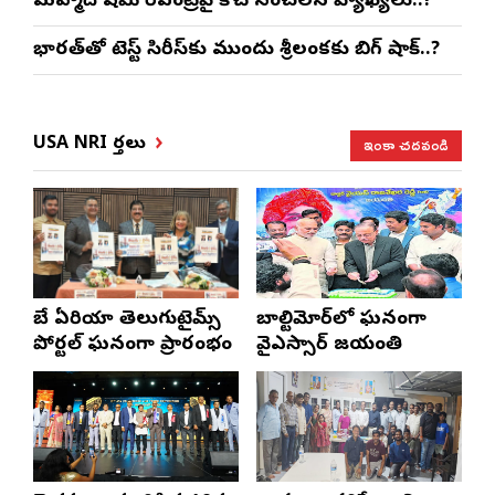
మహ్మద్ షమీ రీఎంట్రీపై కోచ్ సంచలన వ్యాఖ్యలు..!
భారత్‌తో టెస్ట్ సిరీస్‌కు ముందు శ్రీలంకకు బిగ్ షాక్..?
ఇంకా చదవండి
USA NRI వార్తలు
బే ఏరియా తెలుగుటైమ్స్
బాల్టిమోర్‌లో ఘనంగా
పోర్టల్ ఘనంగా ప్రారంభం
వైఎస్సార్‌ జయంతి