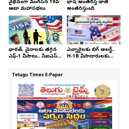
వైభవంగా ముగిసిన 19వ
భాష అంతరిస్తే జాతి
ఆటా మహాసభలు
అంతరిస్తుంది
భారత్, చైనాలకు తగ్గిన
ఎన్నారైలకు బిగ్ అలర్ట్..
ఎఫ్-1 వీసాలు.. సీఐఎస్
H-1B వీసాదారులకు
నివేదిక..!
ప్రయాణ సమయంలో
స్టేటస్ ప్రూఫ్స్ తప్పనిసరి..!
Telugu Times E-Paper