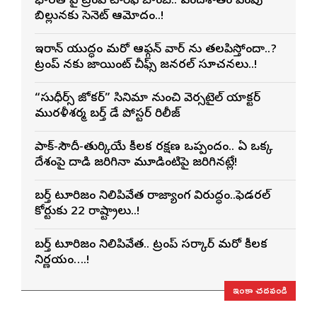
భారత్ పై ట్రంప్ టారిఫ్ బాంబ్.. వందశాతం పెంపు
బిల్లునకు సెనెట్ ఆమోదం..!
ఇరాన్ యుద్ధం మరో ఆఫ్గన్ వార్ ను తలపిస్తోందా..?
ట్రంప్ నకు జాయింట్ చీఫ్స్ జనరల్ సూచనలు..!
“సుధీర్స్ జోకర్” సినిమా నుంచి వెర్సటైల్ యాక్టర్
మురళీశర్మ బర్త్ డే పోస్టర్ రిలీజ్
పాక్-సౌదీ-తుర్కియే కీలక రక్షణ ఒప్పందం.. ఏ ఒక్క
దేశంపై దాడి జరిగినా మూడింటిపై జరిగినట్లే!
బర్త్ టూరిజం నిలిపివేత రాజ్యాంగ విరుద్ధం..ఫెడరల్
కోర్టుకు 22 రాష్ట్రాలు..!
బర్త్ టూరిజం నిలిపివేత.. ట్రంప్ సర్కార్ మరో కీలక
నిర్ణయం….!
ఇంకా చదవండి