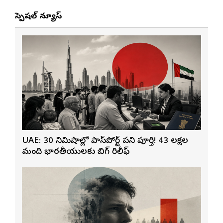
స్పెషల్ న్యూస్
UAE: 30 నిమిషాల్లో పాస్‌పోర్ట్ పని పూర్తి! 43 లక్షల
మంది భారతీయులకు బిగ్ రిలీఫ్