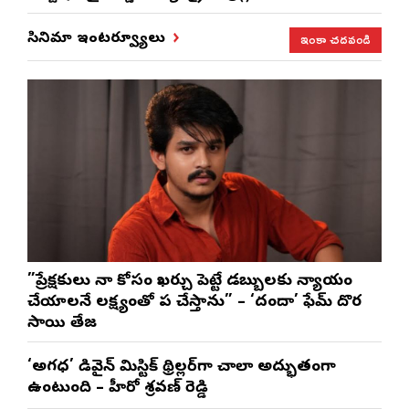
ఇంకా చదవండి
సినిమా ఇంటర్వ్యూలు
”ప్రేక్షకులు నా కోసం ఖర్చు పెట్టే డబ్బులకు న్యాయం
చేయాలనే లక్ష్యంతో పని చేస్తాను” – ‘దందా’ ఫేమ్ దొర
సాయి తేజ
‘అగధ’ డివైన్ మిస్టిక్ థ్రిల్లర్‌గా చాలా అద్భుతంగా
ఉంటుంది – హీరో శ్రవణ్ రెడ్డి