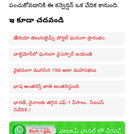
పంచుకోవడానికి ఈ కన్వెన్షన్ ఒక వేదిక కానుంది.
ఇవి కూడా చదవండి
బే ఏరియా తెలుగుటైమ్స్ పోర్టల్ ఘనంగా ప్రారంభం
బాల్టిమోర్‌లో ఘనంగా వైఎస్సార్‌ జయంతి
వైభవంగా ముగిసిన 19వ ఆటా మహాసభలు
భాష అంతరిస్తే జాతి అంతరిస్తుంది
భారత్, చైనాలకు తగ్గిన ఎఫ్-1 వీసాలు.. సీఐఎస్
నివేదిక..!