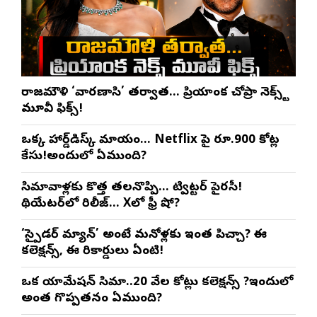
రాజమౌళి ‘వారణాసి’ తర్వాత… ప్రియాంక చోప్రా నెక్స్ట్
మూవీ ఫిక్స్!
ఒక్క హార్డ్‌డిస్క్ మాయం… Netflix పై రూ.900 కోట్ల
కేసు!అందులో ఏముంది?
సినిమావాళ్లకు కొత్త తలనొప్పి… ట్విట్టర్ పైరసీ!
థియేటర్‌లో రిలీజ్… Xలో ఫ్రీ షో?
‘స్పైడర్ మ్యాన్’ అంటే మనోళ్లకు ఇంత పిచ్చా? ఈ
కలెక్షన్స్, ఈ రికార్డులు ఏంటి!
ఒక యానిమేషన్ సినిమా..20 వేల కోట్లు కలెక్షన్స్ ?ఇందులో
అంత గొప్పతనం ఏముంది?