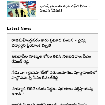
భారత్, చైనాలకు తగ్గిన ఎఫ్-1 వీసాలు..
సీఐఎస్ నివేదిక..!
Latest News
రాజమహేంద్రవరం కారు ప్రమాద ఘటన – వైద్య
విద్యార్థిని ప్రియాంక మృతి
ఆదివాసీల హక్కుల కోసం కలిసి నిలబడదాం: సీఎం
రేవంత్ రెడ్డి
నేడు నాగార్జునసాగర్‌లో వరుణయాగం.. పూర్ణాహుతిలో
పాల్గొననున్న సీఎం రేవంత్‌రెడ్డి
హర్మూజ్ తెరిచేందుకు సిద్ధం.. షరతులు వర్తిస్తాయన్న
ఇరాన్..!