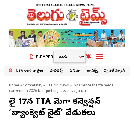
E-PAPER
USA తెలుగు వార్తలు
పాలిటిక్స్
సినిమా
టాపిక్స్
స్పెషల్ న్యూస్
Home
»
Community
»
Usa Nri News
» Experience the tta mega
convention 2026 banquet night extravaganza
జులై 17న TTA మెగా కన్వెన్షన్
‘బ్యాంక్వెట్ నైట్’ వేడుకలు