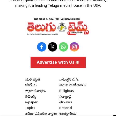
it also organizes events and Business Excellence Awards,
making it a leading Telugu media house in the USA.
Advertise with Us !!!
రియల్ ఎస్టేట్
వాషింగ్టన్ డి.సి.
కోవిడ్-19
అమెరికా రాజకీయాలు
వ్యాపార వార్తలు
Religious
ఈవెంట్స్
నవ్యాంధ్ర
e-paper
తెలంగాణ
Topics
National
అమెరికా ఎన్‌ఆర్‌ఐ వార్తలు
అంతర్జాతీయ