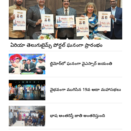
బే ఏరియా తెలుగుటైమ్స్ పోర్టల్ ఘనంగా ప్రారంభం
బాల్టిమోర్‌లో ఘనంగా వైఎస్సార్‌ జయంతి
వైభవంగా ముగిసిన 19వ ఆటా మహాసభలు
భాష అంతరిస్తే జాతి అంతరిస్తుంది