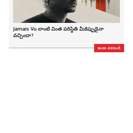
Jamais Vu లాంటి వింత పరిస్థితి మీకెప్పుడైనా
వచ్చిందా?
ఇంకా చదవండి