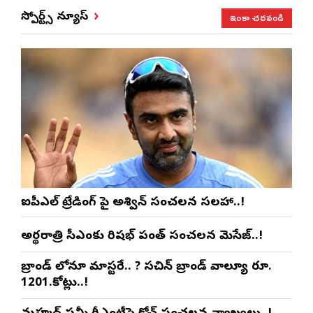
ఇంకా చదవండి
స్పోర్ట్స్ న్యూస్
ఐపీఎల్ ట్రేడింగ్ పై అశ్విన్ సంచలన సలహా..!
అర్థరాత్రి సీఎంకు రిషభ్ పంత్ సంచలన మెసేజ్..!
బ్రాండ్ లోనూ మాస్టరే.. ? సచిన్ బ్రాండ్ వాల్యూ రూ.
1201.కోట్లు..!