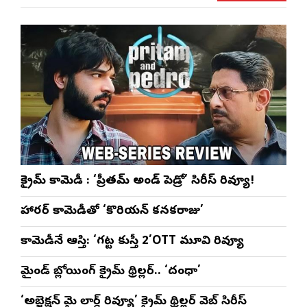
ళా’
షో
వేడుకలు
క్రైమ్ కామెడీ : ‘ప్రీతమ్ అండ్ పెడ్రో’ సిరీస్ రివ్యూ!
హారర్ కామెడీతో ‘కొరియన్ కనకరాజు’
కామెడీనే ఆస్తి: ‘గట్ట కుస్తీ 2’OTT మూవి రివ్యూ
మైండ్ బ్లోయింగ్ క్రైమ్ థ్రిల్లర్.. ‘దంధా’
‘అబ్జెక్ష‌న్ మై లార్డ్ రివ్యూ’ క్రైమ్ థ్రిల్ల‌ర్ వెబ్ సిరీస్