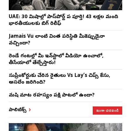
UAE: 30 నిమిషాల్లో పాస్‌పోర్ట్ పని పూర్తి! 43 లక్షల మంది
భారతీయులకు బిగ్ రిలీఫ్
Jamais Vu లాంటి వింత పరిస్థితి మీకెప్పుడైనా
వచ్చిందా?
రెండే గంటల్లో మీ ఇన్‌స్టాలో వీడియో ఉంచాలో,
తీసేయాలో తేల్చేస్తారు!
సుప్రీంకోర్టుకు చేరిన రైతులు Vs Lay’s చిప్స్‌ కేసు,
అసలేం జరిగింది?
మనిషి మాట రహస్యం పక్షి పాటలో ఉందా?
ఇంకా చదవండి
పాలిటిక్స్