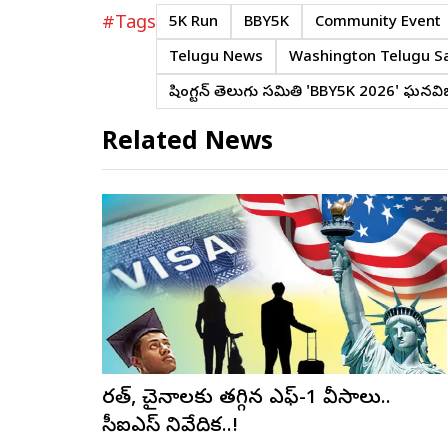
#Tags
5K Run
BBY5K
Community Event
Telugu News
Washington Telugu S
వాషింగ్టన్ తెలుగు సమితి 'BBY5K 2026' ఘ
Related News
భారత్, చైనాలకు తగ్గిన ఎఫ్-1 వీసాలు..
సీఐఎస్ నివేదిక..!