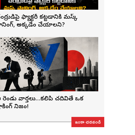
ంద్రుడిపై ఫ్యాక్టరీ కట్టడానికి మస్క్
్లానింగ్, అక్కడేం చేయాలని?
 రెండు వార్తలు…కలిపి చదివితే ఒక
ాకింగ్ నిజం!
ఇంకా చదవండి