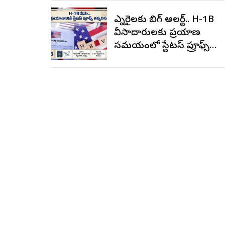
ఎన్నారైలకు బిగ్ అలర్ట్.. H-1B
వీసాదారులకు ప్రయాణ
సమయంలో స్టేటస్ ప్రూఫ్స్
తప్పనిసరి..!