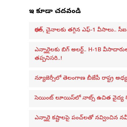
ఇవి కూడా చదవండి
భారత్, చైనాలకు తగ్గిన ఎఫ్-1 వీసాలు.. సీఐ
ఎన్నారైలకు బిగ్ అలర్ట్.. H-1B వీసాదార
తప్పనిసరి..!
న్యూజెర్సీలో తెలంగాణ బీజేపీ రాష్ట్ర అ
సెయింట్ లూయిస్‌లో నాట్స్ ఉచిత వైద్య 
ఎన్నారై కష్టాలపై పంచ్‌లతో నవ్వించిన నవీన్