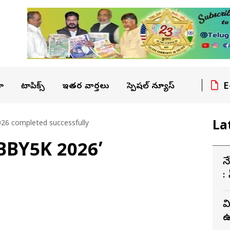
E
ా
టాపిక్స్
ఇతర వార్తలు
స్పెషల్ న్యూస్
La
26 completed successfully
ి ‘BBY5K 2026’
న
:
వ
ఉద