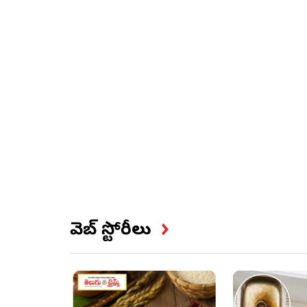
వెబ్ స్టోరీలు