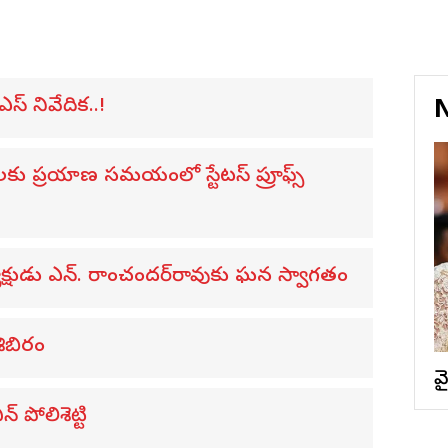
ఎస్ నివేదిక..!
N
ులకు ప్రయాణ సమయంలో స్టేటస్ ప్రూఫ్స్
ధ్యక్షుడు ఎన్. రాంచందర్‌రావుకు ఘన స్వాగతం
శిబిరం
వ
 పోలిశెట్టి