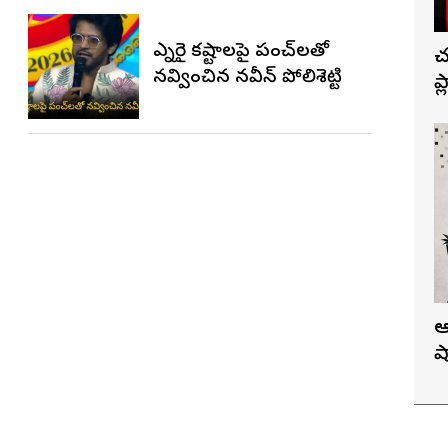
ఎన్నారై కష్టాలపై పంచ్‌లతో
చ
నవ్వించిన నవీన్ పోలిశెట్టి
ప
ఆ
ష