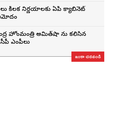
లు కీలక నిర్ణయాలకు ఏపీ క్యాబినెట్
ఆమోదం
ేంద్ర హోంమంత్రి అమిత్‌షా ను కలిసిన
ైసీపీ ఎంపీలు
ఇంకా చదవండి