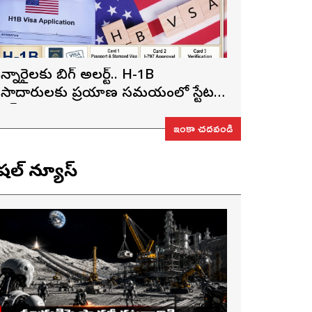
న్నారైలకు బిగ్ అలర్ట్.. H-1B
ీసాదారులకు ప్రయాణ సమయంలో స్టేటస్
్రూఫ్స్ తప్పనిసరి..!
ఇంకా చదవండి
ెషల్ న్యూస్