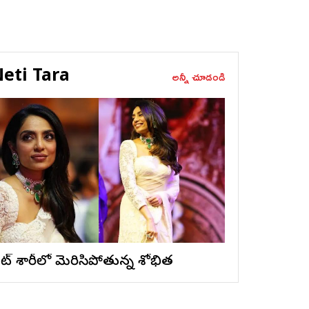
eti Tara
అన్నీ చూడండి
ైట్ శారీలో మెరిసిపోతున్న శోభిత