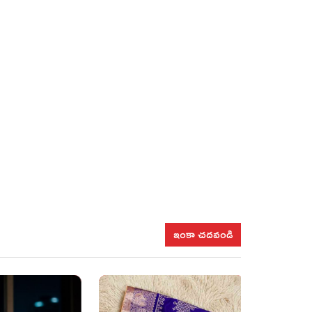
ఇంకా చదవండి
ఎలిగెంట్
పెర్ల్ ర