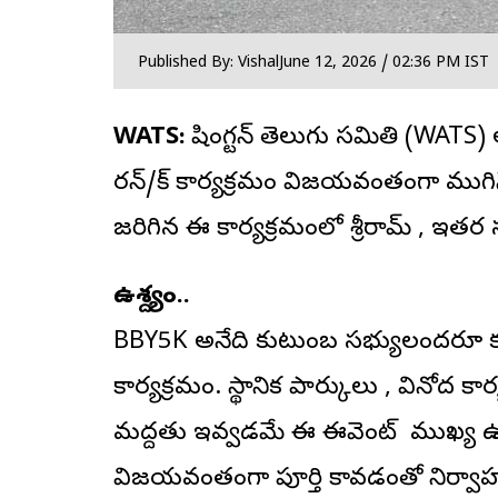
Published By: Vishal
June 12, 2026 / 02:36 PM IST
WATS:
వాషింగ్టన్ తెలుగు సమితి (WATS)
రన్/వాక్ కార్యక్రమం విజయవంతంగా ముగిసి
జరిగిన ఈ కార్యక్రమంలో శ్రీరామ్ , ఇతర స
ఉద్దేశ్యం..
BBY5K అనేది కుటుంబ సభ్యులందరూ కలి
కార్యక్రమం. స్థానిక పార్కులు , వినోద 
మద్దతు ఇవ్వడమే ఈ ఈవెంట్ ముఖ్య ఉద్
విజయవంతంగా పూర్తి కావడంతో నిర్వాహకు