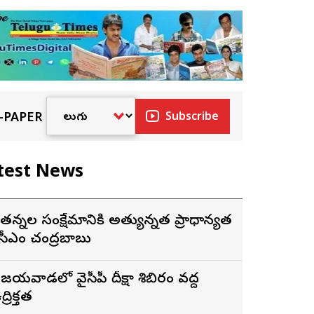
-PAPER
Subscribe
test News
ేతన్నల సంక్షేమానికి అత్యున్నత ప్రాధాన్యత
 సీఎం చంద్రబాబు
ిజయవాడలో వైసీపీ దీక్షా శిబిరం వద్ద
్రిక్తత