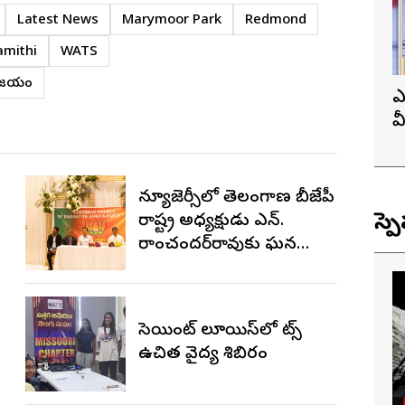
Latest News
Marymoor Park
Redmond
amithi
WATS
నవిజయం
ఎ
వ
ప
న్యూజెర్సీలో తెలంగాణ బీజేపీ
స్ప
రాష్ట్ర అధ్యక్షుడు ఎన్.
రాంచందర్‌రావుకు ఘన
స్వాగతం
సెయింట్ లూయిస్‌లో నాట్స్
ఉచిత వైద్య శిబిరం