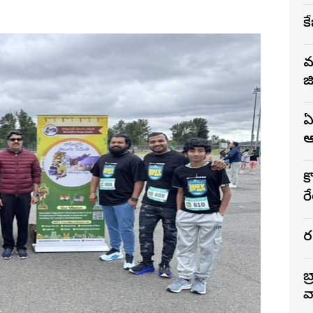
క
మ
జ
ఏ
ఆ
కొ
ర
ర
బ
వ