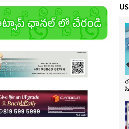
USA
భ
స