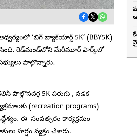
ప
క
 ఆధ్వర్యంలో ‘
బిగ్ బ్యాక్‌యార్డ్ 5K
‘ (BBY5K)
వ
ంది. రెడ్‌మండ్‌లోని మేరీమూర్ పార్క్‌లో
భ్యులు పాల్గొన్నారు.
సి పాల్గొనదగ్గ 5K పరుగు , నడక
కార్యక్రమాలకు (recreation programs)
దేశ్యం. ఈ సంవత్సరం కార్యక్రమం
లు హర్షం వ్యక్తం చేశారు.