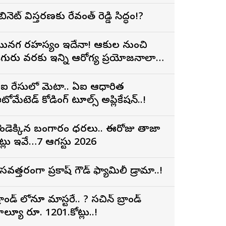
ేబినెట్ విస్తరణకు రేవంత్ రెడ్డి సిద్ధం!?
ునగ రహస్యం ఇదేనా! ఆకుల నుంచి
ిగురు వరకు ఇన్ని ఆరోగ్య ప్రయోజనాలా…
ఐ రేసులో మెటా.. ఏఐ ఆధారిత
టోమేటెడ్ కోడింగ్ టూల్స్ అప్లికేషన్..!
ండెక్కిన బంగారం ధరలు.. ఈరోజు తాజా
ేట్లు ఇవే…7 ఆగస్టు 2026
సవత్తరంగా ప్రకాష్ గౌడ్ ఫ్యామిలీ డ్రామా..!
్రాండ్ లోనూ మాస్టరే.. ? సచిన్ బ్రాండ్
ాల్యూ రూ. 1201.కోట్లు..!