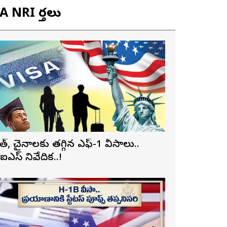
 NRI వార్తలు
ారత్, చైనాలకు తగ్గిన ఎఫ్-1 వీసాలు..
ీఐఎస్ నివేదిక..!