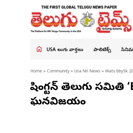
USA తెలుగు వార్తలు
పాలిటిక్స్
సినిమ
Home
»
Community
»
Usa Nri News
» Wats bby5k 20
వాషింగ్టన్ తెలుగు సమిత
ఘనవిజయం