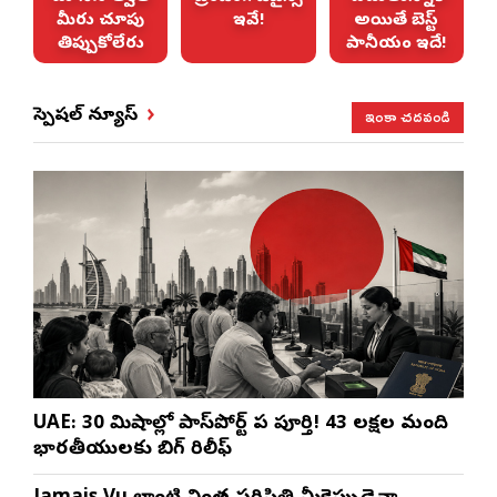
మీరు చూపు
ఇవే!
అయితే బెస్ట్
తిప్పుకోలేరు
పానీయం ఇదే!
ఇంకా చదవండి
స్పెషల్ న్యూస్
UAE: 30 నిమిషాల్లో పాస్‌పోర్ట్ పని పూర్తి! 43 లక్షల మంది
భారతీయులకు బిగ్ రిలీఫ్