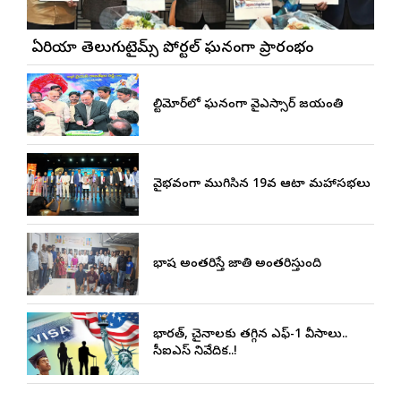
బే ఏరియా తెలుగుటైమ్స్ పోర్టల్ ఘనంగా ప్రారంభం
బాల్టిమోర్‌లో ఘనంగా వైఎస్సార్‌ జయంతి
వైభవంగా ముగిసిన 19వ ఆటా మహాసభలు
భాష అంతరిస్తే జాతి అంతరిస్తుంది
భారత్, చైనాలకు తగ్గిన ఎఫ్-1 వీసాలు..
సీఐఎస్ నివేదిక..!