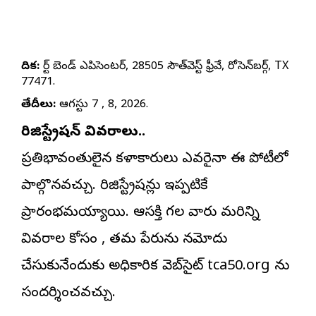
వేదిక:
ఫోర్ట్ బెండ్ ఎపిసెంటర్, 28505 సౌత్‌వెస్ట్ ఫ్రీవే, రోసెన్‌బర్గ్, TX
77471.
తేదీలు:
ఆగస్టు 7 , 8, 2026.
రిజిస్ట్రేషన్ వివరాలు..
ప్రతిభావంతులైన కళాకారులు ఎవరైనా ఈ పోటీలో
పాల్గొనవచ్చు. రిజిస్ట్రేషన్లు ఇప్పటికే
ప్రారంభమయ్యాయి. ఆసక్తి గల వారు మరిన్ని
వివరాల కోసం , తమ పేరును నమోదు
చేసుకునేందుకు అధికారిక వెబ్‌సైట్ tca50.org ను
సందర్శించవచ్చు.