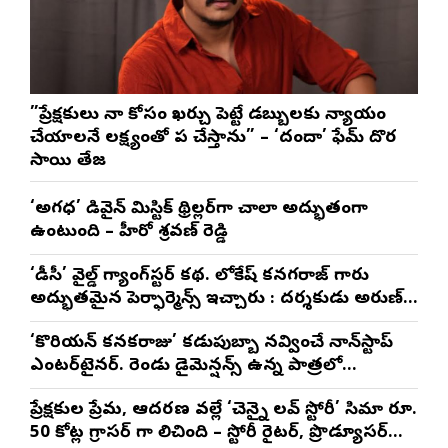
”ప్రేక్షకులు నా కోసం ఖర్చు పెట్టే డబ్బులకు న్యాయం
చేయాలనే లక్ష్యంతో పని చేస్తాను” – ‘దందా’ ఫేమ్ దొర
సాయి తేజ
‘అగధ’ డివైన్ మిస్టిక్ థ్రిల్లర్‌గా చాలా అద్భుతంగా
ఉంటుంది – హీరో శ్రవణ్ రెడ్డి
‘డీసీ’ వైల్డ్ గ్యాంగ్‌స్టర్ కథ. లోకేష్ కనగరాజ్ గారు
అద్భుతమైన పెర్ఫార్మెన్స్ ఇచ్చారు : దర్శకుడు అరుణ్
మాథేశ్వరన్
‘కొరియన్ కనకరాజు’ కడుపుబ్బా నవ్వించే నాన్‌స్టాప్
ఎంటర్‌టైనర్. రెండు డైమెన్షన్స్ ఉన్న పాత్రలో
నటించడం చాలా సంతృప్తినిచ్చింది : వరుణ్ తేజ్
ప్రేక్షకుల ప్రేమ, ఆదరణ వల్లే ‘చెన్నై లవ్ స్టోరీ’ సినిమా రూ.
50 కోట్ల గ్రాసర్ గా నిలిచింది – స్టోరీ రైటర్, ప్రొడ్యూసర్