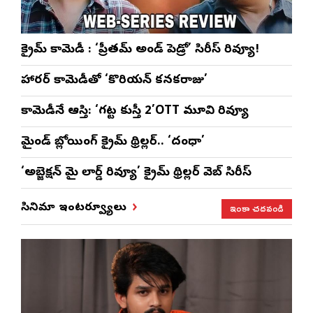
క్రైమ్ కామెడీ : ‘ప్రీతమ్ అండ్ పెడ్రో’ సిరీస్ రివ్యూ!
హారర్ కామెడీతో ‘కొరియన్ కనకరాజు’
కామెడీనే ఆస్తి: ‘గట్ట కుస్తీ 2’OTT మూవి రివ్యూ
మైండ్ బ్లోయింగ్ క్రైమ్ థ్రిల్లర్.. ‘దంధా’
‘అబ్జెక్ష‌న్ మై లార్డ్ రివ్యూ’ క్రైమ్ థ్రిల్ల‌ర్ వెబ్ సిరీస్
ఇంకా చదవండి
సినిమా ఇంటర్వ్యూలు