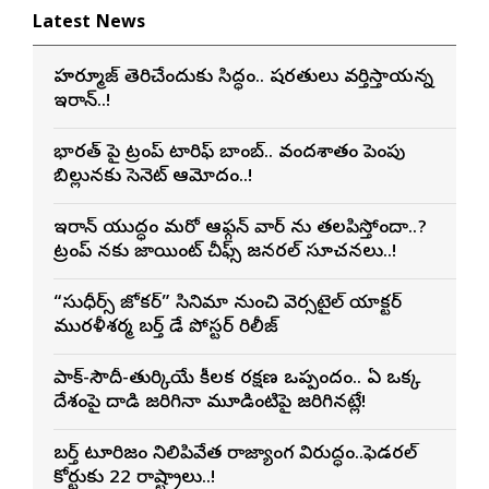
Latest News
హర్మూజ్ తెరిచేందుకు సిద్ధం.. షరతులు వర్తిస్తాయన్న
ఇరాన్..!
భారత్ పై ట్రంప్ టారిఫ్ బాంబ్.. వందశాతం పెంపు
బిల్లునకు సెనెట్ ఆమోదం..!
ఇరాన్ యుద్ధం మరో ఆఫ్గన్ వార్ ను తలపిస్తోందా..?
ట్రంప్ నకు జాయింట్ చీఫ్స్ జనరల్ సూచనలు..!
“సుధీర్స్ జోకర్” సినిమా నుంచి వెర్సటైల్ యాక్టర్
మురళీశర్మ బర్త్ డే పోస్టర్ రిలీజ్
పాక్-సౌదీ-తుర్కియే కీలక రక్షణ ఒప్పందం.. ఏ ఒక్క
దేశంపై దాడి జరిగినా మూడింటిపై జరిగినట్లే!
బర్త్ టూరిజం నిలిపివేత రాజ్యాంగ విరుద్ధం..ఫెడరల్
కోర్టుకు 22 రాష్ట్రాలు..!