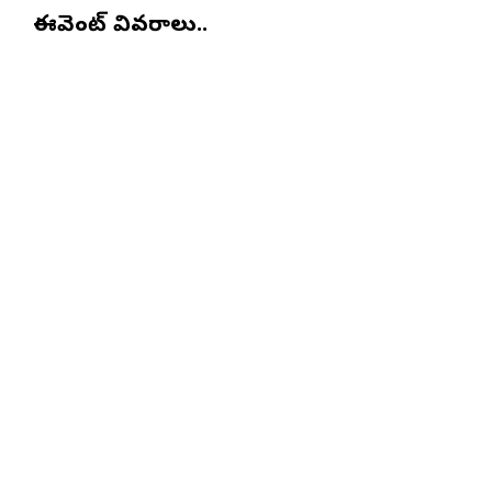
ఈవెంట్ వివరాలు..