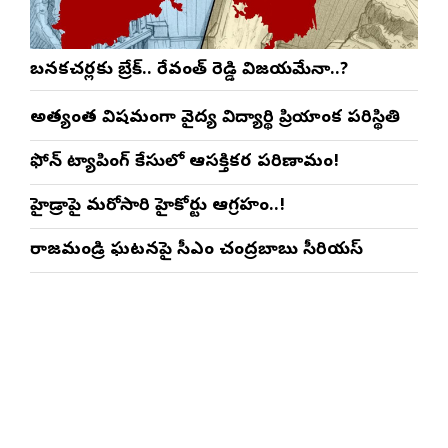
బనకచర్లకు బ్రేక్.. రేవంత్ రెడ్డి విజయమేనా..?
అత్యంత విషమంగా వైద్య విద్యార్థిని ప్రియాంక పరిస్థితి
ఫోన్ ట్యాపింగ్ కేసులో ఆసక్తికర పరిణామం!
హైడ్రాపై మరోసారి హైకోర్టు ఆగ్రహం..!
రాజమండ్రి ఘటనపై సీఎం చంద్రబాబు సీరియస్