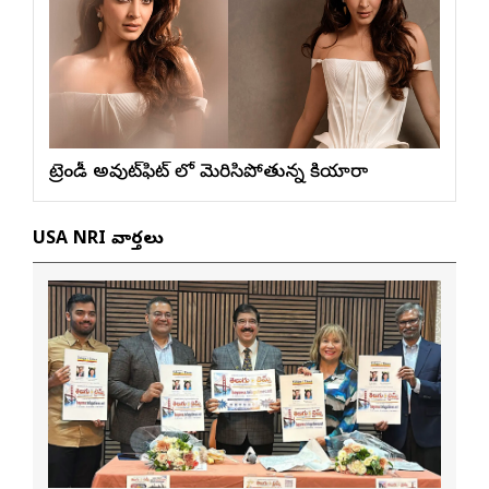
ట్రెండీ అవుట్‌ఫిట్ లో మెరిసిపోతున్న కియారా
USA NRI వార్తలు