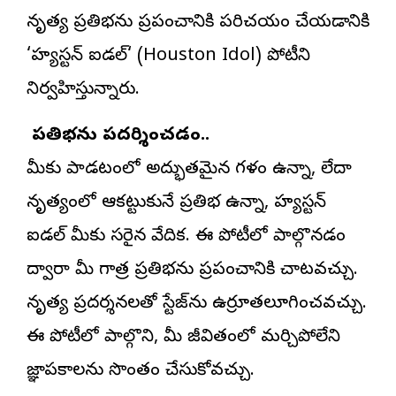
నృత్య ప్రతిభను ప్రపంచానికి పరిచయం చేయడానికి
‘
హ్యూస్టన్ ఐడల్
‘ (Houston Idol) పోటీని
నిర్వహిస్తున్నారు.
ప్రతిభను ప్రదర్శించడం..
మీకు పాడటంలో అద్భుతమైన గళం ఉన్నా, లేదా
నృత్యంలో ఆకట్టుకునే ప్రతిభ ఉన్నా, హ్యూస్టన్
ఐడల్ మీకు సరైన వేదిక. ఈ పోటీలో పాల్గొనడం
ద్వారా మీ గాత్ర ప్రతిభను ప్రపంచానికి చాటవచ్చు.
నృత్య ప్రదర్శనలతో స్టేజ్‌ను ఉర్రూతలూగించవచ్చు.
ఈ పోటీలో పాల్గొని, మీ జీవితంలో మర్చిపోలేని
జ్ఞాపకాలను సొంతం చేసుకోవచ్చు.