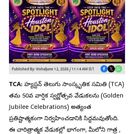
Published By: Vishal
June 12, 2026 / 11:14 AM IST
TCA:
హ్యూస్టన్ తెలుగు సాంస్కృతిక సమితి (TCA)
తమ 50వ వార్షిక స్వర్ణోత్సవ వేడుకలను (Golden
Jubilee Celebrations) అత్యంత
ప్రతిష్టాత్మకంగా నిర్వహించడానికి సిద్ధమవుతోంది.
ఈ చారిత్రాత్మక వేడుకల్లో భాగంగా, మీలోని గాత్ర ,