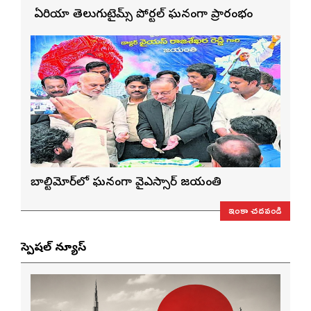
బే ఏరియా తెలుగుటైమ్స్ పోర్టల్ ఘనంగా ప్రారంభం
బాల్టిమోర్‌లో ఘనంగా వైఎస్సార్‌ జయంతి
ఇంకా చదవండి
స్పెషల్ న్యూస్