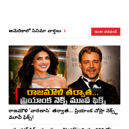
ఇంకా చదవండి
అమెరికాలో సినిమా వార్తలు
రాజమౌళి ‘వారణాసి’ తర్వాత… ప్రియాంక చోప్రా నెక్స్ట్
మూవీ ఫిక్స్!