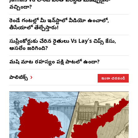
Jamais Vu లాంటి వింత పరిస్థితి మీకెప్పుడైనా
వచ్చిందా?
రెండే గంటల్లో మీ ఇన్‌స్టాలో వీడియో ఉంచాలో,
తీసేయాలో తేల్చేస్తారు!
సుప్రీంకోర్టుకు చేరిన రైతులు Vs Lay’s చిప్స్‌ కేసు,
అసలేం జరిగింది?
మనిషి మాట రహస్యం పక్షి పాటలో ఉందా?
ఇంకా చదవండి
పాలిటిక్స్