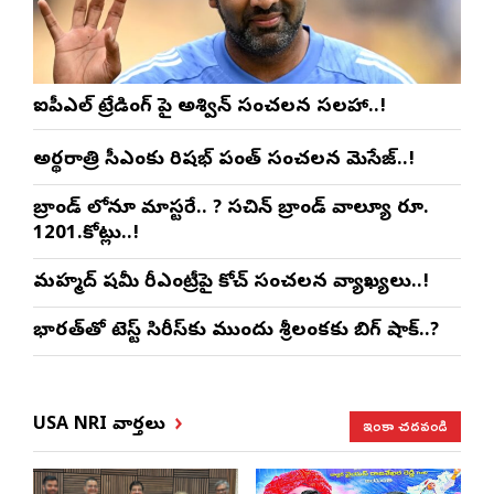
ఐపీఎల్ ట్రేడింగ్ పై అశ్విన్ సంచలన సలహా..!
అర్థరాత్రి సీఎంకు రిషభ్ పంత్ సంచలన మెసేజ్..!
బ్రాండ్ లోనూ మాస్టరే.. ? సచిన్ బ్రాండ్ వాల్యూ రూ.
1201.కోట్లు..!
మహ్మద్ షమీ రీఎంట్రీపై కోచ్ సంచలన వ్యాఖ్యలు..!
భారత్‌తో టెస్ట్ సిరీస్‌కు ముందు శ్రీలంకకు బిగ్ షాక్..?
ఇంకా చదవండి
USA NRI వార్తలు