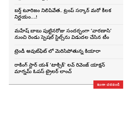
బర్త్ టూరిజం నిలిపివేత.. ట్రంప్ సర్కార్ మరో కీలక
నిర్ణయం….!
మహేష్ బాబు పుట్టినరోజు సందర్భంగా ‘వారణాసి’
నుంచి రెండు స్పెషల్ స్టిల్స్‌ను విడుదల చేసిన టీం
ట్రెండీ అవుట్‌ఫిట్ లో మెరిసిపోతున్న కియారా
రాకింగ్ స్టార్ యశ్ ‘టాక్సిక్’ లవ్ రివెంజ్ యాక్షన్
మాగ్నమ్ ఓపస్‌ ట్రైలర్ లాంచ్
ఇంకా చదవండి