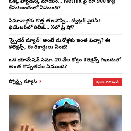
ఒక్క హార్డ్‌డిస్క్ మాయం… Netflix పై రూ.900 కోట్ల
కేసు!అందులో ఏముంది?
సినిమావాళ్లకు కొత్త తలనొప్పి… ట్విట్టర్ పైరసీ!
థియేటర్‌లో రిలీజ్… Xలో ఫ్రీ షో?
‘స్పైడర్ మ్యాన్’ అంటే మనోళ్లకు ఇంత పిచ్చా? ఈ
కలెక్షన్స్, ఈ రికార్డులు ఏంటి!
ఒక యానిమేషన్ సినిమా..20 వేల కోట్లు కలెక్షన్స్ ?ఇందులో
అంత గొప్పతనం ఏముంది?
ఇంకా చదవండి
స్పోర్ట్స్ న్యూస్