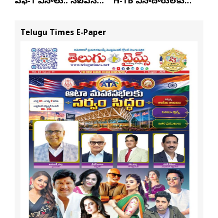
ఎఫ్-1 వీసాలు.. సీఐఎస్
H-1B వీసాదారులకు
నివేదిక..!
ప్రయాణ సమయంలో
స్టేటస్ ప్రూఫ్స్ తప్పనిసరి..!
Telugu Times E-Paper