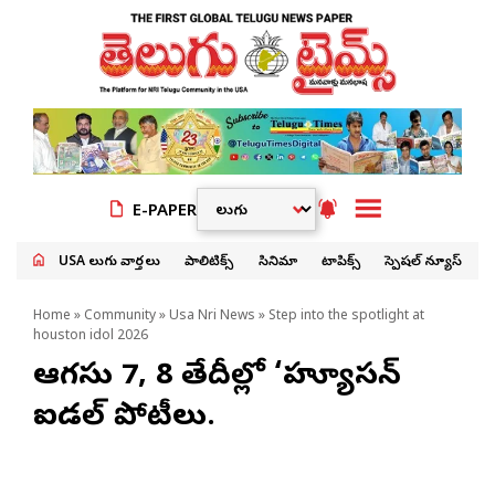
E-PAPER
USA తెలుగు వార్తలు
పాలిటిక్స్
సినిమా
టాపిక్స్
స్పెషల్ న్యూస్
Home
»
Community
»
Usa Nri News
» Step into the spotlight at
houston idol 2026
ఆగస్టు 7, 8 తేదీల్లో ‘హ్యూస్టన్
ఐడల్ పోటీలు.