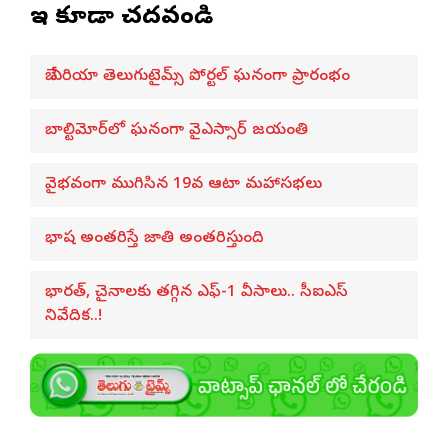
ఇవి కూడా చదవండి
బే ఏరియా తెలుగుటైమ్స్ పోర్టల్ ఘనంగా ప్రారంభం
బాల్టిమోర్‌లో ఘనంగా వైఎస్సార్‌ జయంతి
వైభవంగా ముగిసిన 19వ ఆటా మహాసభలు
భాష అంతరిస్తే జాతి అంతరిస్తుంది
భారత్, చైనాలకు తగ్గిన ఎఫ్-1 వీసాలు.. సీఐఎస్
నివేదిక..!