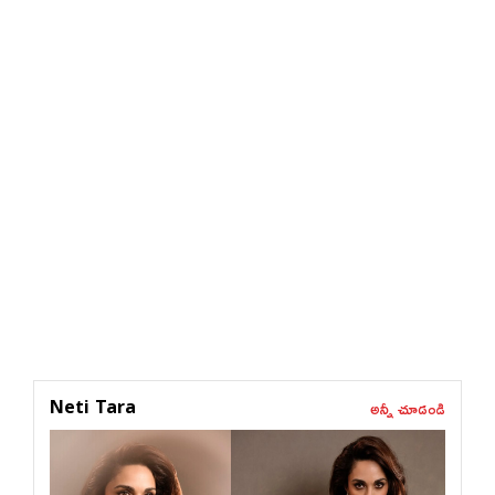
అన్నీ చూడండి
Neti Tara