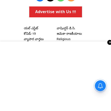
Advertise with Us !!!
రియల్ ఎస్టేట్
వాషింగ్టన్ డి.సి.
కోవిడ్-19
అమెరికా రాజకీయాలు
వ్యాపార వార్తలు
Religious
ఈవెంట్స్
నవ్యాంధ్ర
e-paper
తెలంగాణ
Topics
National
అమెరికా ఎన్‌ఆర్‌ఐ వార్తలు
అంతర్జాతీయ
షాపింగ్
Political Articles
Bay Area
Cinema News
డల్లాస్
సినిమా రివ్యూస్
న్యూ జెర్సీ
సినిమా ఇంటర్వ్యూలు
ట్రెండీ అవుట్‌ఫిట్ లో మెరిసిపోతున్న
కియారా
న్యూ యార్క్
రాజకీయ ఇంటర్వ్యూలు
Home
|
About Us
|
Terms & Conditions
|
Privacy Policy
|
Advertise With Us
|
Disclaimer
|
Contact Us