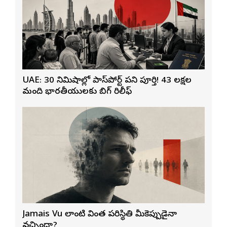
UAE: 30 నిమిషాల్లో పాస్‌పోర్ట్ పని పూర్తి! 43 లక్షల
మంది భారతీయులకు బిగ్ రిలీఫ్
Jamais Vu లాంటి వింత పరిస్థితి మీకెప్పుడైనా
వచ్చిందా?