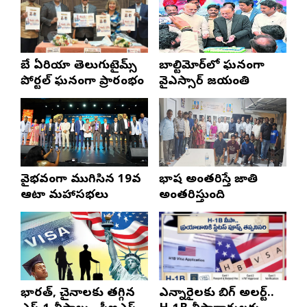
బే ఏరియా తెలుగుటైమ్స్
బాల్టిమోర్‌లో ఘనంగా
పోర్టల్ ఘనంగా ప్రారంభం
వైఎస్సార్‌ జయంతి
వైభవంగా ముగిసిన 19వ
భాష అంతరిస్తే జాతి
ఆటా మహాసభలు
అంతరిస్తుంది
భారత్, చైనాలకు తగ్గిన
ఎన్నారైలకు బిగ్ అలర్ట్..