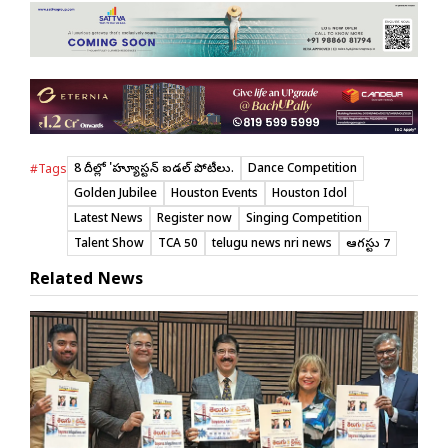
8 తేదీల్లో 'హ్యూస్టన్ ఐడల్ పోటీలు.
Dance Competition
#Tags
Golden Jubilee
Houston Events
Houston Idol
Latest News
Register now
Singing Competition
Talent Show
TCA 50
telugu news nri news
ఆగస్టు 7
Related News