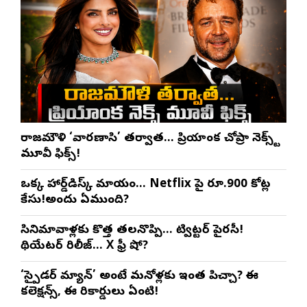
రాజమౌళి ‘వారణాసి’ తర్వాత… ప్రియాంక చోప్రా నెక్స్ట్
మూవీ ఫిక్స్!
ఒక్క హార్డ్‌డిస్క్ మాయం… Netflix పై రూ.900 కోట్ల
కేసు!అందులో ఏముంది?
సినిమావాళ్లకు కొత్త తలనొప్పి… ట్విట్టర్ పైరసీ!
థియేటర్‌లో రిలీజ్… Xలో ఫ్రీ షో?
‘స్పైడర్ మ్యాన్’ అంటే మనోళ్లకు ఇంత పిచ్చా? ఈ
కలెక్షన్స్, ఈ రికార్డులు ఏంటి!