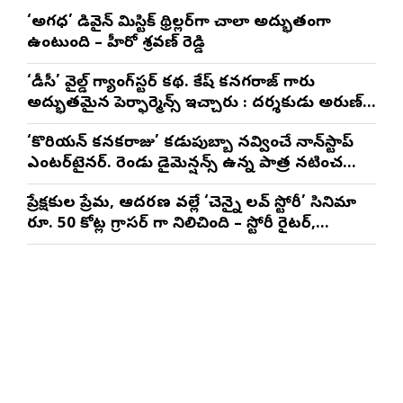
‘అగధ’ డివైన్ మిస్టిక్ థ్రిల్లర్‌గా చాలా అద్భుతంగా
ఉంటుంది – హీరో శ్రవణ్ రెడ్డి
‘డీసీ’ వైల్డ్ గ్యాంగ్‌స్టర్ కథ. లోకేష్ కనగరాజ్ గారు
అద్భుతమైన పెర్ఫార్మెన్స్ ఇచ్చారు : దర్శకుడు అరుణ్
మాథేశ్వరన్
‘కొరియన్ కనకరాజు’ కడుపుబ్బా నవ్వించే నాన్‌స్టాప్
ఎంటర్‌టైనర్. రెండు డైమెన్షన్స్ ఉన్న పాత్రలో నటించడం
చాలా సంతృప్తినిచ్చింది : వరుణ్ తేజ్
ప్రేక్షకుల ప్రేమ, ఆదరణ వల్లే ‘చెన్నై లవ్ స్టోరీ’ సినిమా
రూ. 50 కోట్ల గ్రాసర్ గా నిలిచింది – స్టోరీ రైటర్,
ప్రొడ్యూసర్ సాయి రాజేష్