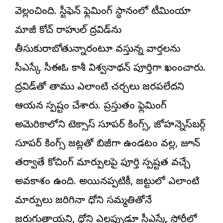
వెల్లడించింది. స్టీఫెన్ ఫ్లెమింగ్ స్థానంలో టీమిండియా
మాజీ కోచ్ రాహుల్ ద్రవిడ్‌ను
తీసుకురాబోతున్నారంటూ వస్తున్న వార్తలను
సీఎస్కే సీఈఓ కాశీ విశ్వనాథన్ పూర్తిగా ఖండించారు.
ద్రవిడ్‌తో తాము ఎలాంటి చర్చలు జరపలేదని
ఆయన స్పష్టం చేశారు. ప్రస్తుతం ఫ్లెమింగ్
అమెరికాలోని టెక్సాస్ సూపర్ కింగ్స్, జోహన్నెస్‌బర్గ్
సూపర్ కింగ్స్ జట్లతో బిజీగా ఉండటం వల్ల, జూన్
తర్వాతే కోచింగ్ మార్పులపై పూర్తి స్పష్టత వచ్చే
అవకాశం ఉంది. అయినప్పటికీ, జట్టులో ఎలాంటి
మార్పులు జరిగినా ధోని సమ్మతితోనే
జరుగుతాయని, ధోని ఎల్లప్పుడూ సీఎస్కే స్టోరీలో