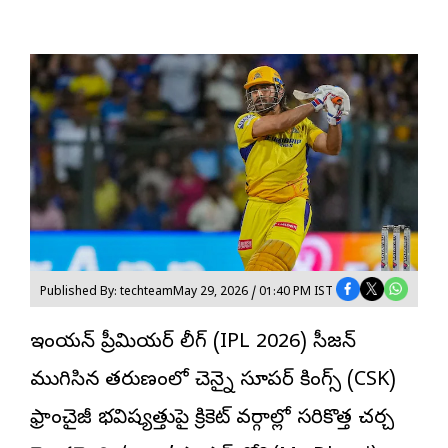
Published By: techteam
May 29, 2026 / 01:40 PM IST
ఇండియన్ ప్రీమియర్ లీగ్ (IPL 2026) సీజన్
ముగిసిన తరుణంలో చెన్నై సూపర్ కింగ్స్ (CSK)
ఫ్రాంచైజీ భవిష్యత్తుపై క్రికెట్ వర్గాల్లో సరికొత్త చర్చ