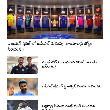
ఇండియన్ క్రికెట్ లో ఐపీఎల్ కుదుపు, గాయాలపై బోర్డు
సీరియస్..!
జైస్వాల్‌ కెరీర్ ను కాపాడిన రహానే.. అసలేం
జరిగింది..?
ఐపీఎల్ ట్రేడింగ్ పై అశ్విన్ సంచలన సలహా..!
అర్థరాత్రి సీఎంకు రిషభ్ పంత్ సంచలన