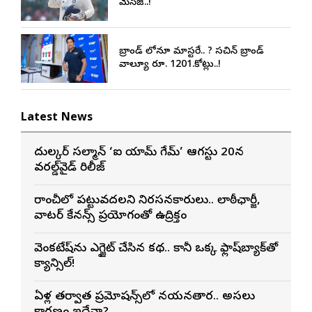
మెసేజ్..!
బ్రాండ్ లోనూ మాస్టరే.. ? సచిన్ బ్రాండ్
వాల్యూ రూ. 1201.కోట్లు..!
Latest News
దుల్కర్ సల్మాన్ ‘ఐ యామ్ గేమ్’ ఆగస్టు 20న
వరల్డ్‌వైడ్ రిలీజ్
రాంచీలో పట్టువదలని నిరసనకారులు.. లాఠీఛార్జీ,
వాటర్ కేనన్స్ ప్రయోగంతో ఉద్రిక్తం
వెంకటేష్‌ను ఎగ్జైట్ చేసిన కథ.. కానీ ఒక్క ఫ్లాష్‌బ్యాక్‌తో
క్యాన్సిల్!
ఏళ్ల తర్వాత ప్రమోషన్స్‌లో నయనతార.. అసలు