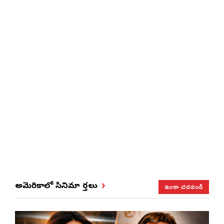
ఇంకా చదవండి
అమెరికాలో సినిమా వార్తలు