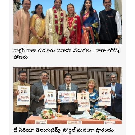
డాక్టర్ రాజా కుమారుడి వివాహ వేడుకలు…నారా లోకేష్
హాజరు
బే ఏరియా తెలుగుటైమ్స్ పోర్టల్ ఘనంగా ప్రారంభం