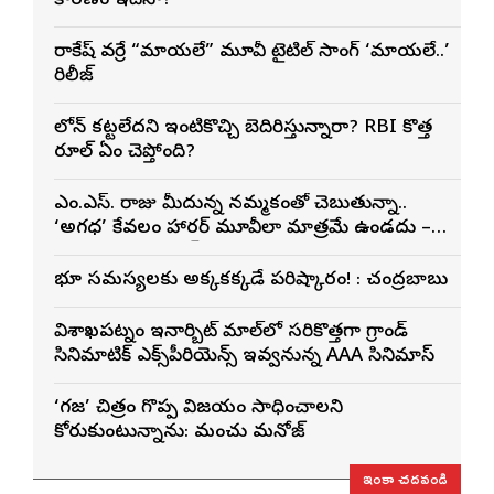
కారణం ఇదేనా?
రాకేష్ వర్రే “మాయలేడి” మూవీ టైటిల్ సాంగ్ ‘మాయలేడి..’
రిలీజ్
లోన్ కట్టలేదని ఇంటికొచ్చి బెదిరిస్తున్నారా? RBI కొత్త
రూల్ ఏం చెప్తోంది?
ఎం.ఎస్. రాజు మీదున్న నమ్మకంతో చెబుతున్నా..
‘అగధ’ కేవలం హారర్ మూవీలా మాత్రమే ఉండదు –
నిర్మాత శ్యాం ప్రసాద్ రెడ్డి
భూ సమస్యలకు అక్కడికక్కడే పరిష్కారం! : చంద్రబాబు
విశాఖ‌పట్నం ఇనార్బిట్ మాల్‌లో స‌రికొత్తగా గ్రాండ్
సినిమాటిక్ ఎక్స్‌పీరియెన్స్ ఇవ్వ‌నున్న AAA సినిమాస్‌
‘గజ’ చిత్రం గొప్ప విజయం సాధించాలని
కోరుకుంటున్నాను: మంచు మనోజ్
ఇంకా చదవండి