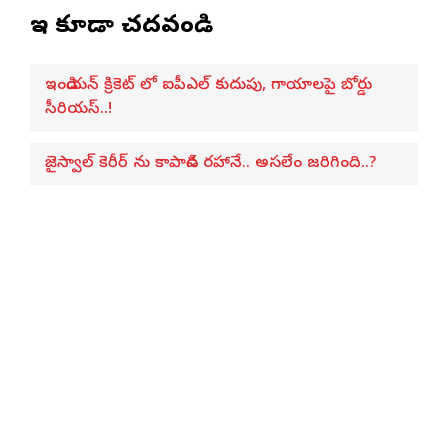
ఇవి కూడా చదవండి
ఇండియన్ క్రికెట్ లో ఐపీఎల్ కుదుపు, గాయాలపై బోర్డు
సీరియస్..!
జైస్వాల్‌ కెరీర్ ను కాపాడిన రహానే.. అసలేం జరిగింది..?