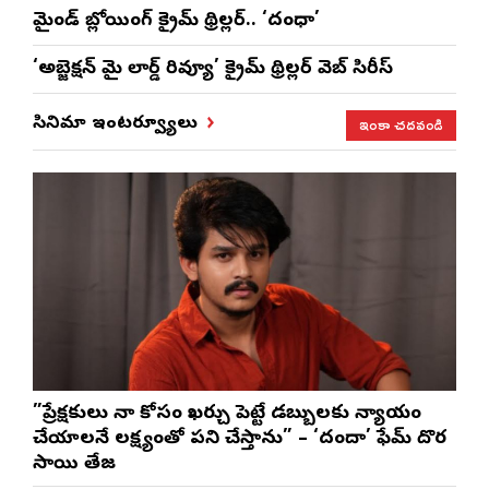
మైండ్ బ్లోయింగ్ క్రైమ్ థ్రిల్లర్.. ‘దంధా’
‘అబ్జెక్ష‌న్ మై లార్డ్ రివ్యూ’ క్రైమ్ థ్రిల్ల‌ర్ వెబ్ సిరీస్
ఇంకా చదవండి
సినిమా ఇంటర్వ్యూలు
”ప్రేక్షకులు నా కోసం ఖర్చు పెట్టే డబ్బులకు న్యాయం
చేయాలనే లక్ష్యంతో పని చేస్తాను” – ‘దందా’ ఫేమ్ దొర
సాయి తేజ