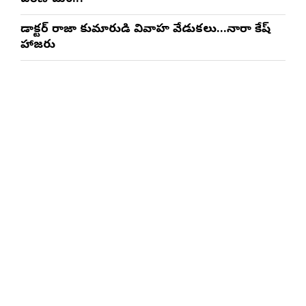
డాక్టర్ రాజా కుమారుడి వివాహ వేడుకలు…నారా లోకేష్
హాజరు