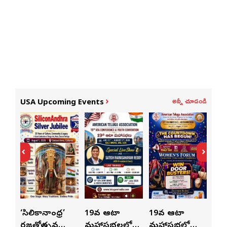
అన్నీ చూడండి
USA Upcoming Events
ుంచి
‘సిలికానాంధ్ర’
19వ ఆటా
19వ ఆటా
19
రజతోత్సవ
మహాసభలలో
మహాసభల్లో
మహా