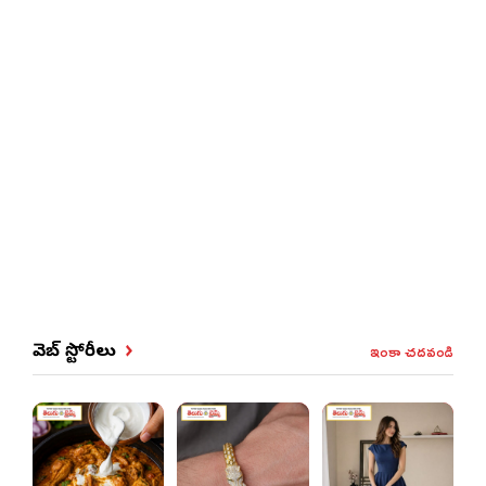
ఇంకా చదవండి
వెబ్ స్టోరీలు