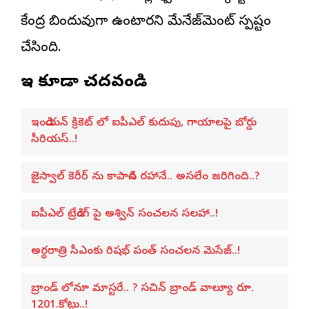
కేంద్ర బిందువుగా ఉంటారని మేనేజ్‌మెంట్ స్పష్టం
చేసింది.
ఇవి కూడా చదవండి
ఇండియన్ క్రికెట్ లో ఐపీఎల్ కుదుపు, గాయాలపై బోర్డు
సీరియస్..!
జైస్వాల్‌ కెరీర్ ను కాపాడిన రహానే.. అసలేం జరిగింది..?
ఐపీఎల్ ట్రేడింగ్ పై అశ్విన్ సంచలన సలహా..!
అర్థరాత్రి సీఎంకు రిషభ్ పంత్ సంచలన మెసేజ్..!
బ్రాండ్ లోనూ మాస్టరే.. ? సచిన్ బ్రాండ్ వాల్యూ రూ.
1201.కోట్లు..!