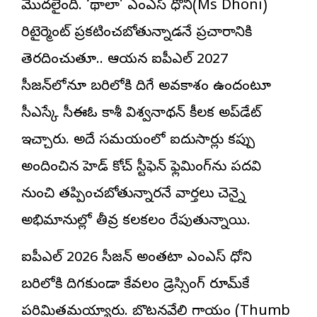
మొదలైంది.
‘థాలా’ ఎంఎస్ ధోని
(Ms Dhoni)
రిటైర్మెంట్ ప్రకటించబోతున్నాడనే ప్రచారానికి
తెరదించుతూ.. ఆయన ఐపీఎల్ 2027
సీజన్‌లోనూ బరిలోకి దిగే అవకాశం ఉందంటూ
సీఎస్కే సీఈఓ కాశీ విశ్వనాథన్ కీలక అప్‌డేట్
ఇచ్చారు. అదే సమయంలో ఐదుసార్లు కప్పు
అందించిన హెడ్ కోచ్ స్టీఫెన్ ఫ్లెమింగ్‌ను పదవి
నుంచి తప్పించబోతున్నారనే వార్తలు చెన్నై
అభిమానుల్లో తీవ్ర కలకలం రేపుతున్నాయి.
ఐపీఎల్ 2026 సీజన్ అంతటా ఎంఎస్ ధోని
బరిలోకి దిగకుండా కేవలం డ్రెస్సింగ్ రూమ్‌కే
పరిమితమయ్యారు. బొటనవేలి గాయం (Thumb