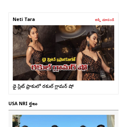
అన్నీ చూడండి
Neti Tara
థై స్లిట్ ఫ్రాకులో ర‌కుల్ గ్లామ‌ర్ షో
USA NRI వార్తలు