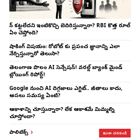
లోన్ కట్టలేదని ఇంటికొచ్చి బెదిరిస్తున్నారా? RBI కొత్త రూల్
ఏం చెప్తోంది?
షాకింగ్ విషయం: రోబోట్‌ కు ప్రపంచ జ్ఞానాన్ని ఎలా
నేర్పిస్తున్నారో తెలుసా?
తెలంగాణ పొలంలో AI సెన్సేషన్! వరల్డ్ బ్యాంక్ మైండ్
బ్లోయింగ్ రిపోర్ట్!
Google నుంచి AI దిగ్గజాలు ఎగ్జిట్.. జీతాలు కాదు,
అసలు సమస్య ఏంటి?
ఆకాశాన్ని చూస్తున్నారా? లేక ఆకాశమే మిమ్మల్ని
చూస్తోందా?
ఇంకా చదవండి
పాలిటిక్స్