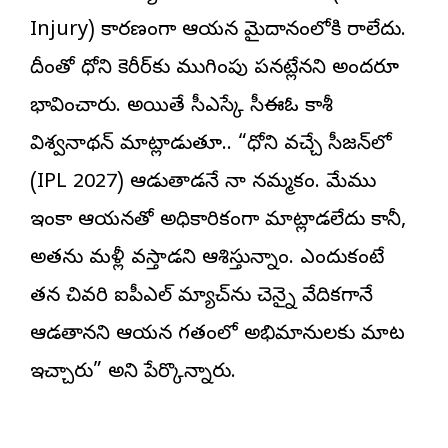
Injury) కారణంగా ఆయన మైదానంలోకి రాలేదు.
దీంతో ధోని కెరీర్‌కు ముగింపు పడినట్లేనని అందరూ
భావించారు. అయితే సీఎస్కే సీఈఓ కాశీ
విశ్వనాథన్ మాట్లాడుతూ.. “ధోని వచ్చే సీజన్‌లో
(IPL 2027) ఆడుతాడనే నా నమ్మకం. మేము
ఇంకా ఆయనతో అధికారికంగా మాట్లాడలేదు కానీ,
అతను మళ్లీ వస్తాడని ఆశిస్తున్నాం. ఎందుకంటే
తన చివరి ఐపీఎల్ మ్యాచ్‌ను చెన్నై వేదికగానే
ఆడతానని ఆయన గతంలో అభిమానులకు మాట
ఇచ్చారు” అని పేర్కొన్నారు.