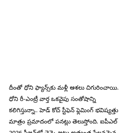
దీంతో ధోని ఫ్యాన్స్‌కు మళ్లీ ఆశలు చిగురించాయి.
ధోని రీ-ఎంట్రీ వార్త ఒకవైపు సంతోషాన్ని
కలిగిస్తున్నా.. హెడ్ కోచ్ స్టీఫెన్ ఫ్లెమింగ్ భవిష్యత్తు
మాత్రం ప్రమాదంలో పడినట్లు తెలుస్తోంది. ఐపీఎల్