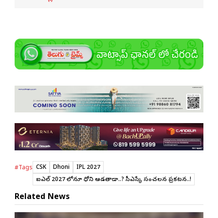
CSK
Dhoni
IPL 2027
#Tags
ఐపీఎల్ 2027 లోనూ ధోని ఆడతాడా..? సీఎస్కే సంచలన ప్రకటన..!
Related News