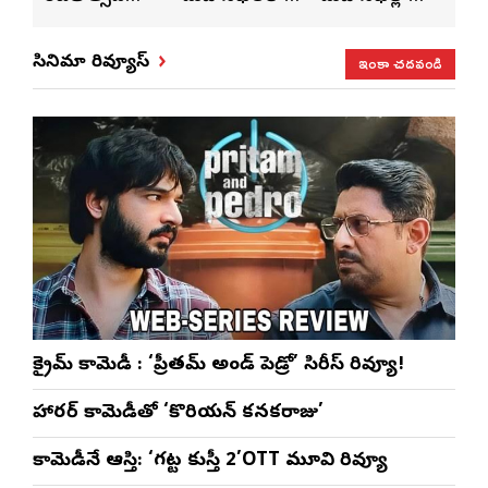
సంబరాలు…
సతీశ్
మహిళల కోసం
‘వి
కుంభ హారతి
రామసహాయం
ప్రత్యేకంగా
పరి
ఇంకా చదవండి
సినిమా రివ్యూస్
ప్రత్యేకం
రెడ్డి ప్రత్యేక లైవ్
‘ఉమెన్స్ ఫోరమ్’
కార
ళా’
షో
వేడుకలు
క్రైమ్ కామెడీ : ‘ప్రీతమ్ అండ్ పెడ్రో’ సిరీస్ రివ్యూ!
హారర్ కామెడీతో ‘కొరియన్ కనకరాజు’
కామెడీనే ఆస్తి: ‘గట్ట కుస్తీ 2’OTT మూవి రివ్యూ