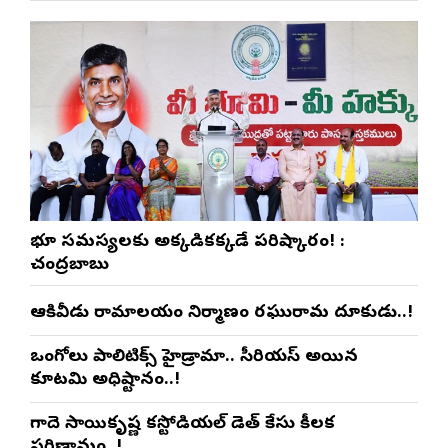
భూ సమస్యలకు అక్కడికక్కడే పరిష్కారం! :
చంద్రబాబు
ఆకివీడు రామాలయం నిర్మాణంలో రఘురామ దూకుడు..!
ఒంగోలు పాలిటిక్స్‌లో హైడ్రామా.. సీరియస్ అయిన
కూటమి అధిష్టానం..!
గాదె సాయికృష్ణ కస్టోడియల్ డెత్ కేసులో కీలక
పరిణామం..!