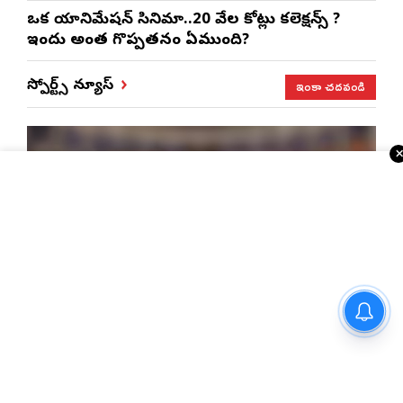
ఒక యానిమేషన్ సినిమా..20 వేల కోట్లు కలెక్షన్స్ ?
ఇందులో అంత గొప్పతనం ఏముంది?
ఇంకా చదవండి
స్పోర్ట్స్ న్యూస్
రాంచీలో పట్టువదలని
నిరసనకారులు.. లాఠీఛార్జీ, వాటర్
ఇండియన్ క్రికెట్ లో ఐపీఎల్ కుదుపు, గాయాలపై బోర్డు
కేనన్స్ ప్రయోగంతో ఉద్రిక్తం
సీరియస్..!
జైస్వాల్‌ కెరీర్ ను కాపాడిన రహానే.. అసలేం జరిగింది..?