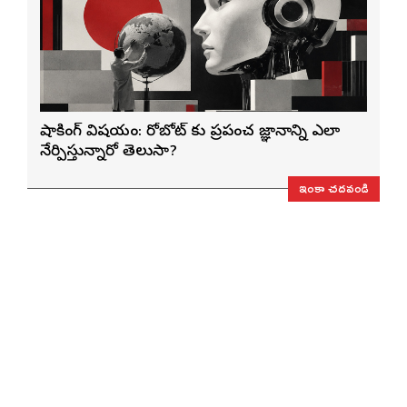
షాకింగ్ విషయం: రోబోట్‌ కు ప్రపంచ జ్ఞానాన్ని ఎలా
నేర్పిస్తున్నారో తెలుసా?
ఇంకా చదవండి