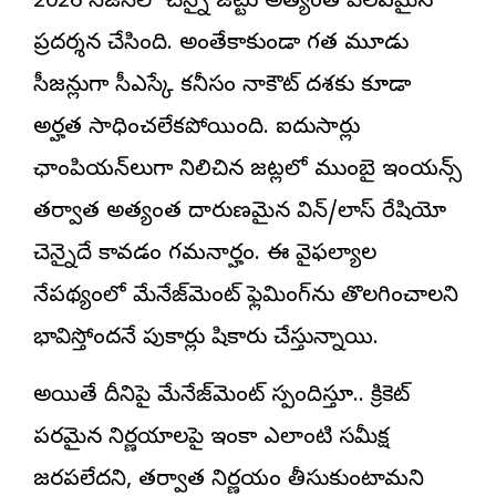
2026 సీజన్‌లో చెన్నై జట్టు అత్యంత పేలవమైన
ప్రదర్శన చేసింది. అంతేకాకుండా గత మూడు
సీజన్లుగా సీఎస్కే కనీసం నాకౌట్ దశకు కూడా
అర్హత సాధించలేకపోయింది. ఐదుసార్లు
ఛాంపియన్‌లుగా నిలిచిన జట్లలో ముంబై ఇండియన్స్
తర్వాత అత్యంత దారుణమైన విన్/లాస్ రేషియో
చెన్నైదే కావడం గమనార్హం. ఈ వైఫల్యాల
నేపథ్యంలో మేనేజ్‌మెంట్ ఫ్లెమింగ్‌ను తొలగించాలని
భావిస్తోందనే పుకార్లు షికారు చేస్తున్నాయి.
అయితే దీనిపై మేనేజ్‌మెంట్ స్పందిస్తూ.. క్రికెట్
పరమైన నిర్ణయాలపై ఇంకా ఎలాంటి సమీక్ష
జరపలేదని, తర్వాత నిర్ణయం తీసుకుంటామని