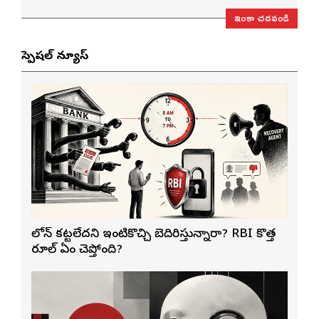
ఇంకా చదవండి
స్పెషల్ న్యూస్
లోన్ కట్టలేదని ఇంటికొచ్చి బెదిరిస్తున్నారా? RBI కొత్త
రూల్ ఏం చెప్తోంది?