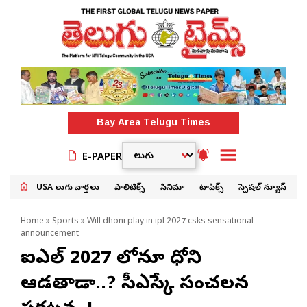
Bay Area
Telugu Times
E-PAPER
USA తెలుగు వార్తలు
పాలిటిక్స్
సినిమా
టాపిక్స్
స్పెషల్ న్యూస్
Home
»
Sports
» Will dhoni play in ipl 2027 csks sensational
announcement
ఐపీఎల్ 2027 లోనూ ధోని
ఆడతాడా..? సీఎస్కే సంచలన