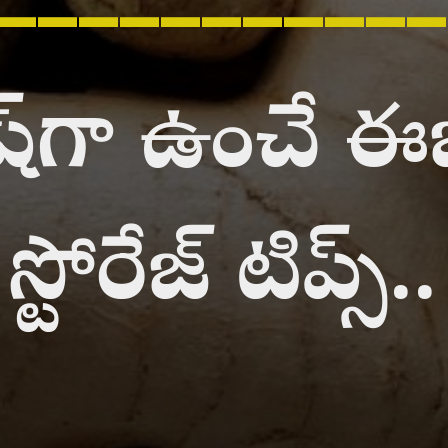
ి ఫ్రెష్‌గా ఉంచే
స్టోరేజ్ టిప్స్..