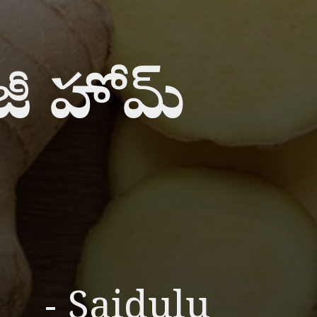
 ఈజీ హోమ్
- Saidulu