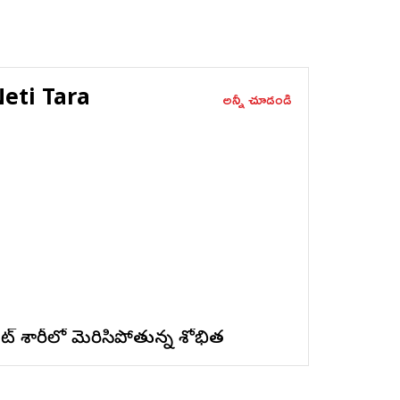
eti Tara
అన్నీ చూడండి
ైట్ శారీలో మెరిసిపోతున్న శోభిత