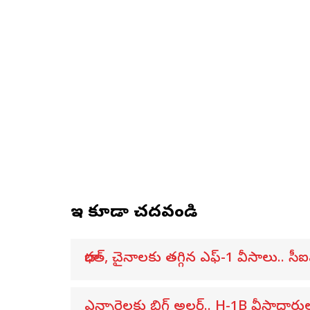
ఇవి కూడా చదవండి
భారత్, చైనాలకు తగ్గిన ఎఫ్-1 వీసాలు.. సీఐ
ఎన్నారైలకు బిగ్ అలర్ట్.. H-1B వీసాదార