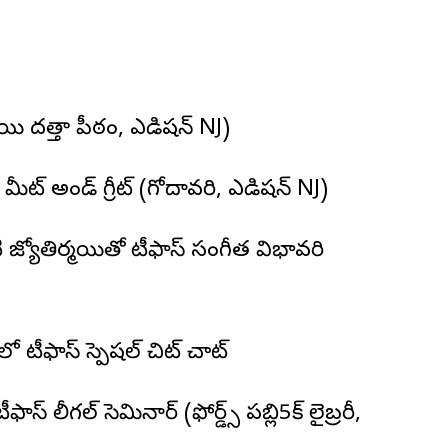
ాయి దత్తా పీఠం, ఎడిషన్ NJ)
ట్ అండ్ గ్రీట్ (గోదావరి, ఎడిషన్ NJ)
జ్యోతిర్మయితో టీఫాస్ సంగీత విభావరి
ో టీఫాస్ స్పెషల్ చిట్ చాట్
స్ లీగల్ సెమినార్ (ఫోర్డ్స్ పబ్లి5క్ లైబ్రరీ,