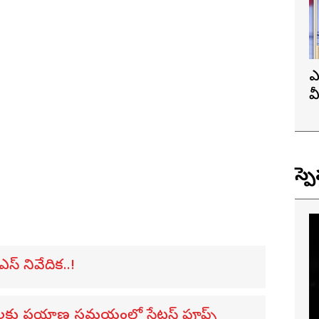
ఎ
వ
ప
స్ప
ఎస్ నివేదిక..!
ులకు ప్రయాణ సమయంలో స్టేటస్ ప్రూఫ్స్