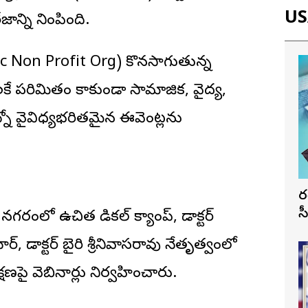
USA
జాన్ని నింపింది.
01 c Non Profit Org) కొనసాగుతున్న
కే పరిమితం కాకుండా సామాజిక, వైద్య,
్నో వైవిధ్యభరితమైన ఈవెంట్లను
భ
స
ంలో ఉచిత మెడికల్ క్యాంప్, డాక్టర్
ర్, డాక్టర్ బైరి శ్రీనివాసరావు నేతృత్వంలో
ణపై వెబినార్లు నిర్వహించారు.