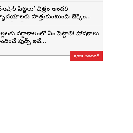
హుషార్‌ పిట్టలు’ చిత్రం అందరి
ృదయాలకు హత్తుకుంటుంది: బెక్కెం
ేణుగోపాల్‌
ిల్లలకు వర్షాకాలంలో ఏం పెట్టాలి! పోషకాలు
ందించే ఫుడ్స్ ఇవే…
ఇంకా చదవండి