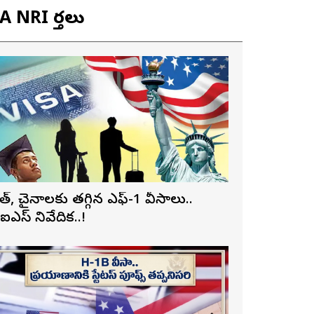
 NRI వార్తలు
ారత్, చైనాలకు తగ్గిన ఎఫ్-1 వీసాలు..
ీఐఎస్ నివేదిక..!