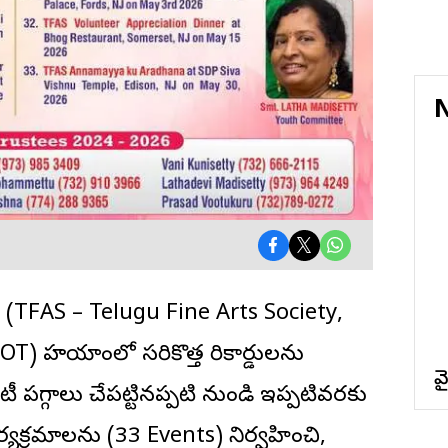
N
’ (TFAS – Telugu Fine Arts Society,
స్ (BOT) హయాంలో సరికొత్త రికార్డులను
వ
టీ పగ్గాలు చేపట్టినప్పటి నుండి ఇప్పటివరకు
యక్రమాలను (33 Events) నిర్వహించి,