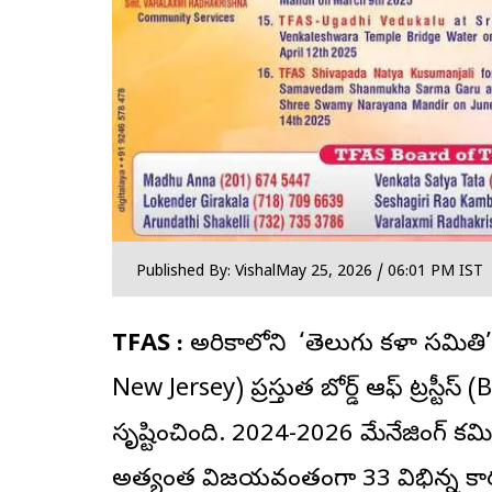
Published By: Vishal
May 25, 2026 / 06:01 PM IST
TFAS :
అమెరికాలోని ‘
తెలుగు కళా సమితి
New Jersey) ప్రస్తుత బోర్డ్ ఆఫ్ ట్రస్టీ
సృష్టించింది. 2024-2026 మేనేజింగ్ కమి
అత్యంత విజయవంతంగా 33 విభిన్న కార్