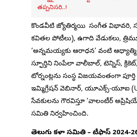
తప్పనిసరి..!
కొండవీటి జ్యోతిర్మయి సంగీత విభావరి, సంక
కవితల పోటీలు), ఉగాది వేడుకలు, త్రిమ
‘అన్నమయ్యకు ఆరాధన’ వంటి ఆధ్యాత్మిక 
స్ఫూర్తిని నింపేలా వాలీబాల్, టెన్నిస్, క్రికె
టోర్నమెంట్లను సంస్థ విజయవంతంగా పూర్తి 
ఇమ్మిగ్రేషన్ వెబినార్, యూఎక్స్-యూఐ (UX
సేవకులను గౌరవిస్తూ ‘వాలంటీర్ అప్రిషియ
సమితి నిర్వహించింది.
తెలుగు కళా సమితి – టీఫాస్ 2024-