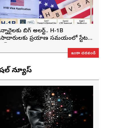
న్నారైలకు బిగ్ అలర్ట్.. H-1B
ీసాదారులకు ప్రయాణ సమయంలో స్టేటస్
్రూఫ్స్ తప్పనిసరి..!
ఇంకా చదవండి
ెషల్ న్యూస్