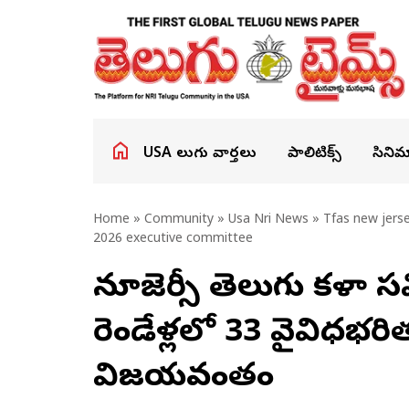
USA తెలుగు వార్తలు
పాలిటిక్స్
సినిమ
Home
»
Community
»
Usa Nri News
» Tfas new jerse
2026 executive committee
న్యూజెర్సీ తెలుగు కళా సమి
రెండేళ్లలో 33 వైవిధ్యభరి
విజయవంతం