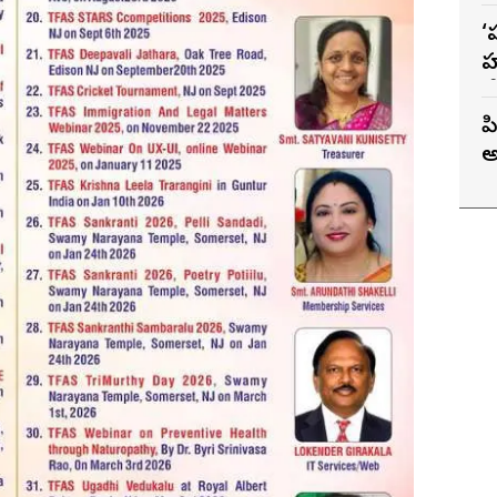
‘
హ
వ
ప
అ