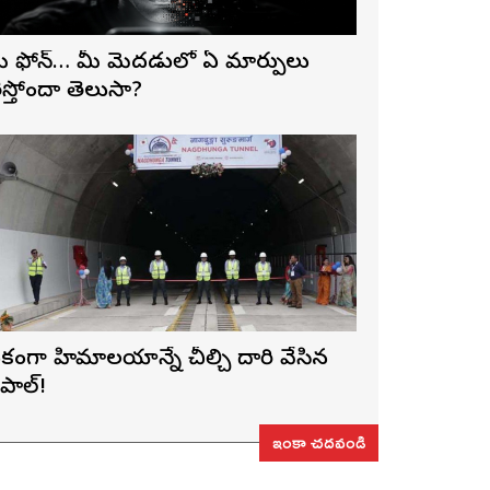
ీ ఫోన్… మీ మెదడులో ఏ మార్పులు
ెస్తోందా తెలుసా?
కంగా హిమాలయాన్నే చీల్చి దారి వేసిన
ేపాల్!
ఇంకా చదవండి