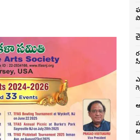
ఘ
ప
వ
భ
స
ఎ
గ
ఆ
ప
ట