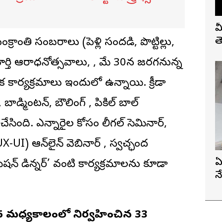
మ
త
్రాంతి సంబరాలు (పెళ్లి సందడి, పొట్టిల్లు,
ూర్తి ఆరాధనోత్సవాలు, , మే 30న జరగనున్న
కార్యక్రమాలు ఇందులో ఉన్నాయి. క్రీడా
ట్, బాడ్మింటన్, బౌలింగ్ , పికిల్ బాల్
చేసింది. ఎన్నారైల కోసం లీగల్ సెమినార్,
-UI) ఆన్‌లైన్ వెబినార్ , స్వచ్ఛంద
ఏ
ేషన్ డిన్నర్’ వంటి కార్యక్రమాలను కూడా
న
26 మధ్యకాలంలో నిర్వహించిన 33