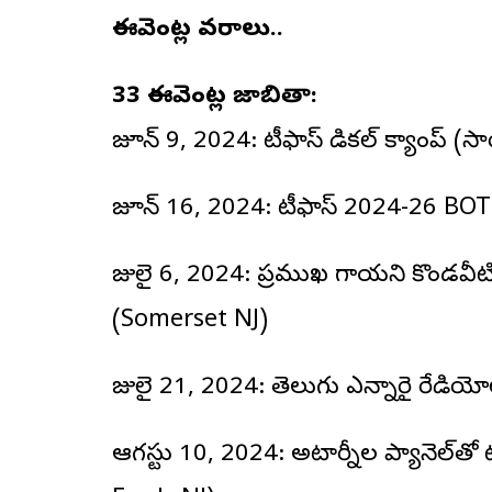
ఈవెంట్ల వివరాలు..
33 ఈవెంట్ల జాబితా:
జూన్ 9, 2024: టీఫాస్ మెడికల్ క్యాంప్ (స
జూన్ 16, 2024: టీఫాస్ 2024-26 BOT మీ
జులై 6, 2024: ప్రముఖ గాయని కొండవీటి 
(Somerset NJ)
జులై 21, 2024: తెలుగు ఎన్నారై రేడియోల
ఆగస్టు 10, 2024: అటార్నీల ప్యానెల్‌తో టీఫా