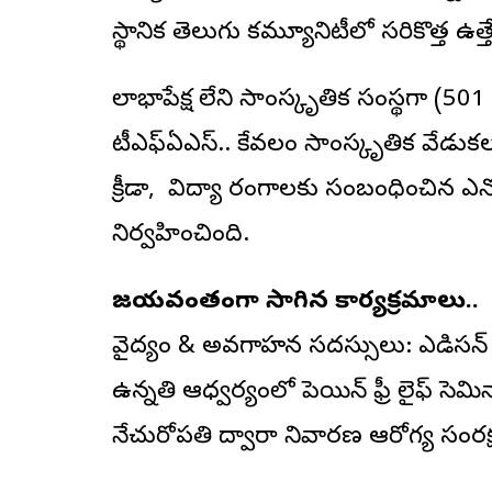
స్థానిక తెలుగు కమ్యూనిటీలో సరికొత్త ఉత్తే
లాభాపేక్ష లేని సాంస్కృతిక సంస్థగా (5
టీఎఫ్ఏఎస్.. కేవలం సాంస్కృతిక వేడుకల
క్రీడా, విద్యా రంగాలకు సంబంధించిన ఎన
నిర్వహించింది.
విజయవంతంగా సాగిన కార్యక్రమాలు..
వైద్యం & అవగాహన సదస్సులు: ఎడిసన్ నగర
ఉన్నతి ఆధ్వర్యంలో పెయిన్ ఫ్రీ లైఫ్ సెమినా
నేచురోపతి ద్వారా నివారణ ఆరోగ్య సంరక్ష