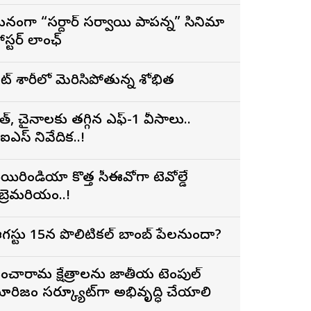
నంగా “సర్దార్ సర్వాయి పాపన్న” సినిమా
ోస్టర్ లాంఛ్
ైట్ శారీలో మెరిసిపోతున్న శోభిత
ారత్, చైనాలకు తగ్గిన ఎఫ్-1 వీసాలు..
ీఐఎస్ నివేదిక..!
యిరిండియా కొత్త సీఈవోగా టెవోల్డే
ెబ్రెమరియం..!
గస్టు 15న పొలిటికల్ బాంబ్ పేలనుందా?
ంచారామ క్షేత్రాలను జాతీయ టెంపుల్
ూరిజం సర్క్యూట్‌గా అభివృద్ధి చేయాలి