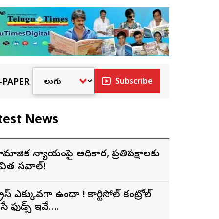
-PAPER
Subscribe
test News
ామాజిక న్యాయంపై అధికార, ప్రతిపక్షాలకు
విత సవాల్!
్ట్రెస్ ఎక్కువగా ఉందా ! కార్టిసోల్ కంట్రోల్
ేసే ఫుడ్స్ ఇవే….