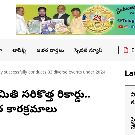
E
ా
టాపిక్స్
ఇతర వార్తలు
స్పెషల్ న్యూస్
La
y successfully conducts 33 diverse events under 2024
తి సరికొత్త రికార్డు..
స
క
త కార్యక్రమాలు
స
చ