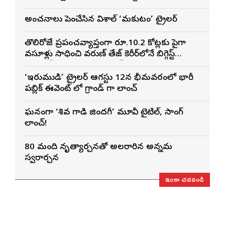
అంచనాలు పెంచేసిన విశాల్ ‘మకుటం’ ట్రైలర్
తొలిరోజే ప్రపంచవ్యాప్తంగా రూ.10.2 కోట్లకు పైగా
వసూళ్లు సాధించి వరుణ్ తేజ్ కెరీర్‌లోనే బిగ్గెస్ట్
ఓపెనింగ్‌గా నిలిచిన ‘కొరియన్ కనకరాజు’
‘ఇరుముడి’ ట్రైలర్ ఆగస్టు 12న భీమవరంలో భారీ
పబ్లిక్ ఈవెంట్ లో గ్రాండ్ గా లాంచ్
ఘనంగా ‘శివ గాడి జింద‌గీ’ మూవీ టైటిల్, సాంగ్
లాంచ్!
80 మంది నృత్యార్చనతో అలరారిన అన్నమ
స్వరార్చన
ఇంకా చదవండి