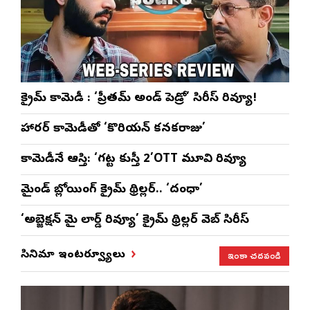
క్రైమ్ కామెడీ : ‘ప్రీతమ్ అండ్ పెడ్రో’ సిరీస్ రివ్యూ!
హారర్ కామెడీతో ‘కొరియన్ కనకరాజు’
కామెడీనే ఆస్తి: ‘గట్ట కుస్తీ 2’OTT మూవి రివ్యూ
మైండ్ బ్లోయింగ్ క్రైమ్ థ్రిల్లర్.. ‘దంధా’
‘అబ్జెక్ష‌న్ మై లార్డ్ రివ్యూ’ క్రైమ్ థ్రిల్ల‌ర్ వెబ్ సిరీస్
ఇంకా చదవండి
సినిమా ఇంటర్వ్యూలు