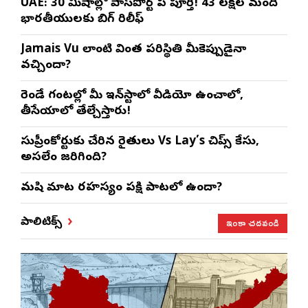
UAE: 30 నిమిషాల్లో పాస్‌పోర్ట్ పని పూర్తి! 43 లక్షల మంది
భారతీయులకు బిగ్ రిలీఫ్
Jamais Vu లాంటి వింత పరిస్థితి మీకెప్పుడైనా
వచ్చిందా?
రెండే గంటల్లో మీ ఇన్‌స్టాలో వీడియో ఉంచాలో,
తీసేయాలో తేల్చేస్తారు!
సుప్రీంకోర్టుకు చేరిన రైతులు Vs Lay’s చిప్స్‌ కేసు,
అసలేం జరిగింది?
మనిషి మాట రహస్యం పక్షి పాటలో ఉందా?
ఇంకా చదవండి
పాలిటిక్స్