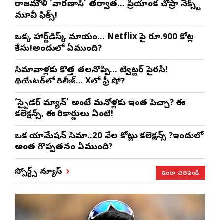
రాజమౌళి ‘వారణాసి’ తర్వాత… ప్రియాంక చోప్రా నెక్స్ట్
మూవీ ఫిక్స్!
ఒక్క హార్డ్‌డిస్క్ మాయం… Netflix పై రూ.900 కోట్ల
కేసు!అందులో ఏముంది?
సినిమావాళ్లకు కొత్త తలనొప్పి… ట్విట్టర్ పైరసీ!
థియేటర్‌లో రిలీజ్… Xలో ఫ్రీ షో?
‘స్పైడర్ మ్యాన్’ అంటే మనోళ్లకు ఇంత పిచ్చా? ఈ
కలెక్షన్స్, ఈ రికార్డులు ఏంటి!
ఒక యానిమేషన్ సినిమా..20 వేల కోట్లు కలెక్షన్స్ ?ఇందులో
అంత గొప్పతనం ఏముంది?
ఇంకా చదవండి
స్పోర్ట్స్ న్యూస్