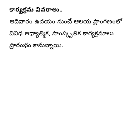
కార్యక్రమ వివరాలు..
ఆదివారం ఉదయం నుంచే ఆలయ ప్రాంగణంలో
వివిధ ఆధ్యాత్మిక, సాంస్కృతిక కార్యక్రమాలు
ప్రారంభం కానున్నాయి.