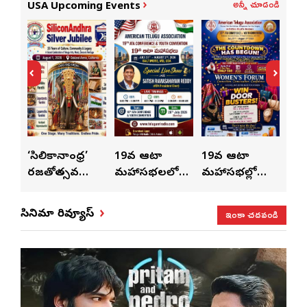
అన్నీ చూడండి
USA Upcoming Events
ుంచి
‘సిలికానాంధ్ర’
19వ ఆటా
19వ ఆటా
19
రజతోత్సవ
మహాసభలలో
మహాసభల్లో
మహా
సంబరాలు…
సతీశ్
మహిళల కోసం
‘వి
కుంభ హారతి
రామసహాయం
ప్రత్యేకంగా
పరి
ఇంకా చదవండి
సినిమా రివ్యూస్
ప్రత్యేకం
రెడ్డి ప్రత్యేక లైవ్
‘ఉమెన్స్ ఫోరమ్’
కార
ళా’
షో
వేడుకలు