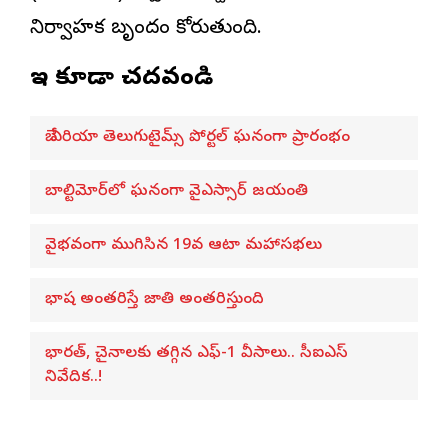
నిర్వాహక బృందం కోరుతుంది.
ఇవి కూడా చదవండి
బే ఏరియా తెలుగుటైమ్స్ పోర్టల్ ఘనంగా ప్రారంభం
బాల్టిమోర్‌లో ఘనంగా వైఎస్సార్‌ జయంతి
వైభవంగా ముగిసిన 19వ ఆటా మహాసభలు
భాష అంతరిస్తే జాతి అంతరిస్తుంది
భారత్, చైనాలకు తగ్గిన ఎఫ్-1 వీసాలు.. సీఐఎస్
నివేదిక..!