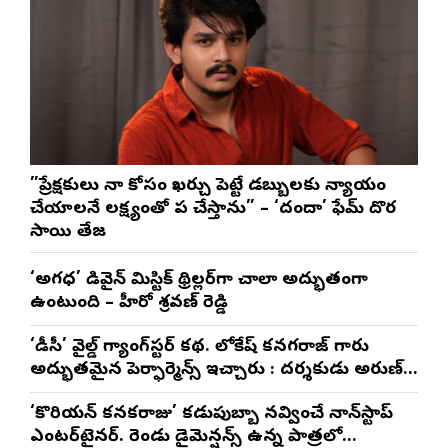
”ప్రేక్షకులు నా కోసం ఖర్చు పెట్టే డబ్బులకు న్యాయం
చేయాలనే లక్ష్యంతో పని చేస్తాను” – ‘దందా’ ఫేమ్ దొర
సాయి తేజ
‘అగధ’ డివైన్ మిస్టిక్ థ్రిల్లర్‌గా చాలా అద్భుతంగా
ఉంటుంది – హీరో శ్రవణ్ రెడ్డి
‘డీసీ’ వైల్డ్ గ్యాంగ్‌స్టర్ కథ. లోకేష్ కనగరాజ్ గారు
అద్భుతమైన పెర్ఫార్మెన్స్ ఇచ్చారు : దర్శకుడు అరుణ్
మాథేశ్వరన్
‘కొరియన్ కనకరాజు’ కడుపుబ్బా నవ్వించే నాన్‌స్టాప్
ఎంటర్‌టైనర్. రెండు డైమెన్షన్స్ ఉన్న పాత్రలో