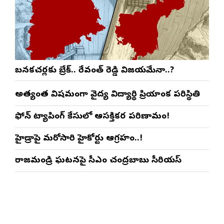
బనకచర్లకు బ్రేక్.. రేవంత్ రెడ్డి విజయమేనా..?
అత్యంత విషమంగా వైద్య విద్యార్థిని ప్రియాంక పరిస్థితి
ఫోన్ ట్యాపింగ్ కేసులో ఆసక్తికర పరిణామం!
హైడ్రాపై మరోసారి హైకోర్టు ఆగ్రహం..!
రాజమండ్రి ఘటనపై సీఎం చంద్రబాబు సీరియస్