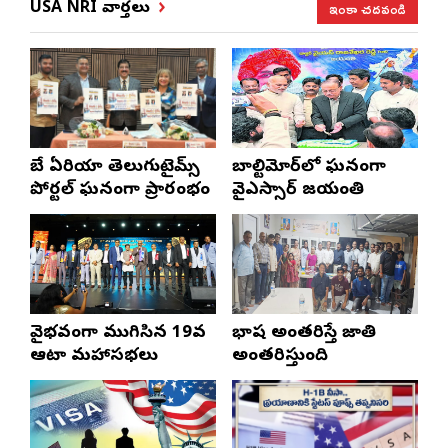
ఇంకా చదవండి
USA NRI వార్తలు
బే ఏరియా తెలుగుటైమ్స్
బాల్టిమోర్‌లో ఘనంగా
పోర్టల్ ఘనంగా ప్రారంభం
వైఎస్సార్‌ జయంతి
వైభవంగా ముగిసిన 19వ
భాష అంతరిస్తే జాతి
ఆటా మహాసభలు
అంతరిస్తుంది