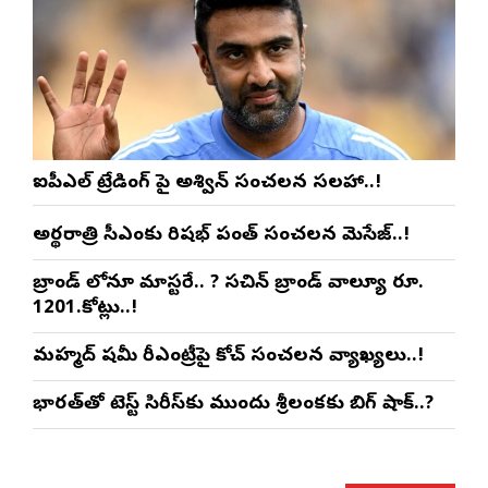
ఐపీఎల్ ట్రేడింగ్ పై అశ్విన్ సంచలన సలహా..!
అర్థరాత్రి సీఎంకు రిషభ్ పంత్ సంచలన మెసేజ్..!
బ్రాండ్ లోనూ మాస్టరే.. ? సచిన్ బ్రాండ్ వాల్యూ రూ.
1201.కోట్లు..!
మహ్మద్ షమీ రీఎంట్రీపై కోచ్ సంచలన వ్యాఖ్యలు..!
భారత్‌తో టెస్ట్ సిరీస్‌కు ముందు శ్రీలంకకు బిగ్ షాక్..?