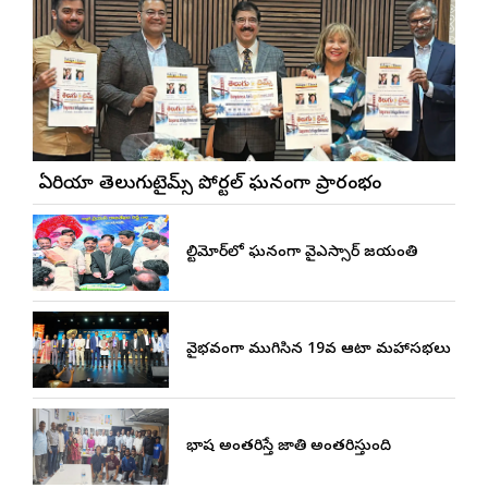
బే ఏరియా తెలుగుటైమ్స్ పోర్టల్ ఘనంగా ప్రారంభం
బాల్టిమోర్‌లో ఘనంగా వైఎస్సార్‌ జయంతి
వైభవంగా ముగిసిన 19వ ఆటా మహాసభలు
భాష అంతరిస్తే జాతి అంతరిస్తుంది