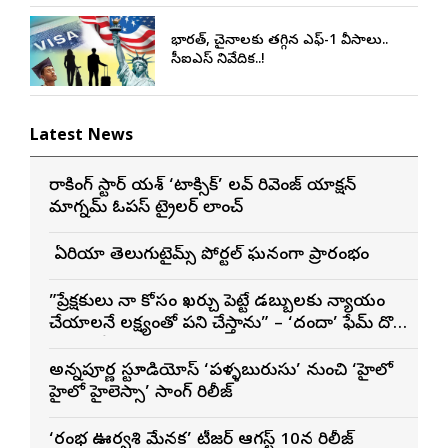
భారత్, చైనాలకు తగ్గిన ఎఫ్-1 వీసాలు..
సీఐఎస్ నివేదిక..!
Latest News
రాకింగ్ స్టార్ యశ్ ‘టాక్సిక్’ లవ్ రివెంజ్ యాక్షన్
మాగ్నమ్ ఓపస్‌ ట్రైలర్ లాంచ్
బే ఏరియా తెలుగుటైమ్స్ పోర్టల్ ఘనంగా ప్రారంభం
”ప్రేక్షకులు నా కోసం ఖర్చు పెట్టే డబ్బులకు న్యాయం
చేయాలనే లక్ష్యంతో పని చేస్తాను” – ‘దందా’ ఫేమ్ దొర
సాయి తేజ
అన్నపూర్ణ స్టూడియోస్ ‘పళ్ళబురుసు’ నుంచి ‘హైలో
హైలో హైలెస్సా’ సాంగ్ రిలీజ్
‘రంభ ఊర్వశి మేనక’ టీజర్ ఆగస్ట్ 10న రిలీజ్