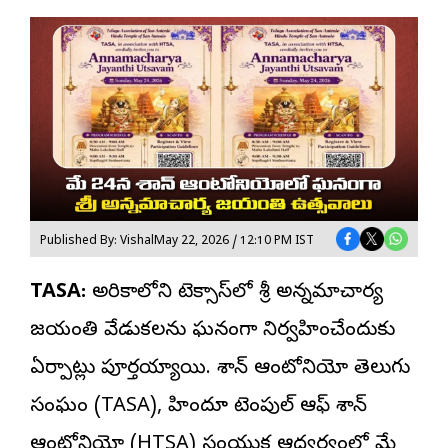
Published By: Vishal
May 22, 2026 / 12:10 PM IST
TASA:
అమెరికాలోని టెక్సాస్‌లో శ్రీ అన్నమాచార్య
జయంతి వేడుకలను ఘనంగా నిర్వహించేందుకు
ఏర్పాట్లు పూర్తయ్యాయి. శాన్ ఆంటోనియో
తెలుగు
సంఘం
(TASA), హిందూ టెంపుల్ ఆఫ్ శాన్
ఆంటోనియో (HTSA) సంయుక్త ఆధ్వర్యంలో మే