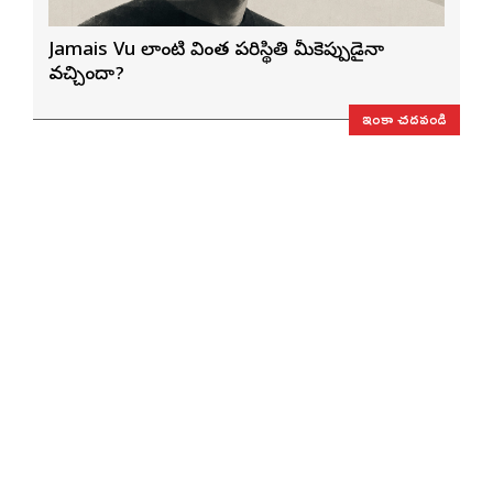
Jamais Vu లాంటి వింత పరిస్థితి మీకెప్పుడైనా
వచ్చిందా?
ఇంకా చదవండి