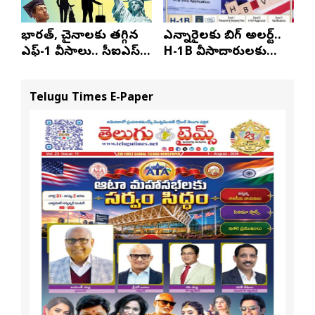
భారత్, చైనాలకు తగ్గిన
ఎన్నారైలకు బిగ్ అలర్ట్..
ఎఫ్-1 వీసాలు.. సీఐఎస్
H-1B వీసాదారులకు
నివేదిక..!
ప్రయాణ సమయంలో
స్టేటస్ ప్రూఫ్స్ తప్పనిసరి..!
Telugu Times E-Paper