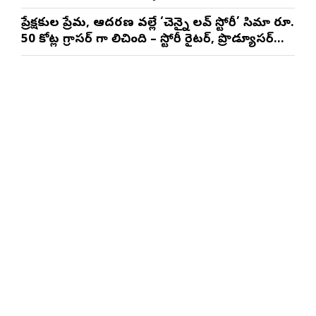
నటించడం చాలా సంతృప్తినిచ్చింది : వరుణ్ తేజ్
ప్రేక్షకుల ప్రేమ, ఆదరణ వల్లే ‘చెన్నై లవ్ స్టోరీ’ సినిమా రూ.
50 కోట్ల గ్రాసర్ గా నిలిచింది – స్టోరీ రైటర్, ప్రొడ్యూసర్
సాయి రాజేష్