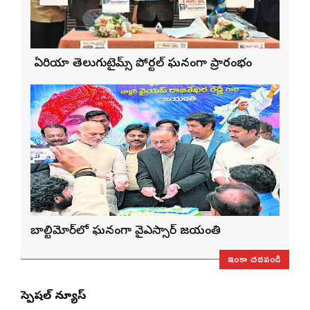
బే ఏరియా తెలుగుటైమ్స్ పోర్టల్ ఘనంగా ప్రారంభం
బాల్టిమోర్‌లో ఘనంగా వైఎస్సార్‌ జయంతి
ఇంకా చదవండి
స్పెషల్ న్యూస్