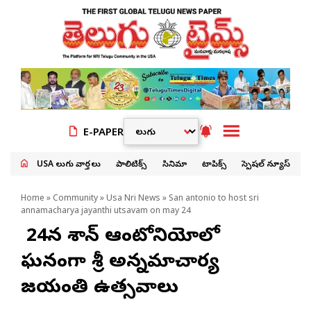
E-PAPER
USA తెలుగు వార్తలు
పాలిటిక్స్
సినిమా
టాపిక్స్
స్పెషల్ న్యూస్
Home
»
Community
»
Usa Nri News
» San antonio to host sri
annamacharya jayanthi utsavam on may 24
మే 24న శాన్ ఆంటోనియోలో
ఘనంగా శ్రీ అన్నమాచార్య
జయంతి ఉత్సవాలు