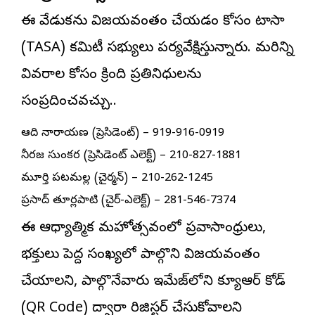
ఈ వేడుకను విజయవంతం చేయడం కోసం టాసా
(TASA) కమిటీ సభ్యులు పర్యవేక్షిస్తున్నారు. మరిన్ని
వివరాల కోసం క్రింది ప్రతినిధులను
సంప్రదించవచ్చు..
ఆది నారాయణ (ప్రెసిడెంట్) – 919-916-0919
నీరజ సుంకర (ప్రెసిడెంట్ ఎలెక్ట్) – 210-827-1881
మూర్తి పటమల్ల (చైర్మన్) – 210-262-1245
ప్రసాద్ తూర్లపాటి (చైర్-ఎలెక్ట్) – 281-546-7374
ఈ ఆధ్యాత్మిక మహోత్సవంలో ప్రవాసాంధ్రులు,
భక్తులు పెద్ద సంఖ్యలో పాల్గొని విజయవంతం
చేయాలని, పాల్గొనేవారు ఇమేజ్‌లోని క్యూఆర్ కోడ్
(QR Code) ద్వారా రిజిస్టర్ చేసుకోవాలని