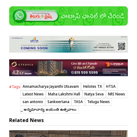
Annamacharya Jayanthi Utsavam
Helotes TX
HTSA
#Tags
Latest News
Maha Lakshmi Hall
Natya Seva
NRI News
san antonio
Sankeertana
TASA
Telugu News
శ్రీ అన్నమాచార్య జయంతి ఉత్సవాలు
Related News