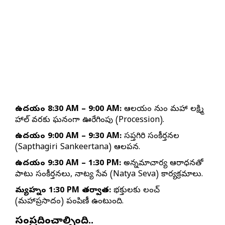
ఉదయం 8:30 AM – 9:00 AM:
ఆలయం నుండి మహా లక్ష్మి
హాల్ వరకు ఘనంగా ఊరేగింపు (Procession).
ఉదయం 9:00 AM – 9:30 AM:
సప్తగిరి సంకీర్తనల
(Sapthagiri Sankeertana) ఆలపన.
ఉదయం 9:30 AM – 1:30 PM:
అన్నమాచార్య ఆరాధనతో
పాటు సంకీర్తనలు, నాట్య సేవ (Natya Seva) కార్యక్రమాలు.
మధ్యాహ్నం 1:30 PM తర్వాత:
భక్తులకు లంచ్
(మహాప్రసాదం) పంపిణీ ఉంటుంది.
సంప్రదించాల్సింది..