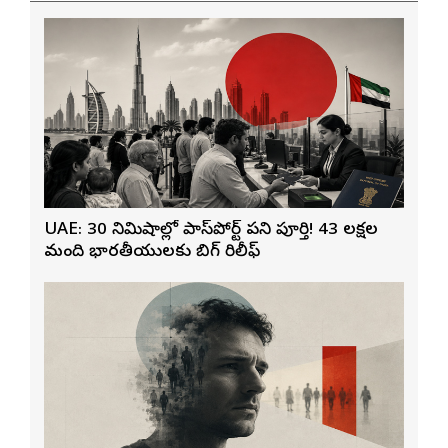
UAE: 30 నిమిషాల్లో పాస్‌పోర్ట్ పని పూర్తి! 43 లక్షల
మంది భారతీయులకు బిగ్ రిలీఫ్