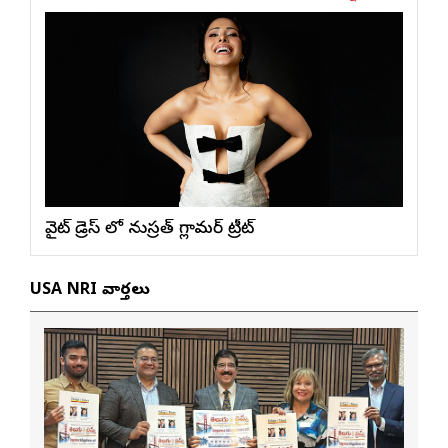
వైట్ డ్రెస్ లో నుస్ర‌త్ గ్లామ‌ర్ ట్రీట్
USA NRI వార్తలు