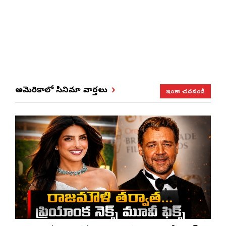
ఇంకా చదవండి
అమెరికాలో సినిమా వార్తలు