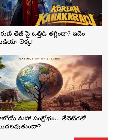
రుణ్ తేజ్‌ పై ఒత్తిడి తగ్గిందా? ఇదేం
ీడియా లెక్క!
ాబోయే మహా సంక్షోభం… తేనెటీగతో
ొదలవుతుందా?