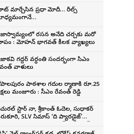
ూట్ మార్చేసిన ప్రధాని మోదీ… రీల్స్
ాధ్యమంగానే…
్రజాస్వామ్యంలో నిరసన అనేది చర్చకు మరో
ూపం : మోహన్ భాగవత్ కీలక వ్యాఖ్యలు
్రజాకవి గద్దర్‌ వర్ధంతి సందర్భంగా సీఎం
ేవంత్‌ నివాళులు
ోపాల‌పురం పాఠ‌శాల గ‌దుల నిర్మాణానికి రూ.25
ల‌క్ష‌లు మంజూరు : సీఎం రేవంత్ రెడ్డి
ేచురల్ స్టార్ నాని, శ్రీకాంత్ ఓదెల, సుధాకర్
ెరుకూరి, SLV సినిమాస్ ‘ది ప్యారడైజ్’
ునుపెన్నడూ చూడని యాక్షన్ బ్లడ్ బాత్
ీజర్ రిలీజ్