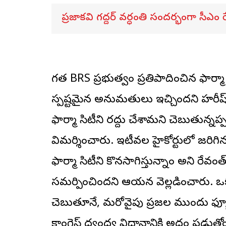
ప్రజాకవి గద్దర్‌ వర్ధంతి సందర్భంగా సీఎం ర
గత BRS ప్రభుత్వం ప్రతిపాదించిన ఫార్మా స
స్పష్టమైన అనుమతులు ఇచ్చిందని హరీష్ రావ
ఫార్మా సిటీని రద్దు చేశామని చెబుతున్
విమర్శించారు. ఇటీవల హైకోర్టులో జరిగిన
ఫార్మా సిటీని కొనసాగిస్తున్నాం అని రేవం
సమర్పించిందని ఆయన వెల్లడించారు. ఒకవ
చెబుతూనే, మరోవైపు ప్రజల ముందు ఫ్య
కాంగ్రెస్ ద్వంద్వ విధానానికి అద్దం పడుతోం