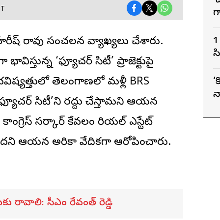
‘
ST
గ
ద
1
హరీష్ రావు సంచలన వ్యాఖ్యలు చేశారు.
స
ా భావిస్తున్న ‘ఫ్యూచర్ సిటీ’ ప్రాజెక్టుపై
ట
భవిష్యత్తులో తెలంగాణలో మళ్లీ BRS
‘
న
ఫ్యూచర్ సిటీ’ని రద్దు చేస్తామని ఆయన
ఉ
స
 కాంగ్రెస్ సర్కార్ కేవలం రియల్ ఎస్టేట్
ందని ఆయన అమెరికా వేదికగా ఆరోపించారు.
సుకు రావాలి: సీఎం రేవంత్ రెడ్డి