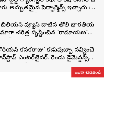
డీసీ’ వైల్డ్ గ్యాంగ్‌స్టర్ కథ. లోకేష్ కనగరాజ్
ారు అద్భుతమైన పెర్ఫార్మెన్స్ ఇచ్చారు :
ర్శకుడు అరుణ్ మాథేశ్వరన్
 బిలియన్ వ్యూస్ దాటిన తొలి భారతీయ
ినిమాగా చరిత్ర సృష్టించిన ‘రామాయణ’
్రైలర్
కొరియన్ కనకరాజు’ కడుపుబ్బా నవ్వించే
ాన్‌స్టాప్ ఎంటర్‌టైనర్. రెండు డైమెన్షన్స్
న్న పాత్రలో నటించడం చాలా
ఇంకా చదవండి
ంతృప్తినిచ్చింది : వరుణ్ తేజ్