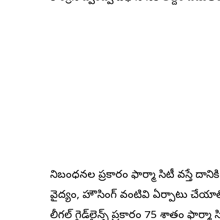
నిబంధనల ప్రకారం ఫార్మా సిటీ వస్తే దాన
వైద్యం, హౌసింగ్ వంటివి ఏర్పాటు చేయా
లీగల్ గైడ్‌లైన్స్ ప్రకారం 75 శాతం ఫార్