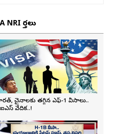
 NRI వార్తలు
ారత్, చైనాలకు తగ్గిన ఎఫ్-1 వీసాలు..
ీఐఎస్ నివేదిక..!