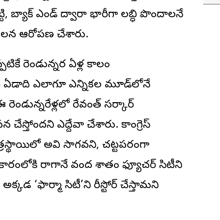
ి, బ్యాక్ ఎండ్ ద్వారా భారీగా లబ్ధి పొందాలనే
చలన ఆరోపణ చేశారు.
్పటికే రెండున్నర ఏళ్ల కాలం
ి ఏడాది ఎలాగూ ఎన్నికల మూడ్‌లోనే
 రెండున్నరేళ్లలో రేవంత్ సర్కార్
స్తోందని ఎద్దేవా చేశారు. కాంగ్రెస్
షేత్రస్థాయిలో అవి సాగవని, చట్టపరంగా
కారంలోకి రాగానే వంద శాతం ఫ్యూచర్ సిటీని
క్కడ ‘ఫార్మా సిటీ’ని రీస్టోర్ చేస్తామని