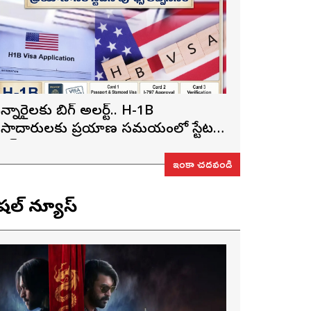
న్నారైలకు బిగ్ అలర్ట్.. H-1B
ీసాదారులకు ప్రయాణ సమయంలో స్టేటస్
రూఫ్స్ తప్పనిసరి..!
ఇంకా చదవండి
ెషల్ న్యూస్