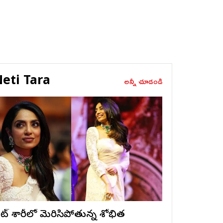
eti Tara
అన్నీ చూడండి
ైట్ శారీలో మెరిసిపోతున్న శోభిత