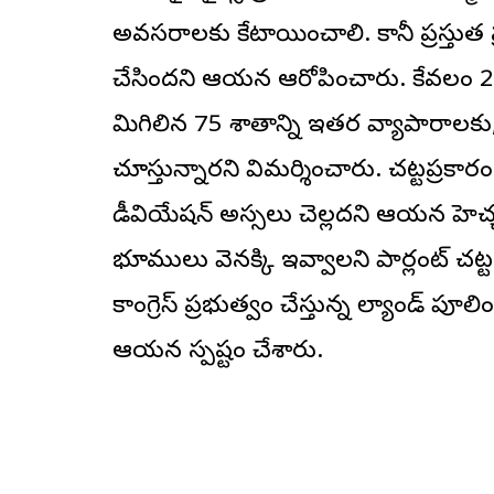
అవసరాలకు కేటాయించాలి. కానీ ప్రస్తుత ప
చేసిందని ఆయన ఆరోపించారు. కేవలం 25 
మిగిలిన 75 శాతాన్ని ఇతర వ్యాపారాలకు
చూస్తున్నారని విమర్శించారు. చట్టప్రక
డీవియేషన్ అస్సలు చెల్లదని ఆయన హెచ్
భూములు వెనక్కి ఇవ్వాలని పార్లమెంట్ చట్
కాంగ్రెస్ ప్రభుత్వం చేస్తున్న ల్యాండ్ ప
ఆయన స్పష్టం చేశారు.