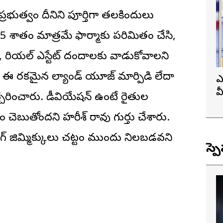
్రభుత్వం దీనిని పూర్తిగా తలకిందులు
శాతం మాత్రమే ఫార్మాకు పరిమితం చేసి,
, రియల్ ఎస్టేట్ దందాలకు వాడుకోవాలని
ారం ఈ రకమైన ల్యాండ్ యూజ్ మార్పిడి లేదా
ఎ
వ
చరించారు. డీవియేషన్ ఉంటే రైతుల
ప్
టం చెబుతోందని హరీశ్ రావు గుర్తు చేశారు.
ూలింగ్ జిమ్మిక్కులు చట్టం ముందు నిలబడవని
స్ప