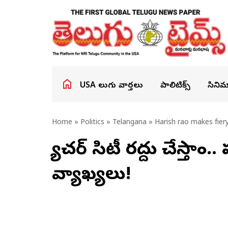
USA తెలుగు వార్తలు
పాలిటిక్స్
సినిమ
Home
»
Politics
»
Telangana
» Harish rao makes fier
ఫ్యూచర్ సిటీ రద్దు చేస్త
వ్యాఖ్యలు!