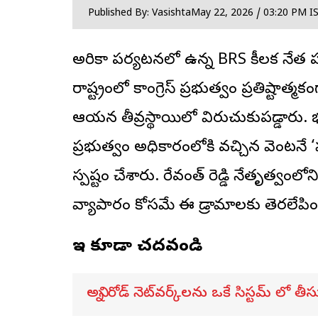
Published By: Vasishta
May 22, 2026 / 03:20 PM I
అమెరికా పర్యటనలో ఉన్న BRS కీలక నేత 
రాష్ట్రంలో
కాంగ్రెస్
ప్రభుత్వం ప్రతిష్టాత్మకంగ
ఆయన తీవ్రస్థాయిలో విరుచుకుపడ్డారు. 
ప్రభుత్వం అధికారంలోకి వచ్చిన వెంటనే ‘
స్పష్టం చేశారు. రేవంత్ రెడ్డి నేతృత్వంలోని
వ్యాపారం కోసమే ఈ డ్రామాలకు తెరలేపి
ఇవి కూడా చదవండి
అన్ని రోడ్ నెట్‌వర్క్‌లను ఒకే సిస్టమ్ లో తీ