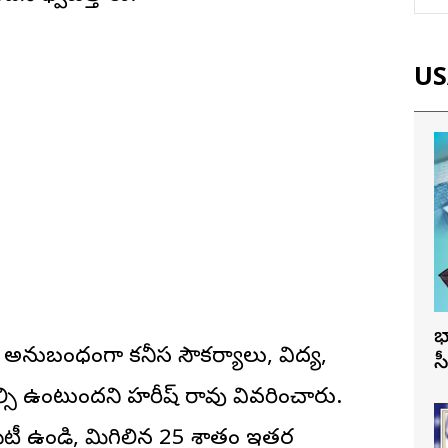
USA
భ
ికి అనుబంధంగా కనీస సౌకర్యాలు, విద్య,
స
ల్సి ఉంటుందని హరీష్ రావు వివరించారు.
మా సిటీ ఉండి, మిగిలిన 25 శాతం ఇతర