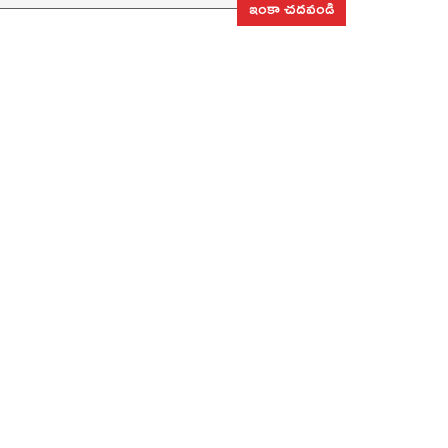
ఇంకా చదవండి