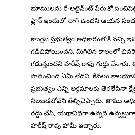
భూములను రీ-అలైన్‌మెంట్ పేరుతో పంచిపెట్ట
ప్లాన్ ఇందులో దాగి ఉందని ఆయన సం
కాంగ్రెస్ ప్రభుత్వం అధికారంలోకి వచ్చి ఇప
గడిచిపోయిందని, మిగిలిన కాలంలో చివర
గడుస్తుందని హరీష్ రావు గుర్తు చేశారు. ఈ
సాధించింది ఏమీ లేదని, కేవలం కాలయాపన చే
ప్రభుత్వం ఎన్ని అక్రమాలకు తెరలేపినా క్
నిలబడబోవని తేల్చిచెప్పారు. తాము అధి
రద్దు చేసి, యథావిధిగా ఉన్నది ఉన్నట్టుగా అ
హరీష్ రావు హామీ ఇచ్చారు.