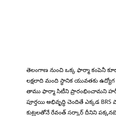
తెలంగాణ నుంచి ఒక్క ఫార్మా కంపెనీ క
లక్షలాది మంది స్థానిక యువతకు ఉద్యో
తాము ఫార్మా సిటీని ప్రారంభించామని హరీష
పూర్తయి అభివృద్ధి చెందితే ఎక్కడ BRS పార
కుట్రలతోనే రేవంత్ సర్కార్ దీనిని పక్కనబ