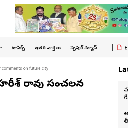
E
ా
టాపిక్స్
ఇతర వార్తలు
స్పెషల్ న్యూస్
La
y comments on future city
ాం.. హరీశ్ రావు సంచలన
మ
గ
అ
త