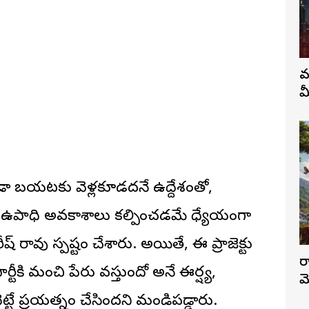
వ
మ
ూడా బయటకు వెళ్లకూడదనే ఉద్దేశంతో,
గ ఉపాధి అవకాశాలు కల్పించడమే ధ్యేయంగా
్ రావు స్పష్టం చేశారు. అయితే, ఈ ప్రాజెక్టు
ర
్టీకి మంచి పేరు వస్తుందో అనే ఈర్ష్య,
మ
ెట్టే ప్రయత్నం చేసిందని మండిపడ్డారు.