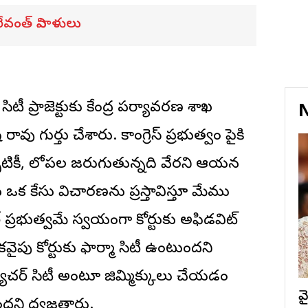
ేవంత్‌ నివాళులు
ిటీ ప్రాజెక్టుకు కేంద్ర పర్యావరణ శాఖ
N
ు గుర్తు చేశారు. కాంగ్రెస్ ప్రభుత్వం పైకి
నప్పటికీ, లోపల జరుగుతున్నది వేరని ఆయన
 ఒక కేసు విచారణను ప్రస్తావిస్తూ మేము
త్ ప్రభుత్వమే స్వయంగా కోర్టుకు అఫిడవిట్
ైపు కోర్టుకు ఫార్మా సిటీ ఉంటుందని
ూచర్ సిటీ అంటూ జిమ్మిక్కులు చేయడం
వ
దని ధ్వజమెత్తారు.