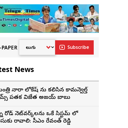
-PAPER
Subscribe
test News
ంత్రి నారా లోకేష్ ను కలిసిన కామన్వెల్త్
ేమ్స్ పతక విజేత అజయ్ బాబు
న్ని రోడ్ నెట్‌వర్క్‌లను ఒకే సిస్టమ్ లో
ీసుకు రావాలి: సీఎం రేవంత్ రెడ్డి