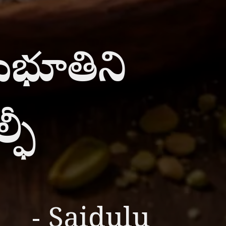
నుభూతిని
్ఫీ
- Saidulu