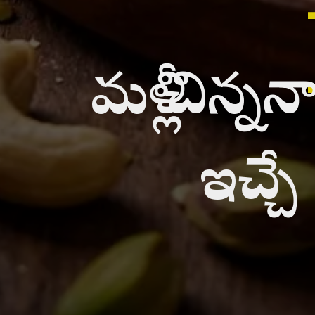
మళ్లీ చిన
ఇచ్చే