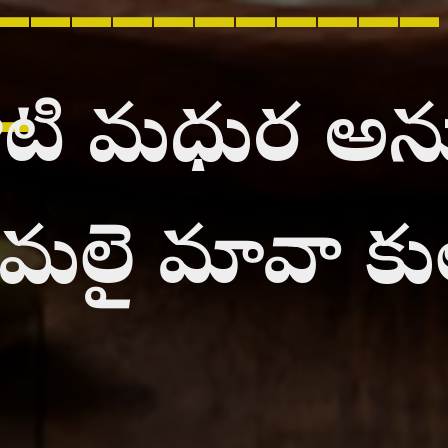
_
్ననాటి మధుర అ
 మలై మావా కుల