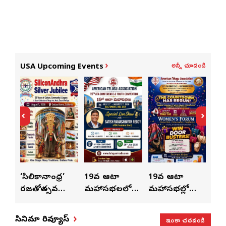
అన్నీ చూడండి
USA Upcoming Events
ుంచి
‘సిలికానాంధ్ర’
19వ ఆటా
19వ ఆటా
19
రజతోత్సవ
మహాసభలలో
మహాసభల్లో
మహా
సంబరాలు…
సతీశ్
మహిళల కోసం
‘వి
కుంభ హారతి
రామసహాయం
ప్రత్యేకంగా
పరి
ఇంకా చదవండి
సినిమా రివ్యూస్
ప్రత్యేకం
రెడ్డి ప్రత్యేక లైవ్
‘ఉమెన్స్ ఫోరమ్’
కార