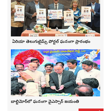
బే ఏరియా తెలుగుటైమ్స్ పోర్టల్ ఘనంగా ప్రారంభం
బాల్టిమోర్‌లో ఘనంగా వైఎస్సార్‌ జయంతి