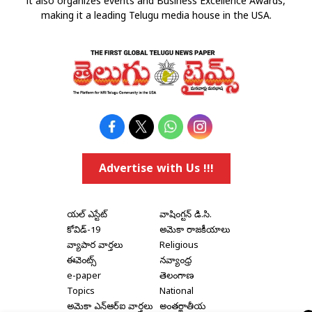
it also organizes events and Business Excellence Awards,
making it a leading Telugu media house in the USA.
Advertise with Us !!!
రియల్ ఎస్టేట్
వాషింగ్టన్ డి.సి.
కోవిడ్-19
అమెరికా రాజకీయాలు
వ్యాపార వార్తలు
Religious
ఈవెంట్స్
నవ్యాంధ్ర
e-paper
తెలంగాణ
Topics
National
అమెరికా ఎన్‌ఆర్‌ఐ వార్తలు
అంతర్జాతీయ