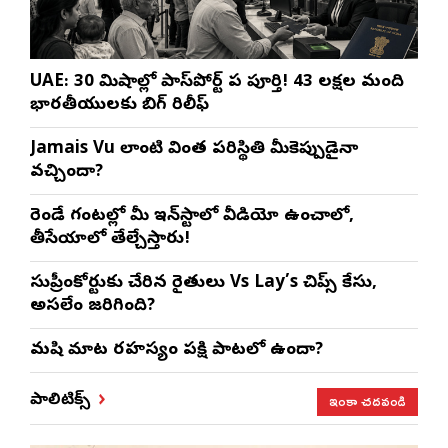
UAE: 30 నిమిషాల్లో పాస్‌పోర్ట్ పని పూర్తి! 43 లక్షల మంది
భారతీయులకు బిగ్ రిలీఫ్
Jamais Vu లాంటి వింత పరిస్థితి మీకెప్పుడైనా
వచ్చిందా?
రెండే గంటల్లో మీ ఇన్‌స్టాలో వీడియో ఉంచాలో,
తీసేయాలో తేల్చేస్తారు!
సుప్రీంకోర్టుకు చేరిన రైతులు Vs Lay’s చిప్స్‌ కేసు,
అసలేం జరిగింది?
మనిషి మాట రహస్యం పక్షి పాటలో ఉందా?
ఇంకా చదవండి
పాలిటిక్స్