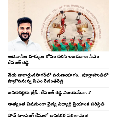
ఆదివాసీల హక్కుల కోసం కలిసి నిలబడదాం: సీఎం
రేవంత్ రెడ్డి
నేడు నాగార్జునసాగర్‌లో వరుణయాగం.. పూర్ణాహుతిలో
పాల్గొననున్న సీఎం రేవంత్‌రెడ్డి
బనకచర్లకు బ్రేక్.. రేవంత్ రెడ్డి విజయమేనా..?
అత్యంత విషమంగా వైద్య విద్యార్థిని ప్రియాంక పరిస్థితి
ఫోన్ ట్యాపింగ్ కేసులో ఆసక్తికర పరిణామం!