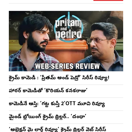
ళా’
షో
వేడుకలు
క్రైమ్ కామెడీ : ‘ప్రీతమ్ అండ్ పెడ్రో’ సిరీస్ రివ్యూ!
హారర్ కామెడీతో ‘కొరియన్ కనకరాజు’
కామెడీనే ఆస్తి: ‘గట్ట కుస్తీ 2’OTT మూవి రివ్యూ
మైండ్ బ్లోయింగ్ క్రైమ్ థ్రిల్లర్.. ‘దంధా’
‘అబ్జెక్ష‌న్ మై లార్డ్ రివ్యూ’ క్రైమ్ థ్రిల్ల‌ర్ వెబ్ సిరీస్