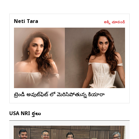
అన్నీ చూడండి
Neti Tara
ట్రెండీ అవుట్‌ఫిట్ లో మెరిసిపోతున్న కియారా
USA NRI వార్తలు