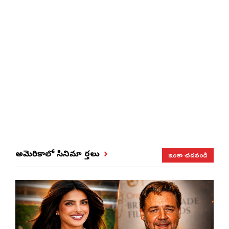
ఇంకా చదవండి
అమెరికాలో సినిమా వార్తలు