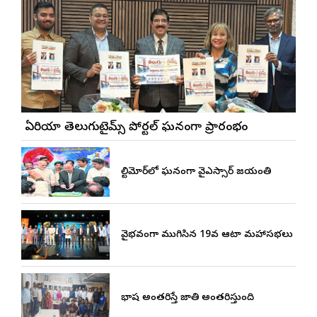
బే ఏరియా తెలుగుటైమ్స్ పోర్టల్ ఘనంగా ప్రారంభం
బాల్టిమోర్‌లో ఘనంగా వైఎస్సార్‌ జయంతి
వైభవంగా ముగిసిన 19వ ఆటా మహాసభలు
భాష అంతరిస్తే జాతి అంతరిస్తుంది