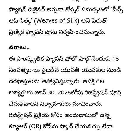
ఫ్యాషన్ డిజైనర్ అర్చనా కోచ్చర్ సమర్పణలో ‘వీవ్స్
ఆఫ్ సిల్క్’ (Weaves of Silk) అనే పేరుతో
ప్రత్యేక ఫ్యాషన్ షోను నిర్వహించనున్నారు.
వివరాలు..
ఈ సాంస్కృతిక ఫ్యాషన్ షోలో పాల్గొనేందుకు 18
సంవత్సరాలు పైబడిన యువతీ యువకుల నుండి
దరఖాస్తులను ఆహ్వానిస్తున్నారు. ఆసక్తి గల
అభ్యర్థులు జూన్ 30, 2026లోపు రిజిస్ట్రేషన్ పూర్తి
చేసుకోవాలని నిర్వాహకులు సూచించారు.
రిజిస్ట్రేషన్ ప్రక్రియ కోసం అందుబాటులో ఉన్న
క్యూఆర్ (QR) కోడ్‌ను స్కాన్ చేయవచ్చు లేదా