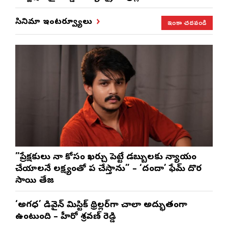
ఇంకా చదవండి
సినిమా ఇంటర్వ్యూలు
”ప్రేక్షకులు నా కోసం ఖర్చు పెట్టే డబ్బులకు న్యాయం
చేయాలనే లక్ష్యంతో పని చేస్తాను” – ‘దందా’ ఫేమ్ దొర
సాయి తేజ
‘అగధ’ డివైన్ మిస్టిక్ థ్రిల్లర్‌గా చాలా అద్భుతంగా
ఉంటుంది – హీరో శ్రవణ్ రెడ్డి