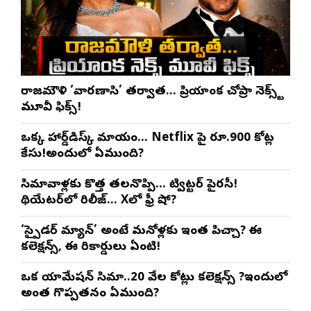
రాజమౌళి ‘వారణాసి’ తర్వాత… ప్రియాంక చోప్రా నెక్స్ట్
మూవీ ఫిక్స్!
ఒక్క హార్డ్‌డిస్క్ మాయం… Netflix పై రూ.900 కోట్ల
కేసు!అందులో ఏముంది?
సినిమావాళ్లకు కొత్త తలనొప్పి… ట్విట్టర్ పైరసీ!
థియేటర్‌లో రిలీజ్… Xలో ఫ్రీ షో?
‘స్పైడర్ మ్యాన్’ అంటే మనోళ్లకు ఇంత పిచ్చా? ఈ
కలెక్షన్స్, ఈ రికార్డులు ఏంటి!
ఒక యానిమేషన్ సినిమా..20 వేల కోట్లు కలెక్షన్స్ ?ఇందులో
అంత గొప్పతనం ఏముంది?