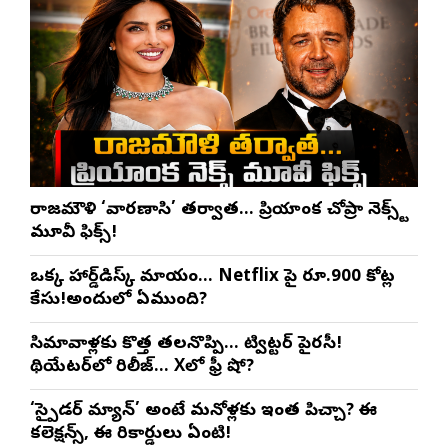
రాజమౌళి ‘వారణాసి’ తర్వాత… ప్రియాంక చోప్రా నెక్స్ట్
మూవీ ఫిక్స్!
ఒక్క హార్డ్‌డిస్క్ మాయం… Netflix పై రూ.900 కోట్ల
కేసు!అందులో ఏముంది?
సినిమావాళ్లకు కొత్త తలనొప్పి… ట్విట్టర్ పైరసీ!
థియేటర్‌లో రిలీజ్… Xలో ఫ్రీ షో?
‘స్పైడర్ మ్యాన్’ అంటే మనోళ్లకు ఇంత పిచ్చా? ఈ
కలెక్షన్స్, ఈ రికార్డులు ఏంటి!