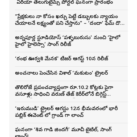
బే ఏరియా తెలుగుటైమ్స్ పోర్టల్ ఘనంగా ప్రారంభం
”ప్రేక్షకులు నా కోసం ఖర్చు పెట్టే డబ్బులకు న్యాయం
చేయాలనే లక్ష్యంతో పని చేస్తాను” – ‘దందా’ ఫేమ్ దొర
సాయి తేజ
అన్నపూర్ణ స్టూడియోస్ ‘పళ్ళబురుసు’ నుంచి ‘హైలో
హైలో హైలెస్సా’ సాంగ్ రిలీజ్
‘రంభ ఊర్వశి మేనక’ టీజర్ ఆగస్ట్ 10న రిలీజ్
అంచనాలు పెంచేసిన విశాల్ ‘మకుటం’ ట్రైలర్
తొలిరోజే ప్రపంచవ్యాప్తంగా రూ.10.2 కోట్లకు పైగా
వసూళ్లు సాధించి వరుణ్ తేజ్ కెరీర్‌లోనే బిగ్గెస్ట్
ఓపెనింగ్‌గా నిలిచిన ‘కొరియన్ కనకరాజు’
‘ఇరుముడి’ ట్రైలర్ ఆగస్టు 12న భీమవరంలో భారీ
పబ్లిక్ ఈవెంట్ లో గ్రాండ్ గా లాంచ్
ఘనంగా ‘శివ గాడి జింద‌గీ’ మూవీ టైటిల్, సాంగ్
లాంచ్!