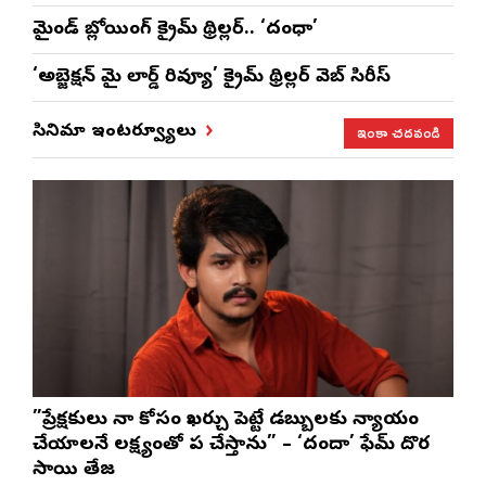
మైండ్ బ్లోయింగ్ క్రైమ్ థ్రిల్లర్.. ‘దంధా’
‘అబ్జెక్ష‌న్ మై లార్డ్ రివ్యూ’ క్రైమ్ థ్రిల్ల‌ర్ వెబ్ సిరీస్
ఇంకా చదవండి
సినిమా ఇంటర్వ్యూలు
”ప్రేక్షకులు నా కోసం ఖర్చు పెట్టే డబ్బులకు న్యాయం
చేయాలనే లక్ష్యంతో పని చేస్తాను” – ‘దందా’ ఫేమ్ దొర
సాయి తేజ