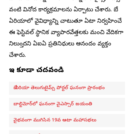
వంటి వినోద కార్యక్రమాలను ఏర్పాటు చేశారు. బే
ఏరియాలో వైవిధ్యాన్ని చాటుతూ ఏటా నిర్వహించే
ఈ ఫెస్టివల్ స్థానిక వ్యాపారవేత్తలకు మంచి వేదికగా
నిలుస్తోందని ఏఐఏ ప్రతినిధులు ఆనందం వ్యక్తం
చేశారు.
ఇవి కూడా చదవండి
బే ఏరియా తెలుగుటైమ్స్ పోర్టల్ ఘనంగా ప్రారంభం
బాల్టిమోర్‌లో ఘనంగా వైఎస్సార్‌ జయంతి
వైభవంగా ముగిసిన 19వ ఆటా మహాసభలు