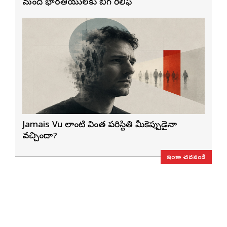
మంది భారతీయులకు బిగ్ రిలీఫ్
Jamais Vu లాంటి వింత పరిస్థితి మీకెప్పుడైనా
వచ్చిందా?
ఇంకా చదవండి