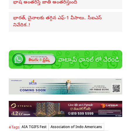
భాష అంతరిస్తే జాతి అంతరిస్తుంది
భారత్, చైనాలకు తగ్గిన ఎఫ్-1 వీసాలు.. సీఐఎస్
నివేదిక..!
AIA TGIFS Fest
Association of Indo Americans
#Tags