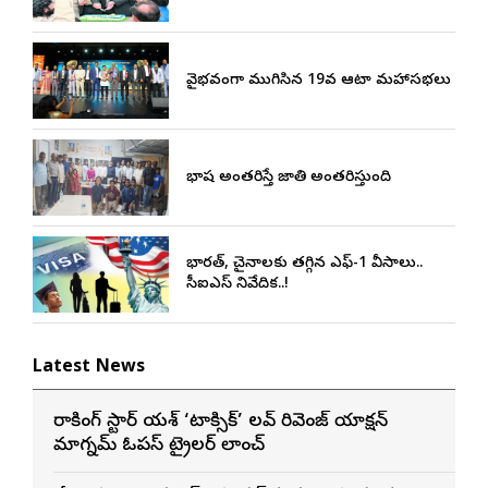
వైభవంగా ముగిసిన 19వ ఆటా మహాసభలు
భాష అంతరిస్తే జాతి అంతరిస్తుంది
భారత్, చైనాలకు తగ్గిన ఎఫ్-1 వీసాలు..
సీఐఎస్ నివేదిక..!
Latest News
రాకింగ్ స్టార్ యశ్ ‘టాక్సిక్’ లవ్ రివెంజ్ యాక్షన్
మాగ్నమ్ ఓపస్‌ ట్రైలర్ లాంచ్