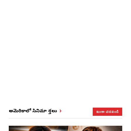
ఇంకా చదవండి
అమెరికాలో సినిమా వార్తలు