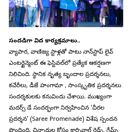
సందడిగా వినోద కార్యక్రమాలు..
వ్యాపార, వాణిజ్య స్టాళ్లతో పాటు నాన్‌స్టాప్ లైవ్
ఎంటర్టైన్మెంట్ ఈ ఫెస్టివల్‌లో ప్రత్యేక ఆకర్షణగా
నిలిచింది. స్థానిక నృత్య బృందాల ప్రదర్శనలు,
కచేరీలు, డీజే హంగామా , సాంస్కృతిక ప్రదర్శనలు
సందర్శకులకు కనువిందు చేశాయి. ముఖ్యంగా
మదర్స్ డే సందర్భంగా నిర్వహించిన ‘చీరల
ప్రదర్శన’ (Saree Promenade) విశేష స్పందన
పొందింది. చిన్నారుల కోసం కార్నివాల్ రైడ్స్, గేమ్స్