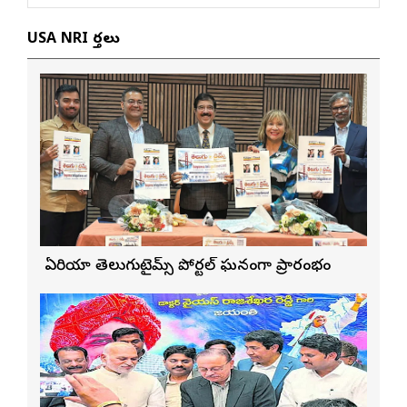
USA NRI వార్తలు
బే ఏరియా తెలుగుటైమ్స్ పోర్టల్ ఘనంగా ప్రారంభం