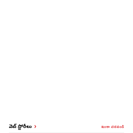
ఇంకా చదవండి
వెబ్ స్టోరీలు