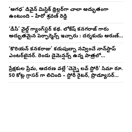
‘అగధ’ డివైన్ మిస్టిక్ థ్రిల్లర్‌గా చాలా అద్భుతంగా
ఉంటుంది – హీరో శ్రవణ్ రెడ్డి
‘డీసీ’ వైల్డ్ గ్యాంగ్‌స్టర్ కథ. లోకేష్ కనగరాజ్ గారు
అద్భుతమైన పెర్ఫార్మెన్స్ ఇచ్చారు : దర్శకుడు అరుణ్
మాథేశ్వరన్
‘కొరియన్ కనకరాజు’ కడుపుబ్బా నవ్వించే నాన్‌స్టాప్
ఎంటర్‌టైనర్. రెండు డైమెన్షన్స్ ఉన్న పాత్రలో
నటించడం చాలా సంతృప్తినిచ్చింది : వరుణ్ తేజ్
ప్రేక్షకుల ప్రేమ, ఆదరణ వల్లే ‘చెన్నై లవ్ స్టోరీ’ సినిమా రూ.
50 కోట్ల గ్రాసర్ గా నిలిచింది – స్టోరీ రైటర్, ప్రొడ్యూసర్
సాయి రాజేష్