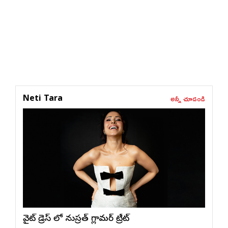
అన్నీ చూడండి
Neti Tara
వైట్ డ్రెస్ లో నుస్ర‌త్ గ్లామ‌ర్ ట్రీట్