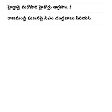
హైడ్రాపై మరోసారి హైకోర్టు ఆగ్రహం..!
రాజమండ్రి ఘటనపై సీఎం చంద్రబాబు సీరియస్