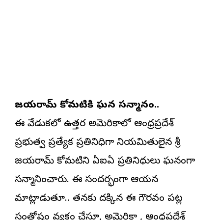
జయరామ్ కోమటికి ఘన సన్మానం..
ఈ వేడుకలో ఉత్తర అమెరికాలో ఆంధ్రప్రదేశ్
ప్రభుత్వ ప్రత్యేక ప్రతినిధిగా నియమితులైన శ్రీ
జయరామ్ కోమటిని ఏఐఏ ప్రతినిధులు ఘనంగా
సన్మానించారు. ఈ సందర్భంగా ఆయన
మాట్లాడుతూ.. తనకు దక్కిన ఈ గౌరవం పట్ల
సంతోషం వ్యక్తం చేస్తూ, అమెరికా , ఆంధ్రప్రదేశ్