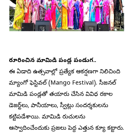
నోరూరించిన మామిడి పండ్ల పండుగ..
ఈ ఏడాది ఉత్సవాల్లో ప్రత్యేక ఆకర్షణగా నిలిచింది
మ్యాంగో ఫెస్టివల్ (Mango Festival). సీజనల్
మామిడి పండ్లతో తయారు చేసిన వివిధ రకాల
డెజర్ట్‌లు, పానీయాలు, స్వీట్లు సందర్శకులను
కట్టిపడేశాయి. మామిడి రుచులను
ఆస్వాదించేందుకు ప్రజలు పెద్ద ఎత్తున క్యూ కట్టారు.