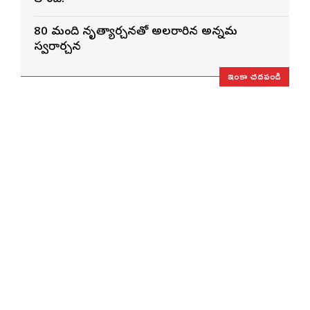
80 మంది నృత్యార్చనతో అలరారిన అన్నమ
స్వరార్చన
ఇంకా చదవండి