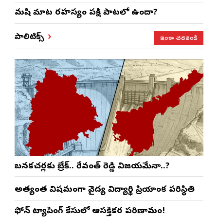
మనిషి మాట రహస్యం పక్షి పాటలో ఉందా?
ఇంకా చదవండి
పాలిటిక్స్
బనకచర్లకు బ్రేక్.. రేవంత్ రెడ్డి విజయమేనా..?
అత్యంత విషమంగా వైద్య విద్యార్థిని ప్రియాంక పరిస్థితి
ఫోన్ ట్యాపింగ్ కేసులో ఆసక్తికర పరిణామం!