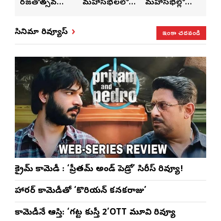
రజతోత్సవ
మహాసభలలో
మహాసభల్లో
మహా
సంబరాలు…
సతీశ్
మహిళల కోసం
‘వి
కుంభ హారతి
రామసహాయం
ప్రత్యేకంగా
పరి
ఇంకా చదవండి
సినిమా రివ్యూస్
ప్రత్యేకం
రెడ్డి ప్రత్యేక లైవ్
‘ఉమెన్స్ ఫోరమ్’
కార
ళా’
షో
వేడుకలు
క్రైమ్ కామెడీ : ‘ప్రీతమ్ అండ్ పెడ్రో’ సిరీస్ రివ్యూ!
హారర్ కామెడీతో ‘కొరియన్ కనకరాజు’
కామెడీనే ఆస్తి: ‘గట్ట కుస్తీ 2’OTT మూవి రివ్యూ