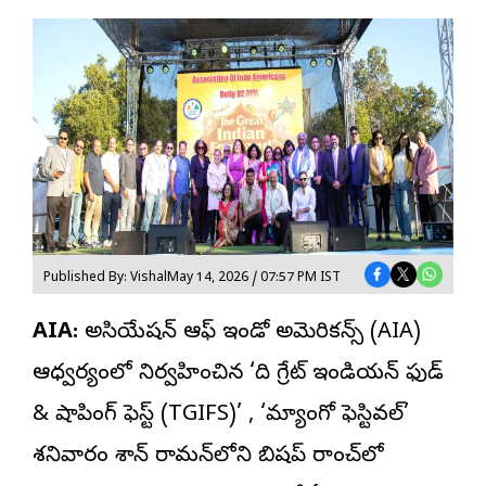
Published By: Vishal
May 14, 2026 / 07:57 PM IST
AIA:
అసోసియేషన్ ఆఫ్ ఇండో అమెరికన్స్ (AIA)
ఆధ్వర్యంలో నిర్వహించిన ‘ది గ్రేట్ ఇండియన్ ఫుడ్
& షాపింగ్ ఫెస్ట్ (TGIFS)’ , ‘
మ్యాంగో ఫెస్టివల్
’
శనివారం శాన్ రామన్‌లోని బిషప్ రాంచ్‌లో