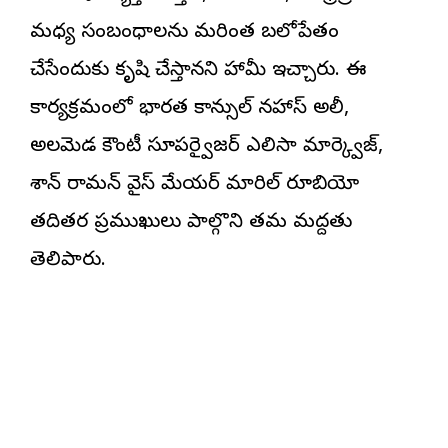
మధ్య సంబంధాలను మరింత బలోపేతం
చేసేందుకు కృషి చేస్తానని హామీ ఇచ్చారు. ఈ
కార్యక్రమంలో భారత కాన్సుల్ నహాస్ అలీ,
అలమెడ కౌంటీ సూపర్వైజర్ ఎలిసా మార్క్వెజ్,
శాన్ రామన్ వైస్ మేయర్ మారిసోల్ రూబియో
తదితర ప్రముఖులు పాల్గొని తమ మద్దతు
తెలిపారు.