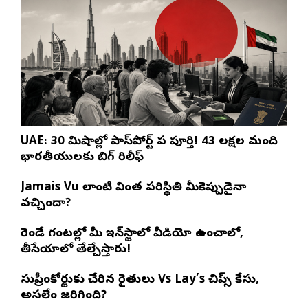
UAE: 30 నిమిషాల్లో పాస్‌పోర్ట్ పని పూర్తి! 43 లక్షల మంది
భారతీయులకు బిగ్ రిలీఫ్
Jamais Vu లాంటి వింత పరిస్థితి మీకెప్పుడైనా
వచ్చిందా?
రెండే గంటల్లో మీ ఇన్‌స్టాలో వీడియో ఉంచాలో,
తీసేయాలో తేల్చేస్తారు!
సుప్రీంకోర్టుకు చేరిన రైతులు Vs Lay’s చిప్స్‌ కేసు,
అసలేం జరిగింది?