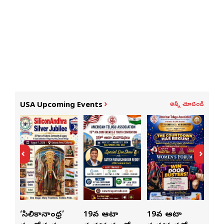
అన్నీ చూడండి
USA Upcoming Events
ుంచి
‘సిలికానాంధ్ర’
19వ ఆటా
19వ ఆటా
19