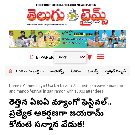
E-PAPER
USA తెలుగు వార్తలు
పాలిటిక్స్
సినిమా
టాపిక్స్
స్పెషల్ న్యూస్
Home
»
Community
»
Usa Nri News
» Aia hosts massive indian food
and mango festival in san ramon with 15000 attendees
హోరెత్తిన ఏఐఏ మ్యాంగో ఫెస్టివల్..
ప్రత్యేక ఆకర్షణగా జయరామ్
కోమటి సన్మాన వేడుక!