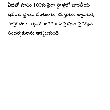
వీటితో పాటు 100కు పైగా స్టాళ్లలో భారతీయ ,
ప్రపంచ స్థాయి వంటకాలు, దుస్తులు, జ్యువెలరీ,
హస్తకళలు , గృహాలంకరణ వస్తువుల ప్రదర్శన
సందర్శకులను ఆకట్టుకుంది.