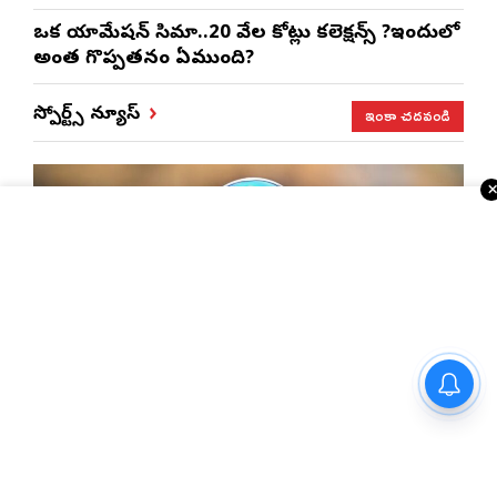
ఒక యానిమేషన్ సినిమా..20 వేల కోట్లు కలెక్షన్స్ ?ఇందులో
అంత గొప్పతనం ఏముంది?
ఇంకా చదవండి
స్పోర్ట్స్ న్యూస్
నో ఇన్సూరెన్స్-నో ఫ్యూయల్’
విధానంపై సుప్రీంకోర్టు సంచలన
ఐపీఎల్ ట్రేడింగ్ పై అశ్విన్ సంచలన సలహా..!
ప్రతిపాదన
అర్థరాత్రి సీఎంకు రిషభ్ పంత్ సంచలన మెసేజ్..!