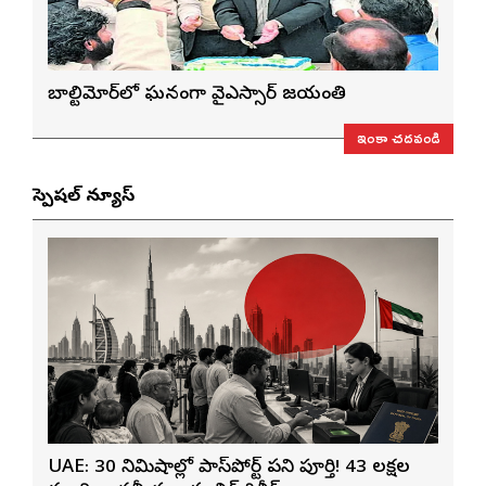
బాల్టిమోర్‌లో ఘనంగా వైఎస్సార్‌ జయంతి
ఇంకా చదవండి
స్పెషల్ న్యూస్
UAE: 30 నిమిషాల్లో పాస్‌పోర్ట్ పని పూర్తి! 43 లక్షల