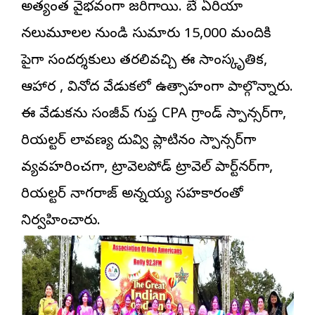
అత్యంత వైభవంగా జరిగాయి. బే ఏరియా
నలుమూలల నుండి సుమారు 15,000 మందికి
పైగా సందర్శకులు తరలివచ్చి ఈ సాంస్కృతిక,
ఆహార , వినోద వేడుకలో ఉత్సాహంగా పాల్గొన్నారు.
ఈ వేడుకను సంజీవ్ గుప్త CPA గ్రాండ్ స్పాన్సర్‌గా,
రియల్టర్ లావణ్య దువ్వి ప్లాటినం స్పాన్సర్‌గా
వ్యవహరించగా, ట్రావెలపోడ్ ట్రావెల్ పార్ట్‌నర్‌గా,
రియల్టర్ నాగరాజ్ అన్నయ్య సహకారంతో
నిర్వహించారు.