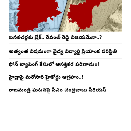
బనకచర్లకు బ్రేక్.. రేవంత్ రెడ్డి విజయమేనా..?
అత్యంత విషమంగా వైద్య విద్యార్థిని ప్రియాంక పరిస్థితి
ఫోన్ ట్యాపింగ్ కేసులో ఆసక్తికర పరిణామం!
హైడ్రాపై మరోసారి హైకోర్టు ఆగ్రహం..!
రాజమండ్రి ఘటనపై సీఎం చంద్రబాబు సీరియస్