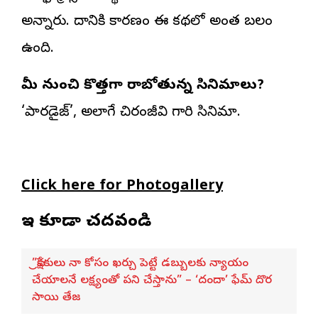
అన్నారు. దానికి కారణం ఈ కథలో అంత బలం
ఉంది.
మీ నుంచి కొత్తగా రాబోతున్న సినిమాలు?
‘పారడైజ్’, అలాగే చిరంజీవి గారి సినిమా.
Click here for Photogallery
ఇవి కూడా చదవండి
”ప్రేక్షకులు నా కోసం ఖర్చు పెట్టే డబ్బులకు న్యాయం
చేయాలనే లక్ష్యంతో పని చేస్తాను” – ‘దందా’ ఫేమ్ దొర
సాయి తేజ