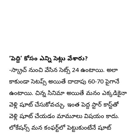
‘పెద్ది’ కోసం ఎన్ని సెట్లు వేశారు?
-స్క్రాచ్ నుంచి వేసిన సెట్స్ 24 ఉంటాయి. అలా
కాకుండా సెటప్స్ అయితే దాదాపు 60-70 పైగానే
ఉంటాయి. చిన్న సినిమా అయితే మనం ఎక్కడికైనా
వెళ్లి షూట్ చేసుకోవచ్చు. ఇంత పెద్ద స్టార్ కాస్ట్‌తో
వెళ్లి షూట్ చేయడం మామూలు విషయం కాదు.
లోకేషన్స్ మన కంఫర్ట్‌లో పెట్టుకుంటేనే షూట్