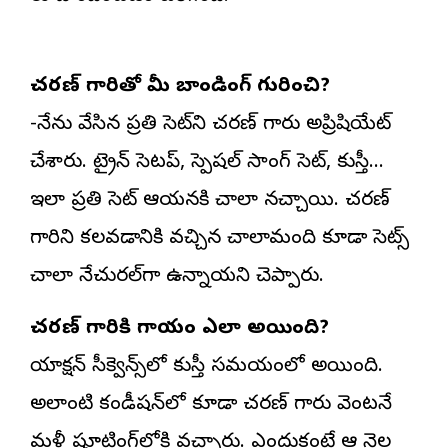
చరణ్ గారితో మీ బాండింగ్ గురించి?
-నేను వేసిన ప్రతి సెట్‌ని చరణ్ గారు అప్రిషియేట్
చేశారు. ట్రైన్ సెటప్, స్పెషల్ సాంగ్ సెట్, కుస్తీ…
ఇలా ప్రతి సెట్ ఆయనకి చాలా నచ్చాయి. చరణ్
గారిని కలవడానికి వచ్చిన చాలామంది కూడా సెట్స్
చాలా నేచురల్‌గా ఉన్నాయని చెప్పారు.
చరణ్ గారికి గాయం ఎలా అయింది?
యాక్షన్ సీక్వెన్స్‌లో కుస్తీ సమయంలో అయింది.
అలాంటి కండీషన్‌లో కూడా చరణ్ గారు వెంటనే
మళ్లీ షూటింగ్‌లోకి వచ్చారు. ఎందుకంటే ఆ నెల