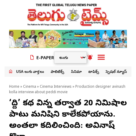
E-PAPER
USA తెలుగు వార్తలు
పాలిటిక్స్
సినిమా
టాపిక్స్
స్పెషల్ న్యూస్
Home
»
Cinema
»
Cinema Interviews
» Production designer avinash
kolla interview about peddi movie
‘పెద్ది’ కథ విన్న తర్వాత 20 నిమిషాల
పాటు మనిషిని కాలేకపోయాను.
అంతలా కదిలించింది: అవినాష్