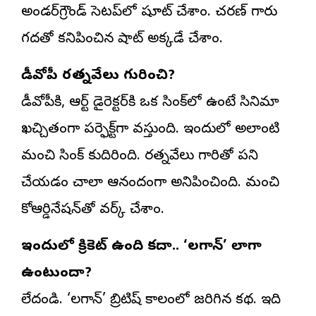
అండర్‌గ్రౌండ్ సెటప్‌లో షూట్ చేశాం. చరణ్ గారు
గదతో కనిపించిన షాట్ అక్కడే చేశాం.
డీవోపీ రత్నవేలు గురించి?
డీవోపీకి, ఆర్ట్ డైరెక్టర్‌కి ఒక సింక్‌లో ఉంటే సినిమా
ఖచ్చితంగా పర్ఫెక్ట్‌గా వస్తుంది. ఇందులో అలాంటి
మంచి సింక్ కుదిరింది. రత్నవేలు గారితో పని
చేయడం చాలా ఆనందంగా అనిపించింది. మంచి
కోఆర్డినేషన్‌తో వర్క్ చేశాం.
ఇందులో క్రికెట్ ఉంది కదా.. ‘లగాన్’ లాగా
ఉంటుందా?
లేదండి. ‘లగాన్’ బ్రిటిష్ కాలంలో జరిగిన కథ. ఇది