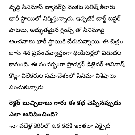
వృద్ధి సినిమాస్ బ్యానర్‌పై వెంకట సతీష్ కిలారు
భారీ స్థాయిలో నిర్మిస్తున్నారు. ఇప్పటికే చార్ట్ బస్టర్
పాటలు, అద్భుతమైన గ్లింప్స్ తో సినిమాపై
అంచనాలు భారీ స్థాయికి చేరుకున్నాయి. ఈ చిత్రం
జూన్ 4న ప్రపంచవ్యాప్తంగా థియేటర్లలో విడుదల
కానుంది. ఈ సందర్భంగా ప్రొడక్షన్ డిజైనర్ అవినాష్
కొల్లా విలేకరుల సమావేశంలో సినిమా విశేషాలు
పంచుకున్నారు.
డైరెక్టర్ బుచ్చిబాబు గారు ఈ కథ చెప్పినప్పుడు
ఎలా అనిపించింది?
-నా పదేళ్ల కెరీర్‌లో ఒక కథకి ఇంతలా ఎక్సైట్