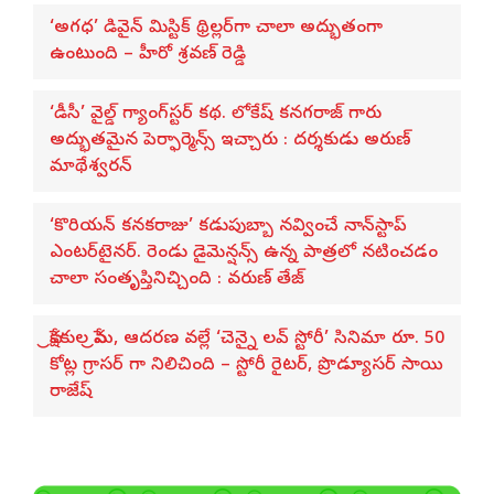
‘అగధ’ డివైన్ మిస్టిక్ థ్రిల్లర్‌గా చాలా అద్భుతంగా
ఉంటుంది – హీరో శ్రవణ్ రెడ్డి
‘డీసీ’ వైల్డ్ గ్యాంగ్‌స్టర్ కథ. లోకేష్ కనగరాజ్ గారు
అద్భుతమైన పెర్ఫార్మెన్స్ ఇచ్చారు : దర్శకుడు అరుణ్
మాథేశ్వరన్
‘కొరియన్ కనకరాజు’ కడుపుబ్బా నవ్వించే నాన్‌స్టాప్
ఎంటర్‌టైనర్. రెండు డైమెన్షన్స్ ఉన్న పాత్రలో నటించడం
చాలా సంతృప్తినిచ్చింది : వరుణ్ తేజ్
ప్రేక్షకుల ప్రేమ, ఆదరణ వల్లే ‘చెన్నై లవ్ స్టోరీ’ సినిమా రూ. 50
కోట్ల గ్రాసర్ గా నిలిచింది – స్టోరీ రైటర్, ప్రొడ్యూసర్ సాయి
రాజేష్