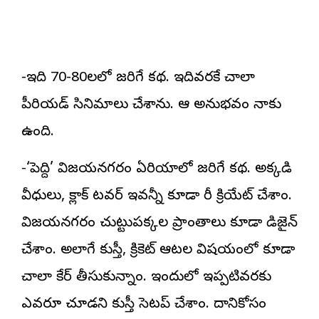
-ఇది 70-80లలో జరిగే కథ. ఇదివరకే చాలా
పీరియడ్ సినిమాలు చేశాను. ఆ అనుభవం నాకు
ఉంది.
-‘పెద్ది’ విజయనగరం ఏరియాలో జరిగే కథ. అక్కడి
వీధులు, క్లాక్ టవర్ ఇవన్నీ కూడా రీ క్రియేట్ చేశాం.
విజయనగరం చుట్టుపక్కల ప్రాంతాలు కూడా డిజైన్
చేశాం. అలాగే కుస్తీ, క్రికెట్ ఆటల విషయంలో కూడా
చాలా కేర్ తీసుకున్నాం. ఇందులో ఇప్పటివరకు
ఎవరూ చూడని కుస్తీ సెటప్ చేశాం. దానికోసం