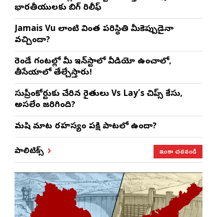
భారతీయులకు బిగ్ రిలీఫ్
Jamais Vu లాంటి వింత పరిస్థితి మీకెప్పుడైనా
వచ్చిందా?
రెండే గంటల్లో మీ ఇన్‌స్టాలో వీడియో ఉంచాలో,
తీసేయాలో తేల్చేస్తారు!
సుప్రీంకోర్టుకు చేరిన రైతులు Vs Lay’s చిప్స్‌ కేసు,
అసలేం జరిగింది?
మనిషి మాట రహస్యం పక్షి పాటలో ఉందా?
ఇంకా చదవండి
పాలిటిక్స్