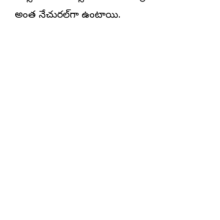
అంత నేచురల్‌గా ఉంటాయి.