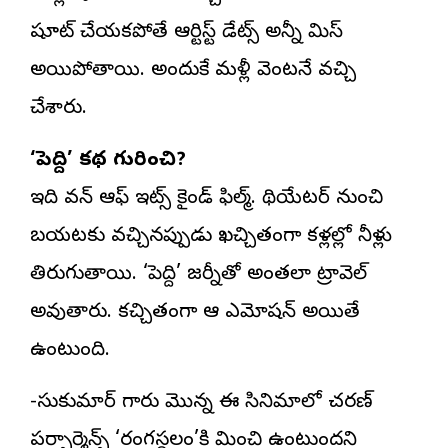
షూట్ చేయకపోతే ఆర్టిస్ట్ డేట్స్ అన్నీ మిస్
అయిపోతాయి. అందుకే మళ్లీ వెంటనే వచ్చి
చేశారు.
‘పెద్ది’ కథ గురించి?
ఇది వన్ ఆఫ్ ఇట్స్ కైండ్ ఫిల్మ్. థియేటర్ నుంచి
బయటకు వచ్చినప్పుడు ఖచ్చితంగా కళ్లల్లో నీళ్లు
తిరుగుతాయి. ‘పెద్ది’ జర్నీతో అంతలా ట్రావెల్
అవుతారు. కచ్చితంగా ఆ ఎమోషన్ అయితే
ఉంటుంది.
-సుకుమార్ గారు మొన్న ఈ సినిమాలో చరణ్
పర్ఫార్మెన్స్ ‘రంగస్థలం’కి మించి ఉంటుందని