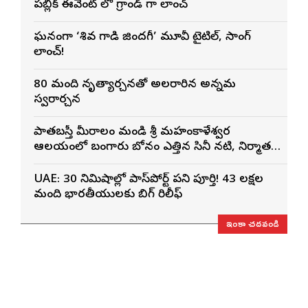
పబ్లిక్ ఈవెంట్ లో గ్రాండ్ గా లాంచ్
ఘనంగా ‘శివ గాడి జింద‌గీ’ మూవీ టైటిల్, సాంగ్
లాంచ్!
80 మంది నృత్యార్చనతో అలరారిన అన్నమ
స్వరార్చన
పాతబస్తీ మీరాలం మండి శ్రీ మహంకాళేశ్వర
ఆలయంలో బంగారు బోనం ఎత్తిన సినీ నటి, నిర్మాత
నిహారిక కొణిదెల
UAE: 30 నిమిషాల్లో పాస్‌పోర్ట్ పని పూర్తి! 43 లక్షల
మంది భారతీయులకు బిగ్ రిలీఫ్
ఇంకా చదవండి