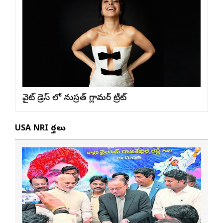
వైట్ డ్రెస్ లో నుస్ర‌త్ గ్లామ‌ర్ ట్రీట్
USA NRI వార్తలు