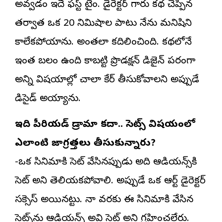
అవ్వడం ఇదే ఫస్ట్ టైం. డైరెక్టర్ గారు కథ చెప్పిన
తర్వాత ఒక 20 నిమిషాల పాటు నేను మనిషిని
కాలేకపోయాను. అంతలా కదిలించింది. కథలోనే
ఇంత బలం ఉంది కాబట్టి ప్రొడక్షన్ డిజైన్ పరంగా
అన్ని విషయాల్లో చాలా కేర్ తీసుకోవాలని అప్పుడే
డిసైడ్ అయ్యాను.
ఇది పీరియడ్ డ్రామా కదా.. సెట్స్ విషయంలో
ఎలాంటి జాగ్రత్తలు తీసుకున్నారు?
-ఒక సినిమాకి సెట్ వేసినప్పుడు అది ఆడియన్స్‌కి
సెట్ అని తెలియకపోవాలి. అప్పుడే ఒక ఆర్ట్ డైరెక్టర్
సక్సెస్ అయినట్టు. నా వరకు ఈ సినిమాకి వేసిన
సెట్స్‌ను ఆడియన్స్ అవి సెట్ అని గ్రహించలేరు.