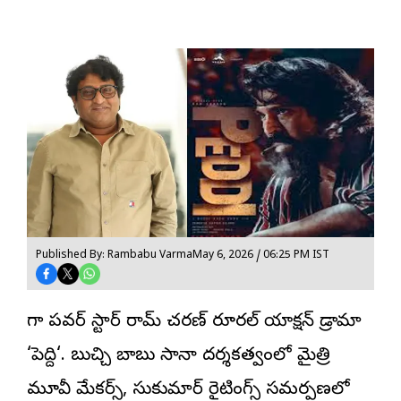
Published By: Rambabu Varma
May 6, 2026 / 06:25 PM IST
మెగా పవర్ స్టార్ రామ్ చరణ్ రూరల్ యాక్షన్ డ్రామా
‘
పెద్ది
‘. బుచ్చి బాబు సానా దర్శకత్వంలో మైత్రి
మూవీ మేకర్స్, సుకుమార్ రైటింగ్స్ సమర్పణలో