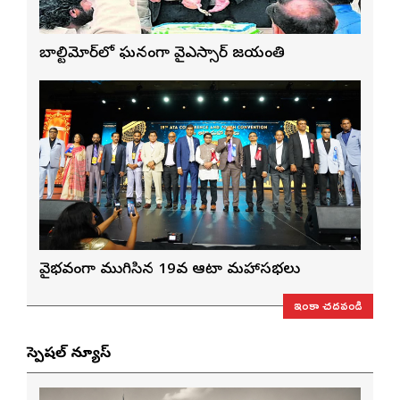
బాల్టిమోర్‌లో ఘనంగా వైఎస్సార్‌ జయంతి
వైభవంగా ముగిసిన 19వ ఆటా మహాసభలు
ఇంకా చదవండి
స్పెషల్ న్యూస్