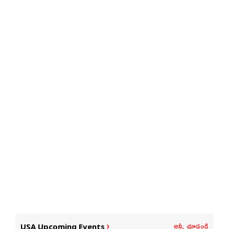
అన్నీ చూడండి
USA Upcoming Events