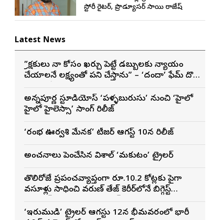
స్టోరీ రైటర్, ప్రొడ్యూసర్ సాయి రాజేష్
Latest News
”ప్రేక్షకులు నా కోసం ఖర్చు పెట్టే డబ్బులకు న్యాయం
చేయాలనే లక్ష్యంతో పని చేస్తాను” – ‘దందా’ ఫేమ్ దొర
సాయి తేజ
అన్నపూర్ణ స్టూడియోస్ ‘పళ్ళబురుసు’ నుంచి ‘హైలో
హైలో హైలెస్సా’ సాంగ్ రిలీజ్
‘రంభ ఊర్వశి మేనక’ టీజర్ ఆగస్ట్ 10న రిలీజ్
అంచనాలు పెంచేసిన విశాల్ ‘మకుటం’ ట్రైలర్
తొలిరోజే ప్రపంచవ్యాప్తంగా రూ.10.2 కోట్లకు పైగా
వసూళ్లు సాధించి వరుణ్ తేజ్ కెరీర్‌లోనే బిగ్గెస్ట్
ఓపెనింగ్‌గా నిలిచిన ‘కొరియన్ కనకరాజు’
‘ఇరుముడి’ ట్రైలర్ ఆగస్టు 12న భీమవరంలో భారీ