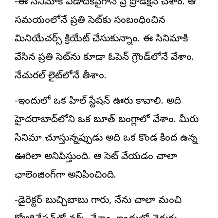
-ఈ సినిమాకి ఏడాదికిపైగానే ప్రీ ప్రొడక్షన్ చేశాం. ఆ
సమయంలోనే ప్రతి సెట్‌కు సంబంధించిన
మినియేచర్స్ క్రియేట్ చేసుకున్నాం. ఈ సినిమాకి
వేసిన ప్రతి సెట్‌ను కూడా ఓపెన్ గ్రౌండ్‌లోనే వేశాం.
నేచురల్ లైట్‌లోనే తీశాం.
-ఇందులో ఒక హిల్ స్టేషన్ ఊరు కావాలి. అది
హైదరాబాద్‌లోని ఒక బూత్ బంగ్లాలో వేశాం. మీరు
సినిమా చూస్తున్నప్పుడు అది ఒక కొండ కింద ఉన్న
ఊరిలా అనిపిస్తుంది. ఆ సెట్ వేయడం చాలా
ఛాలెంజింగ్‌గా అనిపించింది.
-డైరెక్టర్ బుచ్చిబాబు గారు, నేను చాలా మంచి