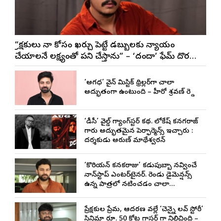
”ప్రేక్షకులు నా కోసం ఖర్చు పెట్టే డబ్బులకు న్యాయం
చేయాలనే లక్ష్యంతో పని చేస్తాను” – ‘దందా’ ఫేమ్ దొర
సాయి తేజ
‘అగధ’ డివైన్ మిస్టిక్ థ్రిల్లర్‌గా చాలా
అద్భుతంగా ఉంటుంది – హీరో శ్రవణ్ రెడ్డి
‘డీసీ’ వైల్డ్ గ్యాంగ్‌స్టర్ కథ. లోకేష్ కనగరాజ్
గారు అద్భుతమైన పెర్ఫార్మెన్స్ ఇచ్చారు :
దర్శకుడు అరుణ్ మాథేశ్వరన్
‘కొరియన్ కనకరాజు’ కడుపుబ్బా నవ్వించే
నాన్‌స్టాప్ ఎంటర్‌టైనర్. రెండు డైమెన్షన్స్
ఉన్న పాత్రలో నటించడం చాలా
సంతృప్తినిచ్చింది : వరుణ్ తేజ్
ప్రేక్షకుల ప్రేమ, ఆదరణ వల్లే ‘చెన్నై లవ్ స్టోరీ’
సినిమా రూ. 50 కోట్ల గ్రాసర్ గా నిలిచింది –