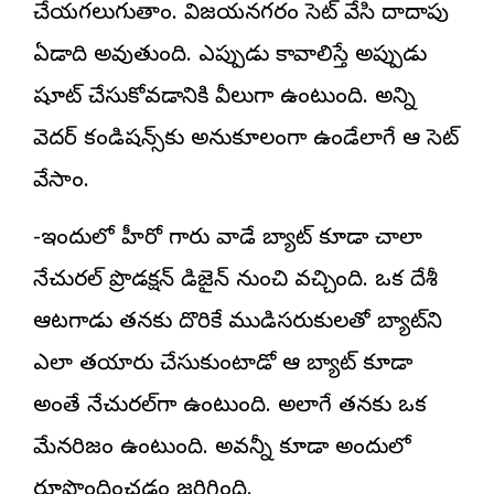
చేయగలుగుతాం. విజయనగరం సెట్ వేసి దాదాపు
ఏడాది అవుతుంది. ఎప్పుడు కావాలిస్తే అప్పుడు
షూట్ చేసుకోవడానికి వీలుగా ఉంటుంది. అన్ని
వెదర్ కండిషన్స్‌కు అనుకూలంగా ఉండేలాగే ఆ సెట్
వేసాం.
-ఇందులో హీరో గారు వాడే బ్యాట్ కూడా చాలా
నేచురల్ ప్రొడక్షన్ డిజైన్ నుంచి వచ్చింది. ఒక దేశీ
ఆటగాడు తనకు దొరికే ముడిసరుకులతో బ్యాట్‌ని
ఎలా తయారు చేసుకుంటాడో ఆ బ్యాట్ కూడా
అంతే నేచురల్‌గా ఉంటుంది. అలాగే తనకు ఒక
మేనరిజం ఉంటుంది. అవన్నీ కూడా అందులో
రూపొందించడం జరిగింది.