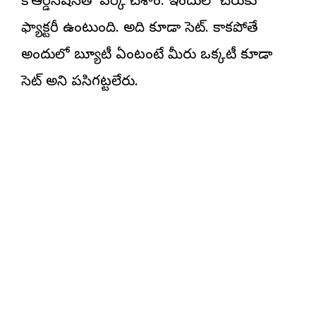
కోఆర్డినేషన్‌తో వర్క్ చేశాం. ఇందులో చెరుకు
ఫ్యాక్టరీ ఉంటుంది. అది కూడా సెట్. కాకపోతే
అందులో బ్యూటీ ఏంటంటే మీరు ఒక్కటీ కూడా
సెట్ అని పసిగట్టలేరు.