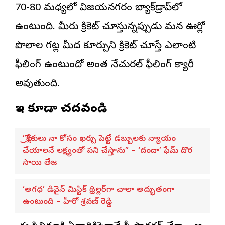
70-80 మధ్యలో విజయనగరం బ్యాక్‌డ్రాప్‌లో
ఉంటుంది. మీరు క్రికెట్ చూస్తున్నప్పుడు మన ఊర్లో
పొలాల గట్ల మీద కూర్చుని క్రికెట్ చూస్తే ఎలాంటి
ఫీలింగ్ ఉంటుందో అంత నేచురల్ ఫీలింగ్ క్యారీ
అవుతుంది.
ఇవి కూడా చదవండి
”ప్రేక్షకులు నా కోసం ఖర్చు పెట్టే డబ్బులకు న్యాయం
చేయాలనే లక్ష్యంతో పని చేస్తాను” – ‘దందా’ ఫేమ్ దొర
సాయి తేజ
‘అగధ’ డివైన్ మిస్టిక్ థ్రిల్లర్‌గా చాలా అద్భుతంగా
ఉంటుంది – హీరో శ్రవణ్ రెడ్డి