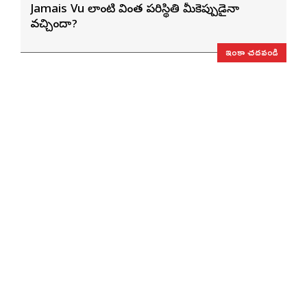
Jamais Vu లాంటి వింత పరిస్థితి మీకెప్పుడైనా
వచ్చిందా?
ఇంకా చదవండి