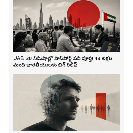
UAE: 30 నిమిషాల్లో పాస్‌పోర్ట్ పని పూర్తి! 43 లక్షల
మంది భారతీయులకు బిగ్ రిలీఫ్