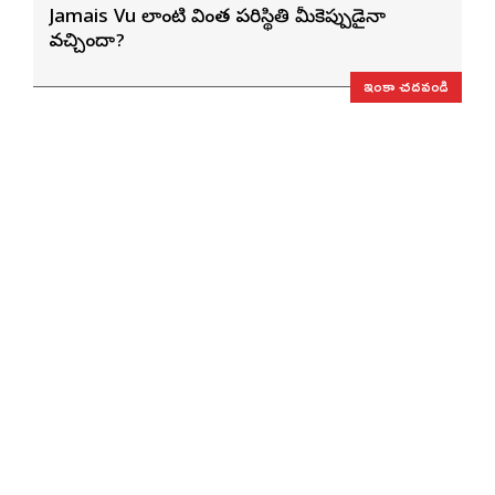
Jamais Vu లాంటి వింత పరిస్థితి మీకెప్పుడైనా
వచ్చిందా?
ఇంకా చదవండి