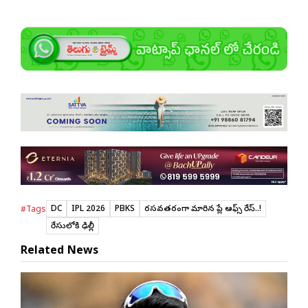
DC
IPL 2026
PBKS
రసవత్తరంగా మారిన ప్లే ఆఫ్స్ రేస్..!
#Tags
రేసులోకి ఢిల్లీ
Related News