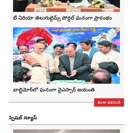
బే ఏరియా తెలుగుటైమ్స్ పోర్టల్ ఘనంగా ప్రారంభం
బాల్టిమోర్‌లో ఘనంగా వైఎస్సార్‌ జయంతి
ఇంకా చదవండి
స్పెషల్ న్యూస్