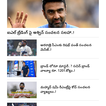
ఐపీఎల్ ట్రేడింగ్ పై అశ్విన్ సంచలన సలహా..!
అర్థరాత్రి సీఎంకు రిషభ్ పంత్ సంచలన
మెసేజ్..!
బ్రాండ్ లోనూ మాస్టరే.. ? సచిన్ బ్రాండ్
వాల్యూ రూ. 1201.కోట్లు..!
మహ్మద్ షమీ రీఎంట్రీపై కోచ్ సంచలన
వ్యాఖ్యలు..!