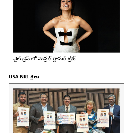
వైట్ డ్రెస్ లో నుస్ర‌త్ గ్లామ‌ర్ ట్రీట్
USA NRI వార్తలు