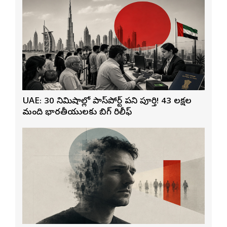
UAE: 30 నిమిషాల్లో పాస్‌పోర్ట్ పని పూర్తి! 43 లక్షల
మంది భారతీయులకు బిగ్ రిలీఫ్