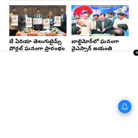
బే ఏరియా తెలుగుటైమ్స్
బాల్టిమోర్‌లో ఘనంగా
పోర్టల్ ఘనంగా ప్రారంభం
వైఎస్సార్‌ జయంతి
వైభవంగా ముగిసిన 19వ
భాష అంతరిస్తే జాతి
ఆటా మహాసభలు
అంతరిస్తుంది
నాగార్జున సాగ‌ర్‌లో వరుణ యాగం :
సీఎం రేవంత్ రెడ్డి