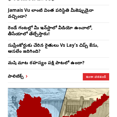
Jamais Vu లాంటి వింత పరిస్థితి మీకెప్పుడైనా
వచ్చిందా?
రెండే గంటల్లో మీ ఇన్‌స్టాలో వీడియో ఉంచాలో,
తీసేయాలో తేల్చేస్తారు!
సుప్రీంకోర్టుకు చేరిన రైతులు Vs Lay’s చిప్స్‌ కేసు,
అసలేం జరిగింది?
మనిషి మాట రహస్యం పక్షి పాటలో ఉందా?
ఇంకా చదవండి
పాలిటిక్స్