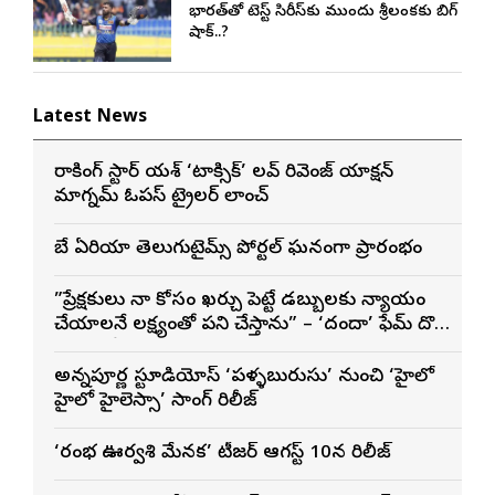
భారత్‌తో టెస్ట్ సిరీస్‌కు ముందు శ్రీలంకకు బిగ్
షాక్..?
Latest News
రాకింగ్ స్టార్ యశ్ ‘టాక్సిక్’ లవ్ రివెంజ్ యాక్షన్
మాగ్నమ్ ఓపస్‌ ట్రైలర్ లాంచ్
బే ఏరియా తెలుగుటైమ్స్ పోర్టల్ ఘనంగా ప్రారంభం
”ప్రేక్షకులు నా కోసం ఖర్చు పెట్టే డబ్బులకు న్యాయం
చేయాలనే లక్ష్యంతో పని చేస్తాను” – ‘దందా’ ఫేమ్ దొర
సాయి తేజ
అన్నపూర్ణ స్టూడియోస్ ‘పళ్ళబురుసు’ నుంచి ‘హైలో
హైలో హైలెస్సా’ సాంగ్ రిలీజ్
‘రంభ ఊర్వశి మేనక’ టీజర్ ఆగస్ట్ 10న రిలీజ్