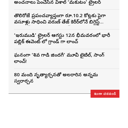
అంచనాలు పెంచేసిన విశాల్ ‘మకుటం’ ట్రైలర్
తొలిరోజే ప్రపంచవ్యాప్తంగా రూ.10.2 కోట్లకు పైగా
వసూళ్లు సాధించి వరుణ్ తేజ్ కెరీర్‌లోనే బిగ్గెస్ట్
ఓపెనింగ్‌గా నిలిచిన ‘కొరియన్ కనకరాజు’
‘ఇరుముడి’ ట్రైలర్ ఆగస్టు 12న భీమవరంలో భారీ
పబ్లిక్ ఈవెంట్ లో గ్రాండ్ గా లాంచ్
ఘనంగా ‘శివ గాడి జింద‌గీ’ మూవీ టైటిల్, సాంగ్
లాంచ్!
80 మంది నృత్యార్చనతో అలరారిన అన్నమ
స్వరార్చన
ఇంకా చదవండి