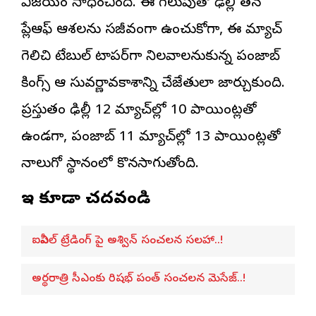
విజయం సాధించింది. ఈ గెలుపుతో ఢిల్లీ తన
ప్లేఆఫ్ ఆశలను సజీవంగా ఉంచుకోగా, ఈ మ్యాచ్
గెలిచి టేబుల్ టాపర్‌గా నిలవాలనుకున్న పంజాబ్
కింగ్స్ ఆ సువర్ణావకాశాన్ని చేజేతులా జార్చుకుంది.
ప్రస్తుతం ఢిల్లీ 12 మ్యాచ్‌ల్లో 10 పాయింట్లతో
ఉండగా, పంజాబ్ 11 మ్యాచ్‌ల్లో 13 పాయింట్లతో
నాలుగో స్థానంలో కొనసాగుతోంది.
ఇవి కూడా చదవండి
ఐపీఎల్ ట్రేడింగ్ పై అశ్విన్ సంచలన సలహా..!
అర్థరాత్రి సీఎంకు రిషభ్ పంత్ సంచలన మెసేజ్..!