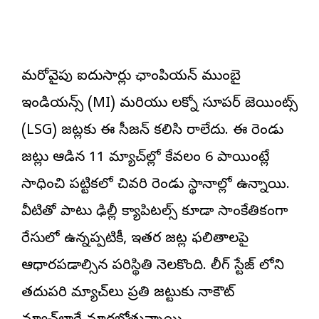
మరోవైపు ఐదుసార్లు ఛాంపియన్ ముంబై
ఇండియన్స్ (MI) మరియు లక్నో సూపర్ జెయింట్స్
(LSG) జట్లకు ఈ సీజన్ కలిసి రాలేదు. ఈ రెండు
జట్లు ఆడిన 11 మ్యాచ్‌ల్లో కేవలం 6 పాయింట్లే
సాధించి పట్టికలో చివరి రెండు స్థానాల్లో ఉన్నాయి.
వీటితో పాటు ఢిల్లీ క్యాపిటల్స్ కూడా సాంకేతికంగా
రేసులో ఉన్నప్పటికీ, ఇతర జట్ల ఫలితాలపై
ఆధారపడాల్సిన పరిస్థితి నెలకొంది. లీగ్ స్టేజ్ లోని
తదుపరి మ్యాచ్‌లు ప్రతి జట్టుకు నాకౌట్