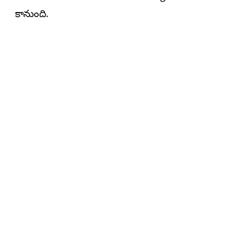
కానుంది.