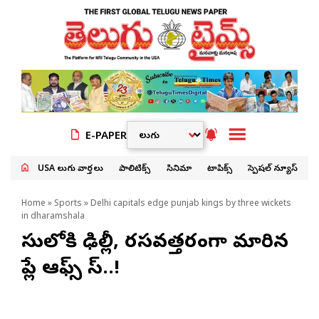
E-PAPER
USA తెలుగు వార్తలు
పాలిటిక్స్
సినిమా
టాపిక్స్
స్పెషల్ న్యూస్
Home
»
Sports
» Delhi capitals edge punjab kings by three wickets
in dharamshala
రేసులోకి ఢిల్లీ, రసవత్తరంగా మారిన
ప్లే ఆఫ్స్ రేస్..!