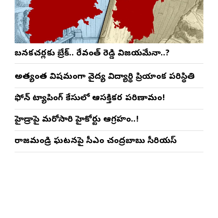
బనకచర్లకు బ్రేక్.. రేవంత్ రెడ్డి విజయమేనా..?
అత్యంత విషమంగా వైద్య విద్యార్థిని ప్రియాంక పరిస్థితి
ఫోన్ ట్యాపింగ్ కేసులో ఆసక్తికర పరిణామం!
హైడ్రాపై మరోసారి హైకోర్టు ఆగ్రహం..!
రాజమండ్రి ఘటనపై సీఎం చంద్రబాబు సీరియస్