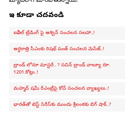
మ్యాచ్‌లాగే మారబోతున్నాయి.
ఇవి కూడా చదవండి
ఐపీఎల్ ట్రేడింగ్ పై అశ్విన్ సంచలన సలహా..!
అర్థరాత్రి సీఎంకు రిషభ్ పంత్ సంచలన మెసేజ్..!
బ్రాండ్ లోనూ మాస్టరే.. ? సచిన్ బ్రాండ్ వాల్యూ రూ.
1201.కోట్లు..!
మహ్మద్ షమీ రీఎంట్రీపై కోచ్ సంచలన వ్యాఖ్యలు..!
భారత్‌తో టెస్ట్ సిరీస్‌కు ముందు శ్రీలంకకు బిగ్ షాక్..?