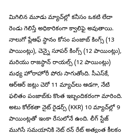
మిగిలిన మూడు మ్యాచ్‌ల్లో కనీసం ఒకటి లేదా
రెండు గెలిస్తే అధికారికంగా క్వాలిఫై అవుతాయి.
నాలుగో ప్లేఆఫ్ స్థానం కోసం పంజాబ్ కింగ్స్ (13
పాయింట్లు), చెన్నై సూపర్ కింగ్స్ (12 పాయింట్లు),
మరియు రాజస్థాన్ రాయల్స్ (12 పాయింట్లు)
మధ్య హోరాహోరీ పోరు సాగుతోంది. సీఎస్‌కే,
ఆర్‌ఆర్ జట్లు చెరో 11 మ్యాచ్‌లు ఆడగా, నేటి
ఫలితం పంజాబ్‌కు కొంత ఇబ్బందికరంగా మారింది.
అటు కోల్‌కతా నైట్ రైడర్స్ (KKR) 10 మ్యాచ్‌ల్లో 9
పాయింట్లతో ఇంకా రేసులోనే ఉంది. లీగ్ స్టేజ్
ముగిసే సమయానికి నెట్ రన్ రేట్ అత్యంత కీలకం