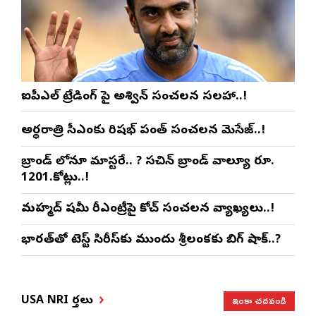
ఐపీఎల్ ట్రేడింగ్ పై అశ్విన్ సంచలన సలహా..!
అర్థరాత్రి సీఎంకు రిషభ్ పంత్ సంచలన మెసేజ్..!
బ్రాండ్ లోనూ మాస్టరే.. ? సచిన్ బ్రాండ్ వాల్యూ రూ.
1201.కోట్లు..!
మహ్మద్ షమీ రీఎంట్రీపై కోచ్ సంచలన వ్యాఖ్యలు..!
భారత్‌తో టెస్ట్ సిరీస్‌కు ముందు శ్రీలంకకు బిగ్ షాక్..?
ఇంకా చదవండి
USA NRI వార్తలు