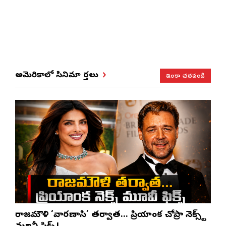
ఇంకా చదవండి
అమెరికాలో సినిమా వార్తలు
రాజమౌళి ‘వారణాసి’ తర్వాత… ప్రియాంక చోప్రా నెక్స్ట్