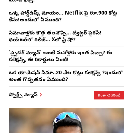
మూవీ ఫిక్స్!
ఒక్క హార్డ్‌డిస్క్ మాయం… Netflix పై రూ.900 కోట్ల
కేసు!అందులో ఏముంది?
సినిమావాళ్లకు కొత్త తలనొప్పి… ట్విట్టర్ పైరసీ!
థియేటర్‌లో రిలీజ్… Xలో ఫ్రీ షో?
‘స్పైడర్ మ్యాన్’ అంటే మనోళ్లకు ఇంత పిచ్చా? ఈ
కలెక్షన్స్, ఈ రికార్డులు ఏంటి!
ఒక యానిమేషన్ సినిమా..20 వేల కోట్లు కలెక్షన్స్ ?ఇందులో
అంత గొప్పతనం ఏముంది?
ఇంకా చదవండి
స్పోర్ట్స్ న్యూస్