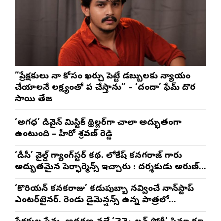
”ప్రేక్షకులు నా కోసం ఖర్చు పెట్టే డబ్బులకు న్యాయం
చేయాలనే లక్ష్యంతో పని చేస్తాను” – ‘దందా’ ఫేమ్ దొర
సాయి తేజ
‘అగధ’ డివైన్ మిస్టిక్ థ్రిల్లర్‌గా చాలా అద్భుతంగా
ఉంటుంది – హీరో శ్రవణ్ రెడ్డి
‘డీసీ’ వైల్డ్ గ్యాంగ్‌స్టర్ కథ. లోకేష్ కనగరాజ్ గారు
అద్భుతమైన పెర్ఫార్మెన్స్ ఇచ్చారు : దర్శకుడు అరుణ్
మాథేశ్వరన్
‘కొరియన్ కనకరాజు’ కడుపుబ్బా నవ్వించే నాన్‌స్టాప్
ఎంటర్‌టైనర్. రెండు డైమెన్షన్స్ ఉన్న పాత్రలో
నటించడం చాలా సంతృప్తినిచ్చింది : వరుణ్ తేజ్