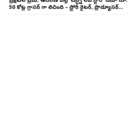
ప్రేక్షకుల ప్రేమ, ఆదరణ వల్లే ‘చెన్నై లవ్ స్టోరీ’ సినిమా రూ.
50 కోట్ల గ్రాసర్ గా నిలిచింది – స్టోరీ రైటర్, ప్రొడ్యూసర్
సాయి రాజేష్