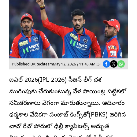
Published By: techteam
May 12, 2026 / 11:45 AM IST
ఐపీఎల్ 2026(IPL 2026) సీజన్ లీగ్ దశ
ముగింపుకు చేరుకుంటున్న వేళ పాయింట్ల పట్టికలో
సమీకరణాలు వేగంగా మారుతున్నాయి. ఆదివారం
ధర్మశాల వేదికగా
పంజాబ్ కింగ్స్‌
తో(PBKS) జరిగిన
చావో రేవో పోరులో ఢిల్లీ క్యాపిటల్స్ అద్భుత