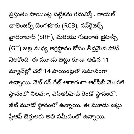
ప్రస్తుతం పాయింట్ల పట్టికను గమనిస్తే.. రాయల్
ఛాలెంజర్స్ బెంగళూరు (RCB), సన్‌రైజర్స్
హైదరాబాద్ (SRH), మరియు గుజరాత్ టైటాన్స్
(GT) జట్ల మధ్య అగ్రస్థానం కోసం తీవ్రమైన పోటీ
నెలకొంది. ఈ మూడు జట్లు కూడా ఆడిన 11
మ్యాచ్‌ల్లో చెరో 14 పాయింట్లతో సమానంగా
ఉన్నాయి. నెట్ రన్ రేట్ ఆధారంగా ఆర్‌సీబీ మొదటి
స్థానంలో నిలవగా, ఎస్‌ఆర్‌హెచ్ రెండో స్థానంలో,
జీటీ మూడో స్థానంలో ఉన్నాయి. ఈ మూడు జట్లు
ప్లేఆఫ్ బెర్తులకు అతి సమీపంలో ఉన్నాయి.