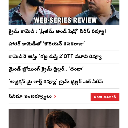
క్రైమ్ కామెడీ : ‘ప్రీతమ్ అండ్ పెడ్రో’ సిరీస్ రివ్యూ!
హారర్ కామెడీతో ‘కొరియన్ కనకరాజు’
కామెడీనే ఆస్తి: ‘గట్ట కుస్తీ 2’OTT మూవి రివ్యూ
మైండ్ బ్లోయింగ్ క్రైమ్ థ్రిల్లర్.. ‘దంధా’
‘అబ్జెక్ష‌న్ మై లార్డ్ రివ్యూ’ క్రైమ్ థ్రిల్ల‌ర్ వెబ్ సిరీస్
ఇంకా చదవండి
సినిమా ఇంటర్వ్యూలు