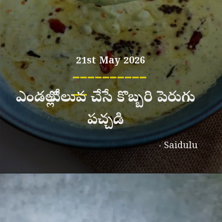
21st May 2026
__________
__
ఎండల్లో చలువ చేసే కొబ్బరి పెరుగు
పచ్చడి
- Saidulu