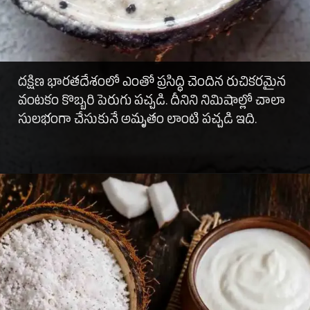
దక్షిణ భారతదేశంలో ఎంతో ప్రసిద్ధి చెందిన రుచికరమైన
వంటకం కొబ్బరి పెరుగు పచ్చడి. దీనిని నిమిషాల్లో చాలా
సులభంగా చేసుకునే అమృతం లాంటి పచ్చడి ఇది.