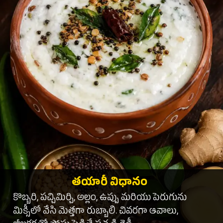
తయారీ విధానం
కొబ్బరి, పచ్చిమిర్చి, అల్లం, ఉప్పు మరియు పెరుగును
మిక్సీలో వేసి మెత్తగా రుబ్బాలి. చివరగా ఆవాలు,