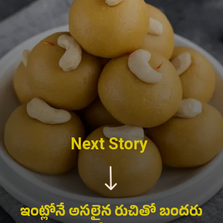
Next Story
ఇంట్లోనే అసలైన రుచితో బందరు