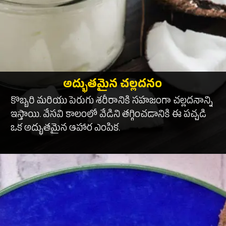
అద్భుతమైన చల్లదనం
కొబ్బరి మరియు పెరుగు శరీరానికి సహజంగా చల్లదనాన్ని
ఇస్తాయి. వేసవి కాలంలో వేడిని తగ్గించడానికి ఈ పచ్చడి
ఒక అద్భుతమైన ఆహార ఎంపిక.