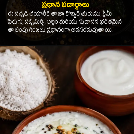
ప్రధాన పదార్థాలు
ఈ పచ్చడి తయారీకి తాజా కొబ్బరి తురుము, క్రీమీ
పెరుగు, పచ్చిమిర్చి, అల్లం మరియు సువాసన భరితమైన
తాలింపు గింజలు ప్రధానంగా అవసరమవుతాయి.