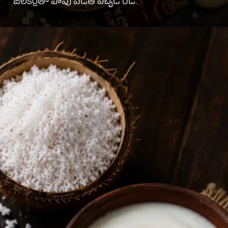
జీలకర్రతో పోపు పెడితే పచ్చడి రెడీ.