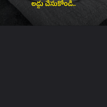
లడ్డు చేసుకోండి..