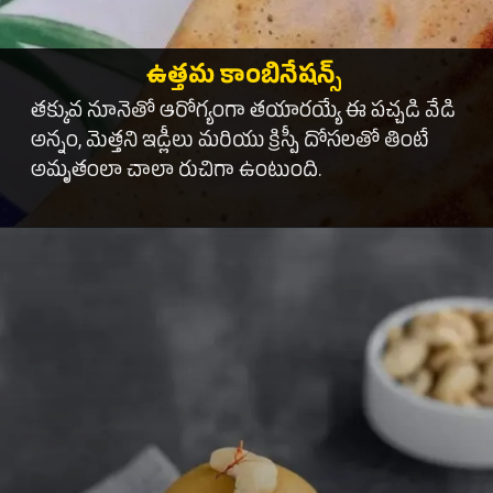
ఉత్తమ కాంబినేషన్స్
తక్కువ నూనెతో ఆరోగ్యంగా తయారయ్యే ఈ పచ్చడి వేడి
అన్నం, మెత్తని ఇడ్లీలు మరియు క్రిస్పీ దోసలతో తింటే
అమృతంలా చాలా రుచిగా ఉంటుంది.