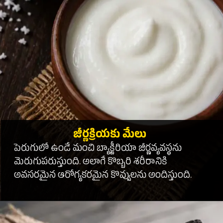
జీర్ణక్రియకు మేలు
పెరుగులో ఉండే మంచి బ్యాక్టీరియా జీర్ణవ్యవస్థను
మెరుగుపరుస్తుంది. అలాగే కొబ్బరి శరీరానికి
అవసరమైన ఆరోగ్యకరమైన కొవ్వులను అందిస్తుంది.