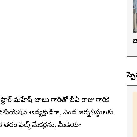
భ
స్ప
ర్ స్టార్ మహేష్ బాబు గారితో బీఏ రాజు గారికి
అసోసియేషన్ అధ్యక్షుడిగా, ఎందరో జర్నలిస్టులకు
 తరం ఫిల్మ్ మేకర్లను, మీడియా