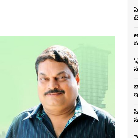
ఏ
టె
అ
ప
‘
న
భ
ఇ
సీఎం
స