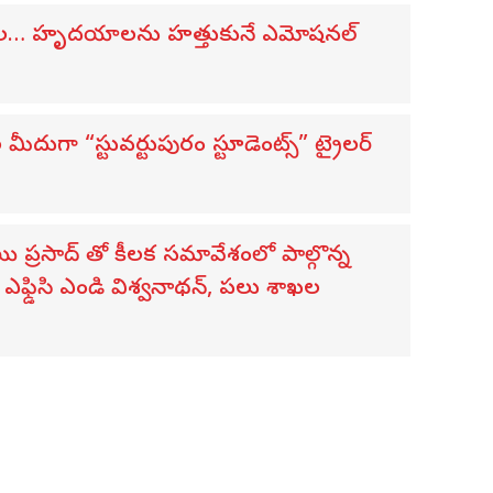
విడుదల… హృదయాలను హత్తుకునే ఎమోషనల్
ుగా “స్టువర్టుపురం స్టూడెంట్స్” ట్రైలర్
సాయి ప్రసాద్ తో కీలక సమావేశంలో పాల్గొన్న
ఫ్డిసి ఎండి విశ్వనాథన్, పలు శాఖల