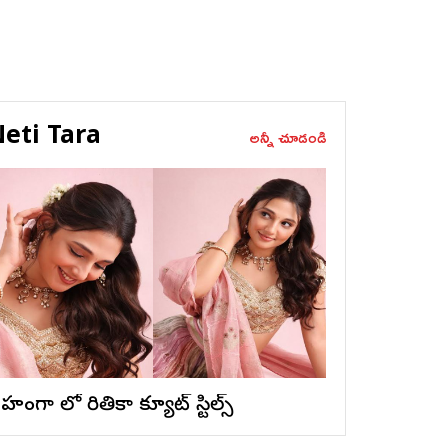
eti Tara
అన్నీ చూడండి
ెహంగా లో రితికా క్యూట్ స్టిల్స్