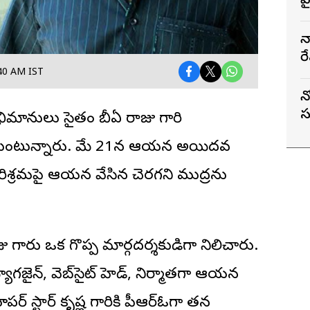
వ
న
రే
40 AM IST
న
స
 అభిమానులు సైతం
బీఏ రాజు
గారి
చేసుకుంటున్నారు. మే 21న ఆయన అయిదవ
పరిశ్రమపై ఆయన వేసిన చెరగని ముద్రను
ాజు గారు ఒక గొప్ప మార్గదర్శకుడిగా నిలిచారు.
్, మ్యాగజైన్, వెబ్‌సైట్ హెడ్, నిర్మాతగా ఆయన
్ స్టార్ కృష్ణ గారికి పీఆర్ఓగా తన