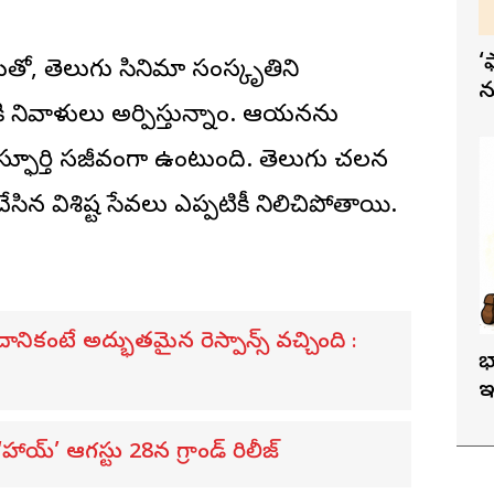
‘
తో, తెలుగు సినిమా సంస్కృతిని
న
కి నివాళులు అర్పిస్తున్నాం. ఆయనను
్ఫూర్తి సజీవంగా ఉంటుంది. తెలుగు చలన
చేసిన విశిష్ట సేవలు ఎప్పటికీ నిలిచిపోతాయి.
ికంటే అద్భుతమైన రెస్పాన్స్ వచ్చింది :
భ
ఇ
య్’ ఆగస్టు 28న గ్రాండ్ రిలీజ్