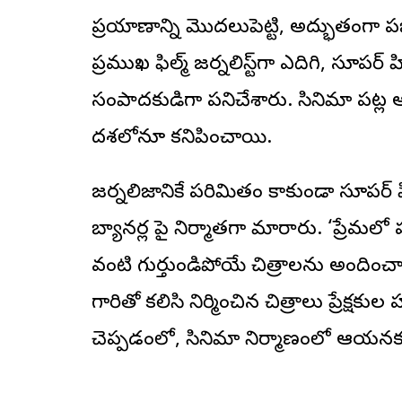
ప్రయాణాన్ని మొదలుపెట్టి, అద్భుతంగా ప
ప్రముఖ ఫిల్మ్ జర్నలిస్ట్‌గా ఎదిగి, సూపర్ హిట
సంపాదకుడిగా పనిచేశారు. సినిమా పట్ల
దశలోనూ కనిపించాయి.
జర్నలిజానికే పరిమితం కాకుండా సూపర్ హిట
బ్యానర్ల పై నిర్మాతగా మారారు. ‘ప్రేమలో 
వంటి గుర్తుండిపోయే చిత్రాలను అంది
గారితో కలిసి నిర్మించిన చిత్రాలు ప్రే
చెప్పడంలో, సినిమా నిర్మాణంలో ఆయనకున్న