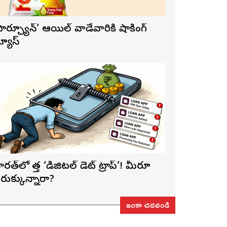
ఫార్చ్యూన్’ ఆయిల్ వాడేవారికి షాకింగ్
్యూస్
ారత్‌లో కొత్త ‘డిజిటల్ డెట్ ట్రాప్’! మీరూ
రుక్కున్నారా?
ఇంకా చదవండి