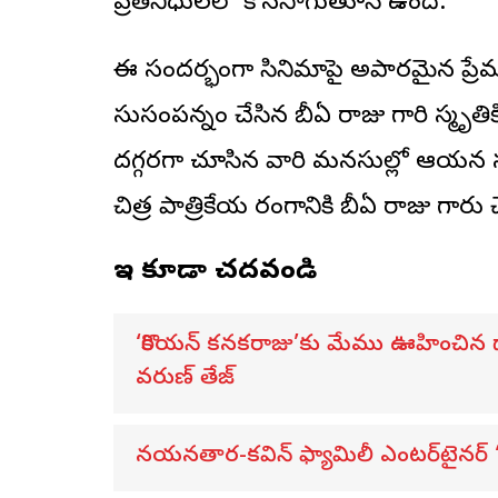
ప్రతినిధులలో కొనసాగుతూనే ఉంది.
ఈ సందర్భంగా సినిమాపై అపారమైన ప్రేమ
సుసంపన్నం చేసిన బీఏ రాజు గారి స్మృతి
దగ్గరగా చూసిన వారి మనసుల్లో ఆయన స
చిత్ర పాత్రికేయ రంగానికి బీఏ రాజు గారు 
ఇవి కూడా చదవండి
‘కొరియన్ కనకరాజు’కు మేము ఊహించిన దాన
వరుణ్ తేజ్
నయనతార-కవిన్ ఫ్యామిలీ ఎంటర్‌టైనర్ ‘హా