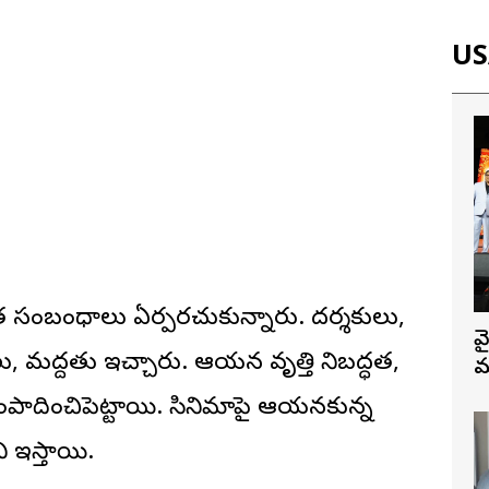
USA
హిత సంబంధాలు ఏర్పరచుకున్నారు. దర్శకులు,
వ
ు, మద్దతు ఇచ్చారు. ఆయన వృత్తి నిబద్ధత,
మ
పాదించిపెట్టాయి. సినిమాపై ఆయనకున్న
ి ఇస్తాయి.