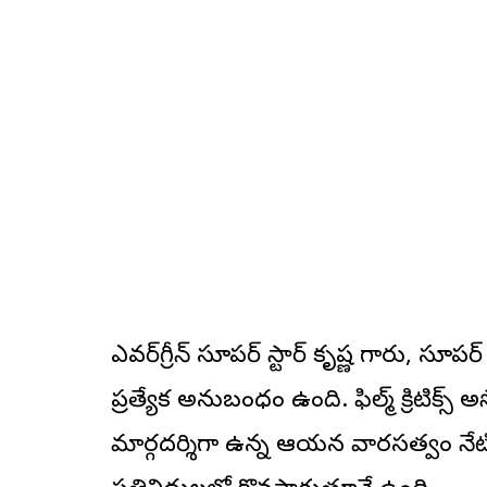
ఎవర్‌గ్రీన్ సూపర్ స్టార్ కృష్ణ గారు, సూప
ప్రత్యేక అనుబంధం ఉంది. ఫిల్మ్ క్రిటిక్స్ 
మార్గదర్శిగా ఉన్న ఆయన వారసత్వం నేటి