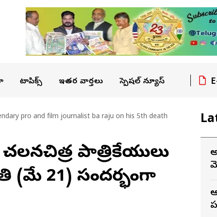
E
ా
టాపిక్స్
ఇతర వార్తలు
స్పెషల్ న్యూస్
La
ary pro and film journalist ba raju on his 5th death
ఖ చలనచిత్ర పాత్రికేయులు
అ
మ
ంతి (మే 21) సందర్భంగా
ఆ
ప