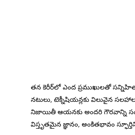
తన కెరీర్‌లో ఎందరో ప్రముఖులతో సన్ని
నటులు, టెక్నీషియన్లకు విలువైన సలహాల
నిజాయితీ ఆయనకు అందరి గౌరవాన్ని సం
విస్తృతమైన జ్ఞానం, అంకితభావం స్ఫూర్తిన