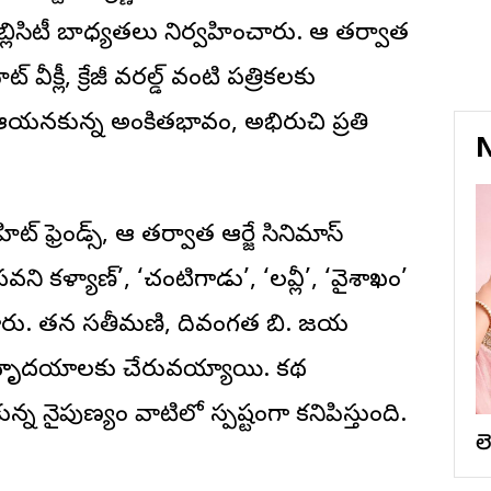
బ్లిసిటీ బాధ్యతలు నిర్వహించారు. ఆ తర్వాత
్ వీక్లీ, క్రేజీ వరల్డ్ వంటి పత్రికలకు
 ఆయనకున్న అంకితభావం, అభిరుచి ప్రతి
N
్ ఫ్రెండ్స్, ఆ తర్వాత ఆర్జే సినిమాస్
పవని కళ్యాణ్’, ‘చంటిగాడు’, ‘లవ్లీ’, ‘వైశాఖం’
ంచారు. తన సతీమణి, దివంగత బి. జయ
క్షకుల హృదయాలకు చేరువయ్యాయి. కథ
 నైపుణ్యం వాటిలో స్పష్టంగా కనిపిస్తుంది.
ల