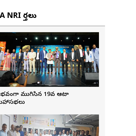
 NRI వార్తలు
ైభవంగా ముగిసిన 19వ ఆటా
హాసభలు