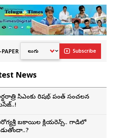
-PAPER
Subscribe
test News
ర్థరాత్రి సీఎంకు రిషభ్ పంత్ సంచలన
ెసేజ్..!
రోగ్యశ్రీ బకాయిల క్లియరెన్స్.. గాడిలో
డుతోందా..?