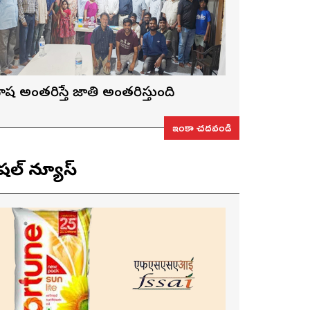
ాష అంతరిస్తే జాతి అంతరిస్తుంది
ఇంకా చదవండి
ెషల్ న్యూస్