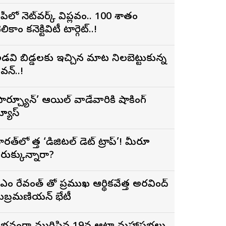
పీలో నెట్‌వర్క్ విప్లవం.. 100 శాతం
లికాం కనెక్టివిటీ టార్గెట్..!
డవి బిడ్డలకు ఇచ్చిన మాట నిలబెట్టుకున్న
వన్..!
ఫార్చ్యూన్’ ఆయిల్ వాడేవారికి షాకింగ్
్యూస్
ారత్‌లో కొత్త ‘డిజిటల్ డెట్ ట్రాప్’! మీరూ
రుక్కున్నారా?
 రేవంత్ తో ప్రముఖ ఆర్థికవేత్త అరవింద్‌
ుబ్రమణియన్ భేటీ