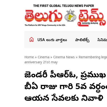
USA తెలుగు వార్తలు
పాలిటిక్స్
సినిమ
Home
»
Cinema
»
Cinema News
» Remembering legend
anniversary 21st may
లెజెండరీ పీఆర్ఓ, ప్రము
బీఏ రాజు గారి 5వ వర్ధ
ఆయన సేవలకు నివాళి