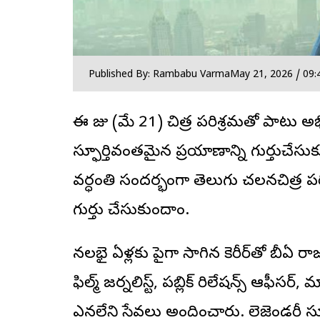
Published By: Rambabu Varma
May 21, 2026 / 09:
ఈ రోజు (మే 21) చిత్ర పరిశ్రమతో పాటు
స్ఫూర్తివంతమైన ప్రయాణాన్ని గుర్తు
వర్ధంతి సందర్భంగా తెలుగు చలనచిత్ర 
గుర్తు చేసుకుందాం.
నలభై ఏళ్లకు పైగా సాగిన కెరీర్‌తో బీఏ ర
ఫిల్మ్ జర్నలిస్ట్, పబ్లిక్ రిలేషన్స్ ఆఫీసర
ఎనలేని సేవలు అందించారు. లెజెండరీ సూపర