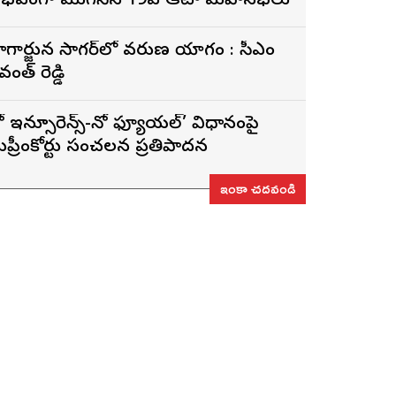
ైభవంగా ముగిసిన 19వ ఆటా మహాసభలు
ాగార్జున సాగ‌ర్‌లో వరుణ యాగం : సీఎం
వంత్ రెడ్డి
ో ఇన్సూరెన్స్-నో ఫ్యూయల్’ విధానంపై
ుప్రీంకోర్టు సంచలన ప్రతిపాదన
ఇంకా చదవండి