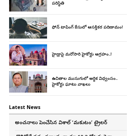
పరిస్థితి
ఫోన్ ట్యాపింగ్ కేసులో ఆసక్తికర పరిణామం!
హైడ్రాపై మరోసారి హైకోర్టు ఆగ్రహం..!
ఉచితాల ముసుగులో ఆర్థిక విధ్వంసం..
హైకోర్టు ఘాటు వ్యాఖ్యలు
Latest News
అంచనాలు పెంచేసిన విశాల్ ‘మకుటం’ ట్రైలర్