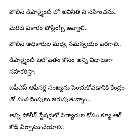
పోలీస్ డిపార్ట్మెంట్ లో అవినీతి ని సహించను..
మెరిట్ ప్రకారం పోస్టింగ్స్ ఇవ్వాలి..
పోలీస్ అధికారుల మధ్య సమన్వయం పెరగాలి..
డిపార్ట్మెంట్ బలోపేతం కోసం అన్ని విధాలుగా
సహకరిస్తా..
ఐపీఎస్ ఆఫీసర్ల సంఖ్యను పెంచుకోవడానికి కేంద్రం
తో సంప్రదింపులు జరుపుతున్నాం..
అన్ని పోలీస్ స్టేషన్లలో పిర్యాదుల కోసం క్యూ ఆర్
కోడ్ ఏర్పాటు చేయాలి..