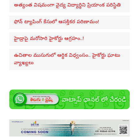
అత్యంత విషమంగా వైద్య విద్యార్థిని ప్రియాంక పరిస్థితి
ఫోన్ ట్యాపింగ్ కేసులో ఆసక్తికర పరిణామం!
హైడ్రాపై మరోసారి హైకోర్టు ఆగ్రహం..!
ఉచితాల ముసుగులో ఆర్థిక విధ్వంసం.. హైకోర్టు ఘాటు
వ్యాఖ్యలు