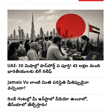
UAE: 30 నిమిషాల్లో పాస్‌పోర్ట్ పని పూర్తి! 43 లక్షల మంది
భారతీయులకు బిగ్ రిలీఫ్
Jamais Vu లాంటి వింత పరిస్థితి మీకెప్పుడైనా
వచ్చిందా?
రెండే గంటల్లో మీ ఇన్‌స్టాలో వీడియో ఉంచాలో,
తీసేయాలో తేల్చేస్తారు!