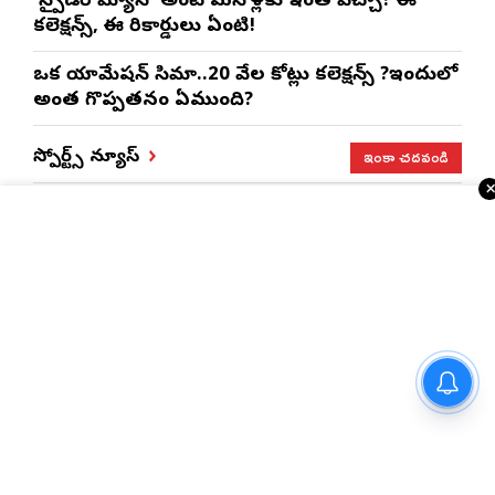
‘స్పైడర్ మ్యాన్’ అంటే మనోళ్లకు ఇంత పిచ్చా? ఈ
కలెక్షన్స్, ఈ రికార్డులు ఏంటి!
ఒక యానిమేషన్ సినిమా..20 వేల కోట్లు కలెక్షన్స్ ?ఇందులో
అంత గొప్పతనం ఏముంది?
ఇంకా చదవండి
స్పోర్ట్స్ న్యూస్
పాతబస్తీ మీరాలం మండి శ్రీ
మహంకాళేశ్వర ఆలయంలో
బంగారు బోనం ఎత్తిన సినీ నటి,
నిర్మాత నిహారిక కొణిదెల
ఐపీఎల్ ట్రేడింగ్ పై అశ్విన్ సంచలన సలహా..!