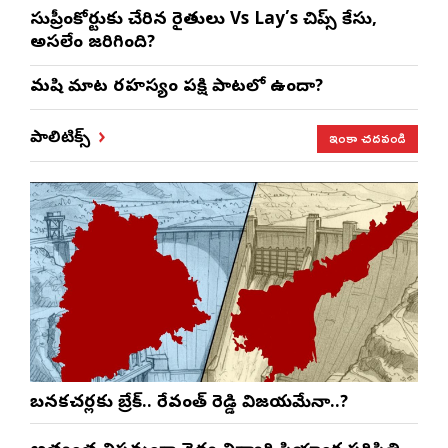
సుప్రీంకోర్టుకు చేరిన రైతులు Vs Lay’s చిప్స్‌ కేసు,
అసలేం జరిగింది?
మనిషి మాట రహస్యం పక్షి పాటలో ఉందా?
ఇంకా చదవండి
పాలిటిక్స్
బనకచర్లకు బ్రేక్.. రేవంత్ రెడ్డి విజయమేనా..?