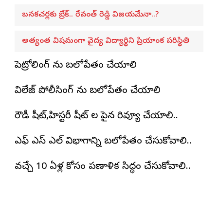
బనకచర్లకు బ్రేక్.. రేవంత్ రెడ్డి విజయమేనా..?
అత్యంత విషమంగా వైద్య విద్యార్థిని ప్రియాంక పరిస్థితి
పెట్రోలింగ్ ను బలోపేతం చేయాలి
విలేజ్ పోలీసింగ్ ను బలోపేతం చేయాలి
రౌడీ షీట్,హిస్టరీ షీట్ ల పైన రివ్యూ చేయాలి..
ఎఫ్ ఎస్ ఎల్ విభాగాన్ని బలోపేతం చేసుకోవాలి..
వచ్చే 10 ఏళ్ల కోసం ప్రణాళిక సిద్ధం చేసుకోవాలి..