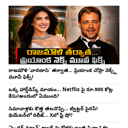
రాజమౌళి ‘వారణాసి’ తర్వాత… ప్రియాంక చోప్రా నెక్స్ట్
మూవీ ఫిక్స్!
ఒక్క హార్డ్‌డిస్క్ మాయం… Netflix పై రూ.900 కోట్ల
కేసు!అందులో ఏముంది?
సినిమావాళ్లకు కొత్త తలనొప్పి… ట్విట్టర్ పైరసీ!
థియేటర్‌లో రిలీజ్… Xలో ఫ్రీ షో?