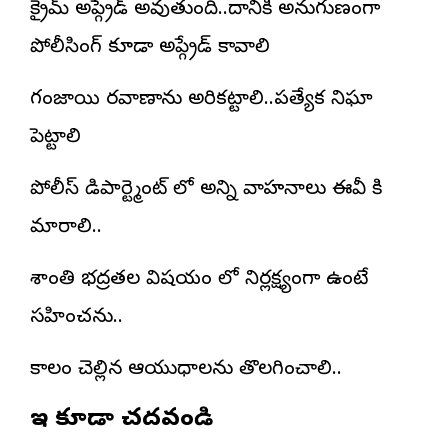
క్రైమ్ అప్గ్రేడ్ అవుతుంది..దానికి అనుగుణంగా
పోలీసింగ్ కూడా అప్గ్రేడ్ కావాలి
గంజాయి రవాణాను అరికట్టాలి..ప్రత్యేక నిఘా
పెట్టాలి
పోలీస్ డిపార్ట్మెంట్ లో అన్ని వాహనాలు ఈవీ కి
మారాలి..
శాంతి భద్రతల విషయం లో నిర్లక్ష్యంగా ఉంటే
సహించను..
కాలం చెల్లిన ఆయుధాలను తొలగించాలి..
ఇవి కూడా చదవండి