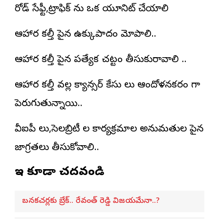
రోడ్ సేఫ్టీ,ట్రాఫిక్ ను ఒక యూనిట్ చేయాలి
ఆహార కల్తీ పైన ఉక్కుపాదం మోపాలి..
ఆహార కల్తీ పైన ప్రత్యేక చట్టం తీసుకురావాలి ..
ఆహార కల్తీ వల్ల క్యాన్సర్ కేసు లు ఆందోళనకరం గా
పెరుగుతున్నాయి..
వీఐపీ లు,సెలబ్రిటీ ల కార్యక్రమాల అనుమతుల పైన
జాగ్రతలు తీసుకోవాలి..
ఇవి కూడా చదవండి
బనకచర్లకు బ్రేక్.. రేవంత్ రెడ్డి విజయమేనా..?