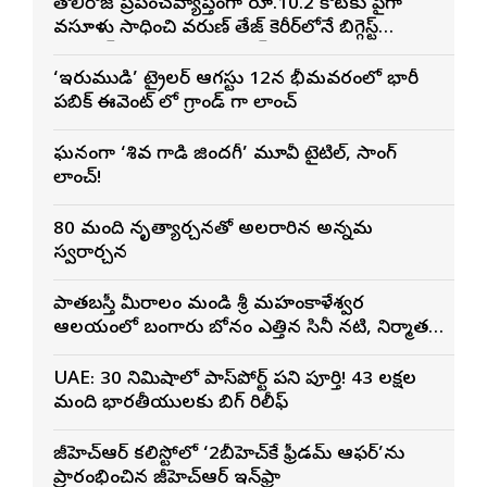
తొలిరోజే ప్రపంచవ్యాప్తంగా రూ.10.2 కోట్లకు పైగా
వసూళ్లు సాధించి వరుణ్ తేజ్ కెరీర్‌లోనే బిగ్గెస్ట్
ఓపెనింగ్‌గా నిలిచిన ‘కొరియన్ కనకరాజు’
‘ఇరుముడి’ ట్రైలర్ ఆగస్టు 12న భీమవరంలో భారీ
పబ్లిక్ ఈవెంట్ లో గ్రాండ్ గా లాంచ్
ఘనంగా ‘శివ గాడి జింద‌గీ’ మూవీ టైటిల్, సాంగ్
లాంచ్!
80 మంది నృత్యార్చనతో అలరారిన అన్నమ
స్వరార్చన
పాతబస్తీ మీరాలం మండి శ్రీ మహంకాళేశ్వర
ఆలయంలో బంగారు బోనం ఎత్తిన సినీ నటి, నిర్మాత
నిహారిక కొణిదెల
UAE: 30 నిమిషాల్లో పాస్‌పోర్ట్ పని పూర్తి! 43 లక్షల
మంది భారతీయులకు బిగ్ రిలీఫ్
జీహెచ్ఆర్ కల్లిస్టోలో ‘2బీహెచ్‌కే ఫ్రీడమ్ ఆఫర్’ను
ప్రారంభించిన జీహెచ్ఆర్ ఇన్‌ఫ్రా