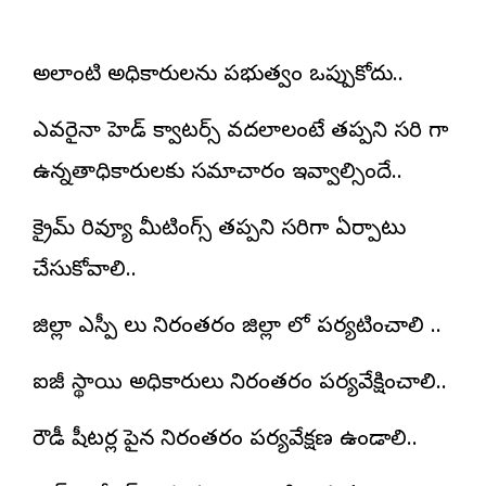
అలాంటి అధికారులను ప్రభుత్వం ఒప్పుకోదు..
ఎవరైనా హెడ్ క్వాటర్స్ వదలాలంటే తప్పని సరి గా
ఉన్నతాధికారులకు సమాచారం ఇవ్వాల్సిందే..
క్రైమ్ రివ్యూ మీటింగ్స్ తప్పని సరిగా ఏర్పాటు
చేసుకోవాలి..
జిల్లా ఎస్పీ లు నిరంతరం జిల్లా లో పర్యటించాలి ..
ఐజీ స్థాయి అధికారులు నిరంతరం పర్యవేక్షించాలి..
రౌడీ షీటర్ల పైన నిరంతరం పర్యవేక్షణ ఉండాలి..