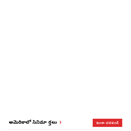
ఇంకా చదవండి
అమెరికాలో సినిమా వార్తలు