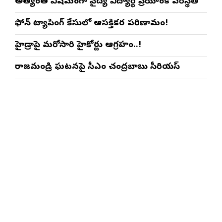
అత్యంత విషమంగా వైద్య విద్యార్థిని ప్రియాంక పరిస్థితి
ఫోన్ ట్యాపింగ్ కేసులో ఆసక్తికర పరిణామం!
హైడ్రాపై మరోసారి హైకోర్టు ఆగ్రహం..!
రాజమండ్రి ఘటనపై సీఎం చంద్రబాబు సీరియస్