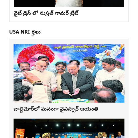
వైట్ డ్రెస్ లో నుస్ర‌త్ గ్లామ‌ర్ ట్రీట్
USA NRI వార్తలు
బాల్టిమోర్‌లో ఘనంగా వైఎస్సార్‌ జయంతి