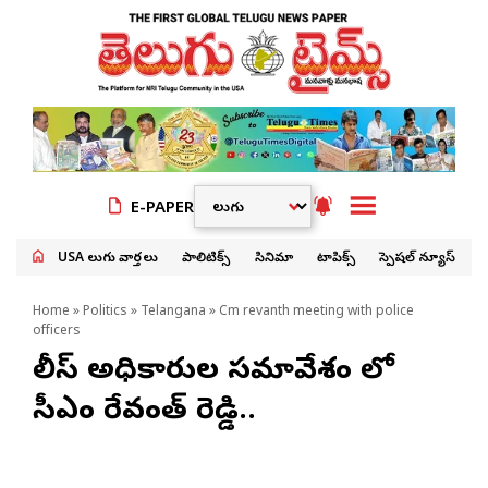
E-PAPER
USA తెలుగు వార్తలు
పాలిటిక్స్
సినిమా
టాపిక్స్
స్పెషల్ న్యూస్
Home
»
Politics
»
Telangana
» Cm revanth meeting with police
officers
పోలీస్ అధికారుల సమావేశం లో
సీఎం రేవంత్ రెడ్డి..