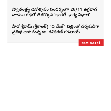
స్వాతంత్ర్య దినోత్సవం సందర్భంగా 26/11 ఉగ్రవాద
దాడుల కథతో తెరకెక్కిన ‘భారత్ భాగ్య విధాత’
హీరో శ్రీరామ్ (శ్రీకాంత్) “ది మేజ్” చిత్రంతో దర్శకుడిగా
ప్రతిభ చాటనున్న డా. రవికిరణ్ గడలాయ్
ఇంకా చదవండి