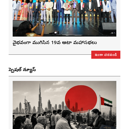
వైభవంగా ముగిసిన 19వ ఆటా మహాసభలు
ఇంకా చదవండి
స్పెషల్ న్యూస్