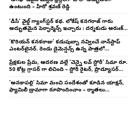
‘అగధ’ డివైన్ మిస్టిక్ థ్రిల్లర్‌గా చాలా అద్భుతంగా
ఉంటుంది – హీరో శ్రవణ్ రెడ్డి
‘డీసీ’ వైల్డ్ గ్యాంగ్‌స్టర్ కథ. లోకేష్ కనగరాజ్ గారు
అద్భుతమైన పెర్ఫార్మెన్స్ ఇచ్చారు : దర్శకుడు అరుణ్
మాథేశ్వరన్
‘కొరియన్ కనకరాజు’ కడుపుబ్బా నవ్వించే నాన్‌స్టాప్
ఎంటర్‌టైనర్. రెండు డైమెన్షన్స్ ఉన్న పాత్రలో
నటించడం చాలా సంతృప్తినిచ్చింది : వరుణ్ తేజ్
ప్రేక్షకుల ప్రేమ, ఆదరణ వల్లే ‘చెన్నై లవ్ స్టోరీ’ సినిమా రూ.
50 కోట్ల గ్రాసర్ గా నిలిచింది – స్టోరీ రైటర్, ప్రొడ్యూసర్
సాయి రాజేష్
‘అనకాపల్లి’ సినిమాని మంచి సందేశంతో కూడిన యాక్షన్,
ఫ్యామిలీ డ్రామాగా రూపొందించాం – నిర్మాతలు
త్రినాథరావు నక్కిన, కాండ్రేగుల నాయుడు