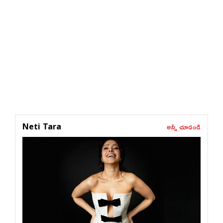
అన్నీ చూడండి
Neti Tara