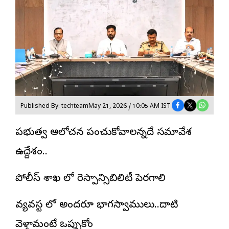
Published By: techteam
May 21, 2026 / 10:05 AM IST
ప్రభుత్వ ఆలోచన పంచుకోవాలన్నదే సమావేశ
ఉద్దేశం..
పోలీస్ శాఖ
లో రెస్పాన్సిబిలిటీ పెరగాలి
వ్యవస్ట లో అందరూ భాగస్వాములు..దాటి
వెళ్తామంటే ఒప్పుకోం