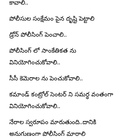
కావాలి..
పోలీసుల సంక్షేమం పైన దృష్టి పెట్టాలి
డ్రోన్ పోలీసింగ్ పెంచాలి..
పోలీసింగ్ లో సాంకేతికత ను
వినియోగించుకోవాలి..
సీసీ కెమెరాల ను పెంచుకోవాలి..
కమాండ్ కంట్రోల్ సెంటర్ ని సమర్థ వంతంగా
వినియోగించుకోవాలి..
నేరాల స్వరూపం మారుతుంది..దానికి
అనుగుణంగా పోలీసింగ్ మారాలి