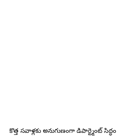
కొత్త సవాళ్లకు అనుగుణంగా డిపార్ట్మెంట్ సిద్ధం