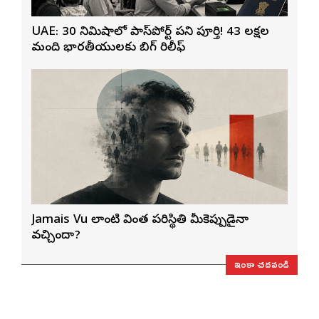
UAE: 30 నిమిషాల్లో పాస్‌పోర్ట్ పని పూర్తి! 43 లక్షల
మంది భారతీయులకు బిగ్ రిలీఫ్
Jamais Vu లాంటి వింత పరిస్థితి మీకెప్పుడైనా
వచ్చిందా?
ఇంకా చదవండి