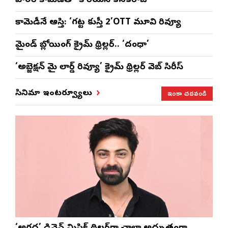
హారర్ కామెడీతో ‘కొరియన్ కనకరాజు’
కామెడీనే ఆస్తి: ‘గట్ట కుస్తీ 2’OTT మూవి రివ్యూ
మైండ్ బ్లోయింగ్ క్రైమ్ థ్రిల్లర్.. ‘దంధా’
‘అబ్జెక్ష‌న్ మై లార్డ్ రివ్యూ’ క్రైమ్ థ్రిల్ల‌ర్ వెబ్ సిరీస్
ఇంకా చదవండి
సినిమా ఇంటర్వ్యూలు