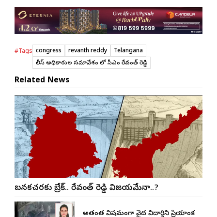
congress
revanth reddy
Telangana
#Tags
పోలీస్ అధికారుల సమావేశం లో సీఎం రేవంత్ రెడ్డి
Related News
బనకచర్లకు బ్రేక్.. రేవంత్ రెడ్డి విజయమేనా..?
అత్యంత విషమంగా వైద్య విద్యార్థిని ప్రియాంక