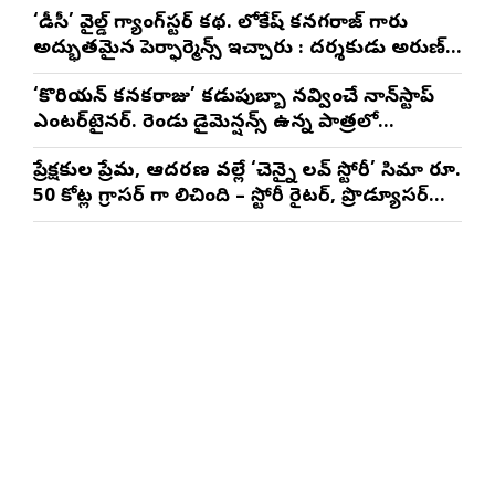
‘డీసీ’ వైల్డ్ గ్యాంగ్‌స్టర్ కథ. లోకేష్ కనగరాజ్ గారు
అద్భుతమైన పెర్ఫార్మెన్స్ ఇచ్చారు : దర్శకుడు అరుణ్
మాథేశ్వరన్
‘కొరియన్ కనకరాజు’ కడుపుబ్బా నవ్వించే నాన్‌స్టాప్
ఎంటర్‌టైనర్. రెండు డైమెన్షన్స్ ఉన్న పాత్రలో
నటించడం చాలా సంతృప్తినిచ్చింది : వరుణ్ తేజ్
ప్రేక్షకుల ప్రేమ, ఆదరణ వల్లే ‘చెన్నై లవ్ స్టోరీ’ సినిమా రూ.
50 కోట్ల గ్రాసర్ గా నిలిచింది – స్టోరీ రైటర్, ప్రొడ్యూసర్
సాయి రాజేష్