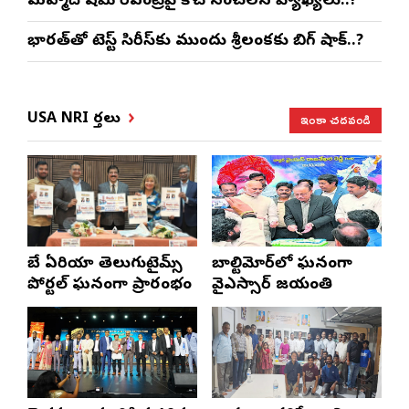
మహ్మద్ షమీ రీఎంట్రీపై కోచ్ సంచలన వ్యాఖ్యలు..!
భారత్‌తో టెస్ట్ సిరీస్‌కు ముందు శ్రీలంకకు బిగ్ షాక్..?
ఇంకా చదవండి
USA NRI వార్తలు
బే ఏరియా తెలుగుటైమ్స్
బాల్టిమోర్‌లో ఘనంగా
పోర్టల్ ఘనంగా ప్రారంభం
వైఎస్సార్‌ జయంతి