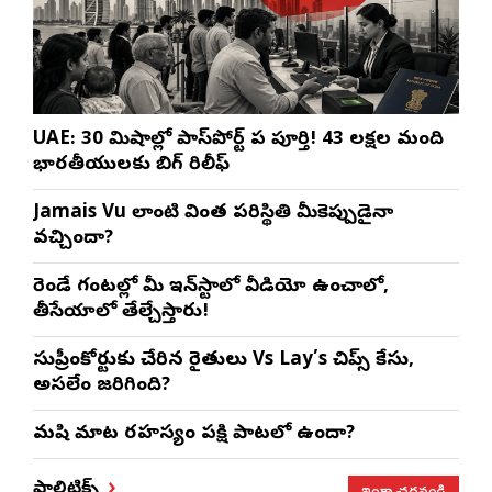
UAE: 30 నిమిషాల్లో పాస్‌పోర్ట్ పని పూర్తి! 43 లక్షల మంది
భారతీయులకు బిగ్ రిలీఫ్
Jamais Vu లాంటి వింత పరిస్థితి మీకెప్పుడైనా
వచ్చిందా?
రెండే గంటల్లో మీ ఇన్‌స్టాలో వీడియో ఉంచాలో,
తీసేయాలో తేల్చేస్తారు!
సుప్రీంకోర్టుకు చేరిన రైతులు Vs Lay’s చిప్స్‌ కేసు,
అసలేం జరిగింది?
మనిషి మాట రహస్యం పక్షి పాటలో ఉందా?
ఇంకా చదవండి
పాలిటిక్స్