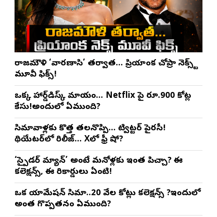
రాజమౌళి ‘వారణాసి’ తర్వాత… ప్రియాంక చోప్రా నెక్స్ట్
మూవీ ఫిక్స్!
ఒక్క హార్డ్‌డిస్క్ మాయం… Netflix పై రూ.900 కోట్ల
కేసు!అందులో ఏముంది?
సినిమావాళ్లకు కొత్త తలనొప్పి… ట్విట్టర్ పైరసీ!
థియేటర్‌లో రిలీజ్… Xలో ఫ్రీ షో?
‘స్పైడర్ మ్యాన్’ అంటే మనోళ్లకు ఇంత పిచ్చా? ఈ
కలెక్షన్స్, ఈ రికార్డులు ఏంటి!
ఒక యానిమేషన్ సినిమా..20 వేల కోట్లు కలెక్షన్స్ ?ఇందులో
అంత గొప్పతనం ఏముంది?