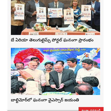
బే ఏరియా తెలుగుటైమ్స్ పోర్టల్ ఘనంగా ప్రారంభం
బాల్టిమోర్‌లో ఘనంగా వైఎస్సార్‌ జయంతి
ఇంకా చదవండి