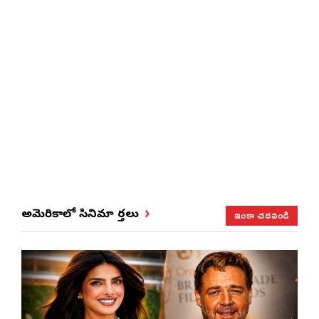
ఇంకా చదవండి
అమెరికాలో సినిమా వార్తలు