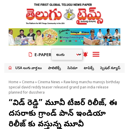
E-PAPER
USA తెలుగు వార్తలు
పాలిటిక్స్
సినిమా
టాపిక్స్
స్పెషల్ న్యూస్
Home
»
Cinema
»
Cinema News
» Raw king manchu manojs birthday
special david reddy teaser released grand pan india release
planned for dusshera
“డేవిడ్ రెడ్డి” మూవీ టీజర్ రిలీజ్, ఈ
దసరాకు గ్రాండ్ పాన్ ఇండియా
రిలీజ్ కు వస్తున్న మూవీ