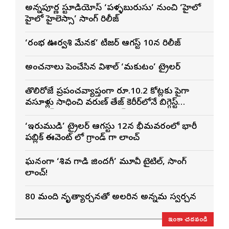
అన్నపూర్ణ స్టూడియోస్ ‘పళ్ళబురుసు’ నుంచి ‘హైలో
హైలో హైలెస్సా’ సాంగ్ రిలీజ్
‘రంభ ఊర్వశి మేనక’ టీజర్ ఆగస్ట్ 10న రిలీజ్
అంచనాలు పెంచేసిన విశాల్ ‘మకుటం’ ట్రైలర్
తొలిరోజే ప్రపంచవ్యాప్తంగా రూ.10.2 కోట్లకు పైగా
వసూళ్లు సాధించి వరుణ్ తేజ్ కెరీర్‌లోనే బిగ్గెస్ట్
ఓపెనింగ్‌గా నిలిచిన ‘కొరియన్ కనకరాజు’
‘ఇరుముడి’ ట్రైలర్ ఆగస్టు 12న భీమవరంలో భారీ
పబ్లిక్ ఈవెంట్ లో గ్రాండ్ గా లాంచ్
ఘనంగా ‘శివ గాడి జింద‌గీ’ మూవీ టైటిల్, సాంగ్
లాంచ్!
80 మంది నృత్యార్చనతో అలరారిన అన్నమ స్వరార్చన
ఇంకా చదవండి