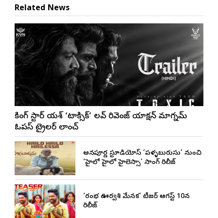
Related News
రాకింగ్ స్టార్ యశ్ ‘టాక్సిక్’ లవ్ రివెంజ్ యాక్షన్ మాగ్నమ్
ఓపస్‌ ట్రైలర్ లాంచ్
అన్నపూర్ణ స్టూడియోస్ ‘పళ్ళబురుసు’ నుంచి
‘హైలో హైలో హైలెస్సా’ సాంగ్ రిలీజ్
‘రంభ ఊర్వశి మేనక’ టీజర్ ఆగస్ట్ 10న
రిలీజ్