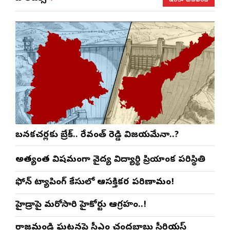
బనకచర్లకు బ్రేక్.. రేవంత్ రెడ్డి విజయమేనా..?
అత్యంత విషమంగా వైద్య విద్యార్థిని ప్రియాంక పరిస్థితి
ఫోన్ ట్యాపింగ్ కేసులో ఆసక్తికర పరిణామం!
హైడ్రాపై మరోసారి హైకోర్టు ఆగ్రహం..!
రాజమండ్రి ఘటనపై సీఎం చంద్రబాబు సీరియస్