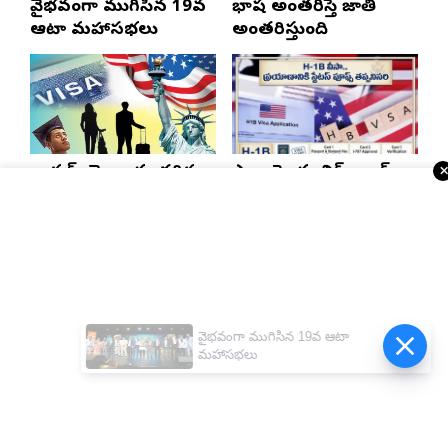
వైభవంగా ముగిసిన 19వ
భాష అంతరిస్తే జాతి
ఆటా మహాసభలు
అంతరిస్తుంది
భారత్, చైనాలకు తగ్గిన
ఎన్నారైలకు బిగ్ అలర్ట్..
ఎఫ్-1 వీసాలు.. సీఐఎస్
H-1B వీసాదారులకు
నివేదిక..!
ప్రయాణ సమయంలో
స్టేటస్ ప్రూఫ్స్ తప్పనిసరి..!
Telugu Times E-Paper
వైభవంగా ముగిసిన 19వ ఆటా
మహాసభలు