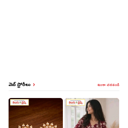
ఇంకా చదవండి
వెబ్ స్టోరీలు
జీర్
ఇబ్బం
అయిత