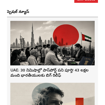
స్పెషల్ న్యూస్
UAE: 30 నిమిషాల్లో పాస్‌పోర్ట్ పని పూర్తి! 43 లక్షల
మంది భారతీయులకు బిగ్ రిలీఫ్