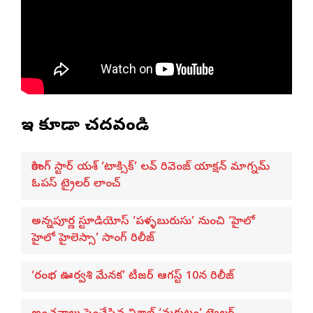
ఇవి కూడా చదవండి
రాకింగ్ స్టార్ యశ్ ‘టాక్సిక్’ లవ్ రివెంజ్ యాక్షన్ మాగ్నమ్
ఓపస్‌ ట్రైలర్ లాంచ్
అన్నపూర్ణ స్టూడియోస్ ‘పళ్ళబురుసు’ నుంచి ‘హైలో
హైలో హైలెస్సా’ సాంగ్ రిలీజ్
‘రంభ ఊర్వశి మేనక’ టీజర్ ఆగస్ట్ 10న రిలీజ్