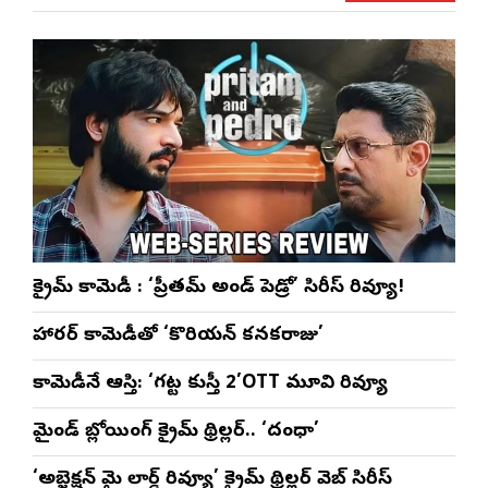
క్రైమ్ కామెడీ : ‘ప్రీతమ్ అండ్ పెడ్రో’ సిరీస్ రివ్యూ!
హారర్ కామెడీతో ‘కొరియన్ కనకరాజు’
కామెడీనే ఆస్తి: ‘గట్ట కుస్తీ 2’OTT మూవి రివ్యూ
మైండ్ బ్లోయింగ్ క్రైమ్ థ్రిల్లర్.. ‘దంధా’
‘అబ్జెక్ష‌న్ మై లార్డ్ రివ్యూ’ క్రైమ్ థ్రిల్ల‌ర్ వెబ్ సిరీస్