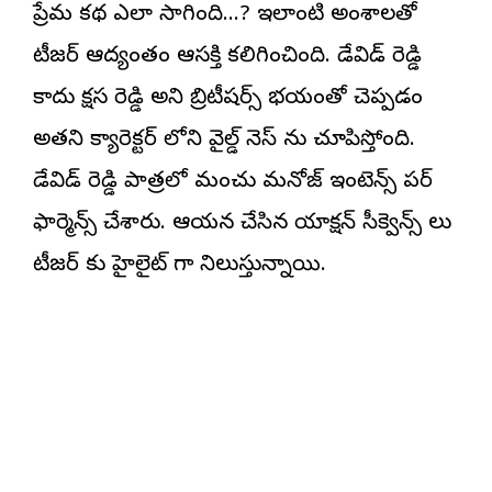
ప్రేమ కథ ఎలా సాగింది…? ఇలాంటి అంశాలతో
టీజర్ ఆద్యంతం ఆసక్తి కలిగించింది. డేవిడ్ రెడ్డి
కాదు రాక్షస రెడ్డి అని బ్రిటీషర్స్ భయంతో చెప్పడం
అతని క్యారెక్టర్ లోని వైల్డ్ నెస్ ను చూపిస్తోంది.
డేవిడ్ రెడ్డి పాత్రలో మంచు మనోజ్ ఇంటెన్స్ పర్
ఫార్మెన్స్ చేశారు. ఆయన చేసిన యాక్షన్ సీక్వెన్స్ లు
టీజర్ కు హైలైట్ గా నిలుస్తున్నాయి.