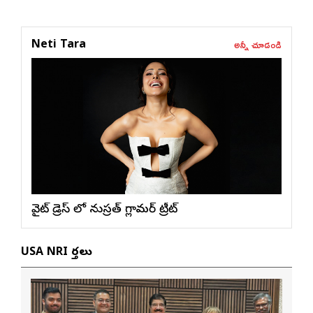
అన్నీ చూడండి
Neti Tara
వైట్ డ్రెస్ లో నుస్ర‌త్ గ్లామ‌ర్ ట్రీట్
USA NRI వార్తలు