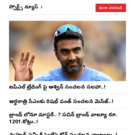
ఇంకా చదవండి
స్పోర్ట్స్ న్యూస్
ఐపీఎల్ ట్రేడింగ్ పై అశ్విన్ సంచలన సలహా..!
అర్థరాత్రి సీఎంకు రిషభ్ పంత్ సంచలన మెసేజ్..!
బ్రాండ్ లోనూ మాస్టరే.. ? సచిన్ బ్రాండ్ వాల్యూ రూ.
1201.కోట్లు..!