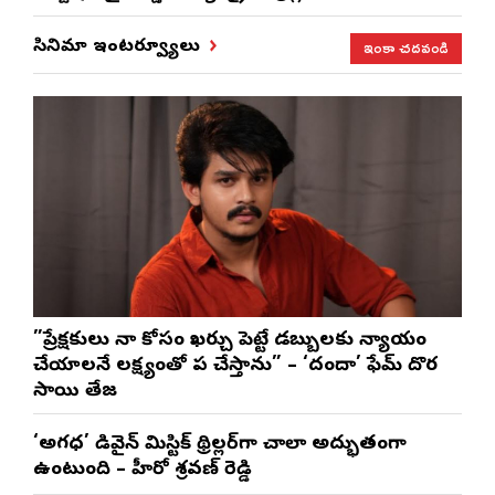
ఇంకా చదవండి
సినిమా ఇంటర్వ్యూలు
”ప్రేక్షకులు నా కోసం ఖర్చు పెట్టే డబ్బులకు న్యాయం
చేయాలనే లక్ష్యంతో పని చేస్తాను” – ‘దందా’ ఫేమ్ దొర
సాయి తేజ
‘అగధ’ డివైన్ మిస్టిక్ థ్రిల్లర్‌గా చాలా అద్భుతంగా
ఉంటుంది – హీరో శ్రవణ్ రెడ్డి