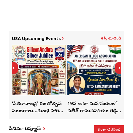
అన్నీ చూడండి
USA Upcoming Events
‘సిలికానాంధ్ర’ రజతోత్సవ
19వ ఆటా మహాసభలలో
19వ ఆట
సంబరాలు…కుంభ హారతి
సతీశ్ రామసహాయం రెడ్డి
మహిళల 
ా’
ప్రత్యేకం
ప్రత్యేక లైవ్ షో
‘ఉమెన్స
ఇంకా చదవండి
సినిమా రివ్యూస్