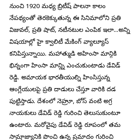
నుంచి 1920 మధ్య బ్రిటీష్ పాలనా కాలం
నేపథ్యంతో తెరకెక్కుతున్న ఈ సినిమాలోని ప్రతి
విజువల్, ప్రతి షాట్, నటీనటుల ఎంపిక ఇలా…అన్ని
విషయాల్లో హై క్వాలిటీ మేకింగ్ వ్యాల్యూస్
కనిపిస్తున్నాయి. మహాత్ముడి అహింసా మార్గానికి
భిన్నంగా హింసా మార్గాన్ని ఎంచుకుంటాడు డేవిడ్
రెడ్డి. అమాయక భారతీయుల్ని హింసిస్తున్న
ఆంగ్లేయులపై ప్రతి దాడులు చేస్తూ వారికి దడ
పుట్టిస్తాడు. దేశంలో నెహ్రూ, బోస్ వంటి అగ్ర
నాయకులు డేవిడ్ రెడ్డి గురించి తెలుసుకుంటూ
ఉంటారు. మరోవైపు డేవిడ్ రెడ్డి రూపంలో తమ
సామ్రాజ్యానికి పొంచి ఉన్న ప్రమాదం గురించి