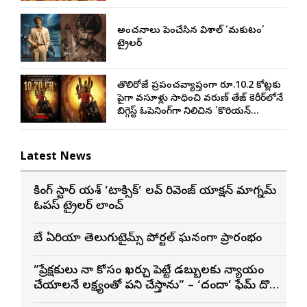
అంచనాలు పెంచేసిన విశాల్ ‘మకుటం’
ట్రైలర్
తొలిరోజే ప్రపంచవ్యాప్తంగా రూ.10.2 కోట్లకు
పైగా వసూళ్లు సాధించి వరుణ్ తేజ్ కెరీర్‌లోనే
బిగ్గెస్ట్ ఓపెనింగ్‌గా నిలిచిన ‘కొరియన్
కనకరాజు’
Latest News
రాకింగ్ స్టార్ యశ్ ‘టాక్సిక్’ లవ్ రివెంజ్ యాక్షన్ మాగ్నమ్
ఓపస్‌ ట్రైలర్ లాంచ్
బే ఏరియా తెలుగుటైమ్స్ పోర్టల్ ఘనంగా ప్రారంభం
”ప్రేక్షకులు నా కోసం ఖర్చు పెట్టే డబ్బులకు న్యాయం
చేయాలనే లక్ష్యంతో పని చేస్తాను” – ‘దందా’ ఫేమ్ దొర
సాయి తేజ