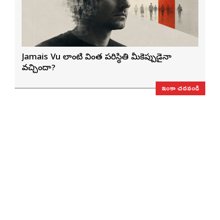
Jamais Vu లాంటి వింత పరిస్థితి మీకెప్పుడైనా
వచ్చిందా?
ఇంకా చదవండి