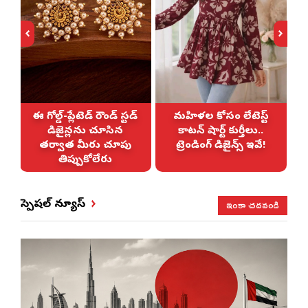
ఈ గోల్డ్-ప్లేటెడ్ రౌండ్ స్టడ్
మహిళల కోసం లేటెస్ట్
డిజైన్లను చూసిన
కాటన్ షార్ట్ కుర్తీలు..
తర్వాత మీరు చూపు
ట్రెండింగ్ డిజైన్స్ ఇవే!
తిప్పుకోలేరు
ఇంకా చదవండి
స్పెషల్ న్యూస్