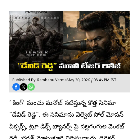
Published By: Rambabu Varma
May 20, 2026 / 08:45 PM IST
‘రా కింగ్’ మంచు మనోజ్ నటిస్తున్న కొత్త సినిమా
“
డేవిడ్ రెడ్డి
“. ఈ సినిమాను వెల్వెట్ సోల్ మోషన్
పిక్చర్స్, ట్రూ రాడిక్స్ బ్యానర్స్ పై నల్లగంగుల వెంకట్