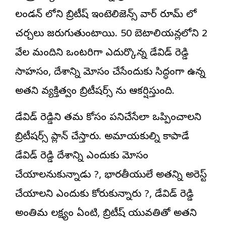
లండన్ లోని బ్రిటీష్ ఇంటెలిజెన్స్ వార్ రూమ్ లో
చర్చలు జరుగుతుంటాయి. 50 బెటాలియన్లలోని 2
వేల మందిని ఒంటరిగా ఎదుర్కొన్న డేవిడ్ రెడ్డి
సాహసం, దేశాన్ని మోసం చేసేందుకు సిద్ధంగా ఉన్న
అతని వ్యక్తిత్వం బ్రిటీషర్స్ ను ఆకర్షిస్తుంది.
డేవిడ్ రెడ్డిని తమ కోసం పనిచేసేలా ఒప్పించాలని
బ్రిటీషర్స్ ప్లాన్ చేస్తారు. అమాయకుల్ని కాపాడే
డేవిడ్ రెడ్డి దేశాన్ని ఎందుకు మోసం
చేయాలనుకున్నాడు ?, భారతీయులే అతన్ని అరెస్ట్
చేయాలని ఎందుకు కోరుకున్నారు ?, డేవిడ్ రెడ్డి
అంతిమ లక్ష్యం ఏంటి, బ్రిటీష్ యువతితో అతని