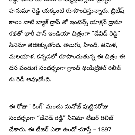
రెడ్డి, భరత్ మోటుకూరి నిర్మిస్తున్నారు. డైరెక్టర్
హనుమా రెడ్డి యక్కంటి రూపొందిస్తున్నారు. బ్రిటీష్
కాలం నాటి బ్యాక్ డ్రాప్ తో ఇంటెన్స్ యాక్షన్ డ్రామా
కథతో భారీ పాన్ ఇండియా చిత్రంగా “డేవిడ్ రెడ్డి”
సినిమా తెరకెక్కుతోంది. తెలుగు, హిందీ, తమిళ,
మలయాళ, కన్నడలో రూపొందుతున్న ఈ చిత్రం ఈ
దసరా పండుగ సందర్భంగా గ్రాండ్ థియేట్రికల్ రిలీజ్
కు రెడీ అవుతోంది.
ఈ రోజు ‘రా కింగ్’ మంచు మనోజ్ పుట్టినరోజు
సందర్భంగా “డేవిడ్ రెడ్డి” సినిమా టీజర్ రిలీజ్
చేశారు. ఈ టీజర్ ఎలా ఉందో చూస్తే – 1897