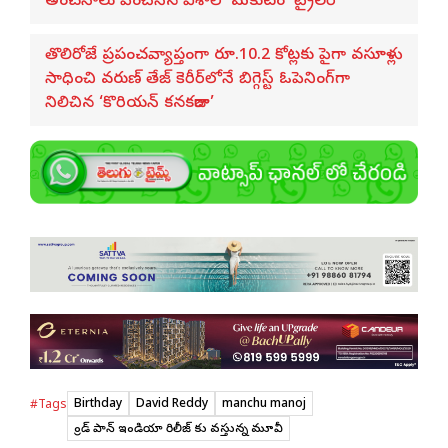
అంచనాలు పెంచేసిన విశాల్ ‘మకుటం’ ట్రైలర్
తొలిరోజే ప్రపంచవ్యాప్తంగా రూ.10.2 కోట్లకు పైగా వసూళ్లు
సాధించి వరుణ్ తేజ్ కెరీర్‌లోనే బిగ్గెస్ట్ ఓపెనింగ్‌గా
నిలిచిన ‘కొరియన్ కనకరాజు’
Birthday
David Reddy
manchu manoj
#Tags
గ్రాండ్ పాన్ ఇండియా రిలీజ్ కు వస్తున్న మూవీ