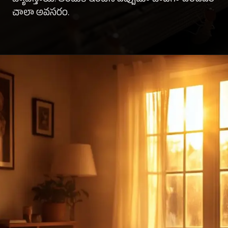
చాలా అవసరం.