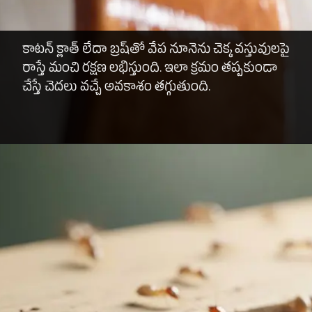
కాటన్ క్లాత్ లేదా బ్రష్‌తో వేప నూనెను చెక్క వస్తువులపై
రాస్తే మంచి రక్షణ లభిస్తుంది. ఇలా క్రమం తప్పకుండా