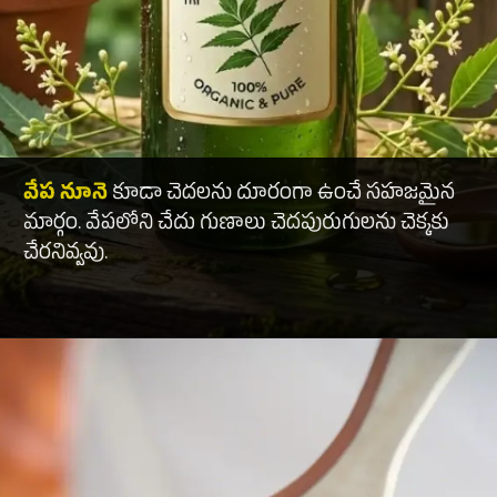
వేప నూనె
కూడా చెదలను దూరంగా ఉంచే సహజమైన
మార్గం. వేపలోని చేదు గుణాలు చెదపురుగులను చెక్కకు
చేరనివ్వవు.