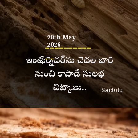
20th May
__________
2026
__
ఇంటి ఫర్నిచర్‌ను చెదల బారి
నుంచి కాపాడే సులభ
చిట్కాలు..
- Saidulu