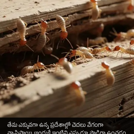
తేమ ఎక్కువగా ఉన్న ప్రదేశాల్లో చెదలు వేగంగా
వ్యాపిస్తాయి. అందుకే ఇంటిని ఎప్పుడూ పొడిగా ఉంచడం