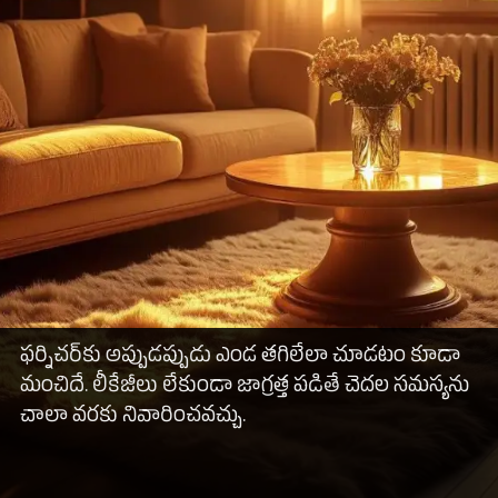
ఫర్నిచర్‌కు అప్పుడప్పుడు ఎండ తగిలేలా చూడటం కూడా
మంచిదే. లీకేజీలు లేకుండా జాగ్రత్త పడితే చెదల సమస్యను
చాలా వరకు నివారించవచ్చు.