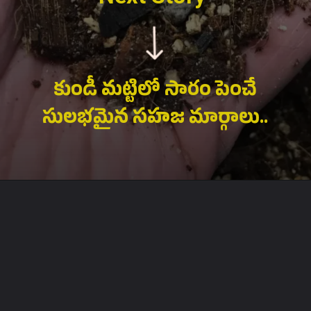
కుండీ మట్టిలో సారం పెంచే
సులభమైన సహజ మార్గాలు..