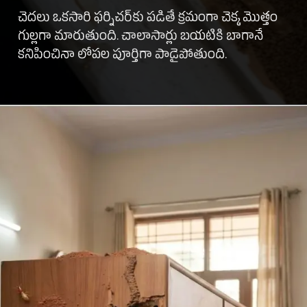
చెదలు ఒకసారి ఫర్నిచర్‌కు పడితే క్రమంగా చెక్క మొత్తం
గుల్లగా మారుతుంది. చాలాసార్లు బయటికి బాగానే
కనిపించినా లోపల పూర్తిగా పాడైపోతుంది.