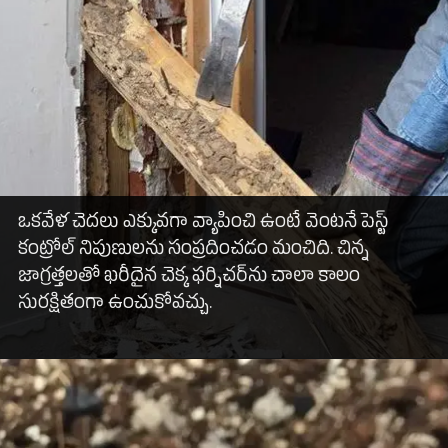
ఒకవేళ చెదలు ఎక్కువగా వ్యాపించి ఉంటే వెంటనే పెస్ట్
కంట్రోల్ నిపుణులను సంప్రదించడం మంచిది. చిన్న
జాగ్రత్తలతో ఖరీదైన చెక్క ఫర్నిచర్‌ను చాలా కాలం
సురక్షితంగా ఉంచుకోవచ్చు.