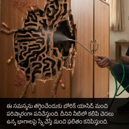
ఈ సమస్యను తగ్గించేందుకు బోరిక్ యాసిడ్ మంచి
పరిష్కారంగా పనిచేస్తుంది. దీనిని నీటిలో కలిపి చెదలు
ఉన్న భాగాలపై స్ప్రే చేస్తే మంచి ఫలితం కనిపిస్తుంది.