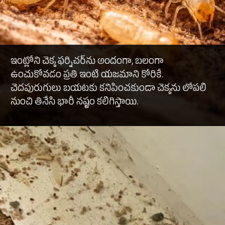
ఇంట్లోని చెక్క ఫర్నిచర్‌ను అందంగా, బలంగా
ఉంచుకోవడం ప్రతి ఇంటి యజమాని కోరికే.
చెదపురుగులు బయటకు కనిపించకుండా చెక్కను లోపలి
నుంచి తినేసి భారీ నష్టం కలిగిస్తాయి.