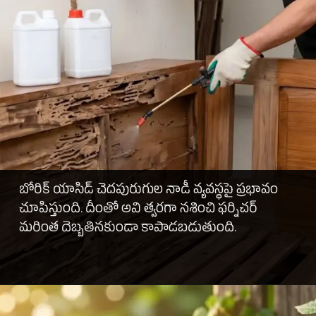
బోరిక్ యాసిడ్ చెదపురుగుల నాడీ వ్యవస్థపై ప్రభావం
చూపిస్తుంది. దీంతో అవి త్వరగా నశించి ఫర్నిచర్
మరింత దెబ్బతినకుండా కాపాడబడుతుంది.