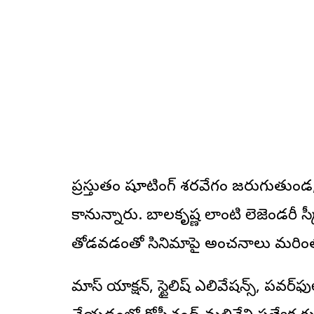
ప్రస్తుతం షూటింగ్ శరవేగంగా జరుగుతుండగ
కానున్నారు. బాలకృష్ణ లాంటి లెజెండరీ స్క్రీ
తోడవడంతో సినిమాపై అంచనాలు మరింత ప
మాస్ యాక్షన్, స్టైలిష్ ఎలివేషన్స్, పవర్‌ఫ