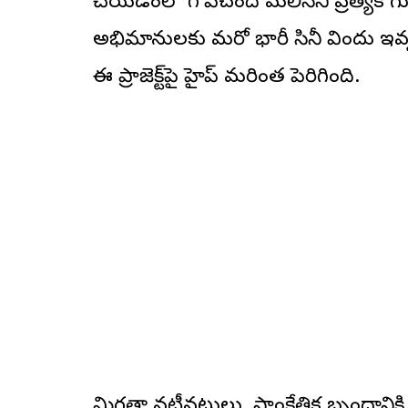
చేయడంలో గోపీచంద్ మలినేని ప్రత్యేక గ
అభిమానులకు మరో భారీ సినీ విందు ఇవ్వడ
ఈ ప్రాజెక్ట్‌పై హైప్ మరింత పెరిగింది.
మిగతా నటీనటులు, సాంకేతిక బృందానికి