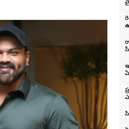
హ
ర
ఉ
ర
స
ఇ
ఏ
ప
ఎ
స