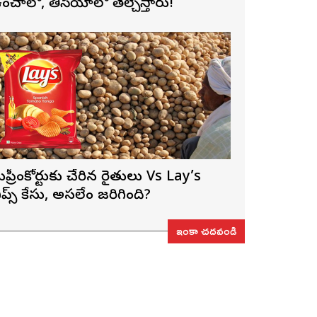
ంచాలో, తీసేయాలో తేల్చేస్తారు!
ుప్రీంకోర్టుకు చేరిన రైతులు Vs Lay’s
ిప్స్‌ కేసు, అసలేం జరిగింది?
ఇంకా చదవండి