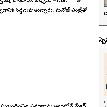
ుర్తింపు పొందారు. ఇప్పుడు #NBK111తో
ానికి సిద్ధమవుతున్నారు. మనోజ్ ఎంట్రీతో
భ
స్ప
ర
 సంబంధించిన వివరాలను త్వరలోనే మేకర్స్