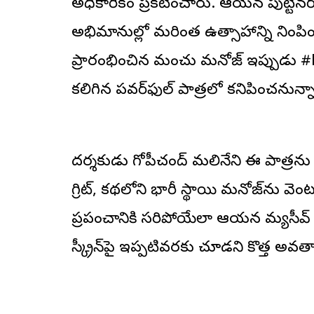
అధికారికంగా ప్రకటించారు. ఆయన పుట్టినర
అభిమానుల్లో మరింత ఉత్సాహాన్ని నింపింది
ప్రారంభించిన మంచు మనోజ్ ఇప్పుడు #NBK
కలిగిన పవర్‌ఫుల్ పాత్రలో కనిపించనున్న
దర్శకుడు గోపీచంద్ మలినేని ఈ పాత్రను ఎంత
గ్రిట్, కథలోని భారీ స్థాయి మనోజ్‌ను వె
ప్రపంచానికి సరిపోయేలా ఆయన మ్యసీవ్ ఫిజి
స్క్రీన్‌పై ఇప్పటివరకు చూడని కొత్త అవత