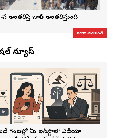
ాష అంతరిస్తే జాతి అంతరిస్తుంది
ఇంకా చదవండి
ెషల్ న్యూస్
ెండే గంటల్లో మీ ఇన్‌స్టాలో వీడియో