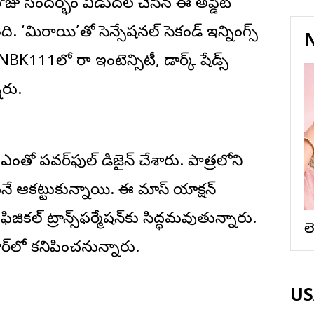
ోజు సందర్భంగా విడుదల చేసిన ఈ అప్డేట్
. ‘మిరాయి’తో సెన్సేషనల్ సెకండ్ ఇన్నింగ్స్
N
111లో రా ఇంటెన్సిటీ, డార్క్ షేడ్స్
ారు.
ో పవర్‌ఫుల్‌గా డిజైన్ చేశారు. పాత్రలోని
ంటనే ఆకట్టుకున్నాయి. ఈ మాస్ యాక్షన్
కల్ ట్రాన్స్‌ఫర్మేషన్‌కు సిద్ధమవుతున్నారు.
ల
ార్‌లో కనిపించనున్నారు.
USA