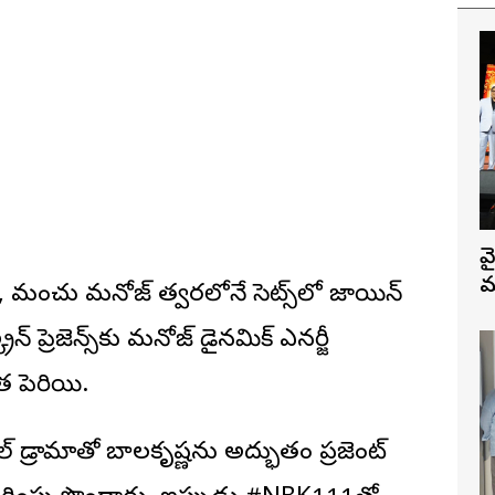
వ
మ
ా, మంచు మనోజ్ త్వరలోనే సెట్స్‌లో జాయిన్
న్ ప్రెజెన్స్‌కు మనోజ్ డైనమిక్ ఎనర్జీ
ెరిగాయి.
ుల్ డ్రామాతో బాలకృష్ణను అద్భుతంగా ప్రజెంట్