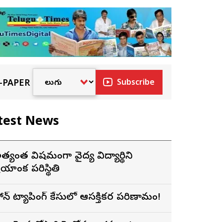
-PAPER
Subscribe
test News
త్యంత విషమంగా వైద్య విద్యార్థిని
ప్రియాంక పరిస్థితి
ోన్ ట్యాపింగ్ కేసులో ఆసక్తికర పరిణామం!