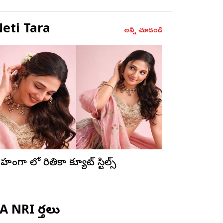
eti Tara
అన్నీ చూడండి
ెహంగా లో రితికా క్యూట్ స్టిల్స్
 NRI వార్తలు