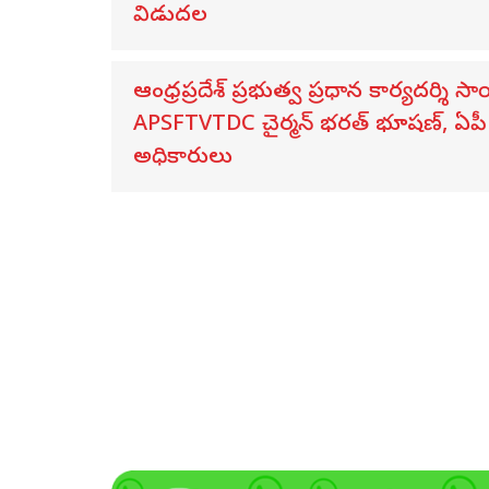
విడుదల
ఆంధ్రప్రదేశ్ ప్రభుత్వ ప్రధాన కార్యదర్శి 
APSFTVTDC చైర్మన్ భరత్ భూషణ్, ఏపీ ఎ
అధికారులు