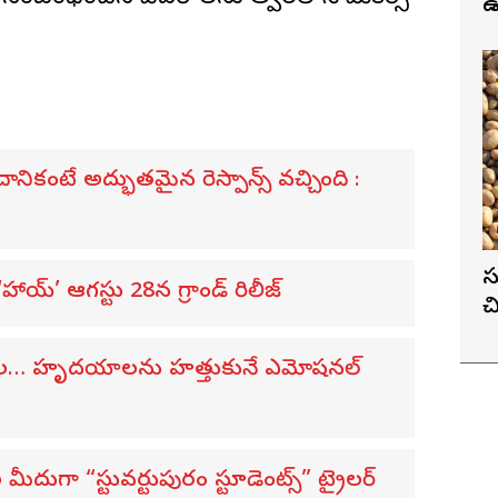
ఉ
ికంటే అద్భుతమైన రెస్పాన్స్ వచ్చింది :
స
య్’ ఆగస్టు 28న గ్రాండ్ రిలీజ్
చ
విడుదల… హృదయాలను హత్తుకునే ఎమోషనల్
ుగా “స్టువర్టుపురం స్టూడెంట్స్” ట్రైలర్