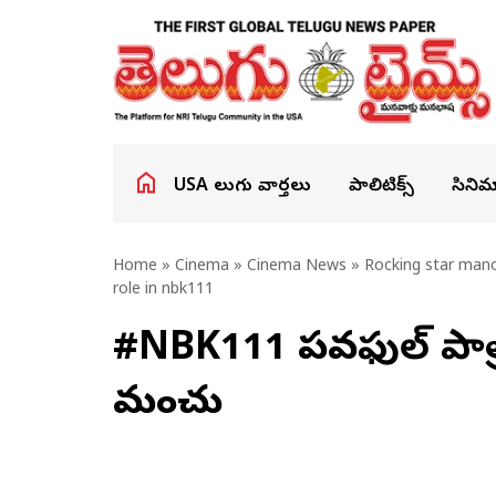
USA తెలుగు వార్తలు
పాలిటిక్స్
సినిమ
Home
»
Cinema
»
Cinema News
» Rocking star mano
role in nbk111
#NBK111 పవర్‌ఫుల్ పాత్ర
మంచు