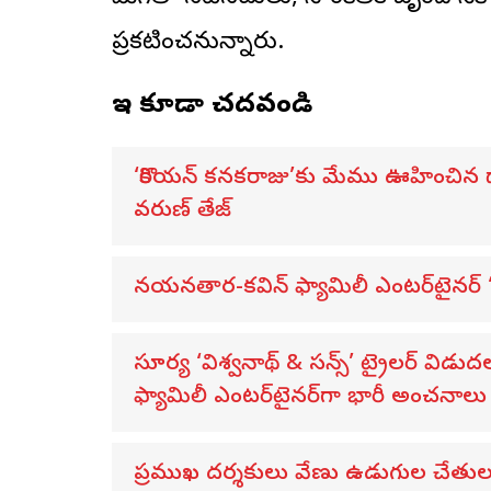
ప్రకటించనున్నారు.
ఇవి కూడా చదవండి
‘కొరియన్ కనకరాజు’కు మేము ఊహించిన దాన
వరుణ్ తేజ్
నయనతార-కవిన్ ఫ్యామిలీ ఎంటర్‌టైనర్ ‘హా
సూర్య ‘విశ్వనాథ్ & సన్స్’ ట్రైలర్ 
ఫ్యామిలీ ఎంటర్‌టైనర్‌గా భారీ అంచనాలు
ప్రముఖ దర్శకులు వేణు ఉడుగుల చేతుల మీద