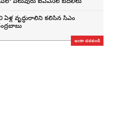
పీలో పలువురు ఐఏఎస్‌ల బదిలీలు
0 ఏళ్ల వృద్ధురాలిని కలిసిన సీఎం
ంద్రబాబు
ఇంకా చదవండి