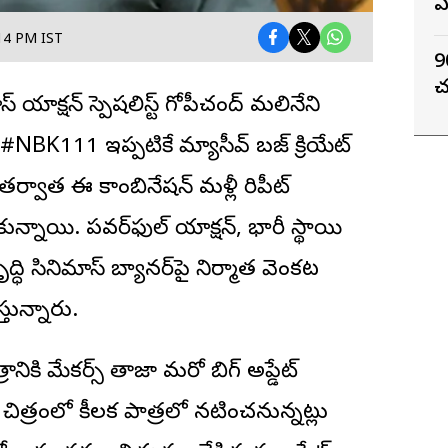
ఏ
14 PM IST
9
చ
యాక్షన్ స్పెషలిస్ట్
గోపీచంద్
మలినేని
ం #NBK111 ఇప్పటికే మ్యాసీవ్ బజ్ క్రియేట్
్టర్ తర్వాత ఈ కాంబినేషన్ మళ్లీ రిపీట్
్నాయి. పవర్‌ఫుల్ యాక్షన్, భారీ స్థాయి
్ధి సినిమాస్ బ్యానర్‌పై నిర్మాత వెంకట
్తున్నారు.
రానికి మేకర్స్ తాజాగా మరో బిగ్ అప్డేట్
చిత్రంలో కీలక పాత్రలో నటించనున్నట్లు