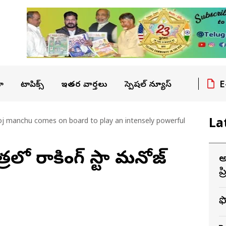
E
ా
టాపిక్స్
ఇతర వార్తలు
స్పెషల్ న్యూస్
La
j manchu comes on board to play an intensely powerful
లో రాకింగ్ స్టార్ మనోజ్
అ
ఫ