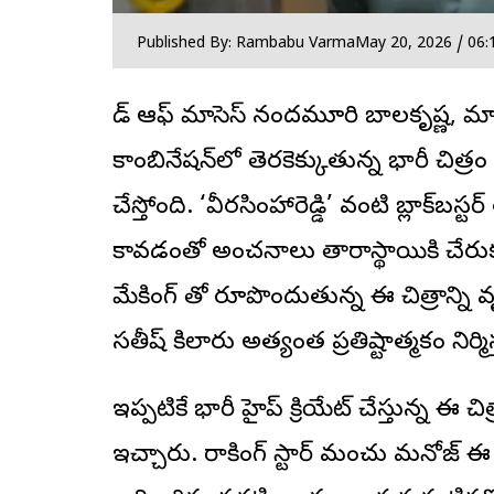
Published By: Rambabu Varma
May 20, 2026 / 06:
గాడ్ ఆఫ్ మాసెస్ నందమూరి బాలకృష్ణ, మాస్ 
కాంబినేషన్‌లో తెరకెక్కుతున్న భారీ చిత్ర
చేస్తోంది. ‘వీరసింహారెడ్డి’ వంటి బ్లాక్‌బస
కావడంతో అంచనాలు తారాస్థాయికి చేరుకున
మేకింగ్ తో రూపొందుతున్న ఈ చిత్రాన్ని వృద
సతీష్ కిలారు అత్యంత ప్రతిష్టాత్మకంగా నిర్మిస
ఇప్పటికే భారీ హైప్ క్రియేట్ చేస్తున్న ఈ చిత్
ఇచ్చారు. రాకింగ్ స్టార్ మంచు మనోజ్ ఈ 