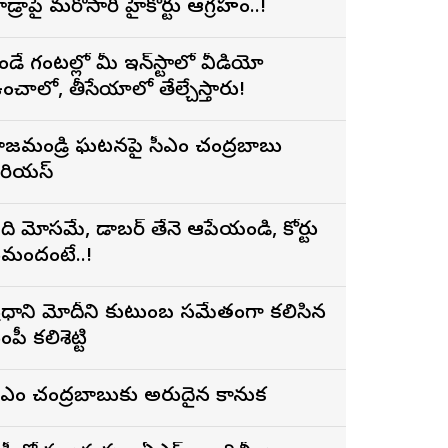
ైడ్రాపై మరోసారి హైకోర్టు ఆగ్రహం..!
ెండే గంటల్లో మీ ఇన్‌స్టాలో వీడియో
ంచాలో, తీసేయాలో తేల్చేస్తారు!
ాజమండ్రి ఘటనపై సీఎం చంద్రబాబు
ీరియస్
ది మోసమే, డాబర్‌ తేనె ఆపేయండి, కోర్టు
మందంటే..!
్రధాని మోదీని కుటుంబ సమేతంగా కలిసిన
ంపీ కలిశెట్టి
ీఎం చంద్రబాబుకు అరుదైన కానుక