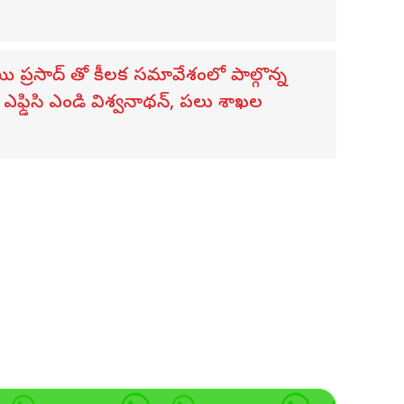
సాయి ప్రసాద్ తో కీలక సమావేశంలో పాల్గొన్న
ఫ్డిసి ఎండి విశ్వనాథన్, పలు శాఖల