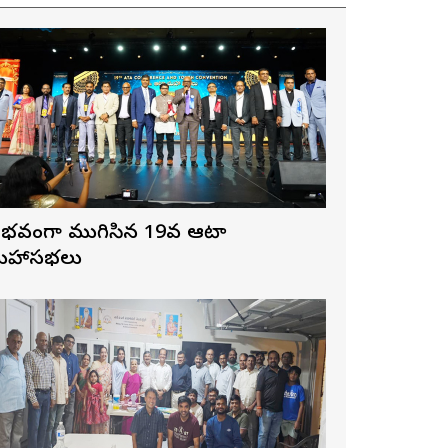
ైభవంగా ముగిసిన 19వ ఆటా
హాసభలు