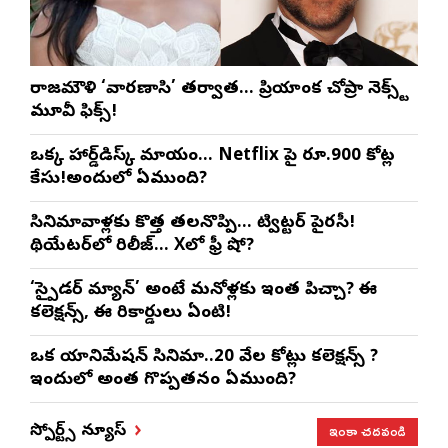
రాజమౌళి ‘వారణాసి’ తర్వాత… ప్రియాంక చోప్రా నెక్స్ట్
మూవీ ఫిక్స్!
ఒక్క హార్డ్‌డిస్క్ మాయం… Netflix పై రూ.900 కోట్ల
కేసు!అందులో ఏముంది?
సినిమావాళ్లకు కొత్త తలనొప్పి… ట్విట్టర్ పైరసీ!
థియేటర్‌లో రిలీజ్… Xలో ఫ్రీ షో?
‘స్పైడర్ మ్యాన్’ అంటే మనోళ్లకు ఇంత పిచ్చా? ఈ
కలెక్షన్స్, ఈ రికార్డులు ఏంటి!
ఒక యానిమేషన్ సినిమా..20 వేల కోట్లు కలెక్షన్స్ ?
ఇందులో అంత గొప్పతనం ఏముంది?
ఇంకా చదవండి
స్పోర్ట్స్ న్యూస్