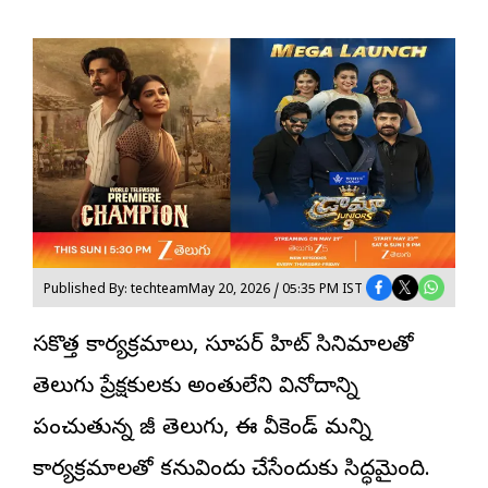
Published By: techteam
May 20, 2026 / 05:35 PM IST
సరికొత్త కార్యక్రమాలు, సూపర్ హిట్ సినిమాలతో
తెలుగు ప్రేక్షకులకు అంతులేని వినోదాన్ని
పంచుతున్న జీ తెలుగు, ఈ వీకెండ్‌ మరిన్ని
కార్యక్రమాలతో కనువిందు చేసేందుకు సిద్ధమైంది.