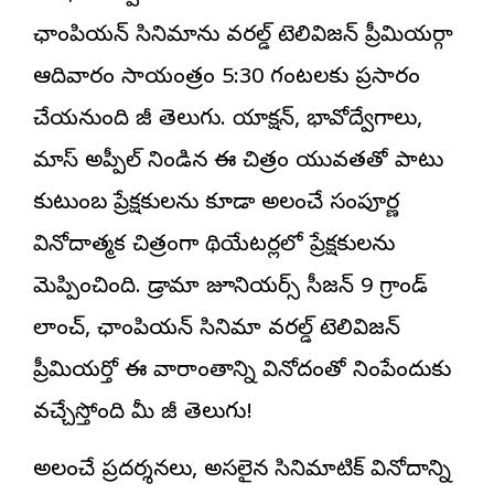
ఛాంపియన్ సినిమాను వరల్డ్ టెలివిజన్ ప్రీమియర్గా
ఆదివారం సాయంత్రం 5:30 గంటలకు ప్రసారం
చేయనుంది జీ తెలుగు. యాక్షన్, భావోద్వేగాలు,
మాస్ అప్పీల్ నిండిన ఈ చిత్రం యువతతో పాటు
కుటుంబ ప్రేక్షకులను కూడా అలరించే సంపూర్ణ
వినోదాత్మక చిత్రంగా థియేటర్లలో ప్రేక్షకులను
మెప్పించింది. డ్రామా జూనియర్స్ సీజన్ 9 గ్రాండ్
లాంచ్, ఛాంపియన్ సినిమా వరల్డ్ టెలివిజన్
ప్రీమియర్తో ఈ వారాంతాన్ని వినోదంతో నింపేందుకు
వచ్చేస్తోంది మీ జీ తెలుగు!
అలరించే ప్రదర్శనలు, అసలైన సినిమాటిక్ వినోదాన్ని