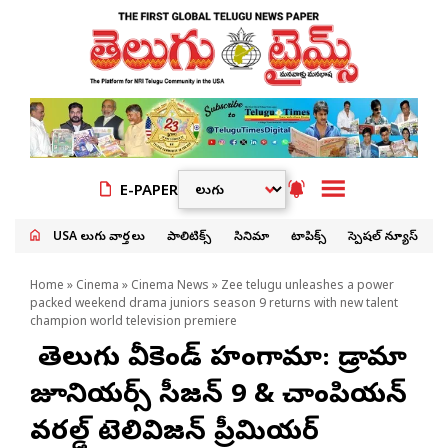
E-PAPER
USA తెలుగు వార్తలు
పాలిటిక్స్
సినిమా
టాపిక్స్
స్పెషల్ న్యూస్
Home
»
Cinema
»
Cinema News
» Zee telugu unleashes a power
packed weekend drama juniors season 9 returns with new talent
champion world television premiere
జీ తెలుగు వీకెండ్‌ హంగామా: డ్రామా
జూనియర్స్ సీజన్ 9 & చాంపియన్
వరల్డ్ టెలివిజన్ ప్రీమియర్