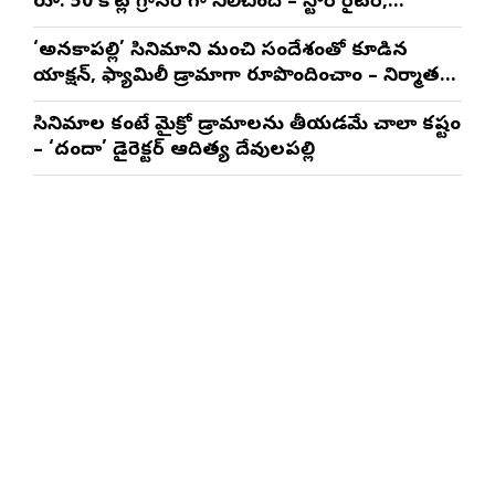
రూ. 50 కోట్ల గ్రాసర్ గా నిలిచింది – స్టోరీ రైటర్,
ప్రొడ్యూసర్ సాయి రాజేష్
‘అనకాపల్లి’ సినిమాని మంచి సందేశంతో కూడిన
యాక్షన్, ఫ్యామిలీ డ్రామాగా రూపొందించాం – నిర్మాతలు
త్రినాథరావు నక్కిన, కాండ్రేగుల నాయుడు
సినిమాల కంటే మైక్రో డ్రామాలను తీయడమే చాలా కష్టం
– ‘దందా’ డైరెక్ట‌ర్ ఆదిత్య దేవులపల్లి