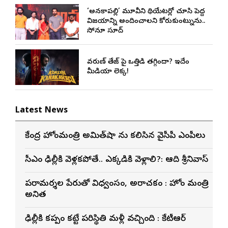
‘అనకాపల్లి’ మూవీని థియేటర్లో చూసి పెద్ద
విజయాన్ని అందించాలని కోరుకుంటున్నాను..
సోనూ సూద్
వరుణ్ తేజ్‌ పై ఒత్తిడి తగ్గిందా? ఇదేం
మీడియా లెక్క!
Latest News
కేంద్ర హోంమంత్రి అమిత్‌షా ను కలిసిన వైసీపీ ఎంపీలు
సీఎం ఢిల్లీకి వెళ్లకపోతే.. ఎక్కడికి వెళ్లాలి?: ఆది శ్రీనివాస్
పరామర్శల పేరుతో విధ్వంసం, అరాచకం : హోం మంత్రి
అనిత
ఢిల్లీకి కప్పం కట్టే పరిస్థితి మళ్లీ వచ్చింది : కేటీఆర్