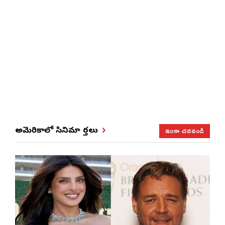
ఇంకా చదవండి
అమెరికాలో సినిమా వార్తలు