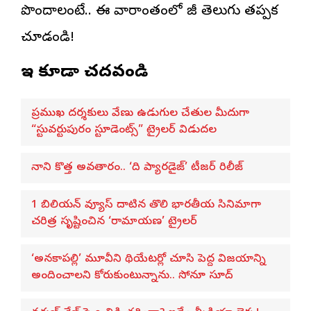
పొందాలంటే.. ఈ వారాంతంలో జీ తెలుగు తప్పక
చూడండి!
ఇవి కూడా చదవండి
ప్రముఖ దర్శకులు వేణు ఉడుగుల చేతుల మీదుగా
“స్టువర్టుపురం స్టూడెంట్స్” ట్రైలర్ విడుదల
నాని కొత్త అవతారం.. ‘ది ప్యారడైజ్’ టీజర్ రిలీజ్
1 బిలియన్ వ్యూస్ దాటిన తొలి భారతీయ సినిమాగా
చరిత్ర సృష్టించిన ‘రామాయణ’ ట్రైలర్
‘అనకాపల్లి’ మూవీని థియేటర్లో చూసి పెద్ద విజయాన్ని
అందించాలని కోరుకుంటున్నాను.. సోనూ సూద్