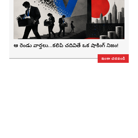
ఆ రెండు వార్తలు…కలిపి చదివితే ఒక షాకింగ్ నిజం!
ఇంకా చదవండి