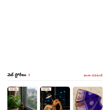
ఇంకా చదవండి
వెబ్ స్టోరీలు