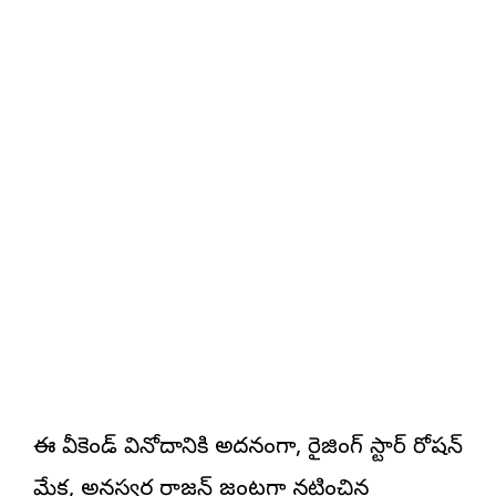
ఈ వీకెండ్ వినోదానికి అదనంగా, రైజింగ్ స్టార్ రోషన్
మేక, అనస్వర రాజన్ జంటగా నటించిన