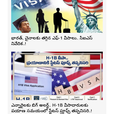
భారత్, చైనాలకు తగ్గిన ఎఫ్-1 వీసాలు.. సీఐఎస్
నివేదిక..!
ఎన్నారైలకు బిగ్ అలర్ట్.. H-1B వీసాదారులకు
ప్రయాణ సమయంలో స్టేటస్ ప్రూఫ్స్ తప్పనిసరి..!