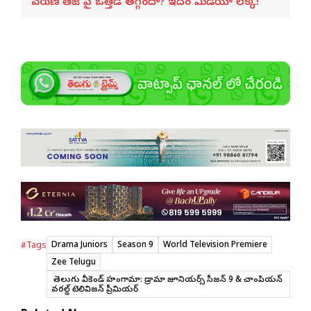
వరుణ్ తేజ్‌ పై ఒత్తిడి తగ్గిందా? ఇదేం మీడియా లెక్క!
Drama Juniors
Season 9
World Television Premiere
#Tags
Zee Telugu
జీ తెలుగు వీకెండ్‌ హంగామా: డ్రామా జూనియర్స్ సీజన్ 9 & చాంపియన్
వరల్డ్ టెలివిజన్ ప్రీమియర్