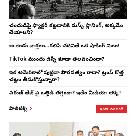
చంద్రుడిపై ఫ్యాక్టరీ కట్టడానికి మస్క్ ప్లానింగ్, అక్కడేం
చేయాలని?
ఆ రెండు వార్తలు…కలిపి చదివితే ఒక షాకింగ్ నిజం!
TikTok ముందు డిస్నీ కూడా తలవంచిందా?
ఇక అమెరికాలో పుట్టినా పౌరసత్వం రాదా? ట్రంప్ కొత్త
చట్టం తీసుకొస్తున్నారా?
వరుణ్ తేజ్‌ పై ఒత్తిడి తగ్గిందా? ఇదేం మీడియా లెక్క!
ఇంకా చదవండి
పాలిటిక్స్