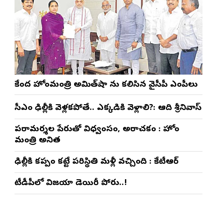
కేంద్ర హోంమంత్రి అమిత్‌షా ను కలిసిన వైసీపీ ఎంపీలు
సీఎం ఢిల్లీకి వెళ్లకపోతే.. ఎక్కడికి వెళ్లాలి?: ఆది శ్రీనివాస్
పరామర్శల పేరుతో విధ్వంసం, అరాచకం : హోం
మంత్రి అనిత
ఢిల్లీకి కప్పం కట్టే పరిస్థితి మళ్లీ వచ్చింది : కేటీఆర్
టీడీపీలో విజయా డెయిరీ పోరు..!