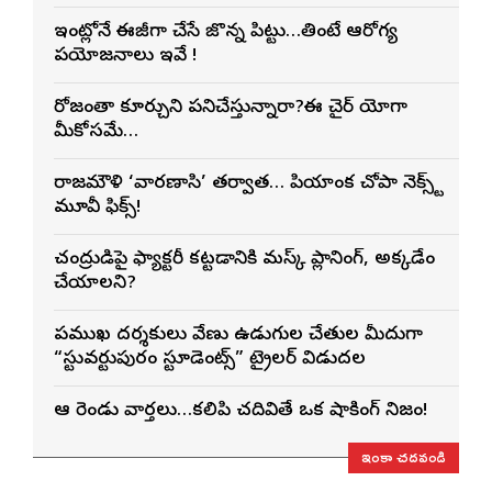
ఇంట్లోనే ఈజీగా చేసే జొన్న పిట్టు…తింటే ఆరోగ్య
ప్రయోజనాలు ఇవే !
రోజంతా కూర్చుని పనిచేస్తున్నారా?ఈ చైర్ యోగా
మీకోసమే…
రాజమౌళి ‘వారణాసి’ తర్వాత… ప్రియాంక చోప్రా నెక్స్ట్
మూవీ ఫిక్స్!
చంద్రుడిపై ఫ్యాక్టరీ కట్టడానికి మస్క్ ప్లానింగ్, అక్కడేం
చేయాలని?
ప్రముఖ దర్శకులు వేణు ఉడుగుల చేతుల మీదుగా
“స్టువర్టుపురం స్టూడెంట్స్” ట్రైలర్ విడుదల
ఆ రెండు వార్తలు…కలిపి చదివితే ఒక షాకింగ్ నిజం!
ఇంకా చదవండి