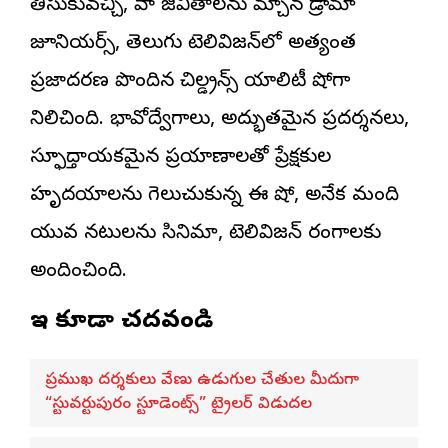
తీసుకువచ్చి, వారి జీవితాలను మార్చిన డ్రామా
జూనియర్స్, తెలుగు టెలివిజన్‌లో అత్యంత
ప్రజాదరణ పొందిన చిల్డ్రన్స్ రియాలిటీ షోగా
నిలిచింది. భావోద్వేగాలు, అద్భుతమైన ప్రదర్శనలు,
స్ఫూర్తిదాయకమైన ప్రయాణాలతో ప్రేక్షకుల
హృదయాలను గెలుచుకున్న ఈ షో, అనేక మంది
యువ నటులను సినిమా, టెలివిజన్ రంగాలకు
అందించింది.
ఇవి కూడా చదవండి
ప్రముఖ దర్శకులు వేణు ఉడుగుల చేతుల మీదుగా
“స్టువర్టుపురం స్టూడెంట్స్” ట్రైలర్ విడుదల