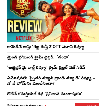
కామెడీనే ఆస్తి: ‘గట్ట కుస్తీ 2’OTT మూవి రివ్యూ
మైండ్ బ్లోయింగ్ క్రైమ్ థ్రిల్లర్.. ‘దంధా’
‘అబ్జెక్ష‌న్ మై లార్డ్ రివ్యూ’ క్రైమ్ థ్రిల్ల‌ర్ వెబ్ సిరీస్
ఎమోష‌న‌ల్‌: ‘స్పైడర్ మ్యాన్ బ్రాండ్ న్యూ డే’ రివ్యూ –
నో వే హోమ్‌ను మించేసిందా?
రొటీన్‌ కమర్షియల్‌ కథ ‘శ్రీనివాస మంగాపురం’