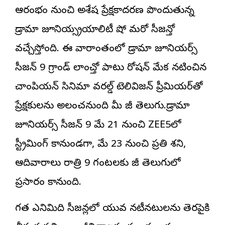
ఆరంభం నుంచి అశేష ప్రేక్షకాదరణ పొందుతున్న
డ్రామా జూనియర్స్రియాలిటీ షో మరో సీజన్తో
వచ్చేస్తోంది. ఈ వారాంతంలో
డ్రామా జూనియర్స్
సీజన్ 9 గ్రాండ్ లాంచ్తో పాటు రోషన్ మేక నటించిన
చాంపియన్ సినిమా వరల్డ్ టెలివిజన్ ప్రీమియర్‌తో
ప్రేక్షకులను అలరించనుంది మీ జీ తెలుగు.డ్రామా
జూనియర్స్ సీజన్ 9 మే 21 నుంచి ZEE5లో
స్ట్రీమింగ్ కానుండగా, మే 23 నుంచి ప్రతి శని,
ఆదివారాలు రాత్రి 9 గంటలకు జీ తెలుగులో
ప్రసారం కానుంది.
గత ఎనిమిది సీజన్లలో యువ నటీనటులను తెరపైకి