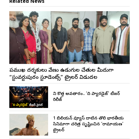
Related News
ప్రముఖ దర్శకులు వేణు ఉడుగుల చేతుల మీదుగా
“స్టువర్టుపురం స్టూడెంట్స్” ట్రైలర్ విడుదల
నాని కొత్త అవతారం.. ‘ది ప్యారడైజ్’ టీజర్
రిలీజ్
1 బిలియన్ వ్యూస్ దాటిన తొలి భారతీయ
సినిమాగా చరిత్ర సృష్టించిన ‘రామాయణ’
ట్రైలర్