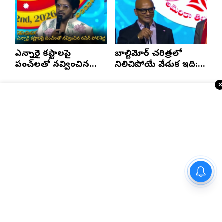
ఘన స్వాగతం
ఎన్నారై కష్టాలపై
బాల్టిమోర్ చరిత్రలో
పంచ్‌లతో నవ్వించిన
నిలిచిపోయే వేడుక ఇది:
నవీన్ పోలిశెట్టి
శ్రీధర్ బానాల
Telugu Times E-Paper
ప్రముఖ దర్శకులు వేణు ఉడుగుల
చేతుల మీదుగా “స్టువర్టుపురం
స్టూడెంట్స్” ట్రైలర్ విడుదల