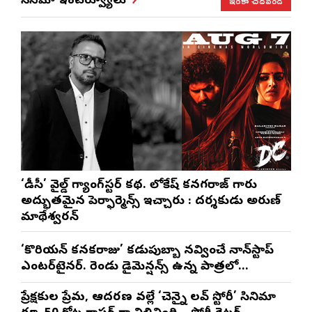
ఇంకా చదవండి
సినిమా ఇంటర్వ్యూలు
‘డీసీ’ వైల్డ్ గ్యాంగ్‌స్టర్ కథ. లోకేష్ కనగరాజ్ గారు
అద్భుతమైన పెర్ఫార్మెన్స్ ఇచ్చారు : దర్శకుడు అరుణ్
మాథేశ్వరన్
‘కొరియన్ కనకరాజు’ కడుపుబ్బా నవ్వించే నాన్‌స్టాప్
ఎంటర్‌టైనర్. రెండు డైమెన్షన్స్ ఉన్న పాత్రలో
నటించడం చాలా సంతృప్తినిచ్చింది : వరుణ్ తేజ్
ప్రేక్షకుల ప్రేమ, ఆదరణ వల్లే ‘చెన్నై లవ్ స్టోరీ’ సినిమా