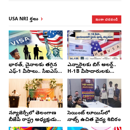
ఇంకా చదవండి
USA NRI వార్తలు
భారత్, చైనాలకు తగ్గిన
ఎన్నారైలకు బిగ్ అలర్ట్..
ఎఫ్-1 వీసాలు.. సీఐఎస్
H-1B వీసాదారులకు
నివేదిక..!
ప్రయాణ సమయంలో
స్టేటస్ ప్రూఫ్స్ తప్పనిసరి..!
న్యూజెర్సీలో తెలంగాణ
సెయింట్ లూయిస్‌లో
బీజేపీ రాష్ట్ర అధ్యక్షుడు
నాట్స్ ఉచిత వైద్య శిబిరం
ఎన్. రాంచందర్‌రావుకు