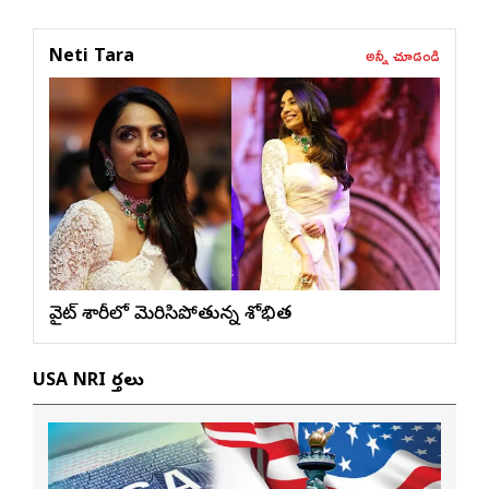
అన్నీ చూడండి
Neti Tara
వైట్ శారీలో మెరిసిపోతున్న శోభిత
USA NRI వార్తలు