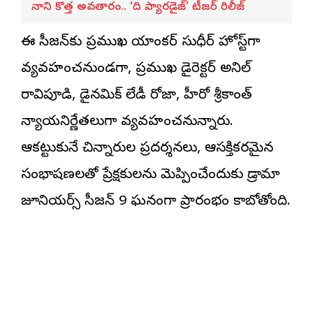
నాని కొత్త అవతారం.. ‘ది ప్యారడైజ్’ టీజర్ రిలీజ్
ఈ సీజన్‌కు ప్రముఖ యాంకర్ సుధీర్ హోస్ట్‌గా
వ్యవహరించనుండగా, ప్రముఖ డైరెక్టర్ అనిల్
రావిపూడి, డైనమిక్ లేడీ రోజా, హీరో శ్రీకాంత్
న్యాయనిర్ణేతలుగా వ్యవహరించనున్నారు.
ఆకట్టుకునే చిన్నారుల ప్రదర్శనలు, ఆసక్తికరమైన
సంభాషణలతో ప్రేక్షకులను మెప్పించేందుకు డ్రామా
జూనియర్స్ సీజన్ 9 ఘనంగా ప్రారంభం కాబోతోంది.