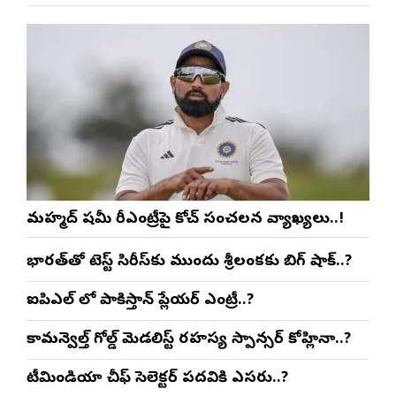
మహ్మద్ షమీ రీఎంట్రీపై కోచ్ సంచలన వ్యాఖ్యలు..!
భారత్‌తో టెస్ట్ సిరీస్‌కు ముందు శ్రీలంకకు బిగ్ షాక్..?
ఐపిఎల్ లో పాకిస్తాన్ ప్లేయర్ ఎంట్రీ..?
కామన్వెల్త్ గోల్డ్ మెడలిస్ట్ రహస్య స్పాన్సర్ కోహ్లినా..?
టీమిండియా చీఫ్ సెలెక్టర్ పదవికి ఎసరు..?