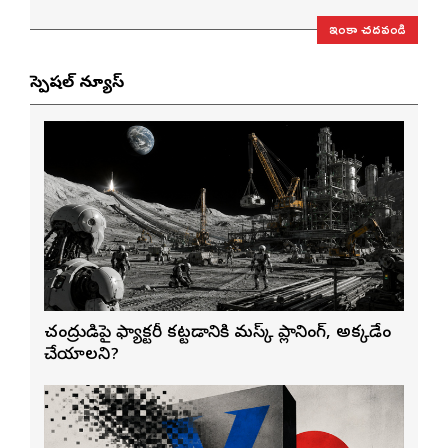
ఇంకా చదవండి
స్పెషల్ న్యూస్
చంద్రుడిపై ఫ్యాక్టరీ కట్టడానికి మస్క్ ప్లానింగ్, అక్కడేం
చేయాలని?