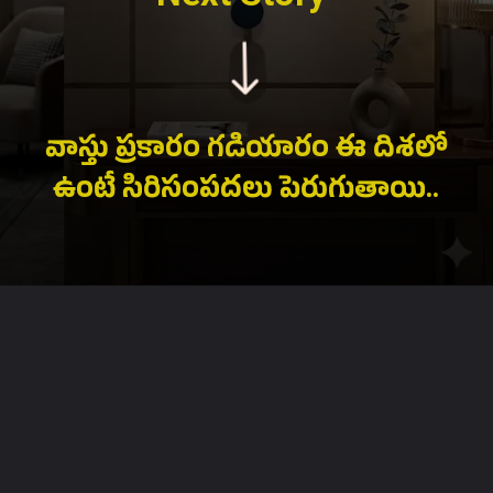
వాస్తు ప్రకారం గడియారం ఈ దిశలో
ఉంటే సిరిసంపదలు పెరుగుతాయి..