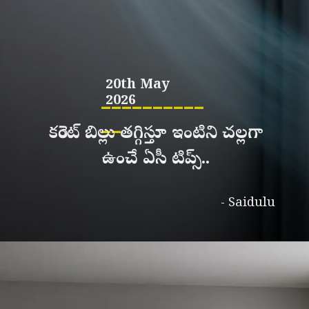
20th May
__________
2026
__
కరెంట్ బిల్లు తగ్గిస్తూ ఇంటిని చల్లగా
ఉంచే ఏసీ టిప్స్..
- Saidulu