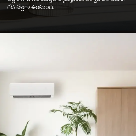
గది చల్లగా ఉంటుంది.