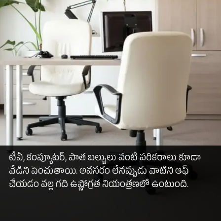
టీవీ, కంప్యూటర్, పాత బల్బులు వంటి పరికరాలు కూడా
వేడిని పెంచుతాయి. అవసరం లేనప్పుడు వాటిని ఆఫ్
చేయడం వల్ల గది ఉష్ణోగ్రత నియంత్రణలో ఉంటుంది.