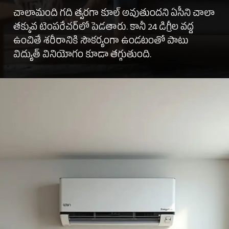
చాలామంది గది త్వరగా కూల్ అవుతుందని ఏసీని చాలా
తక్కువ టెంపరేచర్‌లో పెడతారు. కానీ 24 డిగ్రీల వద్ద
ఉంచితే శరీరానికి సౌకర్యంగా ఉండటంతో పాటు
విద్యుత్ వినియోగం కూడా తగ్గుతుంది.