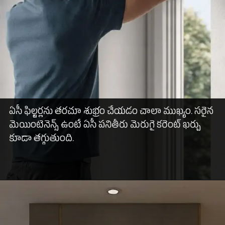
ఏసీ ఫిల్టర్లను తరచూ శుభ్రం చేయడం చాలా ముఖ్యం. సరైన
మెయింటెనెన్స్ ఉంటే ఏసీ పనితీరు మెరుగై కరెంట్ ఖర్చు
కూడా తగ్గుతుంది.