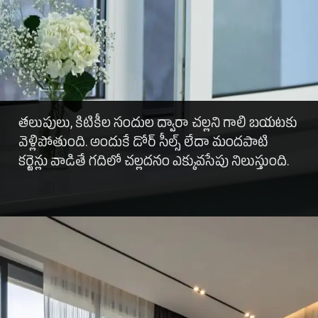
తలుపులు, కిటికీల సందుల ద్వారా చల్లని గాలి బయటకు
వెళ్లిపోతుంది. అందుకే డోర్ సీల్స్ లేదా మందపాటి
కర్టెన్లు వాడితే గదిలో చల్లదనం ఎక్కువసేపు నిలుస్తుంది.