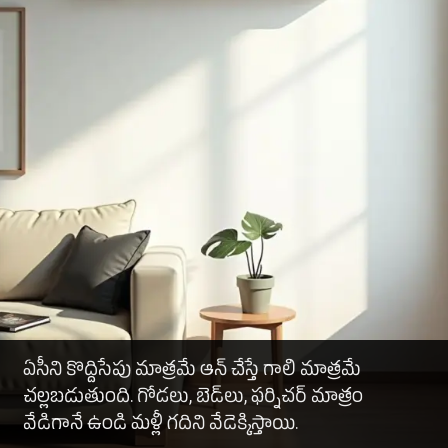
ఏసీని కొద్దిసేపు మాత్రమే ఆన్ చేస్తే గాలి మాత్రమే
చల్లబడుతుంది. గోడలు, బెడ్‌లు, ఫర్నిచర్ మాత్రం
వేడిగానే ఉండి మళ్లీ గదిని వేడెక్కిస్తాయి.