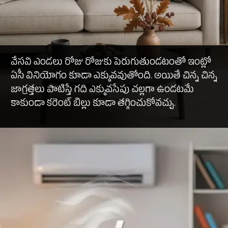
వేసవి ఎండలు రోజు రోజుకు పెరుగుతుండటంతో ఇంట్లో
ఏసీ వినియోగం కూడా ఎక్కువవుతోంది. అయితే చిన్న చిన్న
జాగ్రత్తలు పాటిస్తే గది ఎక్కువసేపు చల్లగా ఉండటమే
కాకుండా కరెంట్ బిల్లు కూడా తగ్గించుకోవచ్చు.