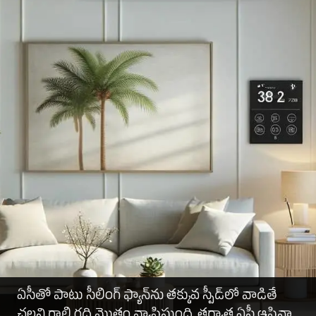
ఏసీతో పాటు సీలింగ్ ఫ్యాన్‌ను తక్కువ స్పీడ్‌లో వాడితే
చల్లని గాలి గది మొత్తం వ్యాపిస్తుంది. తర్వాత ఏసీ ఆపినా