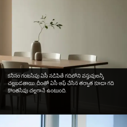
కనీసం గంటసేపు ఏసీ నడిపితే గదిలోని వస్తువులన్నీ
చల్లబడతాయి. దీంతో ఏసీ ఆఫ్ చేసిన తర్వాత కూడా గది
కొంతసేపు చల్లగానే ఉంటుంది.