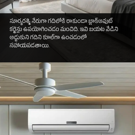
సూర్యరశ్మి నేరుగా గదిలోకి రాకుండా బ్లాక్‌అవుట్
కర్టెన్లు ఉపయోగించడం మంచిది. ఇవి బయట వేడిని
అడ్డుకుని గదిని కూల్‌గా ఉంచడంలో
సహాయపడతాయి.