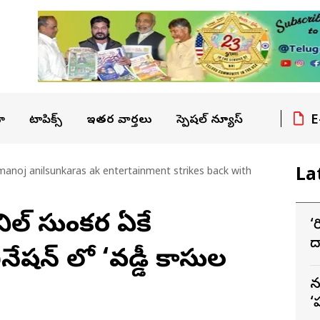
E
ా
టాపిక్స్
ఇతర వార్తలు
స్పెషల్ న్యూస్
La
noj anilsunkaras ak entertainment strikes back with
నిల్ సుంకర ఏకే
‘
ద
ినేషన్ లో ‘వడ్డీ కాసుల
స
న
‘