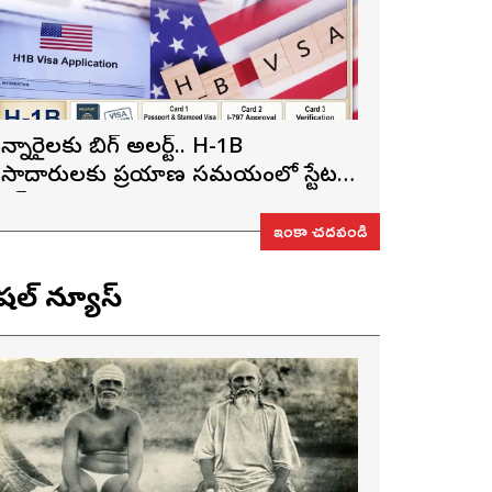
న్నారైలకు బిగ్ అలర్ట్.. H-1B
ీసాదారులకు ప్రయాణ సమయంలో స్టేటస్
్రూఫ్స్ తప్పనిసరి..!
ఇంకా చదవండి
ెషల్ న్యూస్