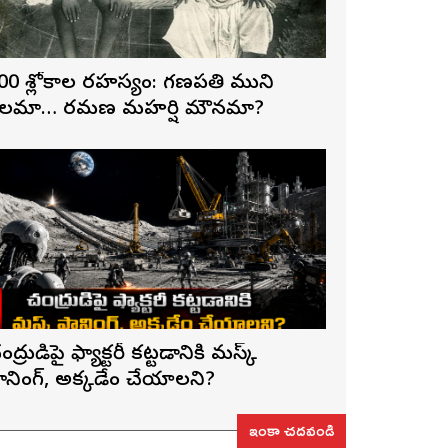
00 శ్లోకాల రహస్యం: గణపతి ముని
లమా… రమణ మహర్షి మౌనమా?
ంద్రుడిపై ఫ్యాక్టరీ కట్టడానికి మస్క్
్లానింగ్, అక్కడేం చేయాలని?
ఇంకా చదవండి