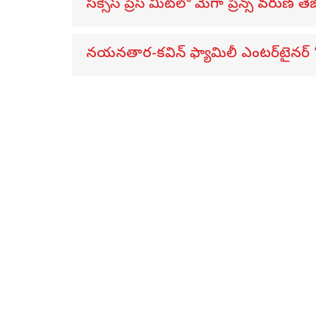
సక్సెస్ ప్రెస్ మీట్‌లో మెగా ప్రిన్స్ వరుణ్ తేజ
నయనతార-కవిన్ ఫ్యామిలీ ఎంటర్‌టైనర్ ‘హా