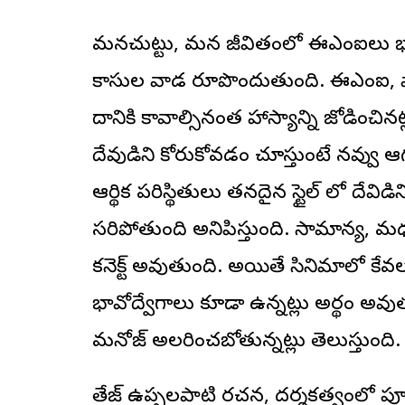
మనచుట్టు, మన జీవితంలో ఈఎంఐలు భాగమై
కాసుల వాడ రూపొందుతుంది. ఈఎంఐ, 
దానికి కావాల్సినంత హాస్యాన్ని జోడించి
దేవుడిని కోరుకోవడం చూస్తుంటే నవ్వ
ఆర్థిక పరిస్థితులు తనదైన స్టైల్ లో దేవిడ
సరిపోతుంది అనిపిస్తుంది. సామాన్య, మ
కనెక్ట్ అవుతుంది. అయితే సినిమాలో కేవ
భావోద్వేగాలు కూడా ఉన్నట్లు అర్థం అవు
మనోజ్ అలరించబోతున్నట్లు తెలుస్తుంది.
తేజ్ ఉప్పలపాటి రచన, దర్శకత్వంలో పూర్త