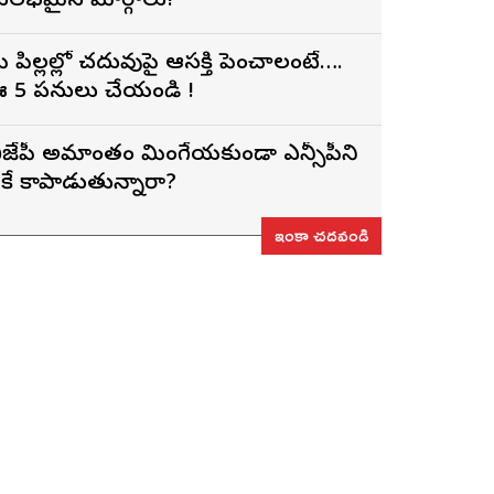
ులభమైన మార్గాలు!
ీ పిల్లల్లో చదువుపై ఆసక్తి పెంచాలంటే….
 5 పనులు చేయండి !
ీజేపీ అమాంతం మింగేయకుండా ఎన్సీపీని
ీకే కాపాడుతున్నారా?
ఇంకా చదవండి