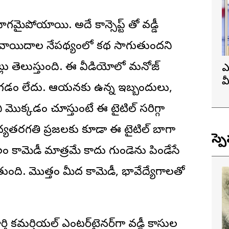
పోయాయి. అదే కాన్సెప్ట్ తో వడ్డీ
వాయిదాల నేపథ్యంలో కథ సాగుతుందని
నట్లు తెలుస్తుంది. ఈ వీడియోలో మనోజ్
ఎ
వ
ు ఆగడం లేదు. ఆయనకు ఉన్న ఇబ్బందులు,
ప
ిని మొక్కడం చూస్తుంటే ఈ టైటిల్ సరిగ్గా
ధ్యతరగతి ప్రజలకు కూడా ఈ టైటిల్ బాగా
స్ప
లం కామెడీ మాత్రమే కాదు గుండెను పిండేసే
తుంది. మొత్తం మీద కామెడీ, భావేద్యేగాలతో
ి కమర్షియల్ ఎంటర్‌టైనర్‌గా వడ్డీ కాసుల