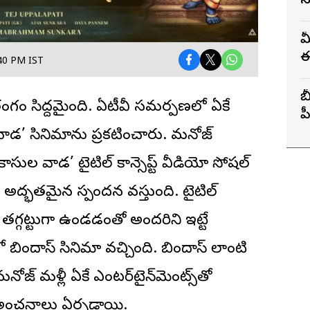
స
మ
ఈ
40 PM IST
బ
 రంగం సిద్దమైంది.
ఏటీవీ
సమర్పణలో ఏకే
ప
ుల వాడ’ సినిమాను ప్రకటించారు. మనోజ్
కాసుల వాడ’ టైటిల్ కాన్సెప్ట్ వీడియో సోషల్
అద్భతమైన స్పందన వస్తుంది. టైటిల్
తగ్గట్టుగా ఉండడంతో అందరిని ఇట్టే
ో బిందాస్ సినిమా వచ్చింది. బిందాస్ లాంటి
ో మనోజ్ మళ్లీ ఏకే ఎంటర్‌టైన్‌మెంట్స్‌తో
ీ అంచనాలు ఏర్పడ్డాయి.