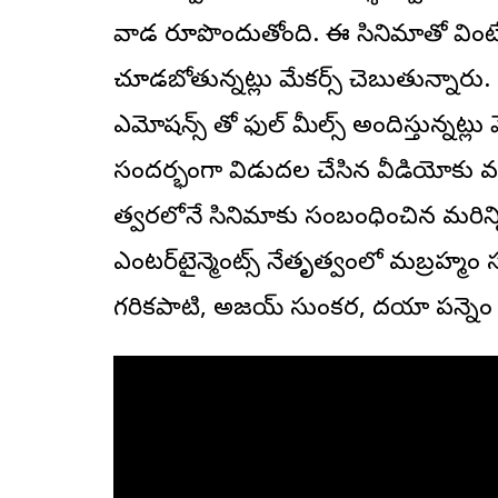
వాడ రూపొందుతోంది. ఈ సినిమాతో వింటే
చూడబోతున్నట్లు మేకర్స్ చెబుతున్నారు. అ
ఎమోషన్స్ తో ఫుల్ మీల్స్ అందిస్తున్నట్లు
సందర్భంగా విడుదల చేసిన వీడియోకు వస్త
త్వరలోనే సినిమాకు సంబంధించిన మరిన్ని అ
ఎంటర్‌టైన్మెంట్స్ నేతృత్వంలో రామబ్రహ్మం సు
గరికపాటి, అజయ్ సుంకర, దయా పన్నెం సహా