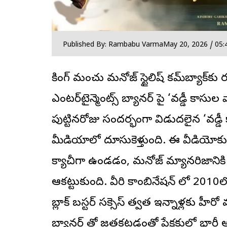
Published By: Rambabu Varma
May 20, 2026 / 05:
రాకింగ్ మంచు మనోజ్ స్టైలిష్‌ కమ్‌బ్యాక్‌కు
ఎంటర్‌టైన్మెంట్స్ బ్యానర్ పై ‘వడ్డీ కాస
పుట్టినరోజు సందర్భంగా విడుదలైన ‘వడ్డీ 
మీడియాలో దూసుకెళ్తుంది. ఈ వీడియోకు 
క్యాచీగా ఉండడం, మనోజ్ మ్యానరిజానికి 
ఆకట్టుకుంది. వీరి కాంబినేషన్ లో 2010ల
బ్లాక్ బస్టర్ సక్సెస్ తర్వాత ఇన్నాళ్లకు హీర
బ్యానర్ తో జతకట్టడంతో ప్రేక్షకుల్లో భార