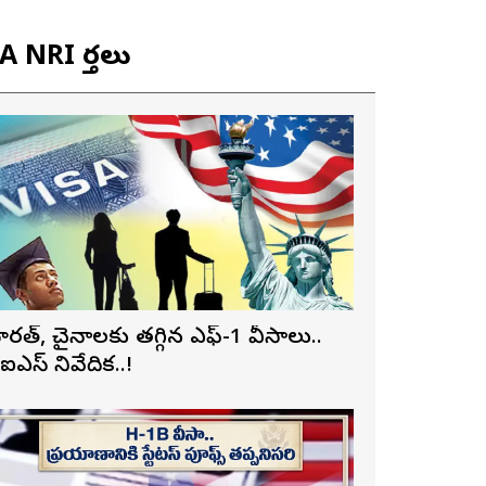
 NRI వార్తలు
ారత్, చైనాలకు తగ్గిన ఎఫ్-1 వీసాలు..
ీఐఎస్ నివేదిక..!