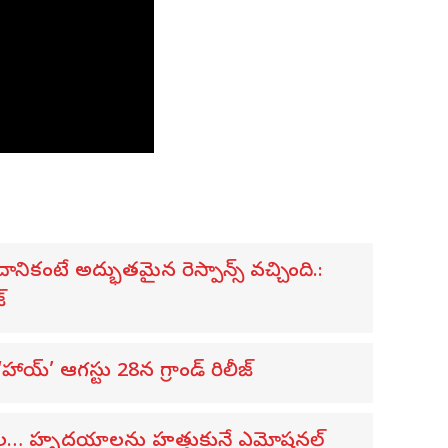
ికంటే అద్భుతమైన రెస్పాన్స్ వచ్చింది.:
్
య్’ ఆగస్టు 28న గ్రాండ్ రిలీజ్
విడుదల… హృదయాలను హత్తుకునే ఎమోషనల్