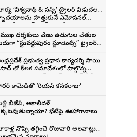
ూర్య ‘విశ్వనాథ్ & సన్స్’ ట్రైలర్ విడుదల…
ృదయాలను హత్తుకునే ఎమోషనల్
్యామిలీ ఎంటర్‌టైనర్‌గా భారీ అంచనాలు
్రముఖ దర్శకులు వేణు ఉడుగుల చేతుల
ీదుగా “స్టువర్టుపురం స్టూడెంట్స్” ట్రైలర్
ిడుదల
ంధ్రప్రదేశ్ ప్రభుత్వ ప్రధాన కార్యదర్శి సాయి
ద్ తో కీలక సమావేశంలో పాల్గొన్న
PSFTVTDC చైర్మన్ భరత్ భూషణ్, ఏపీ
ఫ్డిసి ఎండి విశ్వనాథన్, పలు శాఖల
ారర్ కామెడీతో ‘కొరియన్ కనకరాజు’
ధికారులు
ళ్లీ బీజేపీ, అకాలీదళ్
క్కటవుతున్నాయా? భేటీపై ఊహాగానాలు
ోకాళ్ల నొప్పి తగ్గించే రోజువారీ అలవాట్లు…