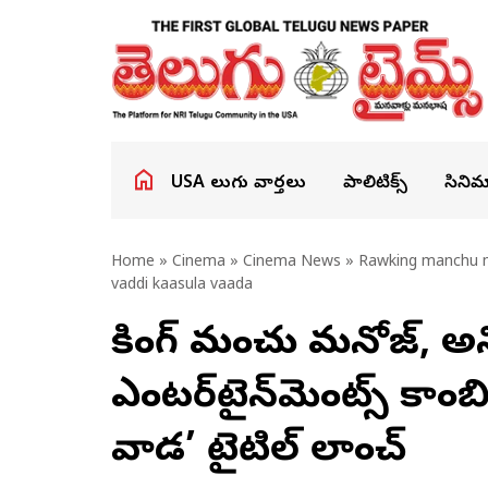
USA తెలుగు వార్తలు
పాలిటిక్స్
సినిమ
Home
»
Cinema
»
Cinema News
» Rawking manchu ma
vaddi kaasula vaada
రాకింగ్ మంచు మనోజ్, అ
ఎంటర్‌టైన్‌మెంట్స్ కాంబ
వాడ’ టైటిల్ లాంచ్