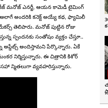
జ్ మనోజ్ ఎనర్జీ, ఆయన కామెడీ టైమింగ్
లాగే అందరికి కనెక్ట్ అయ్యే కథ, ఫ్యామిలీ
3
క
 మేకర్స్ తెలిపారు. మనోజ్ పుట్టిన రోజు
ున్న స్పందనకు సంతోషం వ్యక్తం చేస్తూ..
ప్డేట్స్ అందిస్తామని పేర్కొన్నారు. ఏకే
ంకర నిర్మిస్తున్నారు. ఈ చిత్రానికి కిశోర్
 నిర్మాతలుగా వ్యవహరిస్తున్నారు.
చ
ప