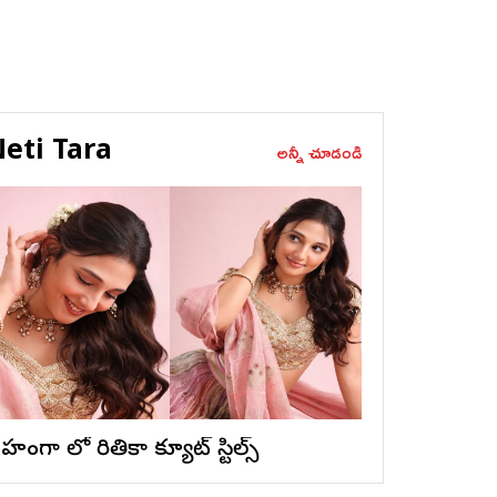
eti Tara
అన్నీ చూడండి
ెహంగా లో రితికా క్యూట్ స్టిల్స్