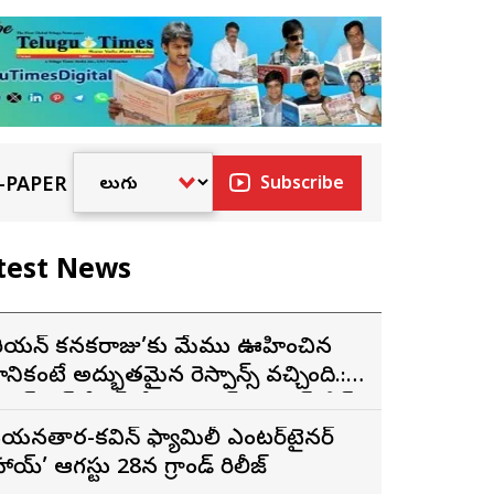
-PAPER
Subscribe
test News
కొరియన్ కనకరాజు’కు మేము ఊహించిన
ానికంటే అద్భుతమైన రెస్పాన్స్ వచ్చింది.:
క్సెస్ ప్రెస్ మీట్‌లో మెగా ప్రిన్స్ వరుణ్ తేజ్
యనతార-కవిన్ ఫ్యామిలీ ఎంటర్‌టైనర్
హాయ్’ ఆగస్టు 28న గ్రాండ్ రిలీజ్