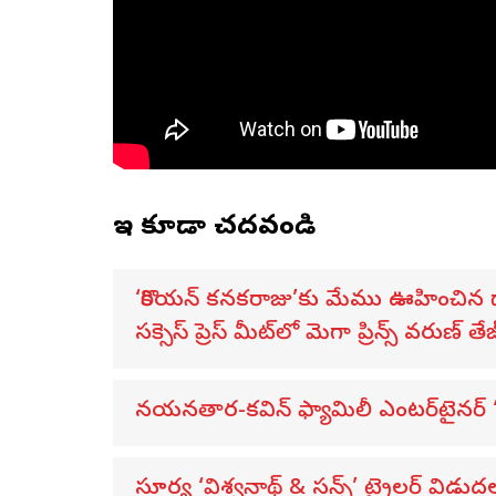
ఇవి కూడా చదవండి
‘కొరియన్ కనకరాజు’కు మేము ఊహించిన దాన
సక్సెస్ ప్రెస్ మీట్‌లో మెగా ప్రిన్స్ వరుణ్ తేజ
నయనతార-కవిన్ ఫ్యామిలీ ఎంటర్‌టైనర్ ‘హా
సూర్య ‘విశ్వనాథ్ & సన్స్’ ట్రైలర్ 