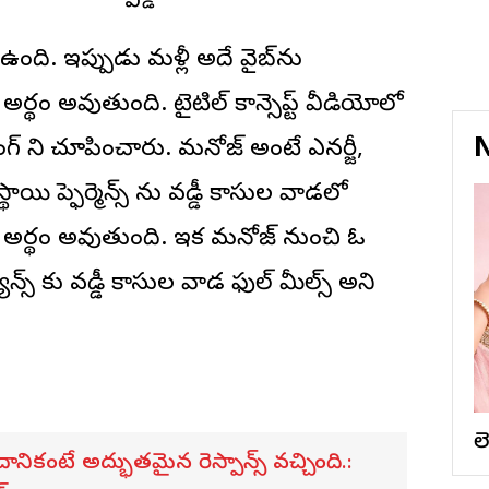
 ఉంది. ఇప్పుడు మళ్లీ అదే వైబ్‌ను
్థం అవుతుంది. టైటిల్ కాన్సెప్ట్ వీడియోలో
N
్‌ ని చూపించారు. మనోజ్ అంటే ఎనర్జీ,
ి పెర్ఫార్మెన్స్ ను వడ్డీ కాసుల వాడలో
 అర్థం అవుతుంది. ఇక మనోజ్ నుంచి ఓ
న్స్‌ కు వడ్డీ కాసుల వాడ ఫుల్ మీల్స్ అని
ల
ికంటే అద్భుతమైన రెస్పాన్స్ వచ్చింది.: