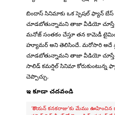
బిందాస్ సినిమాకు ఒక స్పెషల్ ఫ్యాన్ బేస్
చూడబోతున్నామని తాజా వీడియో చూస్తే అర
మనోజ్ సంతకం చేస్తూ తన కామెడీ టైమింగ
హ్యూమర్ అని తెలిసిందే. మరోసారి అదే స్థాయ
చూడబోతున్నామని తాజా వీడియో చూస్తే
సాలిడ్ కమర్షిల్ సినిమా కోరుకుంటున్న ఫ్యా
చెప్పొచ్చు.
ఇవి కూడా చదవండి
‘కొరియన్ కనకరాజు’కు మేము ఊహించిన దాన