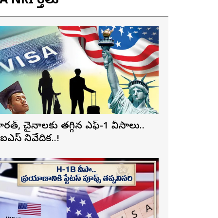
 NRI వార్తలు
ారత్, చైనాలకు తగ్గిన ఎఫ్-1 వీసాలు..
ీఐఎస్ నివేదిక..!