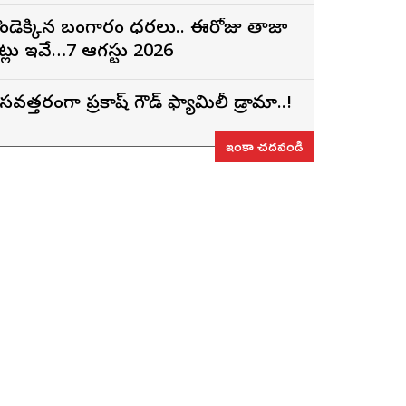
ండెక్కిన బంగారం ధరలు.. ఈరోజు తాజా
ేట్లు ఇవే…7 ఆగస్టు 2026
సవత్తరంగా ప్రకాష్ గౌడ్ ఫ్యామిలీ డ్రామా..!
ఇంకా చదవండి