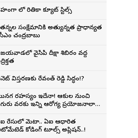
ెహంగా లో రితికా క్యూట్ స్టిల్స్
ేతన్నల సంక్షేమానికి అత్యున్నత ప్రాధాన్యత
 సీఎం చంద్రబాబు
ిజయవాడలో వైసీపీ దీక్షా శిబిరం వద్ద
్రిక్తత
ేబినెట్ విస్తరణకు రేవంత్ రెడ్డి సిద్ధం!?
ునగ రహస్యం ఇదేనా! ఆకుల నుంచి
ిగురు వరకు ఇన్ని ఆరోగ్య ప్రయోజనాలా…
ఐ రేసులో మెటా.. ఏఐ ఆధారిత
టోమేటెడ్ కోడింగ్ టూల్స్ అప్లికేషన్..!