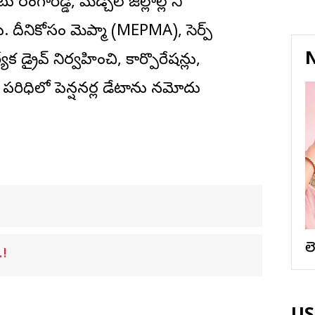
గారెడ్డి, మేడ్చల్ జిల్లాల్లోని
. దీనికోసం మెప్మా (MEPMA), సెర్ప్
N
డ్రైవ్ నిర్వహించి, కార్పొరేషన్లు,
రాల పరిధిలో పెన్షనర్ల డేటాను నమోదు
ల
.!