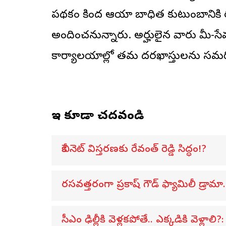
పథకం కింద ఆయా బాధిత కుటుంబానికి ర
అందించనున్నారు. అర్హులైన వారు మీ-సేవ
కార్యాలయాల్లో తమ దరఖాస్తులను సమర్
ఇవి కూడా చదవండి
కేబినెట్ విస్తరణకు రేవంత్ రెడ్డి సిద్ధం!?
రసవత్తరంగా ప్రకాష్ గౌడ్ ఫ్యామిలీ డ్రామా.
సీఎం ఢిల్లీకి వెళ్లకపోతే.. ఎక్కడికి వెళ్లాలి?: