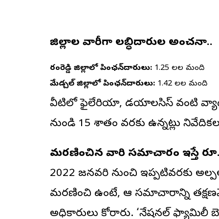
జిల్లాల వారీగా లబ్ధిదారుల అంచనా..
రంగారెడ్డి జిల్లాలో పింఛన్‌దారులు:
1.25 లక్షల మంది
మేడ్చల్ జిల్లాలో పింఛన్‌దారులు:
1.42 లక్షల మంది
వీటిలో ఫైలేరియా, డయాలసిస్ వంటి వ
నుండి 15 శాతం వరకు ఉన్నట్లు నివేదికలు 
మరణించిన వారి సమాచారం ఇస్తే రూ
2022 జనవరి నుంచి ఇప్పటివరకు అల్పఆద
మరణించి ఉంటే, ఆ సమాచారాన్ని తక్షణ
అధికారులు కోరారు. ‘నేషనల్ ఫ్యామిలీ బ