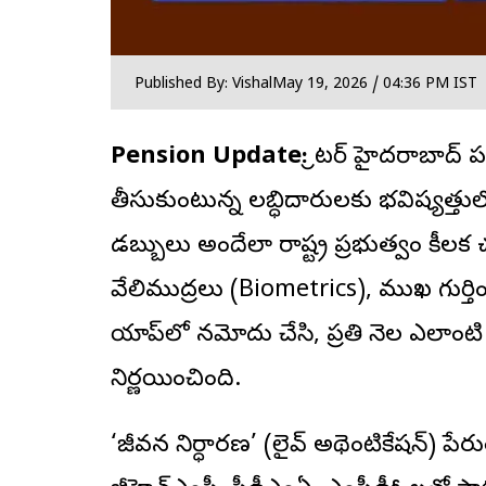
Published By: Vishal
May 19, 2026 / 04:36 PM IST
Pension Update:
గ్రేటర్ హైదరాబాద్
పర
తీసుకుంటున్న లబ్ధిదారులకు భవిష్యత్
డబ్బులు అందేలా రాష్ట్ర ప్రభుత్వం కీలక 
వేలిముద్రలు (Biometrics), ముఖ గుర్త
యాప్‌లో నమోదు చేసి, ప్రతి నెల ఎలాంట
నిర్ణయించింది.
‘జీవన నిర్ధారణ’ (లైవ్ అథెంటికేషన్) పేర