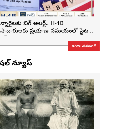
న్నారైలకు బిగ్ అలర్ట్.. H-1B
ీసాదారులకు ప్రయాణ సమయంలో స్టేటస్
్రూఫ్స్ తప్పనిసరి..!
ఇంకా చదవండి
ెషల్ న్యూస్