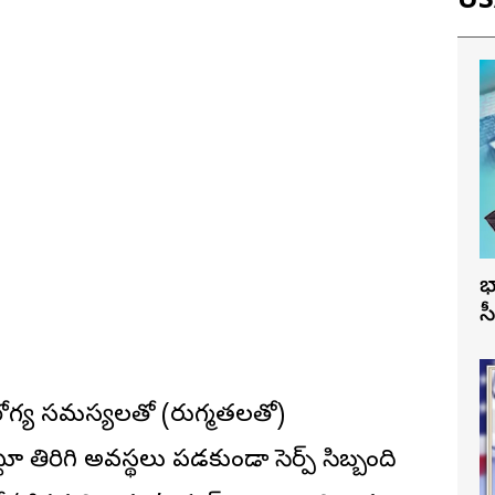
USA
భ
స
రోగ్య సమస్యలతో (రుగ్మతలతో)
తిరిగి అవస్థలు పడకుండా సెర్ప్ సిబ్బంది