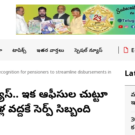
E
ా
టాపిక్స్
ఇతర వార్తలు
స్పెషల్ న్యూస్
La
ecognition for pensioners to streamline disbursements in
యూస్.. ఇక ఆఫీసుల చుట్టూ
మ
ఇ
ల వద్దకే సెర్ప్ సిబ్బంది
3
క