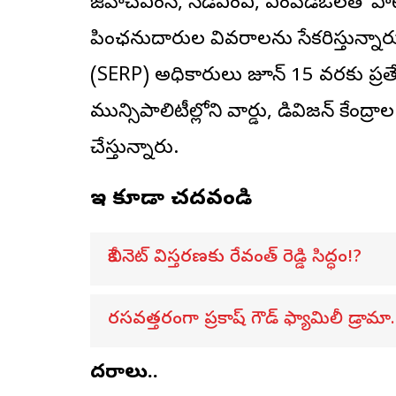
జీహెచ్ఎంసీ, సీడీఎంఏ, ఎంపీడీఓలతో పాటు రం
పింఛనుదారుల వివరాలను సేకరిస్తున్నారు
(SERP) అధికారులు జూన్ 15 వరకు ప్రత్యేక 
మున్సిపాలిటీల్లోని వార్డు, డివిజన్ కేంద్
చేస్తున్నారు.
ఇవి కూడా చదవండి
కేబినెట్ విస్తరణకు రేవంత్ రెడ్డి సిద్ధం!?
రసవత్తరంగా ప్రకాష్ గౌడ్ ఫ్యామిలీ డ్రామా.
విదరాలు..