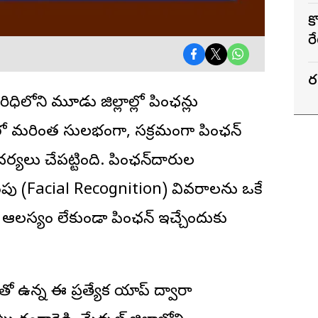
కొ
ర
ర
ిధిలోని మూడు జిల్లాల్లో పింఛన్లు
తులో మరింత సులభంగా, సక్రమంగా పింఛన్
చర్యలు చేపట్టింది. పింఛన్‌దారుల
ింపు (Facial Recognition) వివరాలను ఒకే
ి ఆలస్యం లేకుండా పింఛన్ ఇచ్చేందుకు
ుతో ఉన్న ఈ ప్రత్యేక యాప్ ద్వారా