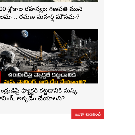
00 శ్లోకాల రహస్యం: గణపతి ముని
లమా… రమణ మహర్షి మౌనమా?
ంద్రుడిపై ఫ్యాక్టరీ కట్టడానికి మస్క్
్లానింగ్, అక్కడేం చేయాలని?
ఇంకా చదవండి