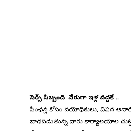
సెర్ప్ సిబ్బంది నేరుగా ఇళ్ల వద్దకే ..
పింఛన్ల కోసం వయోధికులు, వివిధ అనా
బాధపడుతున్న వారు కార్యాలయాల చుట్టూ 