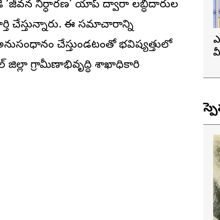
్కడే ‘జీవన నిర్ధారణ’ యాప్ ద్వారా లబ్ధిదారుల
ర్తి చేస్తున్నారు. ఈ సమాచారాన్ని
ఎ
ా అనుసంధానం చేస్తుండటంతో భవిష్యత్తులో
వ
ల్లా గ్రామీణాభివృద్ధి శాఖాధికారి
ప
స్ప