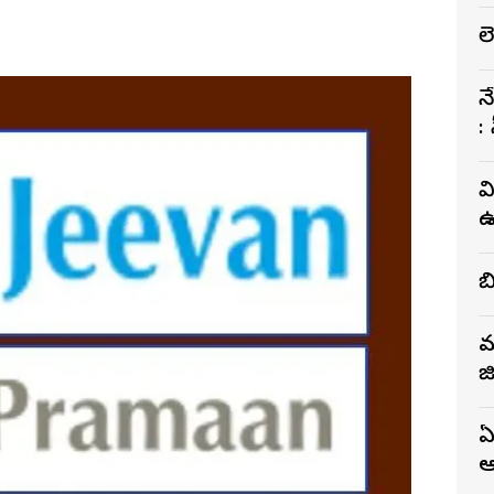
ల
న
:
వ
ఉద
క
మ
జ
ఏ
ఆ