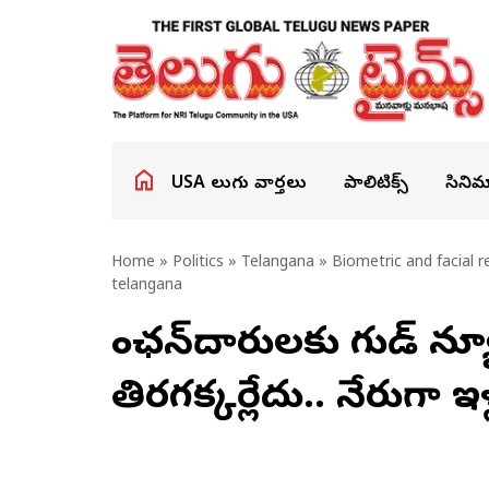
USA తెలుగు వార్తలు
పాలిటిక్స్
సినిమ
Home
»
Politics
»
Telangana
» Biometric and facial r
telangana
పింఛన్‌దారులకు గుడ్ న్
తిరగక్కర్లేదు.. నేరుగా ఇళ్