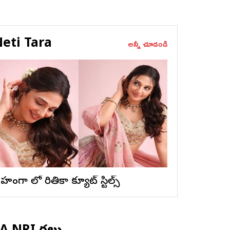
eti Tara
అన్నీ చూడండి
ెహంగా లో రితికా క్యూట్ స్టిల్స్