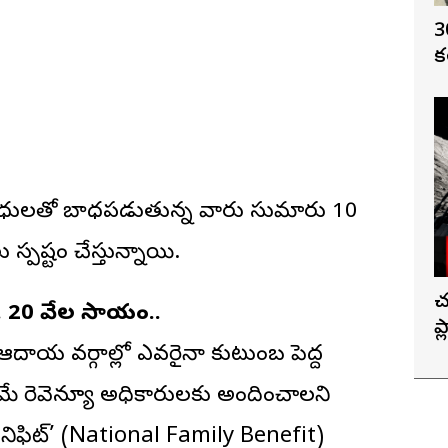
3
క
్యాధులతో బాధపడుతున్న వారు సుమారు 10
స్పష్టం చేస్తున్నాయి.
చ
. 20 వేల సాయం..
ప
ాయ వర్గాల్లో ఎవరైనా కుటుంబ పెద్ద
మే రెవెన్యూ అధికారులకు అందించాలని
ెనిఫిట్’ (National Family Benefit)