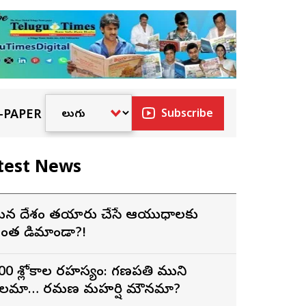
-PAPER
Subscribe
test News
న దేశం తయారు చేసే ఆయుధాలకు
ంత డిమాండా?!
00 శ్లోకాల రహస్యం: గణపతి ముని
లమా… రమణ మహర్షి మౌనమా?