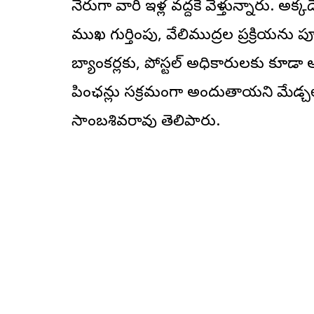
నేరుగా వారి ఇళ్ల వద్దకే వెళ్తున్నారు. అక
ముఖ గుర్తింపు, వేలిముద్రల ప్రక్రియను పూ
బ్యాంకర్లకు, పోస్టల్ అధికారులకు కూడ
పింఛన్లు సక్రమంగా అందుతాయని మేడ్చల్ జి
సాంబశివరావు తెలిపారు.