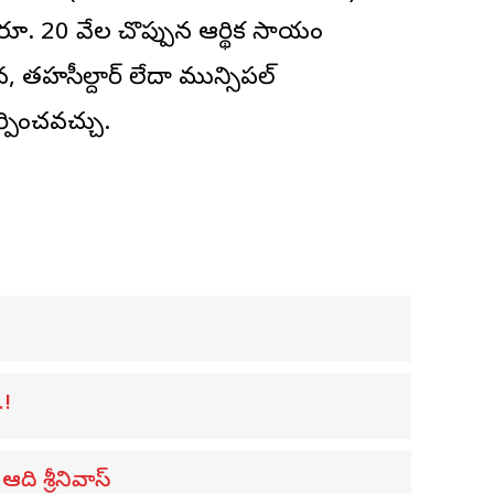
ూ. 20 వేల చొప్పున ఆర్థిక సాయం
, తహసీల్దార్ లేదా మున్సిపల్
పించవచ్చు.
.!
 ఆది శ్రీనివాస్